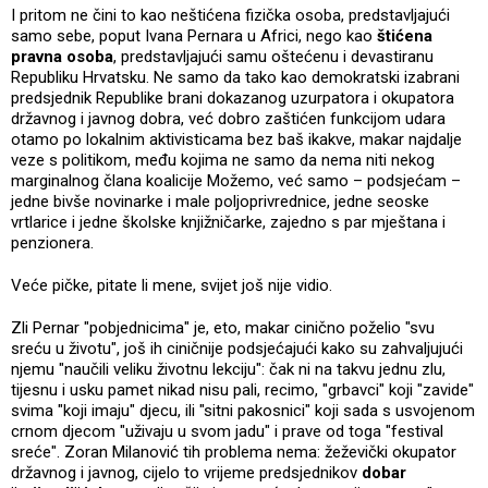
I pritom ne čini to kao neštićena fizička osoba, predstavljajući
samo sebe, poput Ivana Pernara u Africi, nego kao
štićena
pravna osoba
, predstavljajući samu oštećenu i devastiranu
Republiku Hrvatsku. Ne samo da tako kao demokratski izabrani
predsjednik Republike brani dokazanog uzurpatora i okupatora
državnog i javnog dobra, već dobro zaštićen funkcijom udara
otamo po lokalnim aktivisticama bez baš ikakve, makar najdalje
veze s politikom, među kojima ne samo da nema niti nekog
marginalnog člana koalicije Možemo, već samo – podsjećam –
jedne bivše novinarke i male poljoprivrednice, jedne seoske
vrtlarice i jedne školske knjižničarke, zajedno s par mještana i
penzionera.
Veće pičke, pitate li mene, svijet još nije vidio.
Zli Pernar "pobjednicima" je, eto, makar cinično poželio "svu
sreću u životu", još ih ciničnije podsjećajući kako su zahvaljujući
njemu "naučili veliku životnu lekciju": čak ni na takvu jednu zlu,
tijesnu i usku pamet nikad nisu pali, recimo, "grbavci" koji "zavide"
svima "koji imaju" djecu, ili "sitni pakosnici" koji sada s usvojenom
crnom djecom "uživaju u svom jadu" i prave od toga "festival
sreće". Zoran Milanović tih problema nema: žeževički okupator
državnog i javnog, cijelo to vrijeme predsjednikov
dobar