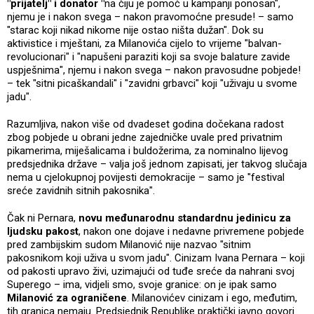
"prijatelj" i donator "
na čiju je pomoć u kampanji ponosan",
njemu je i nakon svega – nakon pravomoćne presude! – samo
"starac koji nikad nikome nije ostao ništa dužan". Dok su
aktivistice i mještani, za Milanovića cijelo to vrijeme "balvan-
revolucionari" i "napušeni paraziti koji sa svoje balature zavide
uspješnima", njemu i nakon svega – nakon pravosudne pobjede!
– tek "sitni picaškandali" i "zavidni grbavci" koji "uživaju u svome
jadu".
Razumljiva, nakon više od dvadeset godina dočekana radost
zbog pobjede u obrani jedne zajedničke uvale pred privatnim
pikamerima, miješalicama i buldožerima, za nominalno lijevog
predsjednika države – valja još jednom zapisati, jer takvog slučaja
nema u cjelokupnoj povijesti demokracije – samo je "festival
sreće zavidnih sitnih pakosnika".
Čak ni Pernara,
novu međunarodnu standardnu jedinicu za
ljudsku pakost
, nakon one dojave i nedavne privremene pobjede
pred zambijskim sudom Milanović nije nazvao "sitnim
pakosnikom koji uživa u svom jadu". Cinizam Ivana Pernara – koji
od pakosti upravo živi, uzimajući od tuđe sreće da nahrani svoj
Superego – ima, vidjeli smo, svoje granice: on je ipak samo
Milanović za ograničene
. Milanovićev cinizam i ego, međutim,
tih granica nemaju. Predsjednik Republike praktički javno govori