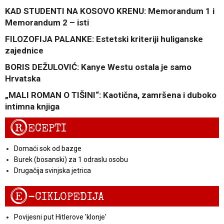
KAD STUDENTI NA KOSOVO KRENU: Memorandum 1 i
Memorandum 2 – isti
FILOZOFIJA PALANKE: Estetski kriteriji huliganske
zajednice
BORIS DEŽULOVIĆ: Kanye Westu ostala je samo
Hrvatska
„MALI ROMAN O TIŠINI“: Kaotična, zamršena i duboko
intimna knjiga
R
ECEPTI
Domaći sok od bazge
Burek (bosanski) za 1 odraslu osobu
Drugačija svinjska jetrica
E
-CIKLOPEDIJA
Povijesni put Hitlerove 'klonje'