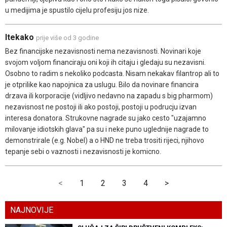
u medijima je spustilo cijelu profesiju jos nize.
Itekako
prije više od 3 godine
Bez financijske nezavisnosti nema nezavisnosti. Novinari koje
svojom voljom financiraju oni koji ih citaju i gledaju su nezavisni.
Osobno to radim s nekoliko podcasta. Nisam nekakav filantrop ali to
je otprilike kao napojnica za uslugu. Bilo da novinare financira
drzava ili korporacije (vidljivo nedavno na zapadu s big pharmom)
nezavisnost ne postoji ili ako postoji, postoji u podrucju izvan
interesa donatora. Strukovne nagrade su jako cesto "uzajamno
milovanje idiotskih glava" pa su i neke puno uglednije nagrade to
demonstrirale (e.g. Nobel) a o HND ne treba trositi rijeci, njihovo
tepanje sebi o vaznosti i nezavisnosti je komicno.
<
1
2
3
4
>
NAJNOVIJE