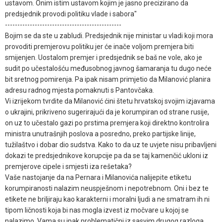
ustavom. Onim istim ustavom kojim je jasno precizirano da
predsjednik provodi politiku vlade i sabora"
-----------------------------------------------
Bojim se da ste u zabludi. Predsjednik nije ministar u vladi koji mora
provoditi premjerovu politiku jer će inače voljom premjera biti
smijenjen. Uostalom premjer i predsjednik se baš ne vole, ako je
sudit po učestalošću međusobnog javnog šamaranja tu dugo neće
bit sretnog pomirenja. Pa ipak nisam primjetio da Milanović planira
adresu radnog mjesta pomaknuti s Pantovčaka.
Vi izrijekom tvrdite da Milanović ćini štetu hrvatskoj svojim izjavama
o ukrajini, prikriveno sugerirajući da je korumpiran od strane rusije,
on uz to učestalo gazi po prstima premjera koji direktno kontrolira
ministra unutrašnjih poslova a posredno, preko partijske linije,
tužilaštvo i dobar dio sudstva. Kako to da uz te uvjete nisu pribavljeni
dokazi te predsjednikove korupcije pa da se taj kamenčić ukloni iz
premjerove cipele i smjesti iza rešetaka?
Vaše nastojanje da na Pernara i Milanovića nalijepite etiketu
korumpiranosti nalazim neuspješnom i nepotrebnom. Oni i bez te
etikete ne briljiraju kao karakterni i moralni ljudi a ne smatram ih ni
tipom ličnosti koja bi nas mogla izvest iz močvare u kojoj se
nalazimo. Vama su ipak problematični iz sasvim drugog razloga.