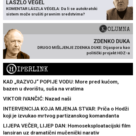
LÁSZLÓ VÉGEL
KOMENTAR LÁSZLA VÉGELA: Da li se autokratski
sistem može srušiti pravnim sredstvima?
KOLUMNA
ZDENKO DUKA
DRUGO MIŠLJENJE ZDENKA DUKE: Dijaspora kao
politički projekt HDZ-a
H
IPERLINK
KAD „RAZVOJ“ POPIJE VODU: More pred kućom,
bazen u dvorištu, suša na vratima
VIKTOR IVANČIĆ: Nazad naši
INTERVENCIJA KOJA MIJENJA STVAR: Priča o Hodži
koji je izvukao mrtvog partizanskog komandanta
LIJEPA VEČER, LIJEP DAN: Homoseksploatacijski film
lansiran uz dramatični mučenički narativ