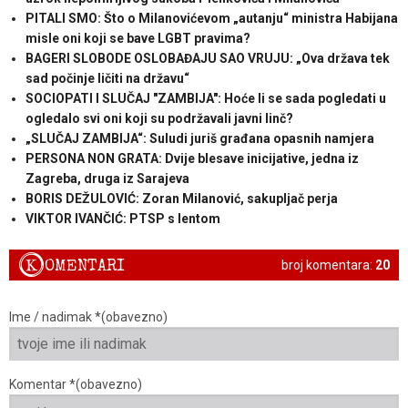
PITALI SMO: Što o Milanovićevom „autanju“ ministra Habijana
misle oni koji se bave LGBT pravima?
BAGERI SLOBODE OSLOBAĐAJU SAO VRUJU: „Ova država tek
sad počinje ličiti na državu“
SOCIOPATI I SLUČAJ "ZAMBIJA": Hoće li se sada pogledati u
ogledalo svi oni koji su podržavali javni linč?
„SLUČAJ ZAMBIJA“: Suludi juriš građana opasnih namjera
PERSONA NON GRATA: Dvije blesave inicijative, jedna iz
Zagreba, druga iz Sarajeva
BORIS DEŽULOVIĆ: Zoran Milanović, sakupljač perja
VIKTOR IVANČIĆ: PTSP s lentom
K
OMENTARI
broj komentara:
20
Ime / nadimak *(obavezno)
Komentar *(obavezno)