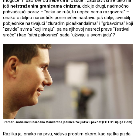
moguće" i "dao sve od sebe da ih osude", zaustavivši se tako na
još
neistraženim granicama cinizma
, dok je drugi, nadmoćno
prihvaćajući poraz – "neka se ruši, tu uopće nema razgovora" –
onako ozbiljno narcistički poremećen nastavio još dalje, sveudilj
pobjednike nazivajući "zluradim picaškandalima" i "grbavcima" koji
"zavide" svima "koji imaju", pa na njihovoj nesreći prave "festival
sreće" i kao "sitni pakosnici" sada "uživaju u svom jadu"?
Pernar - nova međunarodna standardna jedinica za ljudsku pakost (FOTO: Lupiga.Com)
Razlika je, onako na prvu, vidljiva prostim okom: kao rijetka pizda