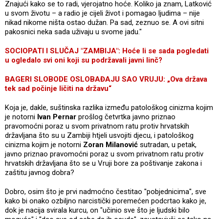
Znajući kako se to radi, vjerojatno hoće. Koliko ja znam, Latković
u svom životu – a radio je cijeli život i pomagao ljudima – nije
nikad nikome ništa ostao dužan. Pa sad, zeznuo se. A ovi sitni
pakosnici neka sada uživaju u svome jadu."
SOCIOPATI I SLUČAJ "ZAMBIJA": Hoće li se sada pogledati
u ogledalo svi oni koji su podržavali javni linč?
BAGERI SLOBODE OSLOBAĐAJU SAO VRUJU: „Ova država
tek sad počinje ličiti na državu“
Koja je, dakle, suštinska razlika između patološkog cinizma kojim
je notorni
Ivan Pernar
prošlog četvrtka javno priznao
pravomoćni poraz u svom privatnom ratu protiv hrvatskih
državljana što su u Zambiji htjeli usvojiti djecu, i patološkog
cinizma kojim je notorni
Zoran Milanović
sutradan, u petak,
javno priznao pravomoćni poraz u svom privatnom ratu protiv
hrvatskih državljana što se u Vruji bore za poštivanje zakona i
zaštitu javnog dobra?
Dobro, osim što je prvi nadmoćno čestitao "pobjednicima", sve
kako bi onako ozbiljno narcistički poremećen podcrtao kako je,
dok je nacija svirala kurcu, on "učinio sve što je ljudski bilo