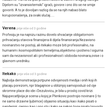
Dijelom su "izvansistemski" igrači, govore i ono što se ne smije
govoriti. A to je dovoljan razlog da se na njih nabaci blato
korupcionašenja, za svaki slučaj......
Verena
prije više od 3 godine
Profesiju je na najnizu razinu dovelo shvaćanje obligatornom
prihvaćanju stavova finansijera ili dijela finansiranja.Nezavisno
novinarstvo ne postoji, ali itekako moze biti profesionalno, na
humanim i kosmopolitskim temeljima,objektivno i pošteno.I sigurna
sam da nezavisnost ali i profesionalnost i sloboda novinara,ovise i o
glavnom uredniku.
Itekako
prije više od 3 godine
Najbolja demonstracija potpune odvojenosti medija i onih koji ih
placaju porezom, npr blagajnice u obliznjoj samoposluzi od cije
skromne place dio ide i Dezulovicu, je bila u prosloj covid krizi.
Najupecatljivija je scena u kojoj je Plenkovic postrojio novinare (i to
ne samo drzavne ljubimce) objasnio situaciju kao i kako pisati o
pandemiji, cjepivu kao i ono sto i kako se nakon toga pisalo/govorilo