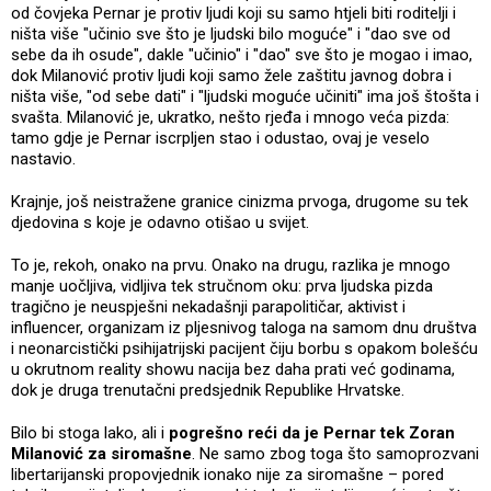
od čovjeka Pernar je protiv ljudi koji su samo htjeli biti roditelji i
ništa više "učinio sve što je ljudski bilo moguće" i "dao sve od
sebe da ih osude", dakle "učinio" i "dao" sve što je mogao i imao,
dok Milanović protiv ljudi koji samo žele zaštitu javnog dobra i
ništa više, "od sebe dati" i "ljudski moguće učiniti" ima još štošta i
svašta. Milanović je, ukratko, nešto rjeđa i mnogo veća pizda:
tamo gdje je Pernar iscrpljen stao i odustao, ovaj je veselo
nastavio.
Krajnje, još neistražene granice cinizma prvoga, drugome su tek
djedovina s koje je odavno otišao u svijet.
To je, rekoh, onako na prvu. Onako na drugu, razlika je mnogo
manje uočljiva, vidljiva tek stručnom oku: prva ljudska pizda
tragično je neuspješni nekadašnji parapolitičar, aktivist i
influencer, organizam iz pljesnivog taloga na samom dnu društva
i neonarcistički psihijatrijski pacijent čiju borbu s opakom bolešću
u okrutnom reality showu nacija bez daha prati već godinama,
dok je druga trenutačni predsjednik Republike Hrvatske.
Bilo bi stoga lako, ali i
pogrešno reći da je Pernar tek Zoran
Milanović za siromašne
. Ne samo zbog toga što samoprozvani
libertarijanski propovjednik ionako nije za siromašne – pored