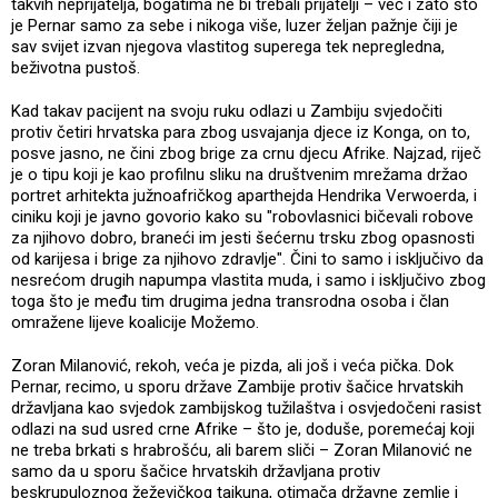
takvih neprijatelja, bogatima ne bi trebali prijatelji – već i zato što
je Pernar samo za sebe i nikoga više, luzer željan pažnje čiji je
sav svijet izvan njegova vlastitog superega tek nepregledna,
beživotna pustoš.
Kad takav pacijent na svoju ruku odlazi u Zambiju svjedočiti
protiv četiri hrvatska para zbog usvajanja djece iz Konga, on to,
posve jasno, ne čini zbog brige za crnu djecu Afrike. Najzad, riječ
je o tipu koji je kao profilnu sliku na društvenim mrežama držao
portret arhitekta južnoafričkog aparthejda Hendrika Verwoerda, i
ciniku koji je javno govorio kako su "robovlasnici bičevali robove
za njihovo dobro, braneći im jesti šećernu trsku zbog opasnosti
od karijesa i brige za njihovo zdravlje". Čini to samo i isključivo da
nesrećom drugih napumpa vlastita muda, i samo i isključivo zbog
toga što je među tim drugima jedna transrodna osoba i član
omražene lijeve koalicije Možemo.
Zoran Milanović, rekoh, veća je pizda, ali još i veća pička. Dok
Pernar, recimo, u sporu države Zambije protiv šačice hrvatskih
državljana kao svjedok zambijskog tužilaštva i osvjedočeni rasist
odlazi na sud usred crne Afrike – što je, doduše, poremećaj koji
ne treba brkati s hrabrošću, ali barem sliči – Zoran Milanović ne
samo da u sporu šačice hrvatskih državljana protiv
beskrupuloznog žeževičkog tajkuna, otimača državne zemlje i