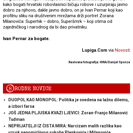
kako bogati hrvatski robovlasnici bičuju robove i uzurpiraju javno
dobro za njihovo, dakle javno dobro, on je Ivan Pernar koji kao
profilnu sliku na društvenim mrežama drži portret Zorana
Milanovića: Superhik – dobro, Superšmrk – koji otima od
zajedničkog i narodnog da bi dao privatniku.
Ivan Pernar za bogate.
Lupiga.Com
via
Novosti
Naslovna fotografija: HINA/Danijel Sponza
S
RODNE NOVICE
DUOPOL KAO MONOPOL: Politika je svedena na lažnu dilemu,
a izbori farsa
JOŠ JEDNA PLJUSKA KVAZI LJEVICI: Zoran-Franjo Milanović
Tuđman
NEPRIJATELJI IZ ČISTA MIRA: Narcizam malih razlika kao
uzrok nepomirljivog sukoba Plenkovića i Milanovića