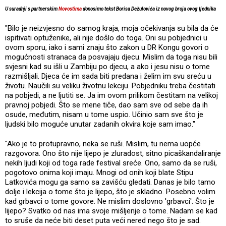
U suradnji s partnerskim
Novostima
donosimo tekst Borisa Dežulovića iz novog broja ovog tjednika
"Bilo je neizvjesno do samog kraja, moja očekivanja su bila da će
ispitivati optuženike, ali nije došlo do toga. Oni su pobjednici u
ovom sporu, iako i sami znaju što zakon u DR Kongu govori o
mogućnosti stranaca da posvajaju djecu. Mislim da toga nisu bili
svjesni kad su išli u Zambiju po djecu, a ako i jesu nisu o tome
razmišljali. Djeca će im sada biti predana i želim im svu sreću u
životu. Naučili su veliku životnu lekciju. Pobjedniku treba čestitati
na pobjedi, a ne ljutiti se. Ja im ovom prilikom čestitam na velikoj
pravnoj pobjedi. Što se mene tiče, dao sam sve od sebe da ih
osude, međutim, nisam u tome uspio. Učinio sam sve što je
ljudski bilo moguće unutar zadanih okvira koje sam imao."
"Ako je to protupravno, neka se ruši. Mislim, tu nema uopće
razgovora. Ono što nije lijepo je zluradost, sitno picaškandaliranje
nekih ljudi koji od toga rade festival sreće. Ono, samo da se ruši,
pogotovo onima koji imaju. Mnogi od onih koji blate Stipu
Latkovića mogu ga samo sa zavišću gledati. Danas je bilo tamo
dolje i lekcija o tome što je lijepo, što je skladno. Posebno volim
kad grbavci o tome govore. Ne mislim doslovno 'grbavci'. Što je
lijepo? Svatko od nas ima svoje mišljenje o tome. Nadam se kad
to sruše da neće biti deset puta veći nered nego što je sad.