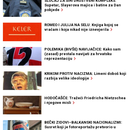
SLUČAJ ZA ŠIRI DRUŠTVENI KOMPLEKS:
Supetar, Slayerova majica i batine za Dan
pobjede
ROMEO I JULIJA NA SELU: Knjiga kojoj se
vraćam i koja nikad nije iznevjerila
POLEMIKA (BIVŠE) NAVIJAČICE: Kako sam
(zasad) prestala navijati za hrvatsku
reprezentaciju
KRIKOM PROTIV NACIZMA: Limeni doboš koji
razbija velike ideologije
HODOČAŠĆE: Tražeći Friedricha Nietzschea
i njegove misli
BEČKI ZIDOVI–BALKANSKI NACIONALIZMI:
Susret koji je fotoreportažu pretvorio u