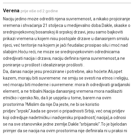
Verena
prije više od 2 godine
Naciju jedino moze odrediti njena suvremenost, a nikako projiciranje
vremena i shvaćanja 21 stoljeca u medijevalno doba.Dakle, skaske o
srednjovjekovnoj bosanskoj ili srpskoj drzavi, jesu samo bajkoviti
prikazi vremena u kojem nisu postojale drzave u danasnjem smislu
rijeci, već teritorije na kojem je jači feudalac prosipao silu i moć nad
slabijim.Hoću reći, ne moze se srednjovjekovnim odrednicama
odredjivati nacija i drzava; naciju definira njena suvremenost,a ne
poniranje u prošlost i idealiziranje prošlosti .
Da, danas nacije jesu precizirane i potrebne, ako hoćete.Ali,opet
kazem, moraju biti suvremene: ne smiju se svesti na etnos i religiju,
već moraju biti moderne i suvremene: mora ih odredjivati gradjanski
element, a ne tribalni.Nacija danasnjeg vremena mora nadilaziti
etničko i vjersko.No, da li je uspjela u tome, barem na ovim
prostorima ?Mislim da nije.Da jeste, ne bi se koristio
pridjev:"srpski",kada se govori o pripadnosti Srbiji, već onaj pridjev
koji odredjuje nadetničku i nadvjersku pripadnost( nacija),a odnosi
se na sve stanovnike jedne zemlje.Dakle:"srbijanski".To je bjelodan
primjer da se nacija na ovim prostorima nije definirala ni u praksi ni