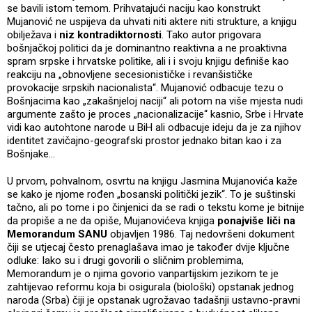
se bavili istom temom. Prihvatajući naciju kao konstrukt
Mujanović ne uspijeva da uhvati niti aktere niti strukture, a knjigu
obilježava i
niz kontradiktornosti
. Tako autor prigovara
bošnjačkoj politici da je dominantno reaktivna a ne proaktivna
spram srpske i hrvatske politike, ali i i svoju knjigu definiše kao
reakciju na „obnovljene secesionističke i revanšističke
provokacije srpskih nacionalista“. Mujanović odbacuje tezu o
Bošnjacima kao „zakašnjeloj naciji“ ali potom na više mjesta nudi
argumente zašto je proces „nacionalizacije“ kasnio, Srbe i Hrvate
vidi kao autohtone narode u BiH ali odbacuje ideju da je za njihov
identitet zavičajno-geografski prostor jednako bitan kao i za
Bošnjake…
U prvom, pohvalnom, osvrtu na knjigu Jasmina Mujanovića kaže
se kako je njome rođen „bosanski politički jezik“. To je suštinski
tačno, ali po tome i po činjenici da se radi o tekstu kome je bitnije
da propiše a ne da opiše, Mujanovićeva knjiga
ponajviše liči na
Memorandum SANU
objavljen 1986. Taj nedovršeni dokument
čiji se utjecaj često prenaglašava imao je također dvije ključne
odluke: Iako su i drugi govorili o sličnim problemima,
Memorandum je o njima govorio vanpartijskim jezikom te je
zahtijevao reformu koja bi osigurala (biološki) opstanak jednog
naroda (Srba) čiji je opstanak ugrožavao tadašnji ustavno-pravni