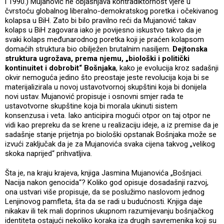
i 1990.) Mujanović ne objašnjava kontradiktornost vjere u
čvrstoću globalnog liberalno-demokratskog poretka i očekivanog
kolapsa u BiH. Zato bi bilo pravilno reći da Mujanović takav
kolaps u BiH zagovara iako je povijesno iskustvo takvo da je
svaki kolaps međunarodnog poretka koji je praćen kolapsom
domaćih struktura bio obilježen brutalnim nasiljem.
Dejtonska
struktura ugrožava, prema njemu, „biološki i politički
kontinuitet i dobrobit“ Bošnjaka
, kako je evolucija kroz sadašnji
okvir nemoguća jedino što preostaje jeste revolucija koja bi se
materijalizirala u novoj ustavotvornoj skupštini koja bi donijela
novi ustav. Mujanović propisuje i osnovni smjer rada te
ustavotvorne skupštine koja bi morala ukinuti sistem
konsenzusa i veta. Iako anticipira mogući otpor on taj otpor ne
vidi kao prepreku da se krene u realizaciju ideje, a iz premise da je
sadašnje stanje prijetnja po biološki opstanak Bošnjaka može se
izvući zaključak da je za Mujanovića svaka cijena takvog „velikog
skoka naprijed“ prihvatljiva.
Šta je, na kraju krajeva, knjiga Jasmina Mujanovića „Bošnjaci.
Nacija nakon genocida“? Koliko god opisuje dosadašnji razvoj,
ona ustvari više propisuje, da se poslužimo naslovom jednog
Lenjinovog pamfleta, šta da se radi u budućnosti. Knjiga daje
nikakav ili tek mali doprinos ukupnom razumijevanju bošnjačkog
identiteta ostajući nekoliko koraka iza drugih savremenika koji su