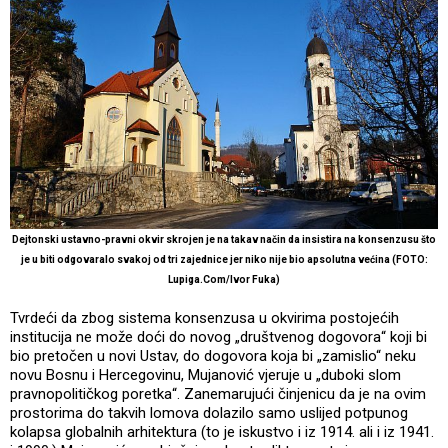
Dejtonski ustavno-pravni okvir skrojen je na takav način da insistira na konsenzusu što
je u biti odgovaralo svakoj od tri zajednice jer niko nije bio apsolutna većina (FOTO:
Lupiga.Com/Ivor Fuka)
Tvrdeći da zbog sistema konsenzusa u okvirima postojećih
institucija ne može doći do novog „društvenog dogovora“ koji bi
bio pretočen u novi Ustav, do dogovora koja bi „zamislio“ neku
novu Bosnu i Hercegovinu, Mujanović vjeruje u „duboki slom
pravnopolitičkog poretka“. Zanemarujući činjenicu da je na ovim
prostorima do takvih lomova dolazilo samo uslijed potpunog
kolapsa globalnih arhitektura (to je iskustvo i iz 1914. ali i iz 1941.