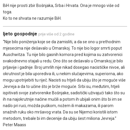
BiH nije prosti zbir Bošnjaka, Srba i Hrvata. Ona je mnogo više od
toga.
Ko to ne shvata ne razumije BiH.
ljeto gospodnje
prije više od 2 godine
“Nije bilo poniženja koje se da zamisliti, a da se ono u prethodnim
mjesecima nije dešavalo u Omarskoj. To nije bio logor smrti poput
Auschwitza. Tu nije bilo gasnih komora pred kojima su zatvorenici
svakodnevno stajali u redu. Ono što se dešavalo u Omarskoj je bilo
prljavije i gadnije. Broj umrlih nije nikad dosegao nacističke nivoe, ali
okrutnost je bila uporediva ili, u nekim slučajevima, superiorna, ako
mogu upotrijebiti tu riječ. Nacisti su htjeli da ubiju što je moguće više
Jevreja a da to učine što je brže moguće. Srbi su, međutim, htjeli
ispitivati svoje zatvorenike Bošnjake, sadistički uživajući tako što su
ih na najokrutnije načine mučili a potom ih ubijali onim što bi im se
našlo pri ruci, možda puškom, nožem ili makazama, ili parom
snažnih ruku oko mršavog vrata. Da su se Nijemci koristili istom
metodom, trebale bi im decenije da ubiju šest miliona Jevreja.”
Peter Maass