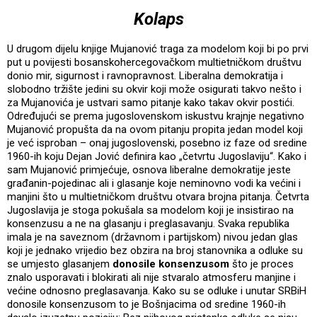
Kolaps
U drugom dijelu knjige Mujanović traga za modelom koji bi po prvi
put u povijesti bosanskohercegovačkom multietničkom društvu
donio mir, sigurnost i ravnopravnost. Liberalna demokratija i
slobodno tržište jedini su okvir koji može osigurati takvo nešto i
za Mujanovića je ustvari samo pitanje kako takav okvir postići.
Određujući se prema jugoslovenskom iskustvu krajnje negativno
Mujanović propušta da na ovom pitanju propita jedan model koji
je već isproban – onaj jugoslovenski, posebno iz faze od sredine
1960-ih koju Dejan Jović definira kao „četvrtu Jugoslaviju“. Kako i
sam Mujanović primjećuje, osnova liberalne demokratije jeste
građanin-pojedinac ali i glasanje koje neminovno vodi ka većini i
manjini što u multietničkom društvu otvara brojna pitanja. Četvrta
Jugoslavija je stoga pokušala sa modelom koji je insistirao na
konsenzusu a ne na glasanju i preglasavanju. Svaka republika
imala je na saveznom (državnom i partijskom) nivou jedan glas
koji je jednako vrijedio bez obzira na broj stanovnika a odluke su
se umjesto glasanjem
donosile konsenzusom
što je proces
znalo usporavati i blokirati ali nije stvaralo atmosferu manjine i
većine odnosno preglasavanja. Kako su se odluke i unutar SRBiH
donosile konsenzusom to je Bošnjacima od sredine 1960-ih