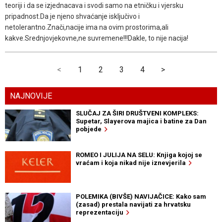
teoriji i da se izjednacava i svodi samo na etničku i vjersku
pripadnost.Da je njeno shvaćanje isključivo i
netolerantno.Znači,nacije ima na ovim prostorima,ali
kakve.Srednjovjekovne,ne suvremene!!!Dakle, to nije nacija!
<
1
2
3
4
>
NAJNOVIJE
SLUČAJ ZA ŠIRI DRUŠTVENI KOMPLEKS:
Supetar, Slayerova majica i batine za Dan
pobjede
ROMEO I JULIJA NA SELU: Knjiga kojoj se
vraćam i koja nikad nije iznevjerila
POLEMIKA (BIVŠE) NAVIJAČICE: Kako sam
(zasad) prestala navijati za hrvatsku
reprezentaciju