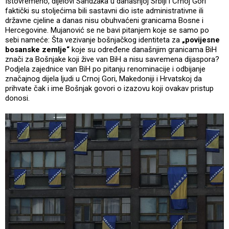
Istovremeno, dijelovi Sandžaka u današnjoj Srbiji i Crnoj Gori
faktički su stoljećima bili sastavni dio iste administrativne ili
državne cjeline a danas nisu obuhvaćeni granicama Bosne i
Hercegovine. Mujanović se ne bavi pitanjem koje se samo po
sebi nameće: Šta vezivanje bošnjačkog identiteta za
„povijesne
bosanske zemlje“
koje su određene današnjim granicama BiH
znači za Bošnjake koji žive van BiH a nisu savremena dijaspora?
Podjela zajednice van BiH po pitanju renominacije i odbijanje
značajnog dijela ljudi u Crnoj Gori, Makedoniji i Hrvatskoj da
prihvate čak i ime Bošnjak govori o izazovu koji ovakav pristup
donosi.