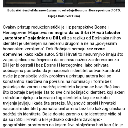
Bošnjački identitet Mujanović primarno određuje Bosnom i Hercegovinom (FOTO:
Lupiga.Com/Ivor Fuka)
Ovakav pristup redukcionistički je i iz perspektive Bosne i
Hercegovine. Mujanović
ne negira da su Srbi i Hrvati također
„autohtone“ zajednice u BiH
, ali za razliku od Bošnjaka njihov
identitet je utemeljen na nečemu drugom a ne na „povijesnim
bosanskim zemljama“. Dok Bošnjaci nemaju
rezervne
domovine
, kako kaže autor, Srbi i Hrvati to nesumnjivo imaju što
za posljedicu ima činjenicu da oni nisu nužno zainteresirani za
BiH jer bi opstali i bez Bosne i Hercegovine. Iako prihvata
uobičajenu postavku da je nacionalni identitet ustvari konstrukt
ovdje je ponajbolje vidljiv problem u pristupu autora koji se
konstantno zadržava na površini, na nominaciji i formi bez
pokušaja da zaroni u sadržaj identiteta kojima se bavi. Baš kao
što izostaje bavljenje šta to sve čini bošnjački identitet, koji akteri
i strukture djeluju u kreiranju tog identiteta, koji se sukobi i
trvljenja javljaju i kada šta preteže, Mujanović srpski i hrvatski
nacionalni identitet posmatra uniformno bez bilo kakvog ulaska u
sadržaj tih identiteta. Da je doista zaronio u te identitete vidio bi
da su i Srbi i Hrvati u BiH jednako određeni zavičajno-
geografskim prostorom na kojem žive stoljećima baš kao što je