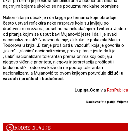
okvir pri čemu je prošlost simplificirana a budućnost slikana
najcrnjim bojama ukoliko se ne poduzmu radikalne promjene.
Nakon čitanja utisak je i da knjiga po temama koje obrađuje
često ustvari reflektira neke rasprave koje su javljaju po
društvenim mrežama, posebno na nekadašnjem Twitteru. Jedno
od pitanja kojim se usput bavi Mujanović jeste i da li je svaki
nacionalizam isti? Naravno da nije, ali kako je pokazala Marija
Todorova u knjizi „Dizanje prošlosti u vazduh“, koja je govorila o
„jakim“ i „slabim“ nacionalizmima, pravo pitanje jeste da li je
„slabi“ nacionalizam tolerantan prema onima koji odbijaju
njegovo viđenje prioriteta, njegovu interpretaciju prošlosti i
budućnosti? Todorova kaže da ne postoji tolerantan
nacionalizam, a Mujanović to ovom knjigom potvrđuje
dižući u
vazduh i prošlost i budućnost
.
Lupiga.Com
via
ResPublica
Naslovna fotografija: Vrijeme
S
RODNE NOVICE