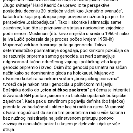
„Dugo svitanje“ Halid Kadrić će upravo iz te perspektive
posljednju deceniju 20. stoljeća vidjeti kao „konačno svanuće“,
katastrofu koja je ipak ispunjenje povijesne nužnosti pa je iz te
perspektive „oslobađajuća“. Tako i iskorake i afirmaciju same
zajednice, kao što je priznavanje statusa nacionalne zajednice
pod imenom Muslimani (što krivo smješta u sredinu 1960-ih iako
je Iva Lučić pokazala da je proces počeo krajem 1950-ih)
Mujanović vidi kao trasiranje puta ga genocidu. Takvo
determinističko posmatranje događaja, pod krinkom pokušaja da
se razumije priprema samog genocida, ustvari zamagljuje
odgovornost tačno određenog vojnog i političkog vrha koji je
genocid pripremio i izveo. Osim što genocid posmatra na sličan
način kako se dominantno gleda na holokaust, Mujanović
otvoreno koketira sa nekom vrstom „bošnjačkog cionizma“
tvrdeći da je nakon rata i genocida u političkom mišljenju
Bošnjaka došlo do
„cionističkog zaokreta“
pri čemu je integritet
državnosti BiH postao „sinonim za biološki opstanak bošnjačke
zajednice“. Kada pak u završnom poglavlju definira (bošnjačke)
prioritete za budućnost i aktere koji bi radili na njima Mujanović
otvara mogućnost da se na tim prioritetima radi u više kolona i
bez nužnog insistiranja na jedinstvenom pristupu ponovo
zazivajući cionistički pokret u kojem je djelovalo i djeluje više
struja.