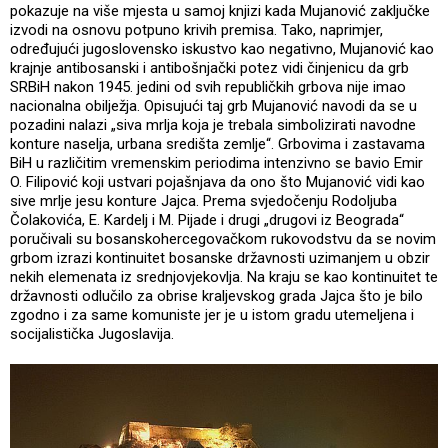
pokazuje na više mjesta u samoj knjizi kada Mujanović zaključke
izvodi na osnovu potpuno krivih premisa. Tako, naprimjer,
određujući jugoslovensko iskustvo kao negativno, Mujanović kao
krajnje antibosanski i antibošnjački potez vidi činjenicu da grb
SRBiH nakon 1945. jedini od svih republičkih grbova nije imao
nacionalna obilježja. Opisujući taj grb Mujanović navodi da se u
pozadini nalazi „siva mrlja koja je trebala simbolizirati navodne
konture naselja, urbana središta zemlje“. Grbovima i zastavama
BiH u različitim vremenskim periodima intenzivno se bavio Emir
O. Filipović koji ustvari pojašnjava da ono što Mujanović vidi kao
sive mrlje jesu konture Jajca. Prema svjedočenju Rodoljuba
Čolakovića, E. Kardelj i M. Pijade i drugi „drugovi iz Beograda“
poručivali su bosanskohercegovačkom rukovodstvu da se novim
grbom izrazi kontinuitet bosanske državnosti uzimanjem u obzir
nekih elemenata iz srednjovjekovlja. Na kraju se kao kontinuitet te
državnosti odlučilo za obrise kraljevskog grada Jajca što je bilo
zgodno i za same komuniste jer je u istom gradu utemeljena i
socijalistička Jugoslavija.