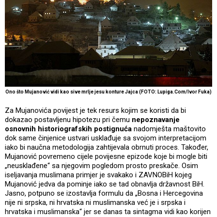
Ono što Mujanović vidi kao sive mrlje jesu konture Jajca (FOTO: Lupiga.Com/Ivor Fuka)
Za Mujanovića povijest je tek resurs kojim se koristi da bi
dokazao postavljenu hipotezu pri čemu
nepoznavanje
osnovnih historiografskih postignuća
nadomješta maštovito
dok same činjenice ustvari usklađuje sa svojom interpretacijom
iako bi naučna metodologija zahtijevala obrnuti proces. Također,
Mujanović povremeno cijele povijesne epizode koje bi mogle biti
„neusklađene“ sa njegovim pogledom prosto preskače. Osim
iseljavanja muslimana primjer je svakako i ZAVNOBiH kojeg
Mujanović jedva da pominje iako se tad obnavlja državnost BiH.
Jasno, potpuno se izostavlja formulu da „Bosna i Hercegovina
nije ni srpska, ni hrvatska ni muslimanska već je i srpska i
hrvatska i muslimanska“ jer se danas ta sintagma vidi kao korijen