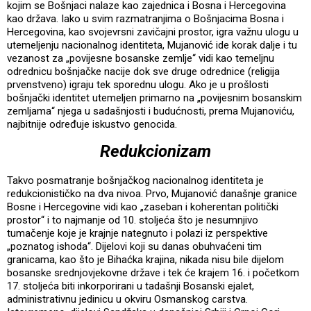
kojim se Bošnjaci nalaze kao zajednica i Bosna i Hercegovina
kao država. Iako u svim razmatranjima o Bošnjacima Bosna i
Hercegovina, kao svojevrsni zavičajni prostor, igra važnu ulogu u
utemeljenju nacionalnog identiteta, Mujanović ide korak dalje i tu
vezanost za „povijesne bosanske zemlje“ vidi kao temeljnu
odrednicu bošnjačke nacije dok sve druge odrednice (religija
prvenstveno) igraju tek sporednu ulogu. Ako je u prošlosti
bošnjački identitet utemeljen primarno na „povijesnim bosanskim
zemljama“ njega u sadašnjosti i budućnosti, prema Mujanoviću,
najbitnije određuje iskustvo genocida.
Redukcionizam
Takvo posmatranje bošnjačkog nacionalnog identiteta je
redukcionističko na dva nivoa. Prvo, Mujanović današnje granice
Bosne i Hercegovine vidi kao „zaseban i koherentan politički
prostor“ i to najmanje od 10. stoljeća što je nesumnjivo
tumačenje koje je krajnje nategnuto i polazi iz perspektive
„poznatog ishoda“. Dijelovi koji su danas obuhvaćeni tim
granicama, kao što je Bihaćka krajina, nikada nisu bile dijelom
bosanske srednjovjekovne države i tek će krajem 16. i početkom
17. stoljeća biti inkorporirani u tadašnji Bosanski ejalet,
administrativnu jedinicu u okviru Osmanskog carstva.