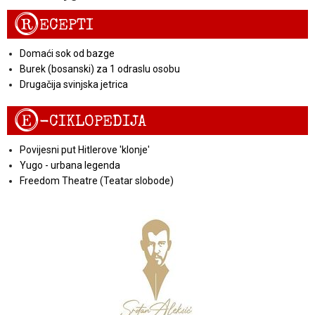
R
ECEPTI
Domaći sok od bazge
Burek (bosanski) za 1 odraslu osobu
Drugačija svinjska jetrica
E
-CIKLOPEDIJA
Povijesni put Hitlerove 'klonje'
Yugo - urbana legenda
Freedom Theatre (Teatar slobode)