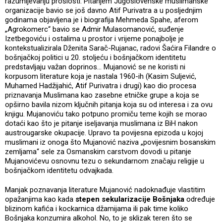
razumijevanju prošlosti. Pitanjem Jugoslovenske muslimanske
organizacije bavio se još davno Atif Purivatra a u posljednjim
godinama objavljena je i biografija Mehmeda Spahe, aferom
„Agrokomerc“ bavio se Admir Mulasomanović, suđenje
Izetbegoviću i ostalima u prostor i vrijeme ponajbolje je
kontekstualizirala Dženita Sarač-Rujanac, radovi Šaćira Filandre o
bošnjačkoj politici u 20. stoljeću i bošnjačkom identitetu
predstavljaju važan doprinos… Mujanović se ne koristi ni
korpusom literature koja je nastala 1960-ih (Kasim Suljević,
Muhamed Hadžijahić, Atif Purivatra i drugi) kao dio procesa
priznavanja Muslimana kao zasebne etničke grupe a koja se
opširno bavila nizom ključnih pitanja koja su od interesa i za ovu
knjigu. Mujanoviću tako potpuno promiču teme kojih se morao
dotaći kao što je pitanje iseljavanja muslimana iz BiH nakon
austrougarske okupacije. Upravo ta povijesna epizoda u kojoj
muslimani iz onoga što Mujanović naziva „povijesnim bosanskim
zemljama“ sele za Osmanskim carstvom dovodi u pitanje
Mujanovićevu osnovnu tezu o sekundarnom značaju religije u
bošnjačkom identitetu odvajkada.
Manjak poznavanja literature Mujanović nadoknađuje vlastitim
opažanjima kao kada
stepen sekularizacije Bošnjaka
određuje
blizinom kafića i kockarnica džamijama ili pak time koliko
Bošnjaka konzumira alkohol. No, to je sklizak teren što se