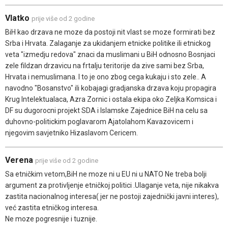
Vlatko
prije više od 2 godine
BiH kao drzava ne moze da postoji nit vlast se moze formirati bez
Srba i Hrvata. Zalaganje za ukidanjem etnicke politike ili etnickog
veta "izmedju redova" znaci da muslimani u BiH odnosno Bosnjaci
zele fildzan drzavicu na frtalju teritorije da zive sami bez Srba,
Hrvata i nemuslimana. I to je ono zbog cega kukaju i sto zele.. A
navodno "Bosanstvo" ili kobajagi gradjanska drzava koju propagira
Krug Intelektualaca, Azra Zornic i ostala ekipa oko Zeljka Komsica i
DF su dugorocni projekt SDA i Islamske Zajednice BiH na celu sa
duhovno-politickim poglavarom Ajatolahom Kavazovicem i
njegovim savjetniko Hizaslavom Cericem.
Verena
prije više od 2 godine
Sa etničkim vetom,BiH ne moze ni u EU ni u NATO Ne treba bolji
argument za protivljenje etničkoj politici .Ulaganje veta, nije nikakva
zastita nacionalnog interesa( jer ne postoji zajednički javni interes),
već zastita etničkog interesa.
Ne moze pogresnije i tuznije.