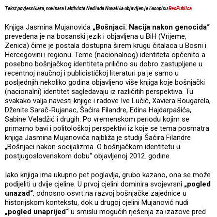
Tekst povjesničara, novinara i aktiviste Nedžada Novalića objavljen je časopisu
ResPublica
Knjiga Jasmina Mujanovića
„Bošnjaci. Nacija nakon genocida“
prevedena je na bosanski jezik i objavljena u BiH (Vrijeme,
Zenica) čime je postala dostupna širem krugu čitalaca u Bosni i
Hercegovini i regionu. Teme (nacionalnog) identiteta općenito a
posebno bošnjačkog identiteta prilično su dobro zastupljene u
recentnoj naučnoj i publicističkoj literaturi pa je samo u
posljednjih nekoliko godina objavljeno više knjiga koje bošnjački
(nacionalni) identitet sagledavaju iz različitih perspektiva. Tu
svakako valja navesti knjige i radove Ive Lučić, Xaviera Bougarela,
Dženite Sarač-Rujanac, Šaćira Filandre, Edina Hajdarpašića,
Sabine Veladžić i drugih. Po vremenskom periodu kojim se
primarno bavi i politološkoj perspektivi iz koje se tema posmatra
knjiga Jasmina Mujanovića najbliža je studiji Šaćira Filandre
„Bošnjaci nakon socijalizma. O bošnjačkom identitetu u
postjugoslovenskom dobu“ objavljenoj 2012. godine.
Iako knjiga ima ukupno pet poglavlja, grubo kazano, ona se može
podijeliti u dvije cjeline. U prvoj cjelini dominira svojevrsni
„pogled
unazad“
, odnosno osvrt na razvoj bošnjačke zajednice u
historijskom kontekstu, dok u drugoj cjelini Mujanović nudi
„pogled unaprijed“
u smislu mogućih rješenja za izazove pred