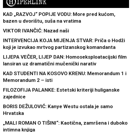
H
IPERLINK
KAD „RAZVOJ“ POPIJE VODU: More pred kućom,
bazen u dvorištu, suša na vratima
VIKTOR IVANČIĆ: Nazad naši
INTERVENCIJA KOJA MIJENJA STVAR: Priča o Hodži
koji je izvukao mrtvog partizanskog komandanta
LIJEPA VEČER, LIJEP DAN: Homoseksploatacijski film
lansiran uz dramatični mučenički narativ
KAD STUDENTI NA KOSOVO KRENU: Memorandum 1 i
Memorandum 2 – isti
FILOZOFIJA PALANKE: Estetski kriteriji huliganske
zajednice
BORIS DEŽULOVIĆ: Kanye Westu ostala je samo
Hrvatska
„MALI ROMAN O TIŠINI“: Kaotična, zamršena i duboko
intimna knjiga