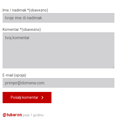
Ime / nadimak *(obavezno)
Komentar *(obavezno)
E-mail (opcija)
Pošalji komentar
@tubaron
prije 1 godinu