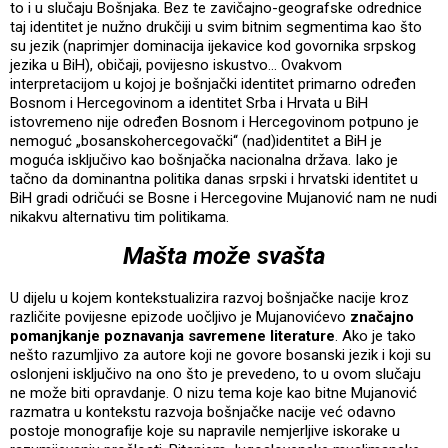
to i u slučaju Bošnjaka. Bez te zavičajno-geografske odrednice
taj identitet je nužno drukčiji u svim bitnim segmentima kao što
su jezik (naprimjer dominacija ijekavice kod govornika srpskog
jezika u BiH), običaji, povijesno iskustvo… Ovakvom
interpretacijom u kojoj je bošnjački identitet primarno određen
Bosnom i Hercegovinom a identitet Srba i Hrvata u BiH
istovremeno nije određen Bosnom i Hercegovinom potpuno je
nemoguć „bosanskohercegovački“ (nad)identitet a BiH je
moguća isključivo kao bošnjačka nacionalna država. Iako je
tačno da dominantna politika danas srpski i hrvatski identitet u
BiH gradi odričući se Bosne i Hercegovine Mujanović nam ne nudi
nikakvu alternativu tim politikama.
Mašta može svašta
U dijelu u kojem kontekstualizira razvoj bošnjačke nacije kroz
različite povijesne epizode uočljivo je Mujanovićevo
značajno
pomanjkanje poznavanja savremene literature
. Ako je tako
nešto razumljivo za autore koji ne govore bosanski jezik i koji su
oslonjeni isključivo na ono što je prevedeno, to u ovom slučaju
ne može biti opravdanje. O nizu tema koje kao bitne Mujanović
razmatra u kontekstu razvoja bošnjačke nacije već odavno
postoje monografije koje su napravile nemjerljive iskorake u