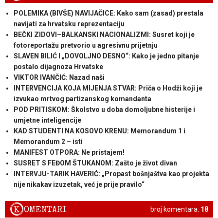
POLEMIKA (BIVŠE) NAVIJAČICE: Kako sam (zasad) prestala
navijati za hrvatsku reprezentaciju
BEČKI ZIDOVI–BALKANSKI NACIONALIZMI: Susret koji je
fotoreportažu pretvorio u agresivnu prijetnju
SLAVEN BILIĆ I „DOVOLJNO DESNO“: Kako je jedno pitanje
postalo dijagnoza Hrvatske
VIKTOR IVANČIĆ: Nazad naši
INTERVENCIJA KOJA MIJENJA STVAR: Priča o Hodži koji je
izvukao mrtvog partizanskog komandanta
POD PRITISKOM: Školstvo u doba domoljubne histerije i
umjetne inteligencije
KAD STUDENTI NA KOSOVO KRENU: Memorandum 1 i
Memorandum 2 – isti
MANIFEST OTPORA: Ne pristajem!
SUSRET S FEĐOM ŠTUKANOM: Zašto je život divan
INTERVJU-TARIK HAVERIĆ: „Propast bošnjaštva kao projekta
nije nikakav izuzetak, već je prije pravilo“
K
OMENTARI
broj komentara:
18