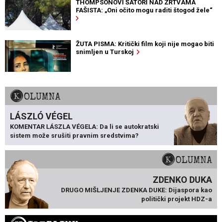
THOMPSONOVI ŠATORI NAD ŽRTVAMA
FAŠISTA: „Oni očito mogu raditi štogod žele“
ŽUTA PISMA: Kritički film koji nije mogao biti
snimljen u Turskoj
KOLUMNA
LÁSZLÓ VÉGEL
KOMENTAR LÁSZLA VÉGELA: Da li se autokratski
sistem može srušiti pravnim sredstvima?
KOLUMNA
ZDENKO DUKA
DRUGO MIŠLJENJE ZDENKA DUKE: Dijaspora kao
politički projekt HDZ-a