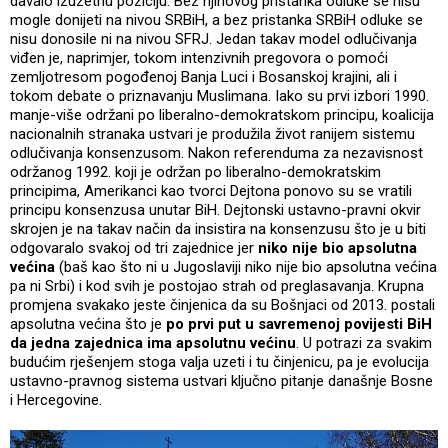
davalo izuzetnu poziciju: Bez njihovog pristanka odluke se nisu
mogle donijeti na nivou SRBiH, a bez pristanka SRBiH odluke se
nisu donosile ni na nivou SFRJ. Jedan takav model odlučivanja
viđen je, naprimjer, tokom intenzivnih pregovora o pomoći
zemljotresom pogođenoj Banja Luci i Bosanskoj krajini, ali i
tokom debate o priznavanju Muslimana. Iako su prvi izbori 1990.
manje-više održani po liberalno-demokratskom principu, koalicija
nacionalnih stranaka ustvari je produžila život ranijem sistemu
odlučivanja konsenzusom. Nakon referenduma za nezavisnost
održanog 1992. koji je održan po liberalno-demokratskim
principima, Amerikanci kao tvorci Dejtona ponovo su se vratili
principu konsenzusa unutar BiH. Dejtonski ustavno-pravni okvir
skrojen je na takav način da insistira na konsenzusu što je u biti
odgovaralo svakoj od tri zajednice jer
niko nije bio apsolutna
većina
(baš kao što ni u Jugoslaviji niko nije bio apsolutna većina
pa ni Srbi) i kod svih je postojao strah od preglasavanja. Krupna
promjena svakako jeste činjenica da su Bošnjaci od 2013. postali
apsolutna većina što je
po prvi put u savremenoj povijesti BiH
da jedna zajednica ima apsolutnu većinu
. U potrazi za svakim
budućim rješenjem stoga valja uzeti i tu činjenicu, pa je evolucija
ustavno-pravnog sistema ustvari ključno pitanje današnje Bosne
i Hercegovine.