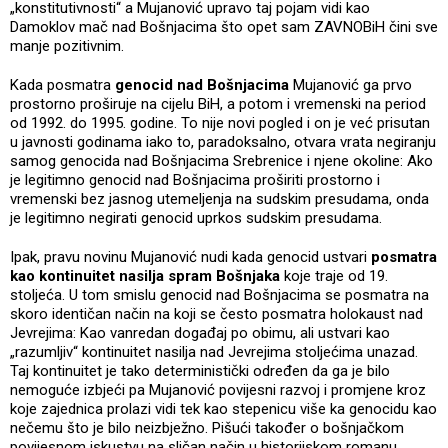
„konstitutivnosti“ a Mujanović upravo taj pojam vidi kao
Damoklov mač nad Bošnjacima što opet sam ZAVNOBiH čini sve
manje pozitivnim.
Kada posmatra
genocid nad Bošnjacima
Mujanović ga prvo
prostorno proširuje na cijelu BiH, a potom i vremenski na period
od 1992. do 1995. godine. To nije novi pogled i on je već prisutan
u javnosti godinama iako to, paradoksalno, otvara vrata negiranju
samog genocida nad Bošnjacima Srebrenice i njene okoline: Ako
je legitimno genocid nad Bošnjacima proširiti prostorno i
vremenski bez jasnog utemeljenja na sudskim presudama, onda
je legitimno negirati genocid uprkos sudskim presudama.
Ipak, pravu novinu Mujanović nudi kada genocid ustvari
posmatra
kao kontinuitet nasilja spram Bošnjaka
koje traje od 19.
stoljeća. U tom smislu genocid nad Bošnjacima se posmatra na
skoro identičan način na koji se često posmatra holokaust nad
Jevrejima: Kao vanredan događaj po obimu, ali ustvari kao
„razumljiv“ kontinuitet nasilja nad Jevrejima stoljećima unazad.
Taj kontinuitet je tako deterministički određen da ga je bilo
nemoguće izbjeći pa Mujanović povijesni razvoj i promjene kroz
koje zajednica prolazi vidi tek kao stepenicu više ka genocidu kao
nečemu što je bilo neizbježno. Pišući također o bošnjačkom
povijesnom iskustvu na sličan način u historijskom romanu