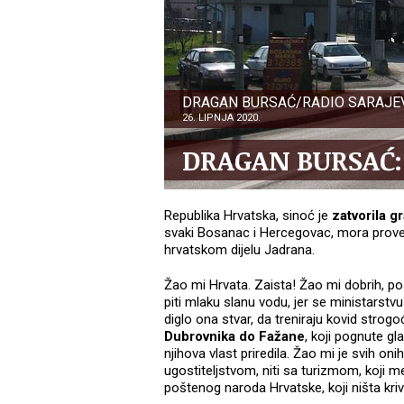
DRAGAN BURSAĆ/RADIO SARAJE
26. LIPNJA 2020.
DRAGAN BURSAĆ: 
Republika Hrvatska, sinoć je
zatvorila g
svaki Bosanac i Hercegovac, mora provest
hrvatskom dijelu Jadrana.
Žao mi Hrvata. Zaista! Žao mi dobrih, pošte
piti mlaku slanu vodu, jer se ministarst
diglo ona stvar, da treniraju kovid strogo
Dubrovnika do Fažane
, koji pognute g
njihova vlast priredila. Žao mi je svih oni
ugostiteljstvom, niti sa turizmom, koji me 
poštenog naroda Hrvatske, koji ništa kriv