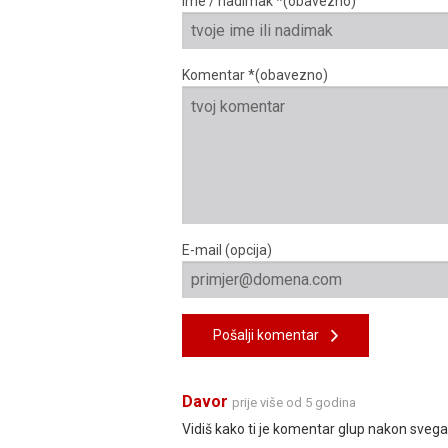
Ime / nadimak *(obavezno)
Komentar *(obavezno)
E-mail (opcija)
Pošalji komentar
Davor
prije više od 5 godina
Vidiš kako ti je komentar glup nakon sveg