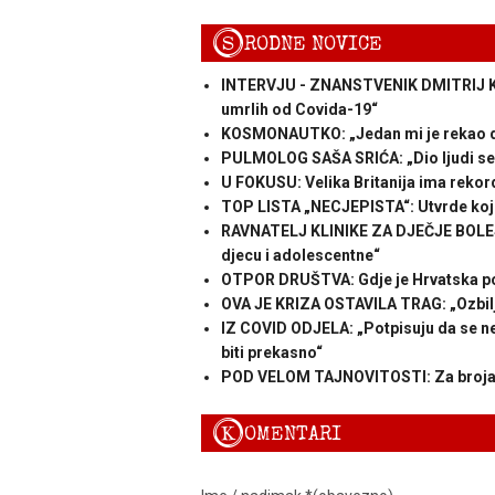
S
RODNE NOVICE
INTERVJU - ZNANSTVENIK DMITRIJ KO
umrlih od Covida-19“
KOSMONAUTKO: „Jedan mi je rekao da s
PULMOLOG SAŠA SRIĆA: „Dio ljudi se 
U FOKUSU: Velika Britanija ima rekord
TOP LISTA „NECJEPISTA“: Utvrde koje
RAVNATELJ KLINIKE ZA DJEČJE BOLESTI
djecu i adolescentne“
OTPOR DRUŠTVA: Gdje je Hrvatska pog
OVA JE KRIZA OSTAVILA TRAG: „Ozbiljn
IZ COVID ODJELA: „Potpisuju da se ne ž
biti prekasno“
POD VELOM TAJNOVITOSTI: Za broja
K
OMENTARI