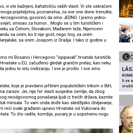
vo, vi ste kažnjeni, bahatošću vaših vlasti. Vi ste uskraćeni
oga prijateljstva, poznanstva, za sve one divne trenutke,
 Hercegovcima, govoreći da smo JEDNO. I jesmo jedno-
a svijet, smisao za humor... Moglo se u tim turističkim i
poneku sa Čehom, Slovakom, Mađarem teže, Nijemcem
ndu sa onim, ko ti nije gost, nego tvoj, sa onim
njaluke, sa onim Josipom iz Orašja. I tako iz godine u
o mi Bosanci i Hercegovci "ispipavali" hrvatski turistički
rvatske u EU, začuđeno gledali granični prelaz, kao neku
LÁS
ila jednu te istu civilizaciju. I sve je prošlo. I sve smo
KOME
li se
tske, koje je pravdano jeftinim populističkim trikom o BiH,
sruši
na zaraze. Jer, nije fer vlasti susjedne zemlje, da zbog
bog neodgovornog ponašanja ljudi iz trećih država, kaznite
i luk mirisala. To vam onda dođe kao siledžijsko iživljavanje,
am reći svaki građanin upravo Hrvatske od Vukovara do
tata. To što radite, komšije, pucanj je u sopstvenu nogu.