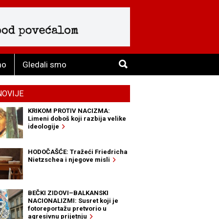
mo
Gledali smo
NOVIJE
KRIKOM PROTIV NACIZMA:
Limeni doboš koji razbija velike
ideologije
HODOČAŠĆE: Tražeći Friedricha
Nietzschea i njegove misli
BEČKI ZIDOVI–BALKANSKI
NACIONALIZMI: Susret koji je
fotoreportažu pretvorio u
agresivnu prijetnju