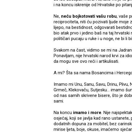
i na koncu iskrenije od Hrvatske po pita
Ne,
neću bojkotovati vašu robu
, vaše p
reciprociteta, niti ću pozivati ljude moj
lijepo, na bestidnost, odgovarati bestidno
bio atak prvo i jedino baš na taj hrvats
političari pucaju u ruke i u noge, ne bi li
Svakom na čast, vidimo se mi na Jadranu, u
Ponavljam, nije hrvatski narod krvi za idiot
da mogu sve ovo reći i artikulisati.
A mi? Šta sa nama Bosancima i Herceg
Imamo mi Unu, Sanu, Savu, Drinu, Plivu, N
Grmeč, Klekovaču, Sutjesku... imamo šum
od nas samih skrivene bisere, što je dobro
sami.
Na koncu
imamo i more
. Nije najspekta
osjećaj, koji se javlja kad rano ustanet
dodatnih dopuna za mobitel, bez carins
mirise ljeta, boje, okuse, imaćemo sjeća