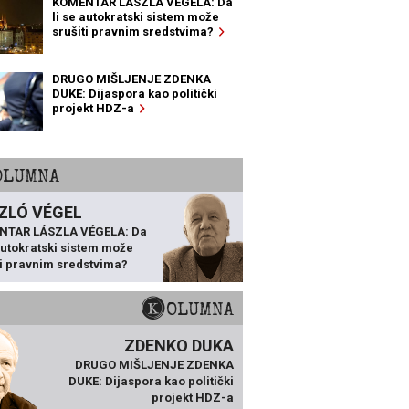
KOMENTAR LÁSZLA VÉGELA: Da
li se autokratski sistem može
srušiti pravnim sredstvima?
DRUGO MIŠLJENJE ZDENKA
DUKE: Dijaspora kao politički
projekt HDZ-a
KOLUMNA
ZLÓ VÉGEL
NTAR LÁSZLA VÉGELA: Da
 autokratski sistem može
ti pravnim sredstvima?
KOLUMNA
ZDENKO DUKA
DRUGO MIŠLJENJE ZDENKA
DUKE: Dijaspora kao politički
projekt HDZ-a