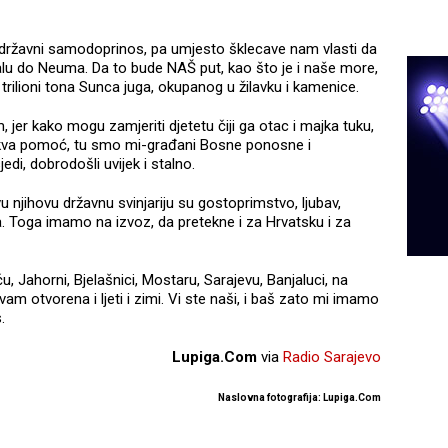
 državni samodoprinos, pa umjesto šklecave nam vlasti da
lu do Neuma. Da to bude NAŠ put, kao što je i naše more,
i trilioni tona Sunca juga, okupanog u žilavku i kamenice.
, jer kako mogu zamjeriti djetetu čiji ga otac i majka tuku,
kva pomoć, tu smo mi-građani Bosne ponosne i
di, dobrodošli uvijek i stalno.
njihovu državnu svinjariju su gostoprimstvo, ljubav,
ta. Toga imamo na izvoz, da pretekne i za Hrvatsku i za
, Jahorni, Bjelašnici, Mostaru, Sarajevu, Banjaluci, na
am otvorena i ljeti i zimi. Vi ste naši, i baš zato mi imamo
.
Lupiga.Com
via
Radio Sarajevo
Naslovna fotografija: Lupiga.Com