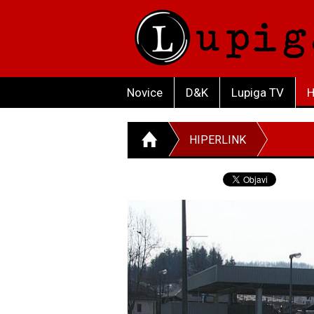
Novice
D&K
Lupiga TV
H
HIPERLINK