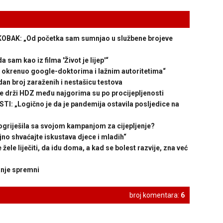
BAK: „Od početka sam sumnjao u službene brojeve
am kao iz filma 'Život je lijep'“
okrenuo google-doktorima i lažnim autoritetima“
an broj zaraženih i nestašicu testova
 drži HDZ među najgorima su po procijepljenosti
: „Logično je da je pandemija ostavila posljedice na
riješila sa svojom kampanjom za cijepljenje?
o shvaćajte iskustava djece i mladih“
ele liječiti, da idu doma, a kad se bolest razvije, zna već
nje spremni
broj komentara:
6