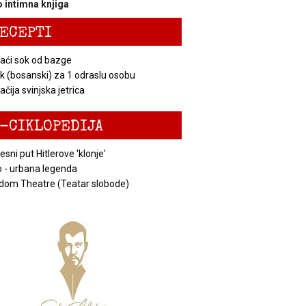
 intimna knjiga
ECEPTI
ći sok od bazge
k (bosanski) za 1 odraslu osobu
čija svinjska jetrica
-CIKLOPEDIJA
esni put Hitlerove 'klonje'
 - urbana legenda
dom Theatre (Teatar slobode)