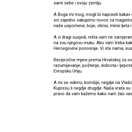
sami sebe i svoju zemlju.
A Boga mi mog, mogli bi napraviti kakav
svi zajedno sakupimo novce za magistra
naše uspomene, boje, obrisi, mirisi ljeta 
A vi dragi susjedi, ništa vam ne zamjeram
na svu njegovu muku. Ako vam treba ka
Hercegovine ponosnije. Vi ste nama, susje
Recipročne mjere prema Hrvatskoj za ovu 
razumijevanje, poštenje, dobrota i ljepo
Evropsku Uniju.
A mi se vidimo, komšije, negdje na Vlašiću
Kupresu li negdje drugdje. Naša vrata su v
pravo da vam kažemo kako nam žao vas