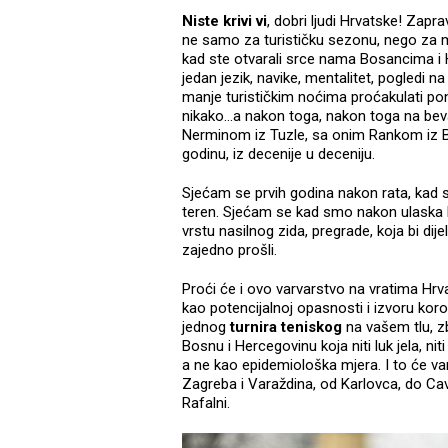
Niste krivi vi
, dobri ljudi Hrvatske! Zapra
ne samo za turističku sezonu, nego za mn
kad ste otvarali srce nama Bosancima i
jedan jezik, navike, mentalitet, pogledi n
manje turističkim noćima proćakulati 
nikako...a nakon toga, nakon toga na beva
Nerminom iz Tuzle, sa onim Rankom iz Ba
godinu, iz decenije u deceniju.
Sjećam se prvih godina nakon rata, kad sm
teren. Sjećam se kad smo nakon ulaska H
vrstu nasilnog zida, pregrade, koja bi dijel
zajedno prošli.
Proći će i ovo varvarstvo na vratima Hrva
kao potencijalnoj opasnosti i izvoru koro
jednog
turnira teniskog
na vašem tlu, z
Bosnu i Hercegovinu koja niti luk jela, nit
a ne kao epidemiološka mjera. I to će v
Zagreba i Varaždina, od Karlovca, do Cav
Rafalni.