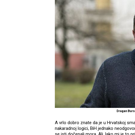
Dragan Burs
A vrlo dobro znate da je u Hrvatskoj sman
nakaradnoj logici, BiH jednako neodgovorno
se isti dočepali mora. Ali, lako mi je t