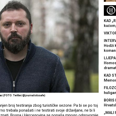
H
KAD „R
kućom,
VIKTOR
INTERV
Hodži 
koman
LIJEPA
Homose
dramat
KAD S
Memora
FILOZO
huliga
ać (FOTO: Twitter/@journalistssafe)
BORIS 
jen broj testiranja zbog turističke sezone. Pa bi se po toj
Hrvats
 trebala ponašati i ne testirati svoje državljane, ne bi li
„MALI 
o priznati, Bosna i Hercegovina se ponaša mnogo odgovornije