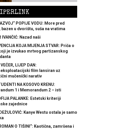
IPERLINK
AZVOJ“ POPIJE VODU: More pred
 bazen u dvorištu, suša na vratima
 IVANČIĆ: Nazad naši
ENCIJA KOJA MIJENJA STVAR: Priča o
koji je izvukao mrtvog partizanskog
danta
 VEČER, LIJEP DAN:
ksploatacijski film lansiran uz
ični mučenički narativ
TUDENTI NA KOSOVO KRENU:
ndum 1 i Memorandum 2 – isti
FIJA PALANKE: Estetski kriteriji
nske zajednice
DEŽULOVIĆ: Kanye Westu ostala je samo
ka
ROMAN O TIŠINI“: Kaotična, zamršena i