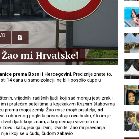
VO
Žao mi Hrvatske!
ranice prema Bosni i Hercegovini
. Preciznije znate to,
i 14 dana u samoizolaciji, ne bi li posolio dupe u
nih, vrijednih, radišnih ljudi, koji sad moraju jesti zrak i
vu im i pratećim satelitima u kojekakvim Kriznim štabovima
ću prema mojoj zemlji. Žao mi je mojih prijatelja,
od
lave i oborenog pogleda posmatraju ovu bruku, što im je
h divnih ljudi, koje znam, a koji nemaju veze niti sa
zovu i kažu, jebi ga izvini, izvinite. Žao mi pravdanja
 nije i koji se u čudu, čudom zabavio.