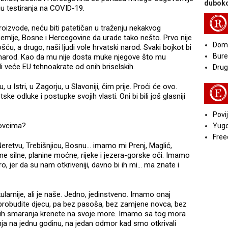
duboko
nju testiranja na COVID-19.
R
roizvode, neću biti patetičan u traženju nekakvog
e zemlje, Bosne i Hercegovine da urade tako nešto. Prvo nije
Doma
šću, a drugo, naši ljudi vole hrvatski narod. Svaki bojkot bi
Bure
ki narod. Kao da mu nije dosta muke njegove što mu
 bili veće EU tehnoakrate od onih briselskih.
Druga
 Istri, u Zagorju, u Slavoniji, čim prije. Proći će ovo.
E
ske odluke i postupke svojih vlasti. Oni bi bili još glasniji
Povij
ovcima?
Yugo
Free
eretvu, Trebišnjicu, Bosnu... imamo mi Prenj, Maglić,
e silne, planine moćne, rijeke i jezera-gorske oči. Imamo
, jer da su nam otkriveniji, davno bi ih mi... ma znate i
kularnije, ali je naše. Jedno, jedinstveno. Imamo onaj
e, probudite djecu, pa bez pasoša, bez zamjene novca, bez
kih smaranja krenete na svoje more. Imamo sa tog mora
nja na jednu godinu, na jedan odmor kad smo otkrivali