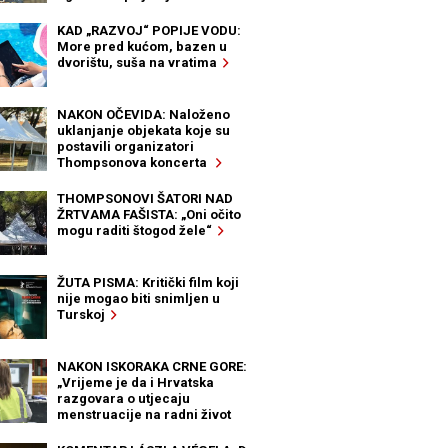
KAD „RAZVOJ“ POPIJE VODU:
More pred kućom, bazen u
dvorištu, suša na vratima
NAKON OČEVIDA: Naloženo
uklanjanje objekata koje su
postavili organizatori
Thompsonova koncerta
THOMPSONOVI ŠATORI NAD
ŽRTVAMA FAŠISTA: „Oni očito
mogu raditi štogod žele“
ŽUTA PISMA: Kritički film koji
nije mogao biti snimljen u
Turskoj
NAKON ISKORAKA CRNE GORE:
„Vrijeme je da i Hrvatska
razgovara o utjecaju
menstruacije na radni život
žena“