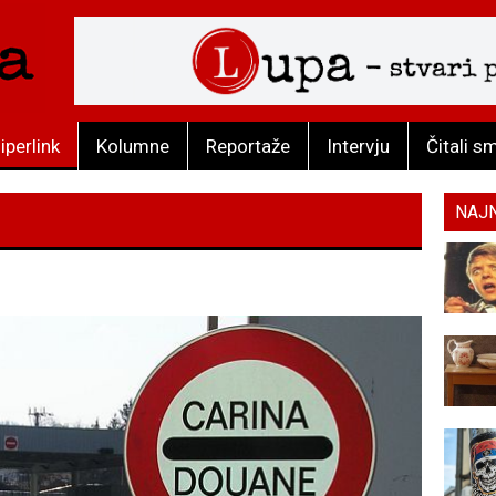
iperlink
Kolumne
Reportaže
Intervju
Čitali s
NAJ