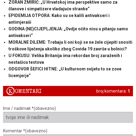
ZORAN ŽMIRIĆ: „U Hrvatskoj ima perspektive samo za
članove i simpatizere vladajuće stranke“
EPIDEMIJA OTPORA: Kako su se kalili antivakseri i
antimjeraši
GODINA (NE)CIJEPLJENJA: „Ovdje očito nisu u pitanju samo
antivakseri“
MORALNE DILEME: Trebaju li oni koji se ne žele cijepiti snositi
troškove liječenja ukoliko zbog Covida 19 završe u bolnici?
U FOKUSU: Velika Britanija ima rekordan broj zaraženih i
nestašicu testova
ODGOVOR ŠEFICI HITNE: „U kulturnom svijetu to se zove
licemjerje“
K
OMENTARI
broj komentara:
1
Ime / nadimak *(obavezno)
Komentar *(obavezno)