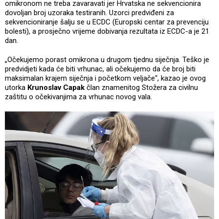
omikronom ne treba zavaravati jer Hrvatska ne sekvencionira
dovoljan broj uzoraka testiranih. Uzorci predviđeni za
sekvencioniranje šalju se u ECDC (Europski centar za prevenciju
bolesti), a prosječno vrijeme dobivanja rezultata iz ECDC-a je 21
dan.
„Očekujemo porast omikrona u drugom tjednu siječnja. Teško je
predvidjeti kada će biti vrhunac, ali očekujemo da će broj biti
maksimalan krajem siječnja i početkom veljače“, kazao je ovog
utorka
Krunoslav Capak
član znamenitog Stožera za civilnu
zaštitu o očekivanjima za vrhunac novog vala.