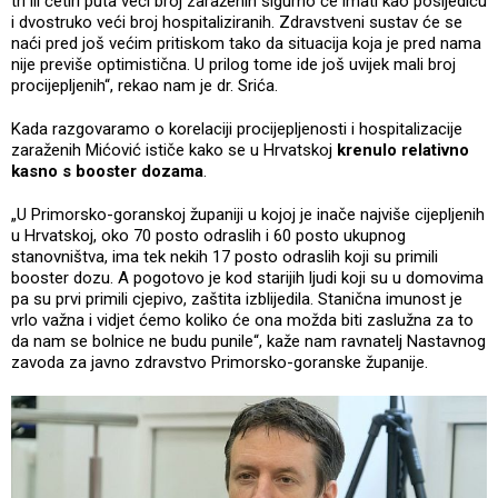
tri ili četiri puta veći broj zaraženih sigurno će imati kao posljedicu
i dvostruko veći broj hospitaliziranih. Zdravstveni sustav će se
naći pred još većim pritiskom tako da situacija koja je pred nama
nije previše optimistična. U prilog tome ide još uvijek mali broj
procijepljenih“, rekao nam je dr. Srića.
Kada razgovaramo o korelaciji procijepljenosti i hospitalizacije
zaraženih Mićović ističe kako se u Hrvatskoj
krenulo relativno
kasno s booster dozama
.
„U Primorsko-goranskoj županiji u kojoj je inače najviše cijepljenih
u Hrvatskoj, oko 70 posto odraslih i 60 posto ukupnog
stanovništva, ima tek nekih 17 posto odraslih koji su primili
booster dozu. A pogotovo je kod starijih ljudi koji su u domovima
pa su prvi primili cjepivo, zaštita izblijedila. Stanična imunost je
vrlo važna i vidjet ćemo koliko će ona možda biti zaslužna za to
da nam se bolnice ne budu punile“, kaže nam ravnatelj Nastavnog
zavoda za javno zdravstvo Primorsko-goranske županije.