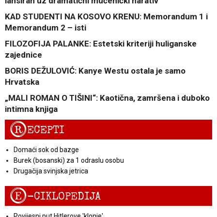
lansiran uz dramatični mučenički narativ
KAD STUDENTI NA KOSOVO KRENU: Memorandum 1 i
Memorandum 2 – isti
FILOZOFIJA PALANKE: Estetski kriteriji huliganske
zajednice
BORIS DEŽULOVIĆ: Kanye Westu ostala je samo
Hrvatska
„MALI ROMAN O TIŠINI“: Kaotična, zamršena i duboko
intimna knjiga
R
ECEPTI
Domaći sok od bazge
Burek (bosanski) za 1 odraslu osobu
Drugačija svinjska jetrica
E
-CIKLOPEDIJA
Povijesni put Hitlerove 'klonje'