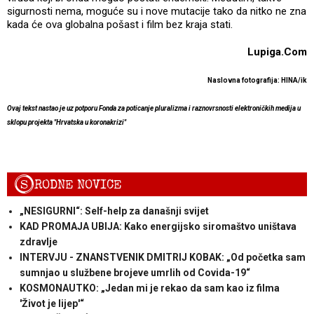
sigurnosti nema, moguće su i nove mutacije tako da nitko ne zna
kada će ova globalna pošast i film bez kraja stati.
Lupiga.Com
Naslovna fotografija: HINA/ik
Ovaj tekst nastao je uz potporu Fonda za poticanje pluralizma i raznovrsnosti elektroničkih medija u
sklopu projekta "Hrvatska u koronakrizi"
S
RODNE NOVICE
„NESIGURNI“: Self-help za današnji svijet
KAD PROMAJA UBIJA: Kako energijsko siromaštvo uništava
zdravlje
INTERVJU - ZNANSTVENIK DMITRIJ KOBAK: „Od početka sam
sumnjao u službene brojeve umrlih od Covida-19“
KOSMONAUTKO: „Jedan mi je rekao da sam kao iz filma
'Život je lijep'“