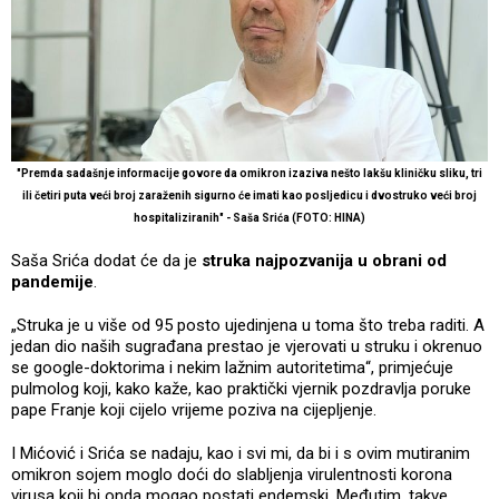
"Premda sadašnje informacije govore da omikron izaziva nešto lakšu kliničku sliku, tri
ili četiri puta veći broj zaraženih sigurno će imati kao posljedicu i dvostruko veći broj
hospitaliziranih" - Saša Srića (FOTO: HINA)
Saša Srića dodat će da je
struka najpozvanija u obrani od
pandemije
.
„Struka je u više od 95 posto ujedinjena u toma što treba raditi. A
jedan dio naših sugrađana prestao je vjerovati u struku i okrenuo
se google-doktorima i nekim lažnim autoritetima“, primjećuje
pulmolog koji, kako kaže, kao praktički vjernik pozdravlja poruke
pape Franje koji cijelo vrijeme poziva na cijepljenje.
I Mićović i Srića se nadaju, kao i svi mi, da bi i s ovim mutiranim
omikron sojem moglo doći do slabljenja virulentnosti korona
virusa koji bi onda mogao postati endemski. Međutim, takve