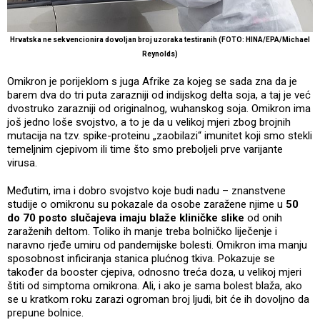
Hrvatska ne sekvencionira dovoljan broj uzoraka testiranih (FOTO: HINA/EPA/Michael
Reynolds)
Omikron je porijeklom s juga Afrike za kojeg se sada zna da je
barem dva do tri puta zarazniji od indijskog delta soja, a taj je već
dvostruko zarazniji od originalnog, wuhanskog soja. Omikron ima
još jedno loše svojstvo, a to je da u velikoj mjeri zbog brojnih
mutacija na tzv. spike-proteinu „zaobilazi“ imunitet koji smo stekli
temeljnim cjepivom ili time što smo preboljeli prve varijante
virusa.
Međutim, ima i dobro svojstvo koje budi nadu – znanstvene
studije o omikronu su pokazale da osobe zaražene njime u
50
do 70 posto slučajeva imaju blaže kliničke slike
od onih
zaraženih deltom. Toliko ih manje treba bolničko liječenje i
naravno rjeđe umiru od pandemijske bolesti. Omikron ima manju
sposobnost inficiranja stanica plućnog tkiva. Pokazuje se
također da booster cjepiva, odnosno treća doza, u velikoj mjeri
štiti od simptoma omikrona. Ali, i ako je sama bolest blaža, ako
se u kratkom roku zarazi ogroman broj ljudi, bit će ih dovoljno da
prepune bolnice.