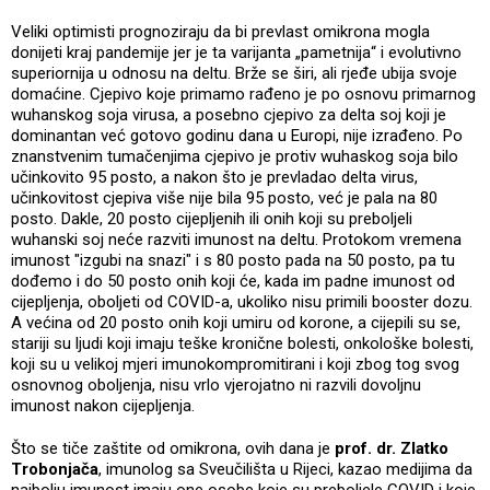
Veliki optimisti prognoziraju da bi prevlast omikrona mogla
donijeti kraj pandemije jer je ta varijanta „pametnija“ i evolutivno
superiornija u odnosu na deltu. Brže se širi, ali rjeđe ubija svoje
domaćine. Cjepivo koje primamo rađeno je po osnovu primarnog
wuhanskog soja virusa, a posebno cjepivo za delta soj koji je
dominantan već gotovo godinu dana u Europi, nije izrađeno. Po
znanstvenim tumačenjima cjepivo je protiv wuhaskog soja bilo
učinkovito 95 posto, a nakon što je prevladao delta virus,
učinkovitost cjepiva više nije bila 95 posto, već je pala na 80
posto. Dakle, 20 posto cijepljenih ili onih koji su preboljeli
wuhanski soj neće razviti imunost na deltu. Protokom vremena
imunost "izgubi na snazi" i s 80 posto pada na 50 posto, pa tu
dođemo i do 50 posto onih koji će, kada im padne imunost od
cijepljenja, oboljeti od COVID-a, ukoliko nisu primili booster dozu.
A većina od 20 posto onih koji umiru od korone, a cijepili su se,
stariji su ljudi koji imaju teške kronične bolesti, onkološke bolesti,
koji su u velikoj mjeri imunokompromitirani i koji zbog tog svog
osnovnog oboljenja, nisu vrlo vjerojatno ni razvili dovoljnu
imunost nakon cijepljenja.
Što se tiče zaštite od omikrona, ovih dana je
prof. dr. Zlatko
Trobonjača
, imunolog sa Sveučilišta u Rijeci, kazao medijima da
najbolju imunost imaju one osobe koje su preboljele COVID i koje