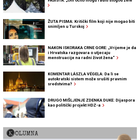
FAŠISTA: „Oni očito mogu raditi štogod žele“
ŽUTA PISMA: Kritički film koji nije mogao biti
snimljen u Turskoj
NAKON ISKORAKA CRNE GORE: „Vrijeme je da
i Hrvatska razgovara o utjecaju
menstruacije na radni život žena“
KOMENTAR LÁSZLA VÉGELA: Da li se
autokratski sistem može srušiti pravnim
sredstvima?
DRUGO MIŠLJENJE ZDENKA DUKE: Dijaspora
kao politički projekt HDZ-a
KOLUMNA