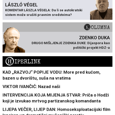
LÁSZLÓ VÉGEL
KOMENTAR LÁSZLA VÉGELA: Da li se autokratski
sistem može srušiti pravnim sredstvima?
KOLUMNA
ZDENKO DUKA
DRUGO MIŠLJENJE ZDENKA DUKE: Dijaspora kao
politički projekt HDZ-a
H
IPERLINK
KAD „RAZVOJ“ POPIJE VODU: More pred kućom,
bazen u dvorištu, suša na vratima
VIKTOR IVANČIĆ: Nazad naši
INTERVENCIJA KOJA MIJENJA STVAR: Priča o Hodži
koji je izvukao mrtvog partizanskog komandanta
LIJEPA VEČER, LIJEP DAN: Homoseksploatacijski film