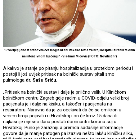
"Procijepljenost stanovništva mogla bi biti itekako bitna za broj hospitaliziranih te onih
na intenzivnom liječenju" - Vladimir Mićović (FOTO: Novilist.hr)
A kakvo je stanje po pitanju hospitalizacija u proteklom periodu i
postoji li još uvijek pritisak na bolnički sustav pitali smo
pulmologa
dr. Sašu Sriću
.
„Pritisak na bolnički sustav i dalje je prilično velik. U Kliničkom
bolničkom centru Zagreb gdje radim u COVID-odjelu veliki broj
pacijenata je i dalje na kisiku, a također i pacijenata na
respiratoru. Naravno da je za očekivati da će se omikron u
većem broju pojaviti i u Hrvatskoj i on će kroz 15 dana ili
najkasnije mjesec dana postati dominantni korona soj u
Hrvatskoj. Puno je zarazniji, a premda sadašnje informacije
govore da je manje patogen pa izaziva nešto lakšu kliničku sliku,