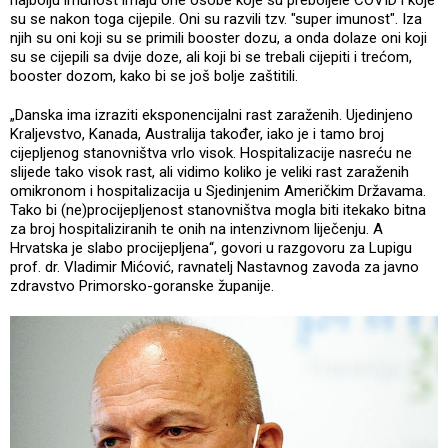
su se nakon toga cijepile. Oni su razvili tzv. "super imunost". Iza
njih su oni koji su se primili booster dozu, a onda dolaze oni koji
su se cijepili sa dvije doze, ali koji bi se trebali cijepiti i trećom,
booster dozom, kako bi se još bolje zaštitili.
„Danska ima izraziti eksponencijalni rast zaraženih. Ujedinjeno
Kraljevstvo, Kanada, Australija također, iako je i tamo broj
cijepljenog stanovništva vrlo visok. Hospitalizacije nasreću ne
slijede tako visok rast, ali vidimo koliko je veliki rast zaraženih
omikronom i hospitalizacija u Sjedinjenim Američkim Državama.
Tako bi (ne)procijepljenost stanovništva mogla biti itekako bitna
za broj hospitaliziranih te onih na intenzivnom liječenju. A
Hrvatska je slabo procijepljena“, govori u razgovoru za Lupigu
prof. dr. Vladimir Mićović, ravnatelj Nastavnog zavoda za javno
zdravstvo Primorsko-goranske županije.