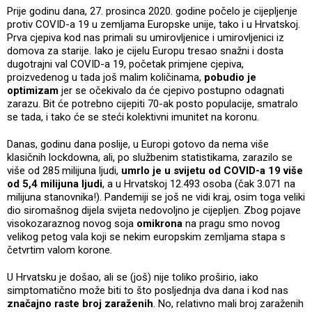
Prije godinu dana, 27. prosinca 2020. godine počelo je cijepljenje
protiv COVID-a 19 u zemljama Europske unije, tako i u Hrvatskoj.
Prva cjepiva kod nas primali su umirovljenice i umirovljenici iz
domova za starije. Iako je cijelu Europu tresao snažni i dosta
dugotrajni val COVID-a 19, početak primjene cjepiva,
proizvedenog u tada još malim količinama,
pobudio je
optimizam
jer se očekivalo da će cjepivo postupno odagnati
zarazu. Bit će potrebno cijepiti 70-ak posto populacije, smatralo
se tada, i tako će se steći kolektivni imunitet na koronu.
Danas, godinu dana poslije, u Europi gotovo da nema više
klasičnih lockdowna, ali, po službenim statistikama, zarazilo se
više od 285 milijuna ljudi,
umrlo je u svijetu od COVID-a 19 više
od 5,4 milijuna ljudi
, a u Hrvatskoj 12.493 osoba (čak 3.071 na
milijuna stanovnika!). Pandemiji se još ne vidi kraj, osim toga veliki
dio siromašnog dijela svijeta nedovoljno je cijepljen. Zbog pojave
visokozaraznog novog soja
omikrona
na pragu smo novog
velikog petog vala koji se nekim europskim zemljama stapa s
četvrtim valom korone.
U Hrvatsku je došao, ali se (još) nije toliko proširio, iako
simptomatično može biti to što posljednja dva dana i kod nas
značajno raste broj zaraženih
. No, relativno mali broj zaraženih