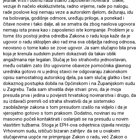
jednak vrsti i obimu rada stalno zaposlenih novinara . Dakle,
vezuje ih načelo ekskluziviteta, radno vrijeme, rade po nalogu,
rade poslove koji nemaju veze a autorskim djelom, dežuraju, idu
na bolovanja, godišnje odmore, uređuju priloge, a ponekad i
čitave novine i tako dalje, ali se smatra da zbog naslova ugovora
nemaju ista prava kao i zaposlenici iste kompanije. Problem je u
tome što postoji jedna odredba Zakona o radu koja kaže da je
ugovor o radu sklopljen ako rad ima sva obilježja radnog odnosa,
neovisno o tome kako se zove ugovor. Ja sam slučajno bila prva
koja je krenula sudskim putem dokazivati da takav oblik
angažmana nije legalan. Slučaj je bio strahovito jednostavan,
među ostalim zato što ugovorne obaveze pomoćnika glavnog
urednika gotovo ni u jednoj stavci ne odgovaraju zakonskom
opisu samostalnog autorskog djela, pa sam slučaj glatko i bez
dokaznog postupka dobila na Općinskom i na Županijskom sudu
u Zagrebu. Tada sam shvatila dvije stvari: prvo, da je moja
presuda prva i jedina u povijesti hrvatskog novinarstva i drugo, da
su izdavači premrli od straha shvativši da je sistemsko
zaobilaženje zakona s tom presudom izašlo na vidjelo i da je
vjerojatno gotovo s tom praksom. Dodatno, novinari su me
masovno počeli kontaktirati i oslanjati se na presudu u novim
vlastitim tužbama. Stoga je EPH-ova odvjetnica izjavila reviziju
Vrhovnom sudu, ističući bizaran zahtjev: da se u ovakvim
slučajevima uopće ne primjenjuje Zakon o radu, već Zakon o