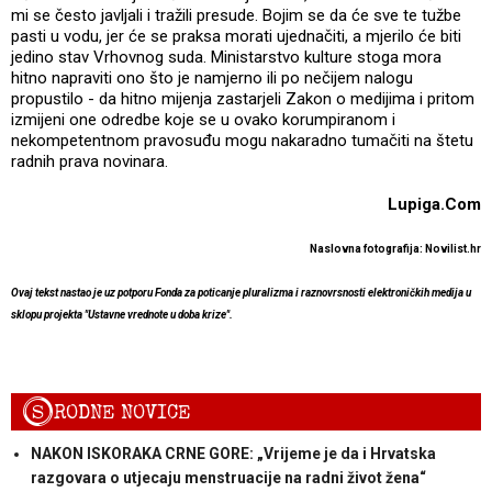
mi se često javljali i tražili presude. Bojim se da će sve te tužbe
pasti u vodu, jer će se praksa morati ujednačiti, a mjerilo će biti
jedino stav Vrhovnog suda. Ministarstvo kulture stoga mora
hitno napraviti ono što je namjerno ili po nečijem nalogu
propustilo - da hitno mijenja zastarjeli Zakon o medijima i pritom
izmijeni one odredbe koje se u ovako korumpiranom i
nekompetentnom pravosuđu mogu nakaradno tumačiti na štetu
radnih prava novinara.
Lupiga.Com
Naslovna fotografija: Novilist.hr
Ovaj tekst nastao je uz potporu Fonda za poticanje pluralizma i raznovrsnosti elektroničkih medija u
sklopu projekta "Ustavne vrednote u doba krize".
S
RODNE NOVICE
NAKON ISKORAKA CRNE GORE: „Vrijeme je da i Hrvatska
razgovara o utjecaju menstruacije na radni život žena“