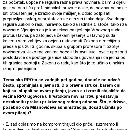
za početak, uopće ne regulira radna prava novinara, osim u dijelu
gdje se ona tiču profesionalnih prava – dakle, da novinar ne smije
biti otpušten jer je izrazio svoje mišljenje, odbio potpisati
prepravljeni prilog, suprotstavio se cenzuri i tako dalje. Sve drugo
regulira Zakon o radu, naravno, kako za radnike Čistoće, tako i za
novinare. Vjerujem da je konzekvenca rješenja Vrhovnog suda i
protuustavna, pa zato jedva čekam rješenje Ustavnog suda
kojemu sam zahtjev za ocjenu ustavnosti Zakona o medijima
predala još 2013. godine, skupa s grupom profesora filozofije i
novinarstva. Jako me zanima hoće li Ustavni sud i ovdje upozoriti
poslodavce da postoje granice slobode ugovaranja i da jedna od
tih granica postoji u Zakonu o radu, kao što je to učinio u nekim
ranijim rješenjima...
Tema oko RPO-a se zadnjih pet godina, doduše ne odveć
često, spominjala u javnosti. Dio pravne struke, barem oni
koji su istupali po ovom pitanju, javno su izrazili stajalište da
većina RPO ugovora u hrvatskom novinarstvu predstavlja
nezakonitu praksu prikrivenog radnog odnosa. Što je država,
posebno ova Milanovićeva administracija, dosad učinila po
ovom pitanju?
- E, sad dolazimo na kompromitirajući dio priče. Izuzmemo li
korporativne odvjetnike i sada suce Vrhovnog suda, nikada nisam