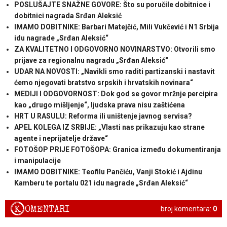
POSLUŠAJTE SNAŽNE GOVORE: Što su poručile dobitnice i
dobitnici nagrada Srđan Aleksić
IMAMO DOBITNIKE: Barbari Matejčić, Mili Vukčević i N1 Srbija
idu nagrade „Srđan Aleksić“
ZA KVALITETNO I ODGOVORNO NOVINARSTVO: Otvorili smo
prijave za regionalnu nagradu „Srđan Aleksić“
UDAR NA NOVOSTI: „Navikli smo raditi partizanski i nastavit
ćemo njegovati bratstvo srpskih i hrvatskih novinara“
MEDIJI I ODGOVORNOST: Dok god se govor mržnje percipira
kao „drugo mišljenje“, ljudska prava nisu zaštićena
HRT U RASULU: Reforma ili uništenje javnog servisa?
APEL KOLEGA IZ SRBIJE: „Vlasti nas prikazuju kao strane
agente i neprijatelje države“
FOTOŠOP PRIJE FOTOŠOPA: Granica između dokumentiranja
i manipulacije
IMAMO DOBITNIKE: Teofilu Pančiću, Vanji Stokić i Ajdinu
Kamberu te portalu 021 idu nagrade „Srđan Aleksić“
K
OMENTARI
broj komentara:
0