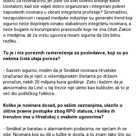
dobro za novinarstvo, jer pate od svih bolesti srednje klase.
Uostalom, kad ste vidjeli dobro organizirani i integrirani pokret
zaposlenih novinara u obrani integriteta profesije? Siromaštvo,
nezaposlenost i raspad medijske industrije su generalni trend koji
sigurno neće doprinijeti ionako slabašnom integritetu novinara, a
neće bogami ni korumpirano pravosuđe koje ne zna čitati Zakon
o medijima, ali za vrstu ugovora nisam sigurna da čini bitnu
razliku...
Tu je i niz poreznih rasterećenja za poslodavce, koji su po
nekima čista utaja poreza?
- Sasvim sigurno, mislim da je Sindikat novinara Hrvatske
izračunao da je riječ o višemilijunskim štetama po državni
proračun, nekih 20 milijuna kuna godišnje. Zato i kažem da je
abnormalno da Linić u taj trezor nije uletio kao buldožer, ali to je
već dio političkog folklora...
Koliko je novinara dosad, po vašim saznanjima, ulazilo u
slične pravne postupke zbog RPO statusa, i koliko ih
trenutno ima u Hrvatskoj s ovakvim ugovorima?
- Sindikat je baratao s alarmantnim podacima, ne sjećam ih se
više. Novinara koji su išli u tužbe je dosta, a to znam tako što su