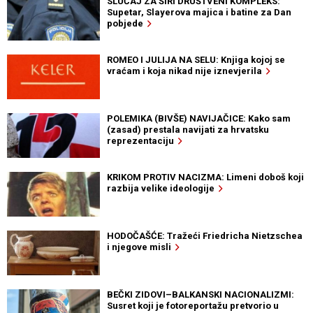
SLUČAJ ZA ŠIRI DRUŠTVENI KOMPLEKS:
Supetar, Slayerova majica i batine za Dan
pobjede
ROMEO I JULIJA NA SELU: Knjiga kojoj se
vraćam i koja nikad nije iznevjerila
POLEMIKA (BIVŠE) NAVIJAČICE: Kako sam
(zasad) prestala navijati za hrvatsku
reprezentaciju
KRIKOM PROTIV NACIZMA: Limeni doboš koji
razbija velike ideologije
HODOČAŠĆE: Tražeći Friedricha Nietzschea
i njegove misli
BEČKI ZIDOVI–BALKANSKI NACIONALIZMI:
Susret koji je fotoreportažu pretvorio u