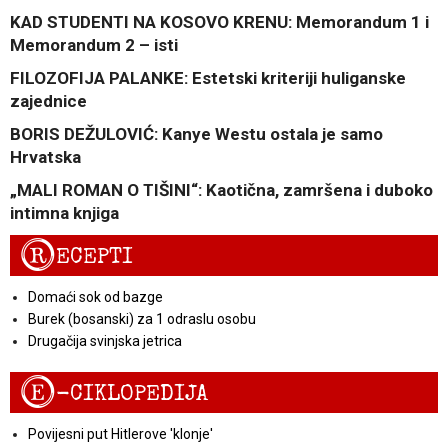
KAD STUDENTI NA KOSOVO KRENU: Memorandum 1 i
Memorandum 2 – isti
FILOZOFIJA PALANKE: Estetski kriteriji huliganske
zajednice
BORIS DEŽULOVIĆ: Kanye Westu ostala je samo
Hrvatska
„MALI ROMAN O TIŠINI“: Kaotična, zamršena i duboko
intimna knjiga
R
ECEPTI
Domaći sok od bazge
Burek (bosanski) za 1 odraslu osobu
Drugačija svinjska jetrica
E
-CIKLOPEDIJA
Povijesni put Hitlerove 'klonje'