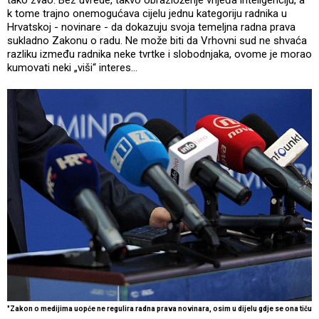
tako zvao. Bez uvrede, takvo obrazloženje vrijeđa inteligenciju, a
k tome trajno onemogućava cijelu jednu kategoriju radnika u
Hrvatskoj - novinare - da dokazuju svoja temeljna radna prava
sukladno Zakonu o radu. Ne može biti da Vrhovni sud ne shvaća
razliku između radnika neke tvrtke i slobodnjaka, ovome je morao
kumovati neki „viši“ interes...
"Zakon o medijima uopće ne regulira radna prava novinara, osim u dijelu gdje se ona tiču