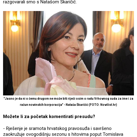
razgovarali smo s Natašom Škaričić.
"Jasno je da ni o čemu drugom ne može biti riječi osim o radu Vrhovnog suda za ime i za
račun novinskih korporacija" - Nataša Škaričić (FOTO: Novilist.hr)
Možete li za početak komentirati presudu?
- Rješenje je sramota hrvatskog pravosuđa i savršeno
zaokružuje ovogodišnju sezonu s hitovima poput Tomislava