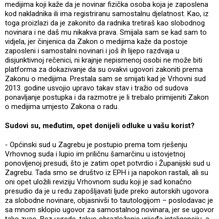
medijima koji kaže da je novinar fizička osoba koja je zaposlena
kod nakladnika ili ima registriranu samostalnu djelatnost. Kao, iz
toga proizlazi da je zakonito da radnika tretiraš kao slobodnog
novinara i ne daš mu nikakva prava. Smijala sam se kad sam to
vidjela, jer činjenica da Zakon o medijima kaže da postoje
zaposleni i samostalni novinari i još ih lijepo razdvaja u
disjunktivnoj rečenici, ni krajnje nepismenoj osobi ne može biti
platforma za dokazivanje da su ovakvi ugovori zakoniti prema
Zakonu o medijima. Prestala sam se smijati kad je Vrhovni sud
2013. godine usvojio upravo takav stav i tražio od sudova
ponavljanje postupka i da razmotre je li trebalo primijeniti Zakon
o medijima umjesto Zakona o radu.
Sudovi su, međutim, opet donijeli odluke u vašu korist?
- Općinski sud u Zagrebu je postupio prema tom rješenju
Vrhovnog suda i lupio im priličnu šamarčinu u istovjetnoj
ponovljenoj presudi, što je zatim opet potvrdio i Županijski sud u
Zagrebu. Tada smo se društvo iz EPH i ja napokon rastali, ali su
oni opet uložili reviziju Vrhovnom sudu koji je sad konačno
presudio da je u redu zapošljavati ljude preko autorskih ugovora
za slobodne novinare, objasnivši to tautologijom – poslodavac je
sa mnom sklopio ugovor za samostalnog novinara, jer se ugovor