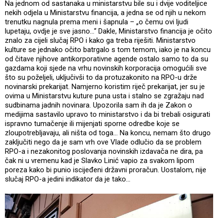
Na jednom od sastanaka u ministarstvu bile su i dvije voditeljice
nekih odjela u Ministarstvu financija, a jedna se od njih u nekom
trenutku nagnula prema meni i šapnula – „o čemu ovi ljudi
lupetaju, ovdje je sve jasno...“ Dakle, Ministarstvo financija je očito
znalo za cijeli slučaj RPO i kako ga treba riješiti. Ministarstvo
kulture se jednako očito batrgalo s tom temom, iako je na koncu
od čitave njihove antikorporativne agende ostalo samo to da su
gazdama koji sjede na vrhu novinskih korporacija omogućili sve
što su poželjeli, uključivši to da protuzakonito na RPO-u drže
novinarski prekarijat. Namjerno koristim riječ prekarijat, jer su je
ovima u Ministarstvu kuture puna usta i stalno se zgražaju nad
sudbinama jadnih novinara. Upozorila sam ih da je Zakon o
medijima sastavilo upravo to ministarstvo i da bi trebali osigurati
ispravno tumačenje ili mijenjati sporne odredbe koje se
zloupotrebljavaju, ali ništa od toga... Na koncu, nemam što drugo
zaključiti nego da je sam vrh ove Vlade odlučio da se problem
RPO-a i nezakonitog poslovanja novinskih izdavača ne dira, pa
čak ni u vremenu kad je Slavko Linić vapio za svakom lipom
poreza kako bi punio iscijeđeni državni proračun. Uostalom, nije
slučaj RPO-a jedini indikator da je tako...