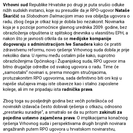
Vrhovni sud
Republike Hrvatske po drugi je puta srušio odluke
nižih sudskih instanci, koje su presudile da je RPO-ugovor
Nataše
Škaričić
sa
Slobodnom Dalmacijom
imao sva obilježja ugovora o
radu, zbog čega je otkaz koji je dobila bio nezakonit. Novinarka
koja je s pozicije pomoćnice glavnog urednika 2009. godine, bez
obrazloženja otpuštena iz splitskog dnevnika u vlasništvu EPH, a
nakon što je javnosti otkrila da se
medijske kompanije
dogovaraju s administracijom Ive Sanadera
kako će pratiti
zdravstvenu reformu, novo rješenje Vrhovnog suda dobila je prije
nekoliko dana. U njemu među ostalim piše kako, suprotno
obrazloženjima Općinskog i Županijskog suda, RPO ugovor ima
bitno drugačije odredbe od svakog ugovora o radu. Time će
„samostalni“ novinari s, prema mnogim stručnjacima,
protuzakonitim RPO ugovorima, sada definitivno biti oni koji u
najviše slučajeva imaju iste obaveze kao i stalno zaposlene
kolege, ali im ne pripadaju ista
radnička prava
.
Zbog toga su posljednjih godina bez većih poteškoća od
novinskih izdavača često dobivali rješenja o otkazu, odnosno
„prestanku suradnje“, a smatralo se da su pritom
zakinuti za
pojedina ustavno zajamčena prava
. O implikacijama konačnog
rješenja Vrhovnog suda i perspektivama drugih brojnih novinara
angažiranih putem RPO ugovora u hrvatskom novinarstvu,