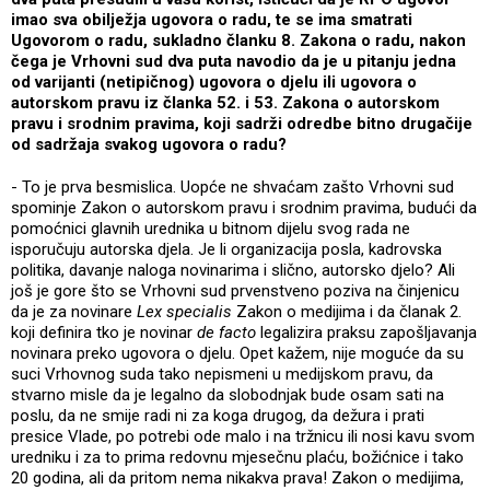
imao sva obilježja ugovora o radu, te se ima smatrati
Ugovorom o radu, sukladno članku 8. Zakona o radu, nakon
čega je Vrhovni sud dva puta navodio da je u pitanju jedna
od varijanti (netipičnog) ugovora o djelu ili ugovora o
autorskom pravu iz članka 52. i 53. Zakona o autorskom
pravu i srodnim pravima, koji sadrži odredbe bitno drugačije
od sadržaja svakog ugovora o radu?
- To je prva besmislica. Uopće ne shvaćam zašto Vrhovni sud
spominje Zakon o autorskom pravu i srodnim pravima, budući da
pomoćnici glavnih urednika u bitnom dijelu svog rada ne
isporučuju autorska djela. Je li organizacija posla, kadrovska
politika, davanje naloga novinarima i slično, autorsko djelo? Ali
još je gore što se Vrhovni sud prvenstveno poziva na činjenicu
da je za novinare
Lex specialis
Zakon o medijima i da članak 2.
koji definira tko je novinar
de facto
legalizira praksu zapošljavanja
novinara preko ugovora o djelu. Opet kažem, nije moguće da su
suci Vrhovnog suda tako nepismeni u medijskom pravu, da
stvarno misle da je legalno da slobodnjak bude osam sati na
poslu, da ne smije radi ni za koga drugog, da dežura i prati
presice Vlade, po potrebi ode malo i na tržnicu ili nosi kavu svom
uredniku i za to prima redovnu mjesečnu plaću, božićnice i tako
20 godina, ali da pritom nema nikakva prava! Zakon o medijima,