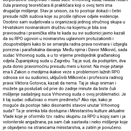
čula pravnog teoretičara ili praktičara koji o ovoj temi ima
drugačije mišljenje. Stav je unison, za to postoje dokazi i četiri
presude nižih sudova koje su prošle njihove odjele evidencije.
Osobno sam sudjelovala u organizaciji jednog stručnog skupa u
Hrvatskom novinarskom društvu na kojemu je bila sva
pravosudna i pravnička elita te kada su svi sudionici javno kazali
da su RPO ugovori u novinarstvu uglavnom protuzakoniti i
zloupotrebljeni kako bi se smanjila radna prava novinara i izbjegla
porezna i parafiskalna davanja. Među njima i Davor Milković, sada
sudac Vrhovnog suda, a u to vrijeme predsjednik građanskog
odjela Županijskog suda u Zagrebu. Taj je sud, da podsjetim, dva
puta donio pravomoćnu presudu meni u korist. Na moje pitanje
ima li Zakon o medijima ikakve veze s problemom lažnih RPO
odnosa svi su sudionici, uključivši Milkovića i profesora radnog
prava Viktora Gotovca, kazali da nema. Taj je skup sniman i
možete ga poslušati od prve do zadnje minute da biste čuli
mišljenje sadašnjeg suca Vrhovnog suda o ovoj problematici. Je
li taj sudac odlučivao o mom predmetu? Ako nije, kako je
moguće da postoje tako disonantni stavovi unutar Vrhovnog
suda? Ta je snimka bila dostupna i Ministarstvu kulture aktualne
Vlade koje je oformilo tzv. radnu skupinu za RPO u kojoj sam i ja
volonterski angažirana, pa sam čak sastavila i neko mišljenje koje
je objavljeno na stranicama ministarstva, a zatim je povučeno.