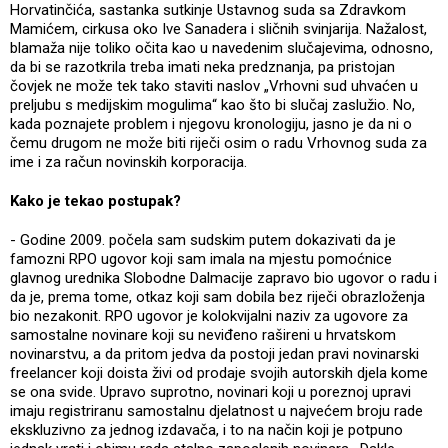
Horvatinčića, sastanka sutkinje Ustavnog suda sa Zdravkom
Mamićem, cirkusa oko Ive Sanadera i sličnih svinjarija. Nažalost,
blamaža nije toliko očita kao u navedenim slučajevima, odnosno,
da bi se razotkrila treba imati neka predznanja, pa pristojan
čovjek ne može tek tako staviti naslov „Vrhovni sud uhvaćen u
preljubu s medijskim mogulima“ kao što bi slučaj zaslužio. No,
kada poznajete problem i njegovu kronologiju, jasno je da ni o
čemu drugom ne može biti riječi osim o radu Vrhovnog suda za
ime i za račun novinskih korporacija.
Kako je tekao postupak?
- Godine 2009. počela sam sudskim putem dokazivati da je
famozni RPO ugovor koji sam imala na mjestu pomoćnice
glavnog urednika Slobodne Dalmacije zapravo bio ugovor o radu i
da je, prema tome, otkaz koji sam dobila bez riječi obrazloženja
bio nezakonit. RPO ugovor je kolokvijalni naziv za ugovore za
samostalne novinare koji su neviđeno rašireni u hrvatskom
novinarstvu, a da pritom jedva da postoji jedan pravi novinarski
freelancer koji doista živi od prodaje svojih autorskih djela kome
se ona svide. Upravo suprotno, novinari koji u poreznoj upravi
imaju registriranu samostalnu djelatnost u najvećem broju rade
ekskluzivno za jednog izdavača, i to na način koji je potpuno