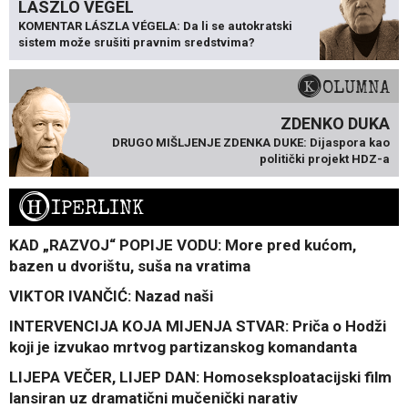
LÁSZLÓ VÉGEL
KOMENTAR LÁSZLA VÉGELA: Da li se autokratski
sistem može srušiti pravnim sredstvima?
KOLUMNA
ZDENKO DUKA
DRUGO MIŠLJENJE ZDENKA DUKE: Dijaspora kao
politički projekt HDZ-a
H
IPERLINK
KAD „RAZVOJ“ POPIJE VODU: More pred kućom,
bazen u dvorištu, suša na vratima
VIKTOR IVANČIĆ: Nazad naši
INTERVENCIJA KOJA MIJENJA STVAR: Priča o Hodži
koji je izvukao mrtvog partizanskog komandanta
LIJEPA VEČER, LIJEP DAN: Homoseksploatacijski film
lansiran uz dramatični mučenički narativ