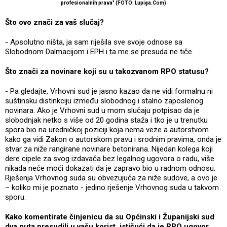
profesionalnih prava" (FOTO: Lupiga.Com)
Što ovo znači za vaš slučaj?
- Apsolutno ništa, ja sam riješila sve svoje odnose sa
Slobodnom Dalmacijom i EPH i ta me se presuda ne tiče.
Što znači za novinare koji su u takozvanom RPO statusu?
- Pa gledajte, Vrhovni sud je jasno kazao da ne vidi formalnu ni
suštinsku distinkciju između slobodnog i stalno zaposlenog
novinara. Ako je Vrhovni sud u mom slučaju potpisao da je
slobodnjak netko s više od 20 godina staža i tko je u trenutku
spora bio na uredničkoj poziciji koja nema veze a autorstvom
kako ga vidi Zakon o autorskom pravu i srodnim pravima, onda je
stvar za niže rangirane novinare betonirana. Nijedan kolega koji
dere cipele za svog izdavača bez legalnog ugovora o radu, više
nikada neće moći dokazati da je zapravo bio u radnom odnosu.
Rješenja Vrhovnog suda su obvezujuća za niže sudove, a ovo je
– koliko mi je poznato - jedino rješenje Vrhovnog suda u takvom
sporu.
Kako komentirate činjenicu da su Općinski i Županijski sud
dva puta presudili u vašu korist, ističući da je RPO ugovor