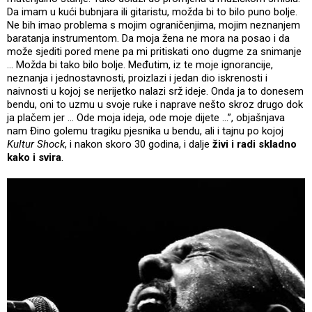
Da imam u kući bubnjara ili gitaristu, možda bi to bilo puno bolje.
Ne bih imao problema s mojim ograničenjima, mojim neznanjem
baratanja instrumentom. Da moja žena ne mora na posao i da
može sjediti pored mene pa mi pritiskati ono dugme za snimanje
... Možda bi tako bilo bolje. Međutim, iz te moje ignorancije,
neznanja i jednostavnosti, proizlazi i jedan dio iskrenosti i
naivnosti u kojoj se nerijetko nalazi srž ideje. Onda ja to donesem
bendu, oni to uzmu u svoje ruke i naprave nešto skroz drugo dok
ja plačem jer ... Ode moja ideja, ode moje dijete ...”, objašnjava
nam Đino golemu tragiku pjesnika u bendu, ali i tajnu po kojoj
Kultur Shock
, i nakon skoro 30 godina, i dalje
živi i radi skladno
kako i svira
.