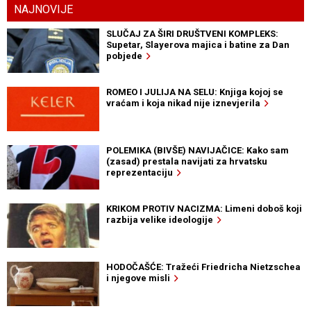
NAJNOVIJE
SLUČAJ ZA ŠIRI DRUŠTVENI KOMPLEKS:
Supetar, Slayerova majica i batine za Dan
pobjede
ROMEO I JULIJA NA SELU: Knjiga kojoj se
vraćam i koja nikad nije iznevjerila
POLEMIKA (BIVŠE) NAVIJAČICE: Kako sam
(zasad) prestala navijati za hrvatsku
reprezentaciju
KRIKOM PROTIV NACIZMA: Limeni doboš koji
razbija velike ideologije
HODOČAŠĆE: Tražeći Friedricha Nietzschea
i njegove misli