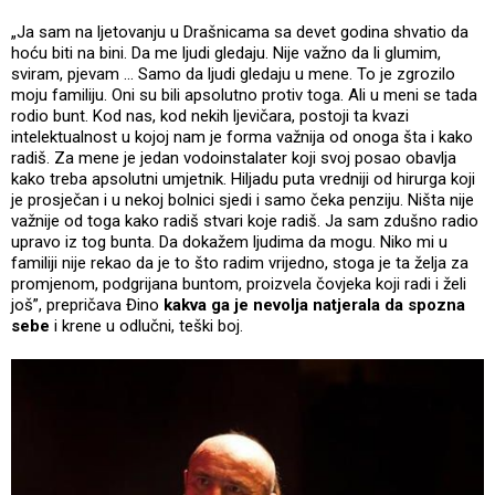
„Ja sam na ljetovanju u Drašnicama sa devet godina shvatio da
hoću biti na bini. Da me ljudi gledaju. Nije važno da li glumim,
sviram, pjevam ... Samo da ljudi gledaju u mene. To je zgrozilo
moju familiju. Oni su bili apsolutno protiv toga. Ali u meni se tada
rodio bunt. Kod nas, kod nekih ljevičara, postoji ta kvazi
intelektualnost u kojoj nam je forma važnija od onoga šta i kako
radiš. Za mene je jedan vodoinstalater koji svoj posao obavlja
kako treba apsolutni umjetnik. Hiljadu puta vredniji od hirurga koji
je prosječan i u nekoj bolnici sjedi i samo čeka penziju. Ništa nije
važnije od toga kako radiš stvari koje radiš. Ja sam zdušno radio
upravo iz tog bunta. Da dokažem ljudima da mogu. Niko mi u
familiji nije rekao da je to što radim vrijedno, stoga je ta želja za
promjenom, podgrijana buntom, proizvela čovjeka koji radi i želi
još”, prepričava Đino
kakva ga je nevolja natjerala da spozna
sebe
i krene u odlučni, teški boj.