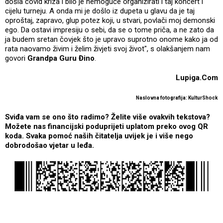
došla covid kriza i bilo je nemoguće organizirati i taj koncert i
cijelu turneju. A onda mi je došlo iz dupeta u glavu da je taj
oproštaj, zapravo, glup potez koji, u stvari, povlači moj demonski
ego. Da ostavi impresiju o sebi, da se o tome priča, a ne zato da
ja budem sretan čovjek što je upravo suprotno onome kako ja od
rata naovamo živim i želim živjeti svoj život", s olakšanjem nam
govori
Grandpa Guru
Đino
.
Lupiga.Com
Naslovna fotografija: KulturShock
Sviđa vam se ono što radimo? Želite više ovakvih tekstova?
Možete nas financijski poduprijeti uplatom preko ovog QR
koda. Svaka pomoć naših čitatelja uvijek je i više nego
dobrodošao vjetar u leđa.