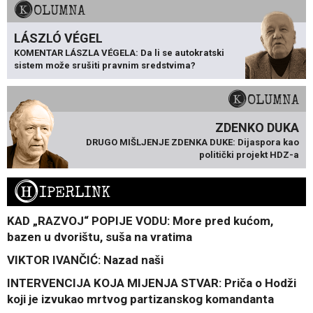
KOLUMNA
LÁSZLÓ VÉGEL
KOMENTAR LÁSZLA VÉGELA: Da li se autokratski
sistem može srušiti pravnim sredstvima?
KOLUMNA
ZDENKO DUKA
DRUGO MIŠLJENJE ZDENKA DUKE: Dijaspora kao
politički projekt HDZ-a
H
IPERLINK
KAD „RAZVOJ“ POPIJE VODU: More pred kućom,
bazen u dvorištu, suša na vratima
VIKTOR IVANČIĆ: Nazad naši
INTERVENCIJA KOJA MIJENJA STVAR: Priča o Hodži
koji je izvukao mrtvog partizanskog komandanta