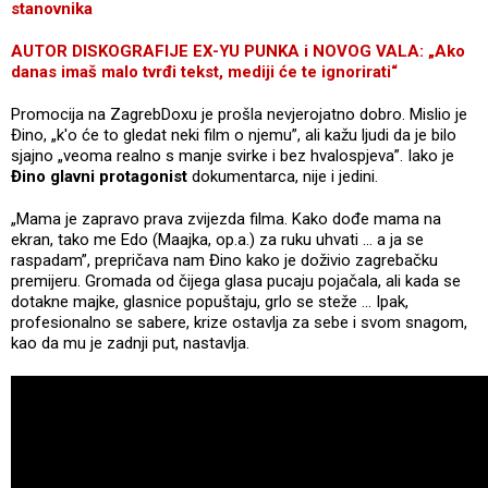
stanovnika
AUTOR DISKOGRAFIJE EX-YU PUNKA i NOVOG VALA: „Ako
danas imaš malo tvrđi tekst, mediji će te ignorirati“
Promocija na ZagrebDoxu je prošla nevjerojatno dobro. Mislio je
Đino, „k'o će to gledat neki film o njemu”, ali kažu ljudi da je bilo
sjajno „veoma realno s manje svirke i bez hvalospjeva”. Iako je
Đino glavni protagonist
dokumentarca, nije i jedini.
„Mama je zapravo prava zvijezda filma. Kako dođe mama na
ekran, tako me Edo (Maajka, op.a.) za ruku uhvati ... a ja se
raspadam”, prepričava nam Đino kako je doživio zagrebačku
premijeru. Gromada od čijega glasa pucaju pojačala, ali kada se
dotakne majke, glasnice popuštaju, grlo se steže ... Ipak,
profesionalno se sabere, krize ostavlja za sebe i svom snagom,
kao da mu je zadnji put, nastavlja.