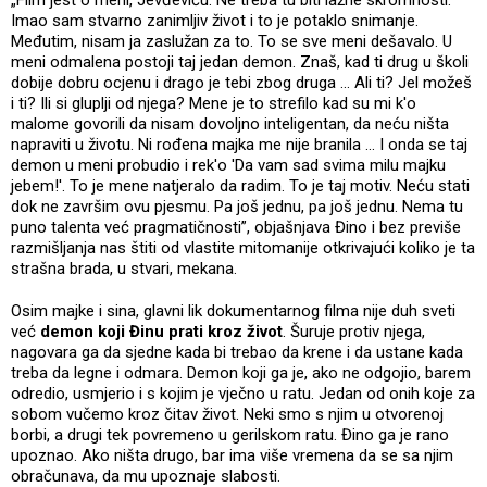
„Film jest o meni, Jevđeviću. Ne treba tu biti lažne skromnosti.
Imao sam stvarno zanimljiv život i to je potaklo snimanje.
Međutim, nisam ja zaslužan za to. To se sve meni dešavalo. U
meni odmalena postoji taj jedan demon. Znaš, kad ti drug u školi
dobije dobru ocjenu i drago je tebi zbog druga ... Ali ti? Jel možeš
i ti? Ili si gluplji od njega? Mene je to strefilo kad su mi k'o
malome govorili da nisam dovoljno inteligentan, da neću ništa
napraviti u životu. Ni rođena majka me nije branila ... I onda se taj
demon u meni probudio i rek'o 'Da vam sad svima milu majku
jebem!'. To je mene natjeralo da radim. To je taj motiv. Neću stati
dok ne završim ovu pjesmu. Pa još jednu, pa još jednu. Nema tu
puno talenta već pragmatičnosti”, objašnjava Đino i bez previše
razmišljanja nas štiti od vlastite mitomanije otkrivajući koliko je ta
strašna brada, u stvari, mekana.
Osim majke i sina, glavni lik dokumentarnog filma nije duh sveti
već
demon koji Đinu prati kroz život
. Šuruje protiv njega,
nagovara ga da sjedne kada bi trebao da krene i da ustane kada
treba da legne i odmara. Demon koji ga je, ako ne odgojio, barem
odredio, usmjerio i s kojim je vječno u ratu. Jedan od onih koje za
sobom vučemo kroz čitav život. Neki smo s njim u otvorenoj
borbi, a drugi tek povremeno u gerilskom ratu. Đino ga je rano
upoznao. Ako ništa drugo, bar ima više vremena da se sa njim
obračunava, da mu upoznaje slabosti.