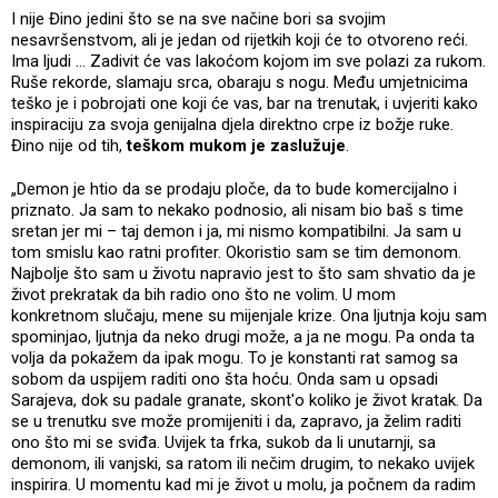
I nije Đino jedini što se na sve načine bori sa svojim
nesavršenstvom, ali je jedan od rijetkih koji će to otvoreno reći.
Ima ljudi ... Zadivit će vas lakoćom kojom im sve polazi za rukom.
Ruše rekorde, slamaju srca, obaraju s nogu. Među umjetnicima
teško je i pobrojati one koji će vas, bar na trenutak, i uvjeriti kako
inspiraciju za svoja genijalna djela direktno crpe iz božje ruke.
Đino nije od tih,
teškom mukom je zaslužuje
.
„Demon je htio da se prodaju ploče, da to bude komercijalno i
priznato. Ja sam to nekako podnosio, ali nisam bio baš s time
sretan jer mi – taj demon i ja, mi nismo kompatibilni. Ja sam u
tom smislu kao ratni profiter. Okoristio sam se tim demonom.
Najbolje što sam u životu napravio jest to što sam shvatio da je
život prekratak da bih radio ono što ne volim. U mom
konkretnom slučaju, mene su mijenjale krize. Ona ljutnja koju sam
spominjao, ljutnja da neko drugi može, a ja ne mogu. Pa onda ta
volja da pokažem da ipak mogu. To je konstanti rat samog sa
sobom da uspijem raditi ono šta hoću. Onda sam u opsadi
Sarajeva, dok su padale granate, skont'o koliko je život kratak. Da
se u trenutku sve može promijeniti i da, zapravo, ja želim raditi
ono što mi se sviđa. Uvijek ta frka, sukob da li unutarnji, sa
demonom, ili vanjski, sa ratom ili nečim drugim, to nekako uvijek
inspirira. U momentu kad mi je život u molu, ja počnem da radim