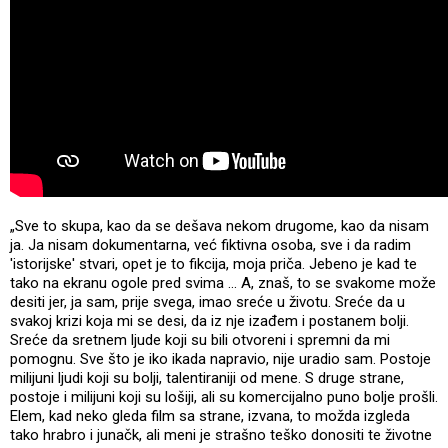
„Sve to skupa, kao da se dešava nekom drugome, kao da nisam
ja. Ja nisam dokumentarna, već fiktivna osoba, sve i da radim
'istorijske' stvari, opet je to fikcija, moja priča. Jebeno je kad te
tako na ekranu ogole pred svima ... A, znaš, to se svakome može
desiti jer, ja sam, prije svega, imao sreće u životu. Sreće da u
svakoj krizi koja mi se desi, da iz nje izađem i postanem bolji.
Sreće da sretnem ljude koji su bili otvoreni i spremni da mi
pomognu. Sve što je iko ikada napravio, nije uradio sam. Postoje
milijuni ljudi koji su bolji, talentiraniji od mene. S druge strane,
postoje i milijuni koji su lošiji, ali su komercijalno puno bolje prošli.
Elem, kad neko gleda film sa strane, izvana, to možda izgleda
tako hrabro i junačk, ali meni je strašno teško donositi te životne