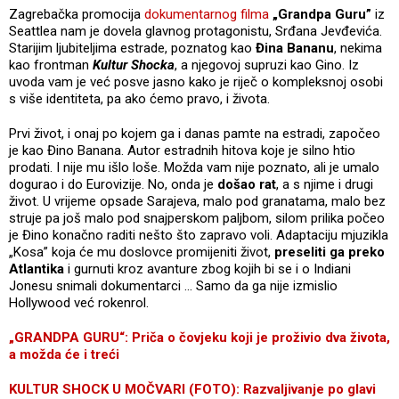
Zagrebačka promocija
dokumentarnog filma
„Grandpa Guru”
iz
Seattlea nam je dovela glavnog protagonistu, Srđana Jevđevića.
Starijim ljubiteljima estrade, poznatog kao
Đina Bananu
, nekima
kao frontman
Kultur Shocka
, a njegovoj supruzi kao Gino. Iz
uvoda vam je već posve jasno kako je riječ o kompleksnoj osobi
s više identiteta, pa ako ćemo pravo, i života.
Prvi život, i onaj po kojem ga i danas pamte na estradi, započeo
je kao Đino Banana. Autor estradnih hitova koje je silno htio
prodati. I nije mu išlo loše. Možda vam nije poznato, ali je umalo
dogurao i do Eurovizije. No, onda je
došao rat
, a s njime i drugi
život. U vrijeme opsade Sarajeva, malo pod granatama, malo bez
struje pa još malo pod snajperskom paljbom, silom prilika počeo
je Đino konačno raditi nešto što zapravo voli. Adaptaciju mjuzikla
„Kosa” koja će mu doslovce promijeniti život,
preseliti ga preko
Atlantika
i gurnuti kroz avanture zbog kojih bi se i o Indiani
Jonesu snimali dokumentarci ... Samo da ga nije izmislio
Hollywood već rokenrol.
„GRANDPA GURU“: Priča o čovjeku koji je proživio dva života,
a možda će i treći
KULTUR SHOCK U MOČVARI (FOTO): Razvaljivanje po glavi