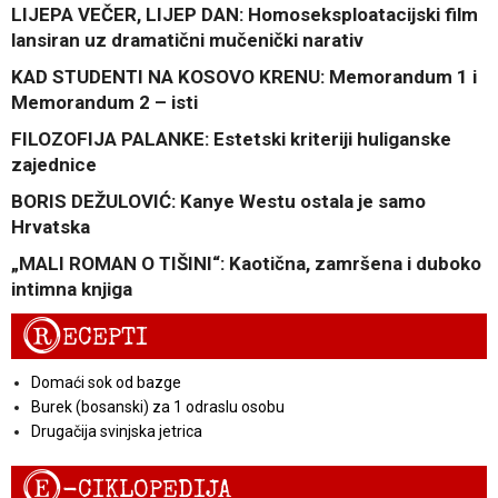
LIJEPA VEČER, LIJEP DAN: Homoseksploatacijski film
lansiran uz dramatični mučenički narativ
KAD STUDENTI NA KOSOVO KRENU: Memorandum 1 i
Memorandum 2 – isti
FILOZOFIJA PALANKE: Estetski kriteriji huliganske
zajednice
BORIS DEŽULOVIĆ: Kanye Westu ostala je samo
Hrvatska
„MALI ROMAN O TIŠINI“: Kaotična, zamršena i duboko
intimna knjiga
R
ECEPTI
Domaći sok od bazge
Burek (bosanski) za 1 odraslu osobu
Drugačija svinjska jetrica
E
-CIKLOPEDIJA