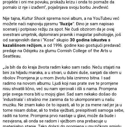
projekte i oni me povuku, prokažu krizu i onda to pomaže da
pomalo iz nje i izađem”, pojašnjava svoju borbu Jevđević.
Nije tajna,
Kultur Shock
sprema novi album, a na YouTubeu već
možete naći najnoviju pjesmu
"Iluzije"
. Đino je sam napisao
scenarij i potpisao režiju za spot. Ne čudi obzirom da je ovaj
svestrani umjetnik, diplomirani pravnik i magistar psihologije, još
od sarajevskih dana i "Kose" skupio
30 godina iskustva s
kazališnom režijom
, a od 1996. godine kao gostujući predavač
predaje na Odsjeku za glumu Cornish College of the Arts u
Seattleau.
„Ja bih da do kraja života radim kako sam radio. Neću stajati na
bini za hiljadu maraka, a u stvari, u dubini duše, sanjati da idem u
ribolov. Promjena je u mom životu bila iznimno bitna. I sad
radimo na novom albumu. Ljudi koji nas prate sve te promjene
nisu shvatili lično, već su nam vjerovali i išli s nama. Promjena
prije svega mora biti u mojoj glavi. Sad sam nekako došao do
'industriala' i strašno me zanima da to ukomponiram u našu
muziku. Ne znam kako će to ispasti, ali to je za mene rad jer ja u
tome nisam dobar, ali to treba vježbati, preispitivati samoga sebe,
raditi na tome. Promjena prvo nastaje u glavi, može da bude i
nesvjesna, ali onda se radom i vježbom ona prebacuje u
materijalno stanje. Tako dolazi do promjena u muzičkom smislu.