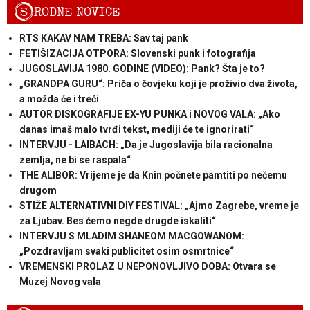
S
RODNE NOVICE
RTS KAKAV NAM TREBA: Sav taj pank
FETIŠIZACIJA OTPORA: Slovenski punk i fotografija
JUGOSLAVIJA 1980. GODINE (VIDEO): Pank? Šta je to?
„GRANDPA GURU“: Priča o čovjeku koji je proživio dva života,
a možda će i treći
AUTOR DISKOGRAFIJE EX-YU PUNKA i NOVOG VALA: „Ako
danas imaš malo tvrđi tekst, mediji će te ignorirati“
INTERVJU - LAIBACH: „Da je Jugoslavija bila racionalna
zemlja, ne bi se raspala“
THE ALIBOR: Vrijeme je da Knin počnete pamtiti po nečemu
drugom
STIŽE ALTERNATIVNI DIY FESTIVAL: „Ajmo Zagrebe, vreme je
za Ljubav. Bes ćemo negde drugde iskaliti“
INTERVJU S MLADIM SHANEOM MACGOWANOM:
„Pozdravljam svaki publicitet osim osmrtnice“
VREMENSKI PROLAZ U NEPONOVLJIVO DOBA: Otvara se
Muzej Novog vala