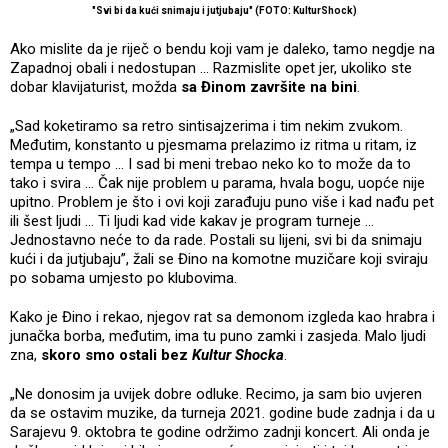
"Svi bi da kući snimaju i jutjubaju" (FOTO: KulturShock)
Ako mislite da je riječ o bendu koji vam je daleko, tamo negdje na
Zapadnoj obali i nedostupan ... Razmislite opet jer, ukoliko ste
dobar klavijaturist, možda
sa Đinom završite na bini
.
„Sad koketiramo sa retro sintisajzerima i tim nekim zvukom.
Međutim, konstanto u pjesmama prelazimo iz ritma u ritam, iz
tempa u tempo ... I sad bi meni trebao neko ko to može da to
tako i svira ... Čak nije problem u parama, hvala bogu, uopće nije
upitno. Problem je što i ovi koji zarađuju puno više i kad nađu pet
ili šest ljudi ... Ti ljudi kad vide kakav je program turneje ...
Jednostavno neće to da rade. Postali su lijeni, svi bi da snimaju
kući i da jutjubaju”, žali se Đino na komotne muzičare koji sviraju
po sobama umjesto po klubovima.
Kako je Đino i rekao, njegov rat sa demonom izgleda kao hrabra i
junačka borba, međutim, ima tu puno zamki i zasjeda. Malo ljudi
zna,
skoro smo ostali bez
Kultur Shocka
.
„Ne donosim ja uvijek dobre odluke. Recimo, ja sam bio uvjeren
da se ostavim muzike, da turneja 2021. godine bude zadnja i da u
Sarajevu 9. oktobra te godine održimo zadnji koncert. Ali onda je