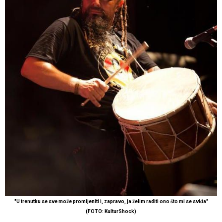
"U trenutku se sve može promijeniti i, zapravo, ja želim raditi ono što mi se sviđa"
(FOTO: KulturShock)