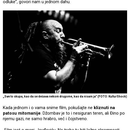
odluke”, govori nam u jednom dahu.
„Sve to skupa, kao da se dešava nekom drugome, kao da nisam ja" (FOTO: KulturShock)
Kada jednom i o vama snime film, pokušajte ne
kliznuti na
patosu
mitomanije
. Džombav je to i nesiguran teren, ali Đino po
njemu gazi, ne samo hrabro, već i čojstveno.