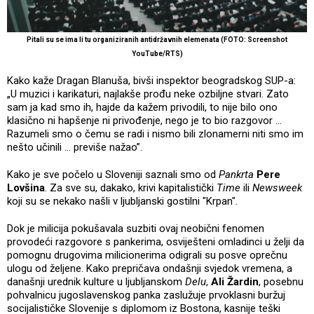
Pitali su se ima li tu organiziranih antidržavnih elemenata (FOTO: Screenshot
YouTube/RTS)
Kako kaže Dragan Blanuša, bivši inspektor beogradskog SUP-a:
„U muzici i karikaturi, najlakše prođu neke ozbiljne stvari. Zato
sam ja kad smo ih, hajde da kažem privodili, to nije bilo ono
klasično ni hapšenje ni privođenje, nego je to bio razgovor ...
Razumeli smo o čemu se radi i nismo bili zlonamerni niti smo im
nešto učinili ... previše nažao”.
Kako je sve počelo u Sloveniji saznali smo od
Pankrta
Pere
Lovšina
. Za sve su, dakako, krivi kapitalistički
Time
ili
Newsweek
koji su se nekako našli v ljubljanski gostilni "Krpan".
Dok je milicija pokušavala suzbiti ovaj neobični fenomen
provodeći razgovore s pankerima, osviješteni omladinci u želji da
pomognu drugovima milicionerima odigrali su posve oprečnu
ulogu od željene. Kako prepričava ondašnji svjedok vremena, a
današnji urednik kulture u ljubljanskom
Delu
,
Ali Žardin
, posebnu
pohvalnicu jugoslavenskog panka zaslužuje prvoklasni buržuj
socijalističke Slovenije s diplomom iz Bostona, kasnije teški