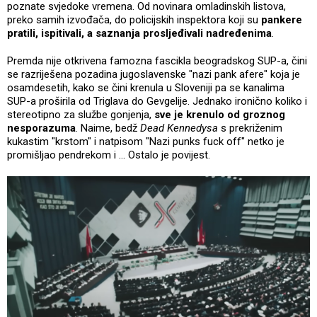
poznate svjedoke vremena. Od novinara omladinskih listova,
preko samih izvođača, do policijskih inspektora koji su
pankere
pratili, ispitivali, a saznanja prosljeđivali nadređenima
.
Premda nije otkrivena famozna fascikla beogradskog SUP-a, čini
se razriješena pozadina jugoslavenske "nazi pank afere" koja je
osamdesetih, kako se čini krenula u Sloveniji pa se kanalima
SUP-a proširila od Triglava do Gevgelije. Jednako ironično koliko i
stereotipno za službe gonjenja,
sve je krenulo od groznog
nesporazuma
. Naime, bedž
Dead Kennedysa
s prekriženim
kukastim "krstom" i natpisom "Nazi punks fuck off" netko je
promišljao pendrekom i ... Ostalo je povijest.