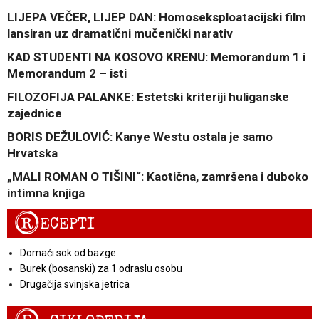
LIJEPA VEČER, LIJEP DAN: Homoseksploatacijski film
lansiran uz dramatični mučenički narativ
KAD STUDENTI NA KOSOVO KRENU: Memorandum 1 i
Memorandum 2 – isti
FILOZOFIJA PALANKE: Estetski kriteriji huliganske
zajednice
BORIS DEŽULOVIĆ: Kanye Westu ostala je samo
Hrvatska
„MALI ROMAN O TIŠINI“: Kaotična, zamršena i duboko
intimna knjiga
R
ECEPTI
Domaći sok od bazge
Burek (bosanski) za 1 odraslu osobu
Drugačija svinjska jetrica