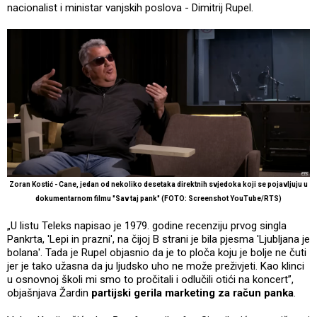
nacionalist i ministar vanjskih poslova - Dimitrij Rupel.
Zoran Kostić - Cane, jedan od nekoliko desetaka direktnih svjedoka koji se pojavljuju u
dokumentarnom filmu "Sav taj pank" (FOTO: Screenshot YouTube/RTS)
„U listu Teleks napisao je 1979. godine recenziju prvog singla
Pankrta, 'Lepi in prazni', na čijoj B strani je bila pjesma 'Ljubljana je
bolana'. Tada je Rupel objasnio da je to ploča koju je bolje ne čuti
jer je tako užasna da ju ljudsko uho ne može preživjeti. Kao klinci
u osnovnoj školi mi smo to pročitali i odlučili otići na koncert”,
objašnjava Žardin
partijski gerila marketing za račun panka
.