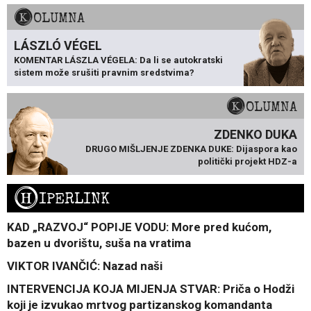
KOLUMNA
LÁSZLÓ VÉGEL
KOMENTAR LÁSZLA VÉGELA: Da li se autokratski
sistem može srušiti pravnim sredstvima?
KOLUMNA
ZDENKO DUKA
DRUGO MIŠLJENJE ZDENKA DUKE: Dijaspora kao
politički projekt HDZ-a
H
IPERLINK
KAD „RAZVOJ“ POPIJE VODU: More pred kućom,
bazen u dvorištu, suša na vratima
VIKTOR IVANČIĆ: Nazad naši
INTERVENCIJA KOJA MIJENJA STVAR: Priča o Hodži
koji je izvukao mrtvog partizanskog komandanta