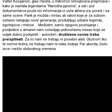
Valter Kocijančić, glas
Parafa
, u mikrofon Simojlovića prepričava i
kako je nastala legendarna "Narodna pjesma", a sat i pol
dokumentarca pruža niz informacija iz usta aktera iza, pored, i sa
same scene. Pank je možda i mrtav, ali valovi koje je za sobom
ostavio natapaju nove generacije, produbljuju urbane legende,
egotripove i mitove ... Međutim, samo njegovo postojanje i
posljedice u amanet nam ostavljaju jednostavnu misao koje se
uvijek dobro podsjetiti - autoritet i
društvene norme treba
preispitivati
. Za to nam ne trebaju ni posebni alati. Obzirom tko
te norme kreira, ne trebaju nam ni neka znanja. Par akorda, čisto
srce i nešto slobodnog vremena.