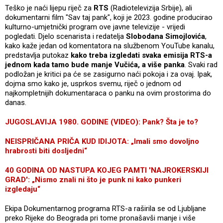
Teško je naći lijepu riječ za
RTS
(Radiotelevizija Srbije), ali
dokumentarni film "Sav taj pank", koji je 2023. godine producirao
kulturno-umjetnički program ove javne televizije - vrijedi
pogledati. Djelo scenarista i redatelja
Slobodana Simojlovića
,
kako kaže jedan od komentatora na službenom YouTube kanalu,
predstavlja putokaz
kako treba izgledati svaka emisija RTS-a
jednom kada tamo bude manje Vučića, a više panka
. Svaki rad
podložan je kritici pa će se zasigurno naći pokoja i za ovaj. Ipak,
dojma smo kako je, usprkos svemu, riječ o jednom od
najkompletnijih dokumentaraca o panku na ovim prostorima do
danas.
JUGOSLAVIJA 1980. GODINE (VIDEO): Pank? Šta je to?
NEISPRIČANA PRIČA KUD IDIJOTA: „Imali smo dovoljno
hrabrosti biti dosljedni“
40 GODINA OD NASTUPA KOJEG PAMTI 'NAJROKERSKIJI
GRAD': „Nismo znali ni što je punk ni kako punkeri
izgledaju“
Ekipa Dokumentarnog programa RTS-a raširila se od Ljubljane
preko Rijeke do Beograda pri tome pronašavši manje i više