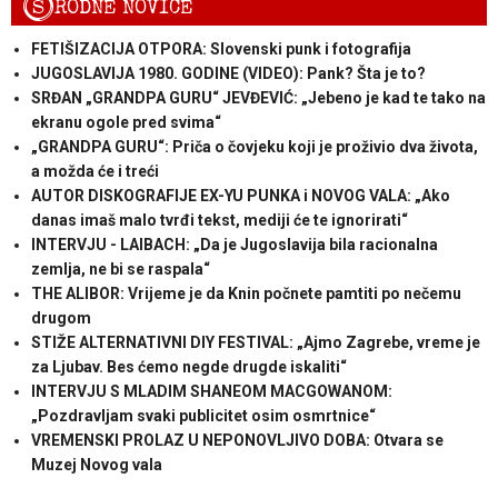
S
RODNE NOVICE
FETIŠIZACIJA OTPORA: Slovenski punk i fotografija
JUGOSLAVIJA 1980. GODINE (VIDEO): Pank? Šta je to?
SRĐAN „GRANDPA GURU“ JEVĐEVIĆ: „Jebeno je kad te tako na
ekranu ogole pred svima“
„GRANDPA GURU“: Priča o čovjeku koji je proživio dva života,
a možda će i treći
AUTOR DISKOGRAFIJE EX-YU PUNKA i NOVOG VALA: „Ako
danas imaš malo tvrđi tekst, mediji će te ignorirati“
INTERVJU - LAIBACH: „Da je Jugoslavija bila racionalna
zemlja, ne bi se raspala“
THE ALIBOR: Vrijeme je da Knin počnete pamtiti po nečemu
drugom
STIŽE ALTERNATIVNI DIY FESTIVAL: „Ajmo Zagrebe, vreme je
za Ljubav. Bes ćemo negde drugde iskaliti“
INTERVJU S MLADIM SHANEOM MACGOWANOM:
„Pozdravljam svaki publicitet osim osmrtnice“
VREMENSKI PROLAZ U NEPONOVLJIVO DOBA: Otvara se
Muzej Novog vala