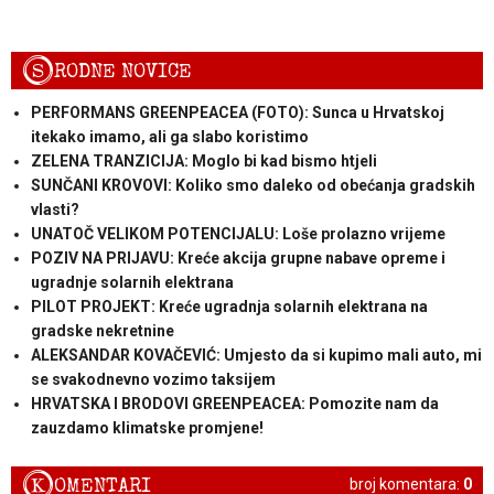
S
RODNE NOVICE
PERFORMANS GREENPEACEA (FOTO): Sunca u Hrvatskoj
itekako imamo, ali ga slabo koristimo
ZELENA TRANZICIJA: Moglo bi kad bismo htjeli
SUNČANI KROVOVI: Koliko smo daleko od obećanja gradskih
vlasti?
UNATOČ VELIKOM POTENCIJALU: Loše prolazno vrijeme
POZIV NA PRIJAVU: Kreće akcija grupne nabave opreme i
ugradnje solarnih elektrana
PILOT PROJEKT: Kreće ugradnja solarnih elektrana na
gradske nekretnine
ALEKSANDAR KOVAČEVIĆ: Umjesto da si kupimo mali auto, mi
se svakodnevno vozimo taksijem
HRVATSKA I BRODOVI GREENPEACEA: Pomozite nam da
zauzdamo klimatske promjene!
K
OMENTARI
broj komentara:
0