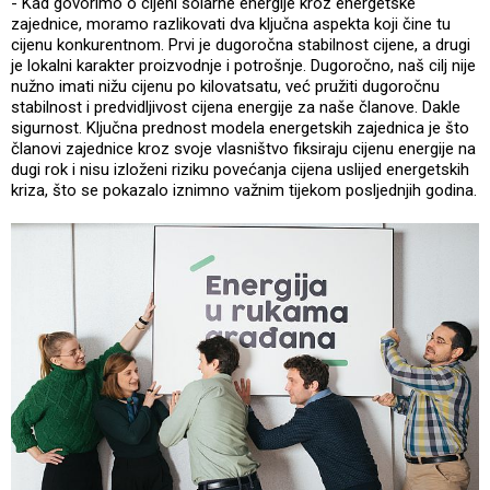
- Kad govorimo o cijeni solarne energije kroz energetske
zajednice, moramo razlikovati dva ključna aspekta koji čine tu
cijenu konkurentnom. Prvi je dugoročna stabilnost cijene, a drugi
je lokalni karakter proizvodnje i potrošnje. Dugoročno, naš cilj nije
nužno imati nižu cijenu po kilovatsatu, već pružiti dugoročnu
stabilnost i predvidljivost cijena energije za naše članove. Dakle
sigurnost. Ključna prednost modela energetskih zajednica je što
članovi zajednice kroz svoje vlasništvo fiksiraju cijenu energije na
dugi rok i nisu izloženi riziku povećanja cijena uslijed energetskih
kriza, što se pokazalo iznimno važnim tijekom posljednjih godina.