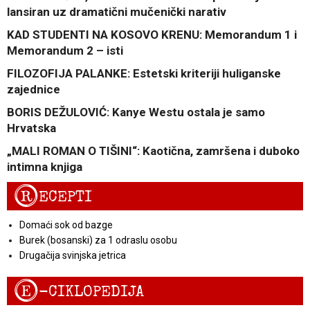
lansiran uz dramatični mučenički narativ
KAD STUDENTI NA KOSOVO KRENU: Memorandum 1 i
Memorandum 2 – isti
FILOZOFIJA PALANKE: Estetski kriteriji huliganske
zajednice
BORIS DEŽULOVIĆ: Kanye Westu ostala je samo
Hrvatska
„MALI ROMAN O TIŠINI“: Kaotična, zamršena i duboko
intimna knjiga
R
ECEPTI
Domaći sok od bazge
Burek (bosanski) za 1 odraslu osobu
Drugačija svinjska jetrica
E
-CIKLOPEDIJA