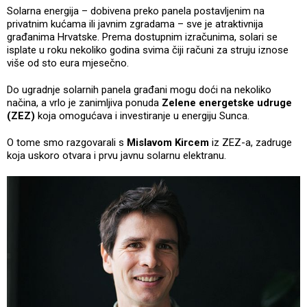
Solarna energija – dobivena preko panela postavljenim na
privatnim kućama ili javnim zgradama – sve je atraktivnija
građanima Hrvatske. Prema dostupnim izračunima, solari se
isplate u roku nekoliko godina svima čiji računi za struju iznose
više od sto eura mjesečno.
Do ugradnje solarnih panela građani mogu doći na nekoliko
načina, a vrlo je zanimljiva ponuda
Zelene energetske udruge
(ZEZ)
koja omogućava i investiranje u energiju Sunca.
O tome smo razgovarali s
Mislavom Kircem
iz ZEZ-a, zadruge
koja uskoro otvara i prvu javnu solarnu elektranu.