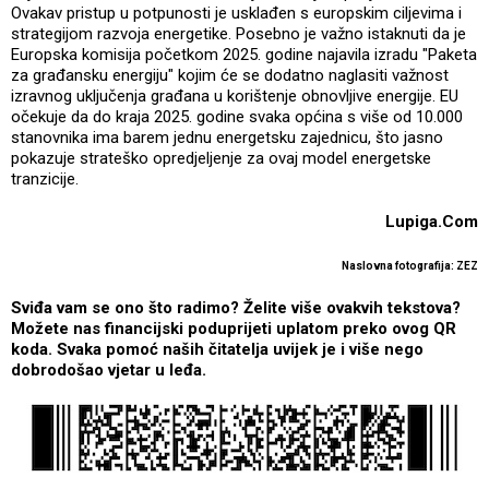
Ovakav pristup u potpunosti je usklađen s europskim ciljevima i
strategijom razvoja energetike. Posebno je važno istaknuti da je
Europska komisija početkom 2025. godine najavila izradu "Paketa
za građansku energiju" kojim će se dodatno naglasiti važnost
izravnog uključenja građana u korištenje obnovljive energije. EU
očekuje da do kraja 2025. godine svaka općina s više od 10.000
stanovnika ima barem jednu energetsku zajednicu, što jasno
pokazuje strateško opredjeljenje za ovaj model energetske
tranzicije.
Lupiga.Com
Naslovna fotografija: ZEZ
Sviđa vam se ono što radimo? Želite više ovakvih tekstova?
Možete nas financijski poduprijeti uplatom preko ovog QR
koda. Svaka pomoć naših čitatelja uvijek je i više nego
dobrodošao vjetar u leđa.