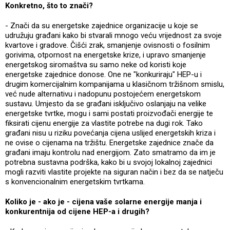
Konkretno, što to znači?
- Znači da su energetske zajednice organizacije u koje se
udružuju građani kako bi stvarali mnogo veću vrijednost za svoje
kvartove i gradove. Čišći zrak, smanjenje ovisnosti o fosilnim
gorivima, otpornost na energetske krize, i upravo smanjenje
energetskog siromaštva su samo neke od koristi koje
energetske zajednice donose. One ne "konkuriraju" HEP-u i
drugim komercijalnim kompanijama u klasičnom tržišnom smislu,
već nude alternativu i nadopunu postojećem energetskom
sustavu. Umjesto da se građani isključivo oslanjaju na velike
energetske tvrtke, mogu i sami postati proizvođači energije te
fiksirati cijenu energije za vlastite potrebe na dugi rok. Tako
građani nisu u riziku povećanja cijena uslijed energetskih kriza i
ne ovise o cijenama na tržištu. Energetske zajednice znače da
građani imaju kontrolu nad energijom. Zato smatramo da im je
potrebna sustavna podrška, kako bi u svojoj lokalnoj zajednici
mogli razviti vlastite projekte na siguran način i bez da se natječu
s konvencionalnim energetskim tvrtkama.
Koliko je - ako je - cijena vaše solarne energije manja i
konkurentnija od cijene HEP-a i drugih?