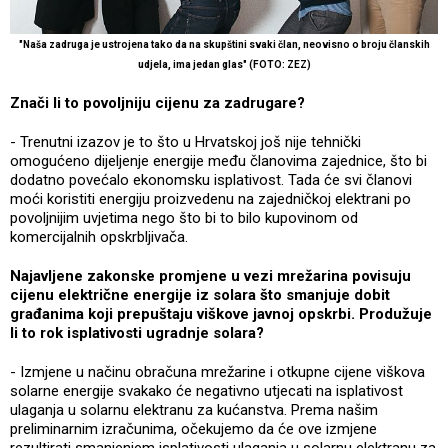
"Naša zadruga je ustrojena tako da na skupštini svaki član, neovisno o broju članskih
udjela, ima jedan glas" (FOTO: ZEZ)
Znači li to povoljniju cijenu za zadrugare?
- Trenutni izazov je to što u Hrvatskoj još nije tehnički
omogućeno dijeljenje energije među članovima zajednice, što bi
dodatno povećalo ekonomsku isplativost. Tada će svi članovi
moći koristiti energiju proizvedenu na zajedničkoj elektrani po
povoljnijim uvjetima nego što bi to bilo kupovinom od
komercijalnih opskrbljivača.
Najavljene zakonske promjene u vezi mrežarina povisuju
cijenu električne energije iz solara što smanjuje dobit
građanima koji prepuštaju viškove javnoj opskrbi. Produžuje
li to rok isplativosti ugradnje solara?
- Izmjene u načinu obračuna mrežarine i otkupne cijene viškova
solarne energije svakako će negativno utjecati na isplativost
ulaganja u solarnu elektranu za kućanstva. Prema našim
preliminarnim izračunima, očekujemo da će ove izmjene