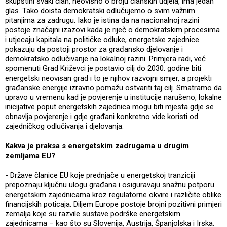
skupštini svaki član, neovisno o broju članskih udjela, ima jedan
glas. Tako doista demokratski odlučujemo o svim važnim
pitanjima za zadrugu. Iako je istina da na nacionalnoj razini
postoje značajni izazovi kada je riječ o demokratskim procesima
i utjecaju kapitala na političke odluke, energetske zajednice
pokazuju da postoji prostor za građansko djelovanje i
demokratsko odlučivanje na lokalnoj razini. Primjera radi, već
spomenuti Grad Križevci je postavio cilj do 2030. godine biti
energetski neovisan grad i to je njihov razvojni smjer, a projekti
građanske energije izravno pomažu ostvariti taj cilj. Smatramo da
upravo u vremenu kad je povjerenje u institucije narušeno, lokalne
inicijative poput energetskih zajednica mogu biti mjesta gdje se
obnavlja povjerenje i gdje građani konkretno vide koristi od
zajedničkog odlučivanja i djelovanja.
Kakva je praksa s energetskim zadrugama u drugim
zemljama EU?
- Države članice EU koje prednjače u energetskoj tranziciji
prepoznaju ključnu ulogu građana i osiguravaju snažnu potporu
energetskim zajednicama kroz regulatorne okvire i različite oblike
financijskih poticaja. Diljem Europe postoje brojni pozitivni primjeri
zemalja koje su razvile sustave podrške energetskim
zajednicama – kao što su Slovenija, Austrija, Španjolska i Irska.