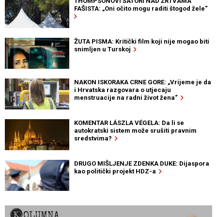
THOMPSONOVI ŠATORI NAD ŽRTVAMA
FAŠISTA: „Oni očito mogu raditi štogod žele“
ŽUTA PISMA: Kritički film koji nije mogao biti
snimljen u Turskoj
NAKON ISKORAKA CRNE GORE: „Vrijeme je da
i Hrvatska razgovara o utjecaju
menstruacije na radni život žena“
KOMENTAR LÁSZLA VÉGELA: Da li se
autokratski sistem može srušiti pravnim
sredstvima?
DRUGO MIŠLJENJE ZDENKA DUKE: Dijaspora
kao politički projekt HDZ-a
KOLUMNA