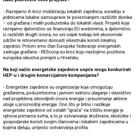
- Razvijamo ih kroz mobilizaciju lokalnih zajednica, suradnju s
jedinicama lokalne samouprave te povezivanjem različitih dionika
– od građana i malih poduzetnika do lokalnih vlasti. Projekti koje
razvijamo djelomično se financiraju EU sredstvima, a djelomično
iz različitih drugih izvora, no oni uvijek trebaju biti ekonomski
održivi te istovremeno donositi višestruke koristi lokalnoj
zajednici. Pritom smo član Europske federacije energetskih
zadruga građana - REScoop.eu kroz koju nastojimo pozitivna
europska iskustva prenijeti u Hrvatsku.
Na koji način energetske zajednice uopće mogu konkurirati
HEP-u i drugim komercijalnim kompanijama?
- Energetske zajednice su organizacije koje omogućuju
građanima, poduzetnicima i javnom sektoru ulaganje i vlasništvo
nad projektima obnovljivih izvora energije i preuzimanje aktivne
uloge u proizvodnji energije. Ono što je bitno i razlikuje
energetske zajednice od ostalih "igrača" na tržištu energije je
njihova primarna svrha, a to je ostvarivanje društvene, ekološke i
gospodarske koristi svojim članovima i lokalnim zajednicama u
kojima djeluju, umjesto ostvarivanja profita.