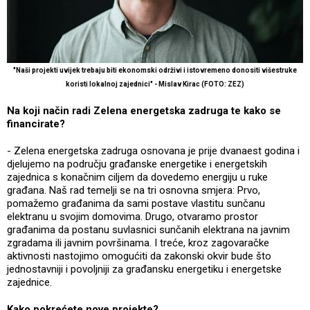
"Naši projekti uvijek trebaju biti ekonomski održivi i istovremeno donositi višestruke
koristi lokalnoj zajednici" - Mislav Kirac (FOTO: ZEZ)
Na koji način radi Zelena energetska zadruga te kako se
financirate?
- Zelena energetska zadruga osnovana je prije dvanaest godina i
djelujemo na području građanske energetike i energetskih
zajednica s konačnim ciljem da dovedemo energiju u ruke
građana. Naš rad temelji se na tri osnovna smjera: Prvo,
pomažemo građanima da sami postave vlastitu sunčanu
elektranu u svojim domovima. Drugo, otvaramo prostor
građanima da postanu suvlasnici sunčanih elektrana na javnim
zgradama ili javnim površinama. I treće, kroz zagovaračke
aktivnosti nastojimo omogućiti da zakonski okvir bude što
jednostavniji i povoljniji za građansku energetiku i energetske
zajednice.
Kako pokrećete nove projekte?