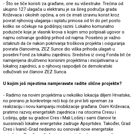
- Što se tiče koristi za građane, one su višestruke. Trećina od
ukupno 127 ulagača u elektranu je sa šireg područja grada
Križevaca i okolnih općina, a oni će imati izravnu korist kroz
povrat njihovog ulaganja i isplatu prinosa od tri do pet posto
koliko se očekuje na godišnjoj razini. Lokalno komunalno
poduzeće koje je vlasnik krova s kojim smo potpisali ugovor o
najmu ostvaruje godišnji prihod od najma. Posebno je važno
istaknuti da će nakon pokrivanja troškova projekta i osiguranja
povrata članovima, ZEZ Sunce dio viška prihoda ulagati u
posebni Fond za lokalnu zajednicu. Sredstva iz ovog Fonda bit će
namijenjena društveno korisnim projektima i inicijativama u
lokalnoj zajednici, a o njihovoj raspodjeli će demokratski
odlučivati svi članovi ZEZ Sunca.
U kojim još mjestima namjeravate radite slične projekte?
- Radimo na novim projektima u nekoliko lokacija diljem Hrvatske,
no prerano je konkretnije reći koji će prvi biti spreman za
realizaciju i novu kampanju mobilizacije građana. Osim Križevaca,
pratimo razvoj energetskih zajednica i na otocima Cresu i
Lošinju, gdje su gradovi Cres i Mali Lošinj i sami članovi te
suosnivači lokalne energetske zadruge Apsyrtides. Također, Grad
Cres i Ivanić-Grad nedavno su osnovali nove energetske