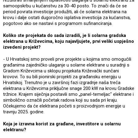
rezultirati smanjenjem isplativosti ulaganja u solarnu elektranu za
samoopskrbu u kućanstvu za 30-40 posto. To znači da će se
period povrata investicije produžiti, ali će solarna elektrana na
krovu i dalje ostati dugoročno isplativa investicija za kućanstva,
pogotovo ako se nastavi s programom sufinanciranja.
Koliko ste projekata do sada izradili, je li solarna gradska
elektrana u Križevcima, koju najavljujete, prvi veliki uspješno
izvedeni projekt?
- U Hrvatskoj smo proveli prve projekte u kojima smo omogućili
građanima zajedničko ulaganje u solarne elektrane u suradnji s
Gradom Križevcima u sklopu projekata Križevački sunčani
krovovi. To su bili pionirski projekti za građansku energiju u
Hrvatskoj. Trenutno je u završnoj fazi izgradnje naša treća
elektrana u Križevcima priključne snage 200 kW na krovu Gradske
tržnice. Krajem siječnja postavili smo „panel-temeljac" elektrane i
simbolično označili početak radova koji su sada pri kraju.
Očekujemo da će elektrana početi s proizvodnjom energije u
travnju 2025. godine.
Koja je izravna korist za građane, investitore u solarnu
elektranu?