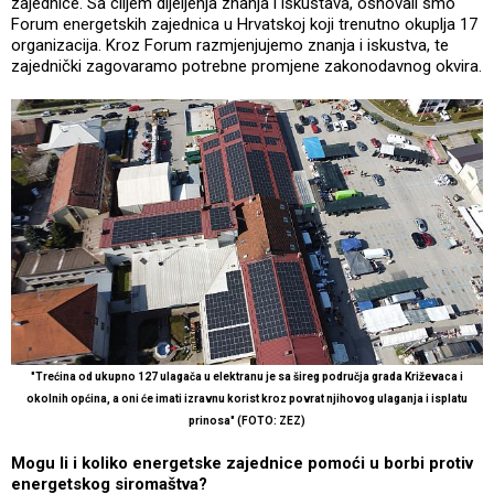
zajednice. Sa ciljem dijeljenja znanja i iskustava, osnovali smo
Forum energetskih zajednica u Hrvatskoj koji trenutno okuplja 17
organizacija. Kroz Forum razmjenjujemo znanja i iskustva, te
zajednički zagovaramo potrebne promjene zakonodavnog okvira.
"Trećina od ukupno 127 ulagača u elektranu je sa šireg područja grada Križevaca i
okolnih općina, a oni će imati izravnu korist kroz povrat njihovog ulaganja i isplatu
prinosa" (FOTO: ZEZ)
Mogu li i koliko energetske zajednice pomoći u borbi protiv
energetskog siromaštva?