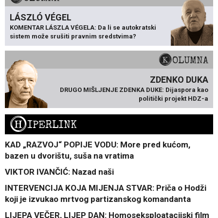
LÁSZLÓ VÉGEL
KOMENTAR LÁSZLA VÉGELA: Da li se autokratski
sistem može srušiti pravnim sredstvima?
KOLUMNA
ZDENKO DUKA
DRUGO MIŠLJENJE ZDENKA DUKE: Dijaspora kao
politički projekt HDZ-a
H
IPERLINK
KAD „RAZVOJ“ POPIJE VODU: More pred kućom,
bazen u dvorištu, suša na vratima
VIKTOR IVANČIĆ: Nazad naši
INTERVENCIJA KOJA MIJENJA STVAR: Priča o Hodži
koji je izvukao mrtvog partizanskog komandanta
LIJEPA VEČER, LIJEP DAN: Homoseksploatacijski film