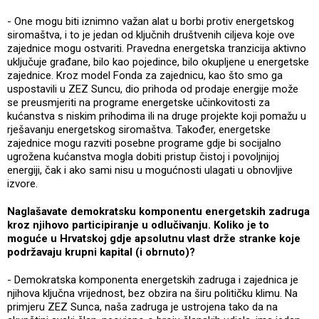
- One mogu biti iznimno važan alat u borbi protiv energetskog
siromaštva, i to je jedan od ključnih društvenih ciljeva koje ove
zajednice mogu ostvariti. Pravedna energetska tranzicija aktivno
uključuje građane, bilo kao pojedince, bilo okupljene u energetske
zajednice. Kroz model Fonda za zajednicu, kao što smo ga
uspostavili u ZEZ Suncu, dio prihoda od prodaje energije može
se preusmjeriti na programe energetske učinkovitosti za
kućanstva s niskim prihodima ili na druge projekte koji pomažu u
rješavanju energetskog siromaštva. Također, energetske
zajednice mogu razviti posebne programe gdje bi socijalno
ugrožena kućanstva mogla dobiti pristup čistoj i povoljnijoj
energiji, čak i ako sami nisu u mogućnosti ulagati u obnovljive
izvore.
Naglašavate demokratsku komponentu energetskih zadruga
kroz njihovo participiranje u odlučivanju. Koliko je to
moguće u Hrvatskoj gdje apsolutnu vlast drže stranke koje
podržavaju krupni kapital (i obrnuto)?
- Demokratska komponenta energetskih zadruga i zajednica je
njihova ključna vrijednost, bez obzira na širu političku klimu. Na
primjeru ZEZ Sunca, naša zadruga je ustrojena tako da na