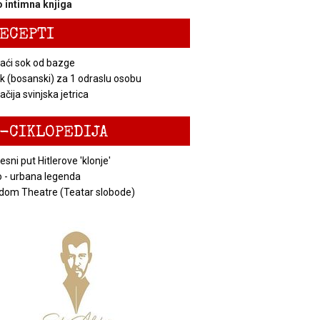
 intimna knjiga
ECEPTI
ći sok od bazge
k (bosanski) za 1 odraslu osobu
čija svinjska jetrica
-CIKLOPEDIJA
esni put Hitlerove 'klonje'
 - urbana legenda
dom Theatre (Teatar slobode)