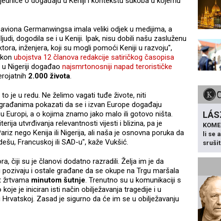
zajednice o događaju u Keniji i kontekstu sukoba u kojemu
d aviona Germanwingsa imala veliki odjek u medijima, a
judi, dogodila se i u Keniji. Ipak, nisu dobili našu zasluženu
ora, inženjera, koji su mogli pomoći Keniji u razvoju",
nakon
ubojstva 12 članova redakcije satiričkog časopisa
 u Nigeriji događao
najsmrtonosniji napad terorističke
jerojatnih
2.000 života
.
to je u redu. Ne želimo vagati tuđe živote, niti
o građanima pokazati da se i izvan Europe događaju
LÁS
h u Europi, a o kojima znamo jako malo ili gotovo ništa.
rija utvrđivanja relevantnosti vijesti i blizina, pa je
KOME
riz nego Kenija ili Nigerija, ali naša je osnovna poruka da
li se
adešu, Francuskoj ili SAD-u", kaže Vukšić.
sruši
ra, čiji su je članovi dodatno razradili. Želja im je da
li pozivaju i ostale građane da se okupe na Trgu maršala
t žrtvama
minutom šutnje
. Trenutno su u komunikaciji s
koje je iniciran isti način obilježavanja tragedije i u
 Hrvatskoj. Zasad je sigurno da će im se u obilježavanju