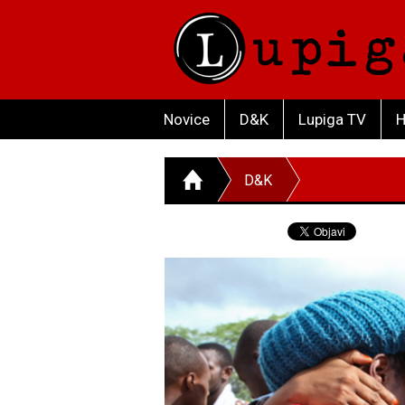
Novice
D&K
Lupiga TV
H
D&K