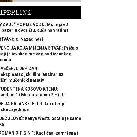
IPERLINK
AZVOJ“ POPIJE VODU: More pred
 bazen u dvorištu, suša na vratima
 IVANČIĆ: Nazad naši
ENCIJA KOJA MIJENJA STVAR: Priča o
koji je izvukao mrtvog partizanskog
danta
 VEČER, LIJEP DAN:
ksploatacijski film lansiran uz
ični mučenički narativ
TUDENTI NA KOSOVO KRENU:
ndum 1 i Memorandum 2 – isti
FIJA PALANKE: Estetski kriteriji
nske zajednice
DEŽULOVIĆ: Kanye Westu ostala je samo
ka
ROMAN O TIŠINI“: Kaotična, zamršena i