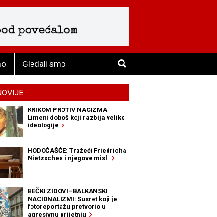
mo
Gledali smo
NOVIJE
KRIKOM PROTIV NACIZMA:
Limeni doboš koji razbija velike
ideologije
HODOČAŠĆE: Tražeći Friedricha
Nietzschea i njegove misli
BEČKI ZIDOVI–BALKANSKI
NACIONALIZMI: Susret koji je
fotoreportažu pretvorio u
agresivnu prijetnju