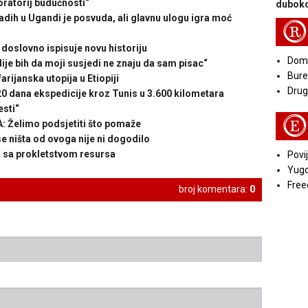
ratorij budućnosti“
duboko
ih u Ugandi je posvuda, ali glavnu ulogu igra moć
R
slovno ispisuje novu historiju
Doma
 bih da moji susjedi ne znaju da sam pisac“
Bure
janska utopija u Etiopiji
Druga
dana ekspedicije kroz Tunis u 3.600 kilometara
esti“
E
Želimo podsjetiti što pomaže
išta od ovoga nije ni dogodilo
 sa prokletstvom resursa
Povij
Yugo
Free
broj komentara:
0