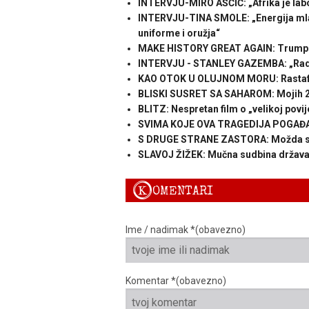
INTERVJU-MIRO AŠČIĆ: „Afrika je labo
INTERVJU-TINA SMOLE: „Energija mlad
uniforme i oružja“
MAKE HISTORY GREAT AGAIN: Trump do
INTERVJU - STANLEY GAZEMBA: „Radije
KAO OTOK U OLUJNOM MORU: Rastafari
BLISKI SUSRET SA SAHAROM: Mojih 20 
BLITZ: Nespretan film o „velikoj povij
SVIMA KOJE OVA TRAGEDIJA POGAĐA: 
S DRUGE STRANE ZASTORA: Možda se n
SLAVOJ ŽIŽEK: Mučna sudbina država
K
OMENTARI
Ime / nadimak *(obavezno)
Komentar *(obavezno)