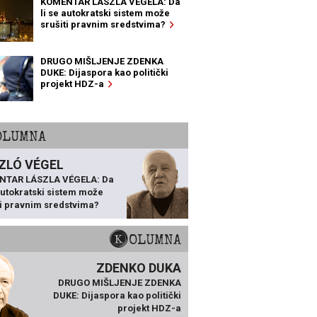
KOMENTAR LÁSZLA VÉGELA: Da
li se autokratski sistem može
srušiti pravnim sredstvima?
DRUGO MIŠLJENJE ZDENKA
DUKE: Dijaspora kao politički
projekt HDZ-a
KOLUMNA
ZLÓ VÉGEL
NTAR LÁSZLA VÉGELA: Da
 autokratski sistem može
ti pravnim sredstvima?
KOLUMNA
ZDENKO DUKA
DRUGO MIŠLJENJE ZDENKA
DUKE: Dijaspora kao politički
projekt HDZ-a