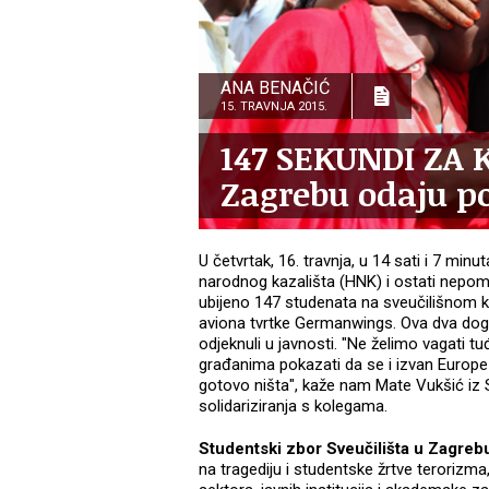
ANA BENAČIĆ
15. TRAVNJA 2015.
147 SEKUNDI ZA K
Zagrebu odaju p
U četvrtak, 16. travnja, u 14 sati i 7 min
narodnog kazališta (HNK) i ostati nepomi
ubijeno 147 studenata na sveučilišnom 
aviona tvrtke Germanwings. Ova dva doga
odjeknuli u javnosti. "Ne želimo vagati tuđ
građanima pokazati da se i izvan Europe 
gotovo ništa", kaže nam Mate Vukšić iz S
solidariziranja s kolegama.
Studentski zbor Sveučilišta u Zagreb
na tragediju i studentske žrtve terorizma, 