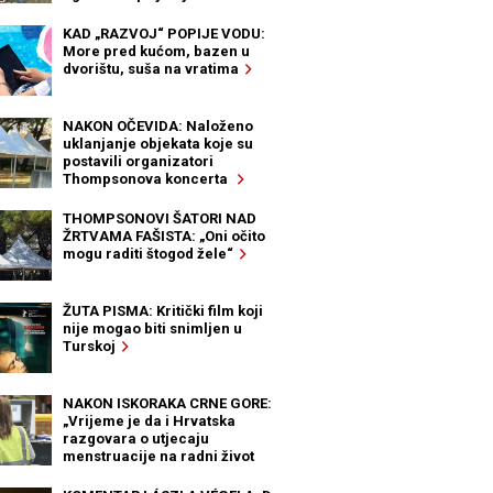
KAD „RAZVOJ“ POPIJE VODU:
More pred kućom, bazen u
dvorištu, suša na vratima
NAKON OČEVIDA: Naloženo
uklanjanje objekata koje su
postavili organizatori
Thompsonova koncerta
THOMPSONOVI ŠATORI NAD
ŽRTVAMA FAŠISTA: „Oni očito
mogu raditi štogod žele“
ŽUTA PISMA: Kritički film koji
nije mogao biti snimljen u
Turskoj
NAKON ISKORAKA CRNE GORE:
„Vrijeme je da i Hrvatska
razgovara o utjecaju
menstruacije na radni život
žena“