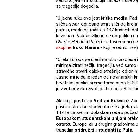
sektora, javnih institucija i akademske 
se tragedija dogodila.
"U jednu ruku ovo jest kritika medija. Pa
slična stvar, odnosno smrt sličnog broja l
pažnju, mada se radilo o 147 budućih dokt
kaže nam Vukšić. Slično se dogodilo i 
Charlie Hebdo
u Parizu - istovremeno se
skupine
Boko Haram
- koji je odnio nev
"Cijela Europa se ujedinila oko časopisa i 
minimalizirati nečiju tragediju, već sam
stravične stvari, daleko strašnije od oni
Jasno mi je da je jedan od novinarskih krite
hrvatskoj publici prema tome puno bliži Pa
je život čovjeka život, pa bio on u Bangl
Akciju je predložio
Vedran Bukvić
iz Zbo
privuku što više studenata iz Zagreba, a
Tita te da svojim dolaskom odaju počas
Europskom studentskom unijom
preko 
ostatku Europe, ali u drugim gradovima u
tragedija
pridružiti i studenti iz Pule
.