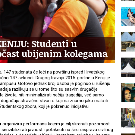
ENIJU: Studenti u
očast ubijenim kolegama
uta, 147 studenata će leći na površinu ispred Hrvatskog
čno 147 sekundi. Drugog travnja 2015. godine u Keniji je
kampusu. Gotovo jednak broj osoba je poginuo u rušenju
đaja razlikuju se u tome što su sasvim drugačije
e živote, niti minimalizirati nečiju tragediju, već samo
događaju stravične stvari o kojima znamo jako malo ili
tudentskog zbora, koji je pokrenuo inicijativu
u
organizira performans kojem je cilj skrenuti pozornost
senzibilizirati javnost i potaknuti na širu raspravu civilnog