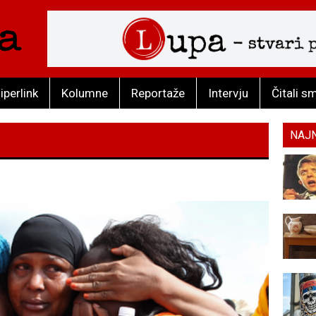
iperlink
Kolumne
Reportaže
Intervju
Čitali s
NAJ