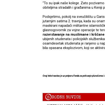
"To su ipak naše kolege. Zato pozivamo 
obiteljima stradalih i građanima u Keniji
Podsjetimo, pokolj na sveučilištu u Garis
jutarnjim satima 2. travnja, kada su o
maskirani napadači militantne islamisti
glasnogovornik za vojne operacije te tero
razvrstavanje na muslimane i kršćane
ubijenih studenata i policijskih službenik
osamdesetak studenata je ranjeno u napad
bila opasana eksplozivom, koji se aktivira
Ovaj tekst nastao je uz potporu Fonda za poticanje pluralizma i 
S
RODNE NOVICE