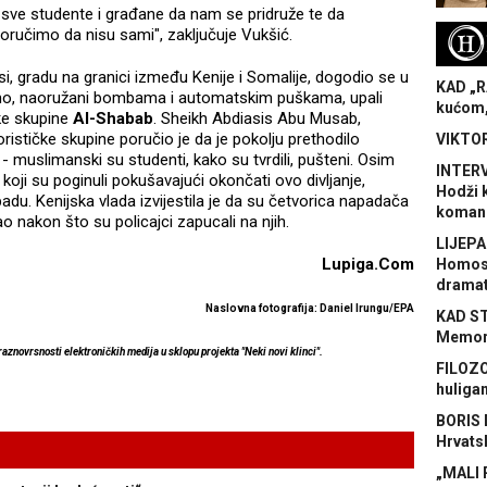
sve studente i građane da nam se pridruže te da
 poručimo da nisu sami", zaključuje Vukšić.
H
si, gradu na granici između Kenije i Somalije, dogodio se u
KAD „R
namo, naoružani bombama i automatskim puškama, upali
kućom,
čke skupine
Al-Shabab
. Sheikh Abdiasis Abu Musab,
rističke skupine poručio je da je pokolju prethodilo
VIKTOR
- muslimanski su studenti, kako su tvrdili, pušteni. Osim
INTERV
a koji su poginuli pokušavajući okončati ovo divljanje,
Hodži 
u. Kenijska vlada izvijestila je da su četvorica napadača
koman
o nakon što su policajci zapucali na njih.
LIJEPA
Lupiga.Com
Homose
dramat
Naslovna fotografija: Daniel Irungu/EPA
KAD S
Memora
raznovrsnosti elektroničkih medija u sklopu projekta "Neki novi klinci".
FILOZO
huliga
BORIS 
Hrvats
„MALI 