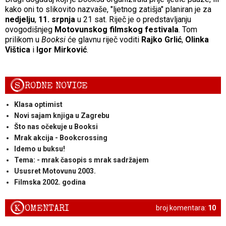
kako oni to slikovito nazvaše, "ljetnog zatišja" planiran je za
nedjelju
,
11. srpnja
u 21 sat. Riječ je o predstavljanju
ovogodišnjeg
Motovunskog filmskog festivala
. Tom
prilikom u
Booksi
će glavnu riječ voditi
Rajko Grlić
,
Olinka
Vištica
i
Igor Mirković
.
S
RODNE NOVICE
Klasa optimist
Novi sajam knjiga u Zagrebu
Što nas očekuje u Booksi
Mrak akcija - Bookcrossing
Idemo u buksu!
Tema: - mrak časopis s mrak sadržajem
Ususret Motovunu 2003.
Filmska 2002. godina
K
OMENTARI
broj komentara:
10