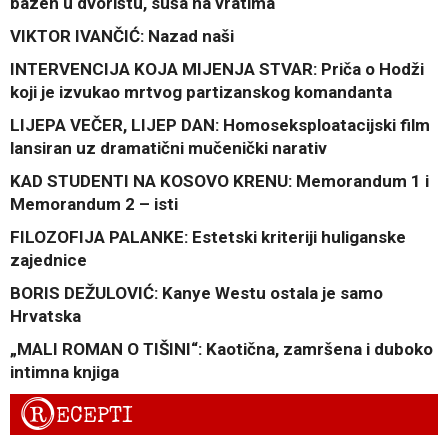
bazen u dvorištu, suša na vratima
VIKTOR IVANČIĆ: Nazad naši
INTERVENCIJA KOJA MIJENJA STVAR: Priča o Hodži
koji je izvukao mrtvog partizanskog komandanta
LIJEPA VEČER, LIJEP DAN: Homoseksploatacijski film
lansiran uz dramatični mučenički narativ
KAD STUDENTI NA KOSOVO KRENU: Memorandum 1 i
Memorandum 2 – isti
FILOZOFIJA PALANKE: Estetski kriteriji huliganske
zajednice
BORIS DEŽULOVIĆ: Kanye Westu ostala je samo
Hrvatska
„MALI ROMAN O TIŠINI“: Kaotična, zamršena i duboko
intimna knjiga
R
ECEPTI