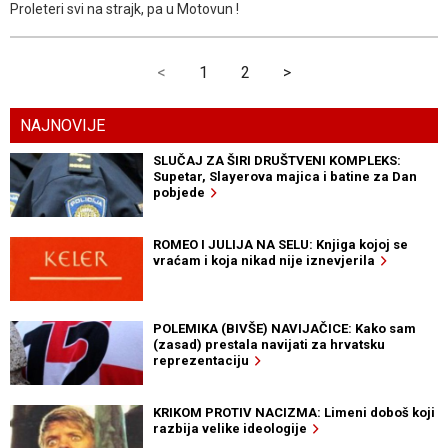
Proleteri svi na strajk, pa u Motovun !
<
1
2
>
NAJNOVIJE
SLUČAJ ZA ŠIRI DRUŠTVENI KOMPLEKS:
Supetar, Slayerova majica i batine za Dan
pobjede
ROMEO I JULIJA NA SELU: Knjiga kojoj se
vraćam i koja nikad nije iznevjerila
POLEMIKA (BIVŠE) NAVIJAČICE: Kako sam
(zasad) prestala navijati za hrvatsku
reprezentaciju
KRIKOM PROTIV NACIZMA: Limeni doboš koji
razbija velike ideologije