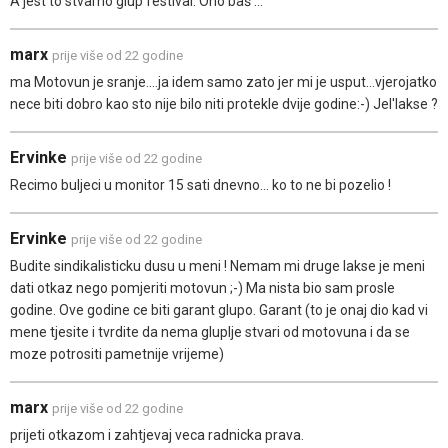
A jest to stvarno glup festival. Ono baš ...
marx
prije više od 22 godine
ma Motovun je sranje....ja idem samo zato jer mi je usput...vjerojatko
nece biti dobro kao sto nije bilo niti protekle dvije godine:-) Jel'lakse ?
Ervinke
prije više od 22 godine
Recimo buljeci u monitor 15 sati dnevno... ko to ne bi pozelio !
Ervinke
prije više od 22 godine
Budite sindikalisticku dusu u meni ! Nemam mi druge lakse je meni
dati otkaz nego pomjeriti motovun ;-) Ma nista bio sam prosle
godine. Ove godine ce biti garant glupo. Garant (to je onaj dio kad vi
mene tjesite i tvrdite da nema gluplje stvari od motovuna i da se
moze potrositi pametnije vrijeme)
marx
prije više od 22 godine
prijeti otkazom i zahtjevaj veca radnicka prava.