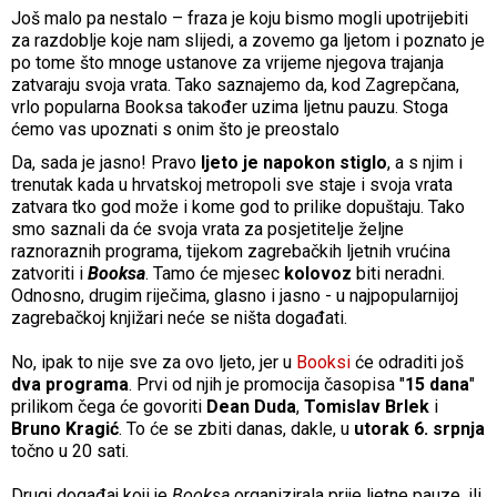
Još malo pa nestalo – fraza je koju bismo mogli upotrijebiti
za razdoblje koje nam slijedi, a zovemo ga ljetom i poznato je
po tome što mnoge ustanove za vrijeme njegova trajanja
zatvaraju svoja vrata. Tako saznajemo da, kod Zagrepčana,
vrlo popularna Booksa također uzima ljetnu pauzu. Stoga
ćemo vas upoznati s onim što je preostalo
Da, sada je jasno! Pravo
ljeto je napokon stiglo
, a s njim i
trenutak kada u hrvatskoj metropoli sve staje i svoja vrata
zatvara tko god može i kome god to prilike dopuštaju. Tako
smo saznali da će svoja vrata za posjetitelje željne
raznoraznih programa, tijekom zagrebačkih ljetnih vrućina
zatvoriti i
Booksa
. Tamo će mjesec
kolovoz
biti neradni.
Odnosno, drugim riječima, glasno i jasno - u najpopularnijoj
zagrebačkoj knjižari neće se ništa događati.
No, ipak to nije sve za ovo ljeto, jer u
Booksi
će odraditi još
dva programa
. Prvi od njih je promocija časopisa "
15 dana
"
prilikom čega će govoriti
Dean Duda
,
Tomislav Brlek
i
Bruno Kragić
. To će se zbiti danas, dakle, u
utorak 6. srpnja
točno u 20 sati.
Drugi događaj koji je
Booksa
organizirala prije ljetne pauze, ili