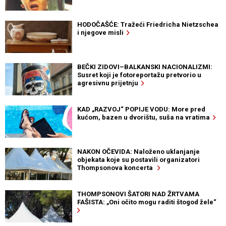
HODOČAŠĆE: Tražeći Friedricha Nietzschea
i njegove misli
BEČKI ZIDOVI–BALKANSKI NACIONALIZMI:
Susret koji je fotoreportažu pretvorio u
agresivnu prijetnju
KAD „RAZVOJ“ POPIJE VODU: More pred
kućom, bazen u dvorištu, suša na vratima
NAKON OČEVIDA: Naloženo uklanjanje
objekata koje su postavili organizatori
Thompsonova koncerta
THOMPSONOVI ŠATORI NAD ŽRTVAMA
FAŠISTA: „Oni očito mogu raditi štogod žele“