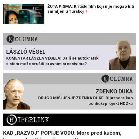
ŽUTA PISMA: Kritički film koji nije mogao biti
snimljen u Turskoj
KOLUMNA
LÁSZLÓ VÉGEL
KOMENTAR LÁSZLA VÉGELA: Da li se autokratski
sistem može srušiti pravnim sredstvima?
KOLUMNA
ZDENKO DUKA
DRUGO MIŠLJENJE ZDENKA DUKE: Dijaspora kao
politički projekt HDZ-a
H
IPERLINK
KAD „RAZVOJ“ POPIJE VODU: More pred kućom,