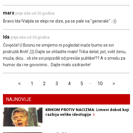
marx
prije više od 20 godina
Bravo Ida !Valjda se ekipi ne dize, pa se pale na "generale" :-))
Ida
prije više od 20 godina
Čovječe! U Bosnu ne smijemo ni pogledat inače bumo se svi
pridružili Anti! ;))) Dajte se ohladite malo! Triba delat, jist, volit ženu,
muža, dicu... oli ste svi popizdili od previše pulitike!?? A o smislu za
humor da i ne govorimo... Dajte malo ozdravite!
…
<
1
2
3
4
5
10
>
NAJNOVIJE
KRIKOM PROTIV NACIZMA: Limeni doboš koji
razbija velike ideologije