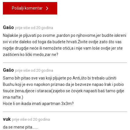
Pošalji komentar
Gašo
prije više od 20 godina
Najlakše je pljuvati po svome ,pardon po njihovome,jer budite iskreni
svi vi ste daleko od toga da budete hrvati.Živite ovdje zato što vas
nigdje drugdje neće ili nemožete otići,a i nije vam loše ovdje jer ste
zaštićeni ko lički medo,zar ne?
Gašo
prije više od 20 godina
Samo bih pitao sve vas koji pljujete po Anti,što bi trebalo učiniti
Bushu koji je evo napokon priznao da je bezveze napao Irak i pobio
tisuće žena,djece i staraca(zajebo se čovjek napasti baš tamo gdje
ima nafte.)
Hoće li on ikada imati apartman 3x3m?
vuk
prije više od 20 godina
da se mene pita.......