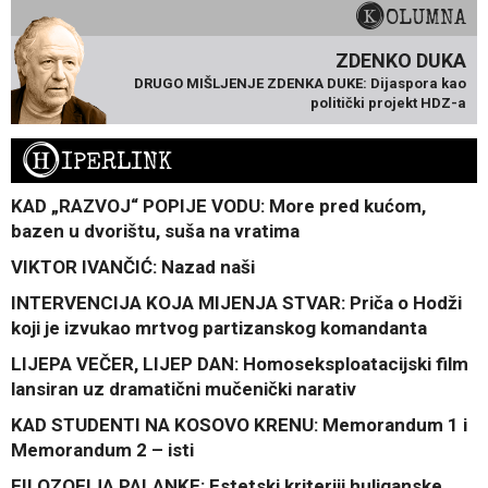
KOLUMNA
ZDENKO DUKA
DRUGO MIŠLJENJE ZDENKA DUKE: Dijaspora kao
politički projekt HDZ-a
H
IPERLINK
KAD „RAZVOJ“ POPIJE VODU: More pred kućom,
bazen u dvorištu, suša na vratima
VIKTOR IVANČIĆ: Nazad naši
INTERVENCIJA KOJA MIJENJA STVAR: Priča o Hodži
koji je izvukao mrtvog partizanskog komandanta
LIJEPA VEČER, LIJEP DAN: Homoseksploatacijski film
lansiran uz dramatični mučenički narativ
KAD STUDENTI NA KOSOVO KRENU: Memorandum 1 i
Memorandum 2 – isti
FILOZOFIJA PALANKE: Estetski kriteriji huliganske