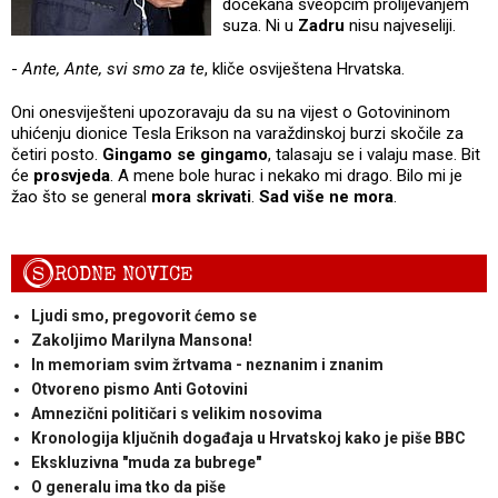
dočekana sveopćim prolijevanjem
suza. Ni u
Zadru
nisu najveseliji.
-
Ante, Ante, svi smo za te
, kliče osviještena Hrvatska.
Oni onesviješteni upozoravaju da su na vijest o Gotovininom
uhićenju dionice Tesla Erikson na varaždinskoj burzi skočile za
četiri posto.
Gingamo se gingamo
, talasaju se i valaju mase. Bit
će
prosvjeda
. A mene bole hurac i nekako mi drago. Bilo mi je
žao što se general
mora skrivati
.
Sad više ne mora
.
S
RODNE NOVICE
Ljudi smo, pregovorit ćemo se
Zakoljimo Marilyna Mansona!
In memoriam svim žrtvama - neznanim i znanim
Otvoreno pismo Anti Gotovini
Amnezični političari s velikim nosovima
Kronologija ključnih događaja u Hrvatskoj kako je piše BBC
Ekskluzivna "muda za bubrege"
O generalu ima tko da piše