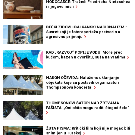
HODOČAŠĆE: Tražeći Friedricha Nietzschea
i njegove misli
BEČKI ZIDOVI–BALKANSKI NACIONALIZMI:
Susret koji je fotoreportažu pretvorio u
agresivnu prijetnju
KAD „RAZVOJ“ POPIJE VODU: More pred
kućom, bazen u dvorištu, suša na vratima
NAKON OČEVIDA: Naloženo uklanjanje
objekata koje su postavili organizatori
Thompsonova koncerta
THOMPSONOVI ŠATORI NAD ŽRTVAMA
FAŠISTA: „Oni očito mogu raditi štogod žele“
ŽUTA PISMA: Kritički film koji nije mogao biti
snimljen u Turskoj