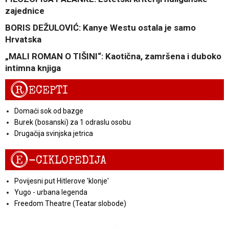
zajednice
BORIS DEŽULOVIĆ: Kanye Westu ostala je samo
Hrvatska
„MALI ROMAN O TIŠINI“: Kaotična, zamršena i duboko
intimna knjiga
R
ECEPTI
Domaći sok od bazge
Burek (bosanski) za 1 odraslu osobu
Drugačija svinjska jetrica
E
-CIKLOPEDIJA
Povijesni put Hitlerove 'klonje'
Yugo - urbana legenda
Freedom Theatre (Teatar slobode)