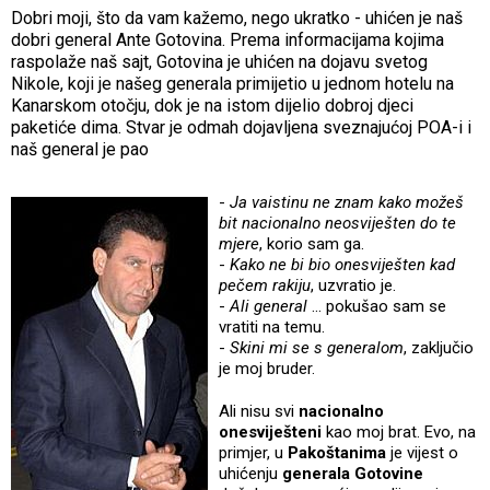
Dobri moji, što da vam kažemo, nego ukratko - uhićen je naš
dobri general Ante Gotovina. Prema informacijama kojima
raspolaže naš sajt, Gotovina je uhićen na dojavu svetog
Nikole, koji je našeg generala primijetio u jednom hotelu na
Kanarskom otočju, dok je na istom dijelio dobroj djeci
paketiće dima. Stvar je odmah dojavljena sveznajućoj POA-i i
naš general je pao
-
Ja vaistinu ne znam kako možeš
bit nacionalno neosviješten do te
mjere
, korio sam ga.
-
Kako ne bi bio onesviješten kad
pečem rakiju
, uzvratio je.
-
Ali general
... pokušao sam se
vratiti na temu.
-
Skini mi se s generalom
, zaključio
je moj bruder.
Ali nisu svi
nacionalno
onesviješteni
kao moj brat. Evo, na
primjer, u
Pakoštanima
je vijest o
uhićenju
generala Gotovine