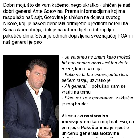
Dobri moji, što da vam kažemo, nego ukratko - uhićen je naš
dobri general Ante Gotovina. Prema informacijama kojima
raspolaže naš sajt, Gotovina je uhićen na dojavu svetog
Nikole, koji je našeg generala primijetio u jednom hotelu na
Kanarskom otočju, dok je na istom dijelio dobroj djeci
paketiće dima. Stvar je odmah dojavljena sveznajućoj POA-i i
naš general je pao
-
Ja vaistinu ne znam kako možeš
bit nacionalno neosviješten do te
mjere
, korio sam ga.
-
Kako ne bi bio onesviješten kad
pečem rakiju
, uzvratio je.
-
Ali general
... pokušao sam se
vratiti na temu.
-
Skini mi se s generalom
, zaključio
je moj bruder.
Ali nisu svi
nacionalno
onesviješteni
kao moj brat. Evo, na
primjer, u
Pakoštanima
je vijest o
uhićenju
generala Gotovine