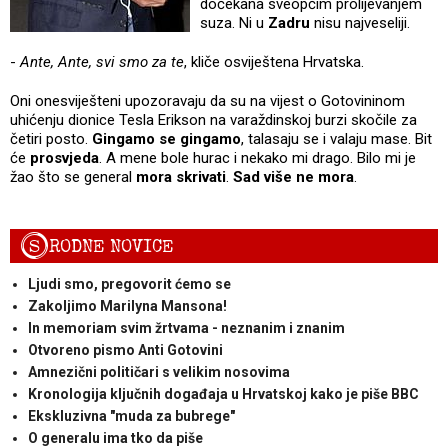
dočekana sveopćim prolijevanjem
suza. Ni u
Zadru
nisu najveseliji.
-
Ante, Ante, svi smo za te
, kliče osviještena Hrvatska.
Oni onesviješteni upozoravaju da su na vijest o Gotovininom
uhićenju dionice Tesla Erikson na varaždinskoj burzi skočile za
četiri posto.
Gingamo se gingamo
, talasaju se i valaju mase. Bit
će
prosvjeda
. A mene bole hurac i nekako mi drago. Bilo mi je
žao što se general
mora skrivati
.
Sad više ne mora
.
S
RODNE NOVICE
Ljudi smo, pregovorit ćemo se
Zakoljimo Marilyna Mansona!
In memoriam svim žrtvama - neznanim i znanim
Otvoreno pismo Anti Gotovini
Amnezični političari s velikim nosovima
Kronologija ključnih događaja u Hrvatskoj kako je piše BBC
Ekskluzivna "muda za bubrege"
O generalu ima tko da piše