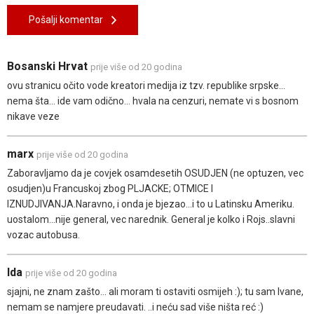
Pošalji komentar
Bosanski Hrvat
prije više od 20 godina
ovu stranicu očito vode kreatori medija iz tzv. republike srpske...
nema šta... ide vam odično... hvala na cenzuri, nemate vi s bosnom
nikave veze
marx
prije više od 20 godina
Zaboravljamo da je covjek osamdesetih OSUDJEN (ne optuzen, vec
osudjen)u Francuskoj zbog PLJACKE; OTMICE I
IZNUDJIVANJA.Naravno, i onda je bjezao...i to u Latinsku Ameriku.
uostalom...nije general, vec narednik. General je kolko i Rojs..slavni
vozac autobusa.
Ida
prije više od 20 godina
sjajni, ne znam zašto... ali moram ti ostaviti osmijeh :); tu sam Ivane,
nemam se namjere preudavati. ..i neću sad više ništa reć :)