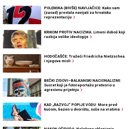
POLEMIKA (BIVŠE) NAVIJAČICE: Kako sam
(zasad) prestala navijati za hrvatsku
reprezentaciju
KRIKOM PROTIV NACIZMA: Limeni doboš koji
razbija velike ideologije
HODOČAŠĆE: Tražeći Friedricha Nietzschea
i njegove misli
BEČKI ZIDOVI–BALKANSKI NACIONALIZMI:
Susret koji je fotoreportažu pretvorio u
agresivnu prijetnju
KAD „RAZVOJ“ POPIJE VODU: More pred
kućom, bazen u dvorištu, suša na vratima
NAKON OČEVIDA: Naloženo uklanjanje