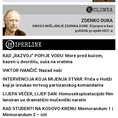
KOLUMNA
ZDENKO DUKA
DRUGO MIŠLJENJE ZDENKA DUKE: Dijaspora kao
politički projekt HDZ-a
H
IPERLINK
KAD „RAZVOJ“ POPIJE VODU: More pred kućom,
bazen u dvorištu, suša na vratima
VIKTOR IVANČIĆ: Nazad naši
INTERVENCIJA KOJA MIJENJA STVAR: Priča o Hodži
koji je izvukao mrtvog partizanskog komandanta
LIJEPA VEČER, LIJEP DAN: Homoseksploatacijski film
lansiran uz dramatični mučenički narativ
KAD STUDENTI NA KOSOVO KRENU: Memorandum 1 i
Memorandum 2 – isti