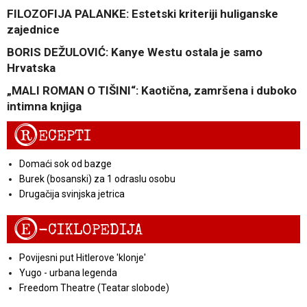
FILOZOFIJA PALANKE: Estetski kriteriji huliganske
zajednice
BORIS DEŽULOVIĆ: Kanye Westu ostala je samo
Hrvatska
„MALI ROMAN O TIŠINI“: Kaotična, zamršena i duboko
intimna knjiga
R
ECEPTI
Domaći sok od bazge
Burek (bosanski) za 1 odraslu osobu
Drugačija svinjska jetrica
E
-CIKLOPEDIJA
Povijesni put Hitlerove 'klonje'
Yugo - urbana legenda
Freedom Theatre (Teatar slobode)