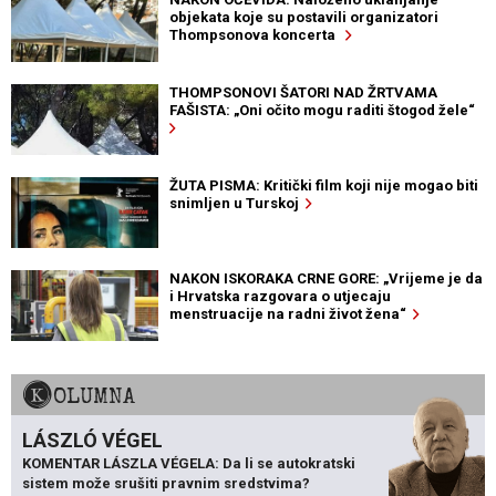
objekata koje su postavili organizatori
Thompsonova koncerta
THOMPSONOVI ŠATORI NAD ŽRTVAMA
FAŠISTA: „Oni očito mogu raditi štogod žele“
ŽUTA PISMA: Kritički film koji nije mogao biti
snimljen u Turskoj
NAKON ISKORAKA CRNE GORE: „Vrijeme je da
i Hrvatska razgovara o utjecaju
menstruacije na radni život žena“
KOLUMNA
LÁSZLÓ VÉGEL
KOMENTAR LÁSZLA VÉGELA: Da li se autokratski
sistem može srušiti pravnim sredstvima?