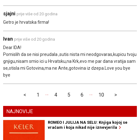
sjajni
prije više od 20 godina
Getro je hrvatska firma!
Ivan
prije više od 20 godina
Dear IDA!
Pomislih da se nisi preudala ,sutis nista mi neodgovaras,kupicu tvoju
gnjigu,nisam smio ici u Hrvatsku,na Krk,evo me par dana vratija sam
se,otisla mi Gotovina,ma ne Ante,gotovina iz dzepa.Love you bye
bye
…
…
<
1
4
5
6
10
>
NAJNOVIJE
ROMEO I JULIJA NA SELU: Knjiga kojoj se
vraćam i koja nikad nije iznevjerila