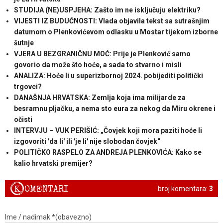
STUDIJA (NE)USPJEHA: Zašto im ne isključuju elektriku?
VIJESTI IZ BUDUĆNOSTI: Vlada objavila tekst sa sutrašnjim
datumom o Plenkovićevom odlasku u Mostar tijekom izborne
šutnje
VJERA U BEZGRANIČNU MOĆ: Prije je Plenković samo
govorio da može što hoće, a sada to stvarno i misli
ANALIZA: Hoće li u superizbornoj 2024. pobijediti politički
trgovci?
DANAŠNJA HRVATSKA: Zemlja koja ima milijarde za
besramnu pljačku, a nema sto eura za nekog da Miru okrene i
očisti
INTERVJU – VUK PERIŠIĆ: „Čovjek koji mora paziti hoće li
izgovoriti 'da li' ili 'je li' nije slobodan čovjek“
POLITIČKO RASPELO ZA ANDREJA PLENKOVIĆA: Kako se
kalio hrvatski premijer?
K
OMENTARI
broj komentara:
3
Ime / nadimak *(obavezno)