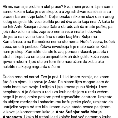
Ali ne, nama je problem ubit prase? Evo, meni prvom. Lijen sam i
samo kukam kako je sve skupo, a u zgradi drvarnica idealna za
prase i barem dvije kokoši. Dolje ionako nitko ne ulazi osim onog
ludog susjeda što vozi bicilklu pored dva auta koja ima. A kako bi
se tek Ante Šušnjar i Josip Dabro obradovali da imate pušku, pa
još i dozvolu za istu, zapravo nema veze imate li dozvolu.
Umjesto na rivu na kavu, fino u rodni kraj Mire Bulja i na
Kamešnicu, a na Kamešnici nema što nema. Hoćeš vepra, hoćeš
zeca, srnu ili jarebicu. Čitava investicija ti je malo sačme. Kruh
nam je skup. Zamislite da ste lovac, ponosni vlasnik praseta i
strah i trepet za srne, pa umijesili bi kruh dok gulite kožu vepru
lijevom rukom. I još ste pri tom fino naoružani do zuba ako
naletite na kojeg migranta u šumi.
Čudan smo mi narod. Evo ja prvi. U Lici imam zemlje, ne znam
što ću s njom. I u pravu je Ante. Da nisam lijen mogao sam do
sada imati sve svoje. I mlijeko i jaja i mesa punu škrinju. I sve
besplatno. A ja čekam u redu za kruh nedjeljom u redu većem
nego li je onaj crnim petkom pred trgovačkim centrom. Umjesto
da ubijem medvjeda i nabacim mu kožu preko pleća, umjesto da
ustrijelim vepra od sto kila i imam svoje stado ovaca pa tjeram
vukove, ja komentiram kako je
Ante Šušnjar naša Marija
Antoaneta
. I kako bi trebali jesti kolače kad već nemamo kruha.