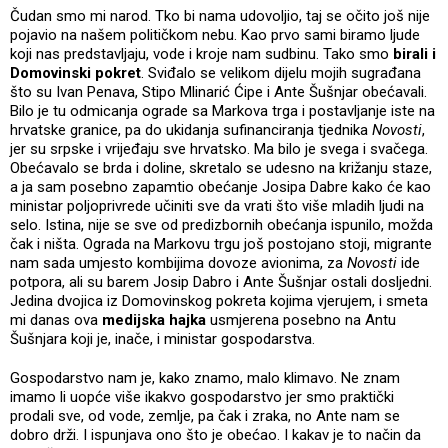
Čudan smo mi narod. Tko bi nama udovoljio, taj se očito još nije
pojavio na našem političkom nebu. Kao prvo sami biramo ljude
koji nas predstavljaju, vode i kroje nam sudbinu. Tako smo
birali i
Domovinski pokret
. Sviđalo se velikom dijelu mojih sugrađana
što su Ivan Penava, Stipo Mlinarić Ćipe i Ante Šušnjar obećavali.
Bilo je tu odmicanja ograde sa Markova trga i postavljanje iste na
hrvatske granice, pa do ukidanja sufinanciranja tjednika
Novosti
,
jer su srpske i vrijeđaju sve hrvatsko. Ma bilo je svega i svačega.
Obećavalo se brda i doline, skretalo se udesno na križanju staze,
a ja sam posebno zapamtio obećanje Josipa Dabre kako će kao
ministar poljoprivrede učiniti sve da vrati što više mladih ljudi na
selo. Istina, nije se sve od predizbornih obećanja ispunilo, možda
čak i ništa. Ograda na Markovu trgu još postojano stoji, migrante
nam sada umjesto kombijima dovoze avionima, za
Novosti
ide
potpora, ali su barem Josip Dabro i Ante Šušnjar ostali dosljedni.
Jedina dvojica iz Domovinskog pokreta kojima vjerujem, i smeta
mi danas ova
medijska hajka
usmjerena posebno na Antu
Šušnjara koji je, inače, i ministar gospodarstva.
Gospodarstvo nam je, kako znamo, malo klimavo. Ne znam
imamo li uopće više ikakvo gospodarstvo jer smo praktički
prodali sve, od vode, zemlje, pa čak i zraka, no Ante nam se
dobro drži. I ispunjava ono što je obećao. I kakav je to način da