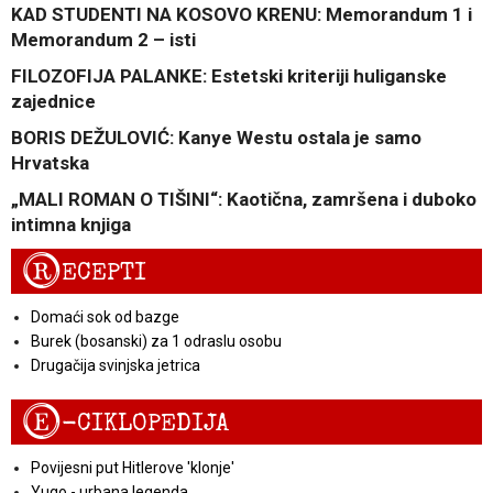
KAD STUDENTI NA KOSOVO KRENU: Memorandum 1 i
Memorandum 2 – isti
FILOZOFIJA PALANKE: Estetski kriteriji huliganske
zajednice
BORIS DEŽULOVIĆ: Kanye Westu ostala je samo
Hrvatska
„MALI ROMAN O TIŠINI“: Kaotična, zamršena i duboko
intimna knjiga
R
ECEPTI
Domaći sok od bazge
Burek (bosanski) za 1 odraslu osobu
Drugačija svinjska jetrica
E
-CIKLOPEDIJA
Povijesni put Hitlerove 'klonje'
Yugo - urbana legenda