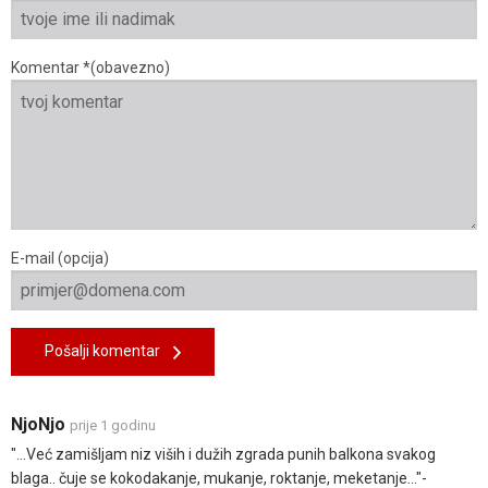
Komentar *(obavezno)
E-mail (opcija)
Pošalji komentar
NjoNjo
prije 1 godinu
"...Već zamišljam niz viših i dužih zgrada punih balkona svakog
blaga.. čuje se kokodakanje, mukanje, roktanje, meketanje..."-