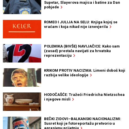
Supetar, Slayerova majica i batine za Dan
pobjede
ROMEO I JULIJA NA SELU: Knjiga kojoj se
vraćam i koja nikad nije iznevjerila
POLEMIKA (BIVŠE) NAVIJAČICE: Kako sam
(zasad) prestala navijati za hrvatsku
reprezentaciju
KRIKOM PROTIV NACIZMA: Limeni doboš koji
razbija velike ideologije
HODOČAŠĆE: Tražeći Friedricha Nietzschea
i njegove misli
BEČKI ZIDOVI–BALKANSKI NACIONALIZMI:
Susret koji je fotoreportažu pretvorio u
agresivnu prijetnju