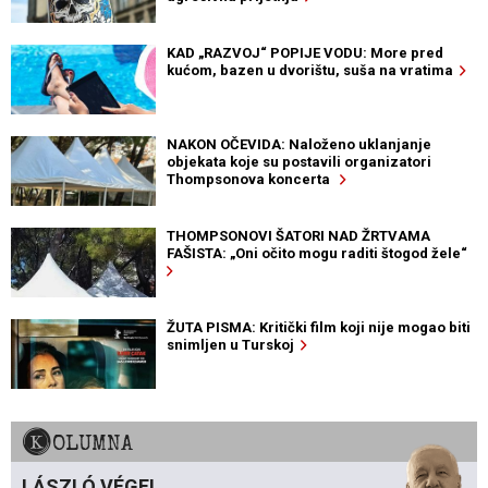
KAD „RAZVOJ“ POPIJE VODU: More pred
kućom, bazen u dvorištu, suša na vratima
NAKON OČEVIDA: Naloženo uklanjanje
objekata koje su postavili organizatori
Thompsonova koncerta
THOMPSONOVI ŠATORI NAD ŽRTVAMA
FAŠISTA: „Oni očito mogu raditi štogod žele“
ŽUTA PISMA: Kritički film koji nije mogao biti
snimljen u Turskoj
KOLUMNA
LÁSZLÓ VÉGEL