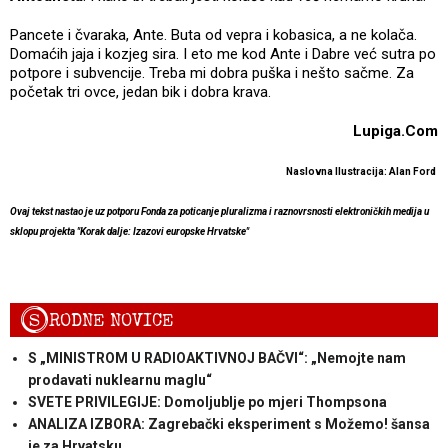
Pancete i čvaraka, Ante. Buta od vepra i kobasica, a ne kolača.
Domaćih jaja i kozjeg sira. I eto me kod Ante i Dabre već sutra po
potpore i subvencije. Treba mi dobra puška i nešto sačme. Za
početak tri ovce, jedan bik i dobra krava.
Lupiga.Com
Naslovna Ilustracija: Alan Ford
Ovaj tekst nastao je uz potporu Fonda za poticanje pluralizma i raznovrsnosti elektroničkih medija u
sklopu projekta "Korak dalje: Izazovi europske Hrvatske"
S
RODNE NOVICE
S „MINISTROM U RADIOAKTIVNOJ BAČVI“: „Nemojte nam
prodavati nuklearnu maglu“
SVETE PRIVILEGIJE: Domoljublje po mjeri Thompsona
ANALIZA IZBORA: Zagrebački eksperiment s Možemo! šansa
je za Hrvatsku