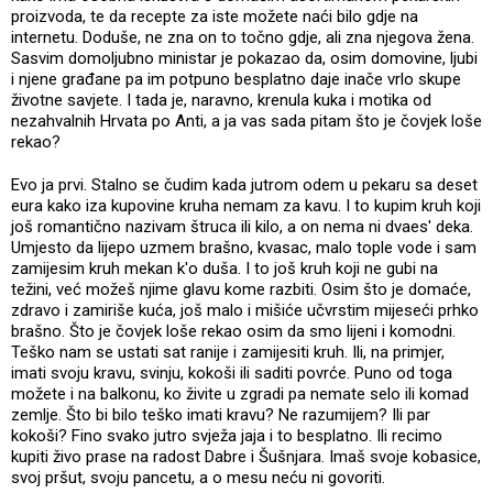
proizvoda, te da recepte za iste možete naći bilo gdje na
internetu. Doduše, ne zna on to točno gdje, ali zna njegova žena.
Sasvim domoljubno ministar je pokazao da, osim domovine, ljubi
i njene građane pa im potpuno besplatno daje inače vrlo skupe
životne savjete. I tada je, naravno, krenula kuka i motika od
nezahvalnih Hrvata po Anti, a ja vas sada pitam što je čovjek loše
rekao?
Evo ja prvi. Stalno se čudim kada jutrom odem u pekaru sa deset
eura kako iza kupovine kruha nemam za kavu. I to kupim kruh koji
još romantično nazivam štruca ili kilo, a on nema ni dvaes' deka.
Umjesto da lijepo uzmem brašno, kvasac, malo tople vode i sam
zamijesim kruh mekan k'o duša. I to još kruh koji ne gubi na
težini, već možeš njime glavu kome razbiti. Osim što je domaće,
zdravo i zamiriše kuća, još malo i mišiće učvrstim mijeseći prhko
brašno. Što je čovjek loše rekao osim da smo lijeni i komodni.
Teško nam se ustati sat ranije i zamijesiti kruh. Ili, na primjer,
imati svoju kravu, svinju, kokoši ili saditi povrće. Puno od toga
možete i na balkonu, ko živite u zgradi pa nemate selo ili komad
zemlje. Što bi bilo teško imati kravu? Ne razumijem? Ili par
kokoši? Fino svako jutro svježa jaja i to besplatno. Ili recimo
kupiti živo prase na radost Dabre i Šušnjara. Imaš svoje kobasice,
svoj pršut, svoju pancetu, a o mesu neću ni govoriti.