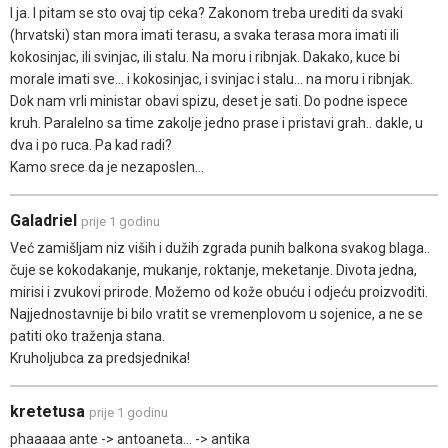
I ja. I pitam se sto ovaj tip ceka? Zakonom treba urediti da svaki
(hrvatski) stan mora imati terasu, a svaka terasa mora imati ili
kokosinjac, ili svinjac, ili stalu. Na moru i ribnjak. Dakako, kuce bi
morale imati sve... i kokosinjac, i svinjac i stalu... na moru i ribnjak.
Dok nam vrli ministar obavi spizu, deset je sati. Do podne ispece
kruh. Paralelno sa time zakolje jedno prase i pristavi grah.. dakle, u
dva i po ruca. Pa kad radi?
Kamo srece da je nezaposlen...
Galadriel
prije 1 godinu
Već zamišljam niz viših i dužih zgrada punih balkona svakog blaga..
čuje se kokodakanje, mukanje, roktanje, meketanje. Divota jedna,
mirisi i zvukovi prirode. Možemo od kože obuću i odjeću proizvoditi.
Najjednostavnije bi bilo vratit se vremenplovom u sojenice, a ne se
patiti oko traženja stana.
Kruholjubca za predsjednika!
kretetusa
prije 1 godinu
phaaaaa ante -> antoaneta... -> antika