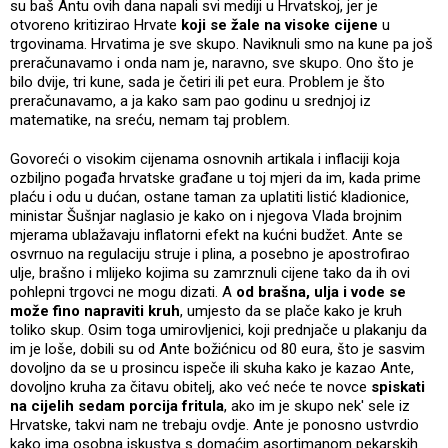
su baš Antu ovih dana napali svi mediji u Hrvatskoj, jer je
otvoreno kritizirao Hrvate
koji se žale na visoke cijene
u
trgovinama. Hrvatima je sve skupo. Naviknuli smo na kune pa još
preračunavamo i onda nam je, naravno, sve skupo. Ono što je
bilo dvije, tri kune, sada je četiri ili pet eura. Problem je što
preračunavamo, a ja kako sam pao godinu u srednjoj iz
matematike, na sreću, nemam taj problem.
Govoreći o visokim cijenama osnovnih artikala i inflaciji koja
ozbiljno pogađa hrvatske građane u toj mjeri da im, kada prime
plaću i odu u dućan, ostane taman za uplatiti listić kladionice,
ministar Šušnjar naglasio je kako on i njegova Vlada brojnim
mjerama ublažavaju inflatorni efekt na kućni budžet. Ante se
osvrnuo na regulaciju struje i plina, a posebno je apostrofirao
ulje, brašno i mlijeko kojima su zamrznuli cijene tako da ih ovi
pohlepni trgovci ne mogu dizati. A
od brašna, ulja i vode se
može fino napraviti kruh
, umjesto da se plače kako je kruh
toliko skup. Osim toga umirovljenici, koji prednjače u plakanju da
im je loše, dobili su od Ante božićnicu od 80 eura, što je sasvim
dovoljno da se u prosincu ispeče ili skuha kako je kazao Ante,
dovoljno kruha za čitavu obitelj, ako već neće te novce
spiskati
na cijelih sedam porcija fritula
, ako im je skupo nek' sele iz
Hrvatske, takvi nam ne trebaju ovdje. Ante je ponosno ustvrdio
kako ima osobna iskustva s domaćim asortimanom pekarskih