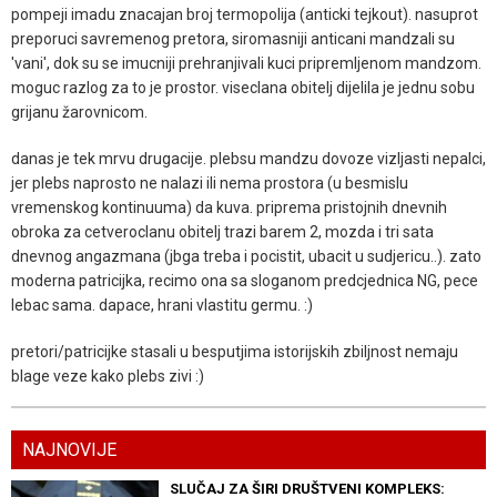
pompeji imadu znacajan broj termopolija (anticki tejkout). nasuprot
preporuci savremenog pretora, siromasniji anticani mandzali su
'vani', dok su se imucniji prehranjivali kuci pripremljenom mandzom.
moguc razlog za to je prostor. viseclana obitelj dijelila je jednu sobu
grijanu žarovnicom.
danas je tek mrvu drugacije. plebsu mandzu dovoze vizljasti nepalci,
jer plebs naprosto ne nalazi ili nema prostora (u besmislu
vremenskog kontinuuma) da kuva. priprema pristojnih dnevnih
obroka za cetveroclanu obitelj trazi barem 2, mozda i tri sata
dnevnog angazmana (jbga treba i pocistit, ubacit u sudjericu..). zato
moderna patricijka, recimo ona sa sloganom predcjednica NG, pece
lebac sama. dapace, hrani vlastitu germu. :)
pretori/patricijke stasali u besputjima istorijskih zbiljnost nemaju
blage veze kako plebs zivi :)
NAJNOVIJE
SLUČAJ ZA ŠIRI DRUŠTVENI KOMPLEKS: