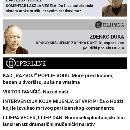
KOMENTAR LÁSZLA VÉGELA: Da li se autokratski
sistem može srušiti pravnim sredstvima?
KOLUMNA
ZDENKO DUKA
DRUGO MIŠLJENJE ZDENKA DUKE: Dijaspora kao
politički projekt HDZ-a
H
IPERLINK
KAD „RAZVOJ“ POPIJE VODU: More pred kućom,
bazen u dvorištu, suša na vratima
VIKTOR IVANČIĆ: Nazad naši
INTERVENCIJA KOJA MIJENJA STVAR: Priča o Hodži
koji je izvukao mrtvog partizanskog komandanta
LIJEPA VEČER, LIJEP DAN: Homoseksploatacijski film
lansiran uz dramatični mučenički narativ