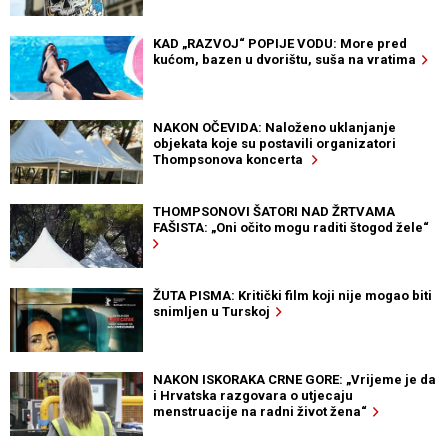
KAD „RAZVOJ“ POPIJE VODU: More pred
kućom, bazen u dvorištu, suša na vratima
NAKON OČEVIDA: Naloženo uklanjanje
objekata koje su postavili organizatori
Thompsonova koncerta
THOMPSONOVI ŠATORI NAD ŽRTVAMA
FAŠISTA: „Oni očito mogu raditi štogod žele“
ŽUTA PISMA: Kritički film koji nije mogao biti
snimljen u Turskoj
NAKON ISKORAKA CRNE GORE: „Vrijeme je da
i Hrvatska razgovara o utjecaju
menstruacije na radni život žena“