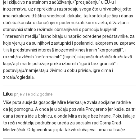
je izključivo na stalnom zadůživanju/"prosjačenju" u EU-u i
inozemstvu, uz neprëkidnu razprodaju svega čto u hṙvatskoj jošte
ima nëkakovu tṙžištnu vriednost. dakako, taj kontekst je širji i danas
obćebalkanski. u današnjem podemokratskom svietu, dṙžavljani i
stanovnici stalno režimski obmanjivani s pomoćju kupljenih
"interesnih medijā" lažno biraju u naprëd određene prëdstavnike, za
koje vjeruju da su njihovi zastupnici i poslannici, akoprëm su zapravo
ti isti prëdstavnici interesā inozemnih/inostranih "korporacijā", i
raznih/različnih "neformalnih" (tajnih) skupinā/družabā/družstavā
koje/a jih na te položaje prëko izbornih "igarā bez granicā" i
postavljaju/namještaju. živimo u dobu prividā, igre dima i
zṙcalā/ogledalā.
Lika
prije više od 2 godine
Više puta susjeda gospodje Mire Merkaš je zvala socijalne radnike
da joj pomognu. A onda je u očaju pozvala Provjereno jer, kaže, za tri
dana i sama ide u bolnicu, a onda Mira ostaje bez hrane. Pokušala je
to reći i voditelju područnog ureda za socijalni rad Gornji Grad-
Medveščak. Odgovorili su joj da takvih slučajeva - ima na tisuće.