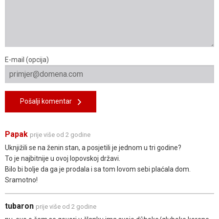
E-mail (opcija)
Pošalji komentar
Papak
prije više od 2 godine
Uknjižili se na ženin stan, a posjetili je jednom u tri godine?
To je najbitnije u ovoj lopovskoj državi.
Bilo bi bolje da ga je prodala i sa tom lovom sebi plaćala dom.
Sramotno!
tubaron
prije više od 2 godine