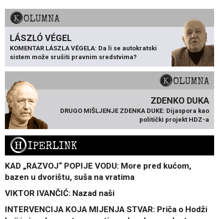
KOLUMNA
LÁSZLÓ VÉGEL
KOMENTAR LÁSZLA VÉGELA: Da li se autokratski
sistem može srušiti pravnim sredstvima?
KOLUMNA
ZDENKO DUKA
DRUGO MIŠLJENJE ZDENKA DUKE: Dijaspora kao
politički projekt HDZ-a
H
IPERLINK
KAD „RAZVOJ“ POPIJE VODU: More pred kućom,
bazen u dvorištu, suša na vratima
VIKTOR IVANČIĆ: Nazad naši
INTERVENCIJA KOJA MIJENJA STVAR: Priča o Hodži