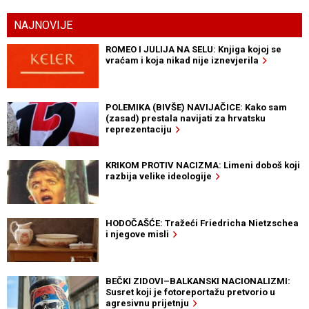
NAJNOVIJE
ROMEO I JULIJA NA SELU: Knjiga kojoj se
vraćam i koja nikad nije iznevjerila
POLEMIKA (BIVŠE) NAVIJAČICE: Kako sam
(zasad) prestala navijati za hrvatsku
reprezentaciju
KRIKOM PROTIV NACIZMA: Limeni doboš koji
razbija velike ideologije
HODOČAŠĆE: Tražeći Friedricha Nietzschea
i njegove misli
BEČKI ZIDOVI–BALKANSKI NACIONALIZMI:
Susret koji je fotoreportažu pretvorio u
agresivnu prijetnju