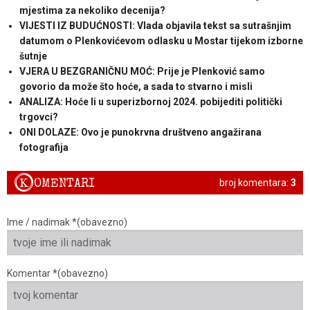
mjestima za nekoliko decenija?
VIJESTI IZ BUDUĆNOSTI: Vlada objavila tekst sa sutrašnjim
datumom o Plenkovićevom odlasku u Mostar tijekom izborne
šutnje
VJERA U BEZGRANIČNU MOĆ: Prije je Plenković samo
govorio da može što hoće, a sada to stvarno i misli
ANALIZA: Hoće li u superizbornoj 2024. pobijediti politički
trgovci?
ONI DOLAZE: Ovo je punokrvna društveno angažirana
fotografija
K
OMENTARI
broj komentara:
3
Ime / nadimak *(obavezno)
Komentar *(obavezno)