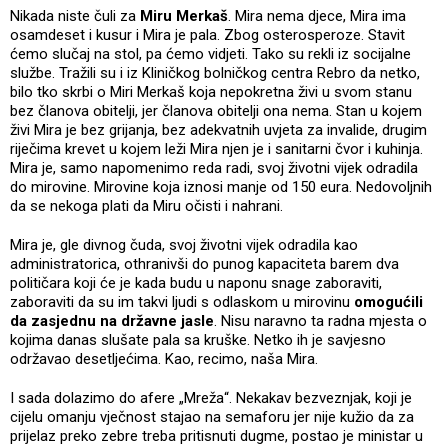
Nikada niste čuli za
Miru Merkaš
. Mira nema djece, Mira ima
osamdeset i kusur i Mira je pala. Zbog osterosperoze. Stavit
ćemo slučaj na stol, pa ćemo vidjeti. Tako su rekli iz socijalne
službe. Tražili su i iz Kliničkog bolničkog centra Rebro da netko,
bilo tko skrbi o Miri Merkaš koja nepokretna živi u svom stanu
bez članova obitelji, jer članova obitelji ona nema. Stan u kojem
živi Mira je bez grijanja, bez adekvatnih uvjeta za invalide, drugim
riječima krevet u kojem leži Mira njen je i sanitarni čvor i kuhinja.
Mira je, samo napomenimo reda radi, svoj životni vijek odradila
do mirovine. Mirovine koja iznosi manje od 150 eura. Nedovoljnih
da se nekoga plati da Miru očisti i nahrani.
Mira je, gle divnog čuda, svoj životni vijek odradila kao
administratorica, othranivši do punog kapaciteta barem dva
političara koji će je kada budu u naponu snage zaboraviti,
zaboraviti da su im takvi ljudi s odlaskom u mirovinu
omogućili
da zasjednu na državne jasle
. Nisu naravno ta radna mjesta o
kojima danas slušate pala sa kruške. Netko ih je savjesno
održavao desetljećima. Kao, recimo, naša Mira.
I sada dolazimo do afere „Mreža“. Nekakav bezveznjak, koji je
cijelu omanju vječnost stajao na semaforu jer nije kužio da za
prijelaz preko zebre treba pritisnuti dugme, postao je ministar u