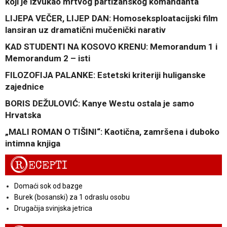
koji je izvukao mrtvog partizanskog komandanta
LIJEPA VEČER, LIJEP DAN: Homoseksploatacijski film
lansiran uz dramatični mučenički narativ
KAD STUDENTI NA KOSOVO KRENU: Memorandum 1 i
Memorandum 2 – isti
FILOZOFIJA PALANKE: Estetski kriteriji huliganske
zajednice
BORIS DEŽULOVIĆ: Kanye Westu ostala je samo
Hrvatska
„MALI ROMAN O TIŠINI“: Kaotična, zamršena i duboko
intimna knjiga
R
ECEPTI
Domaći sok od bazge
Burek (bosanski) za 1 odraslu osobu
Drugačija svinjska jetrica