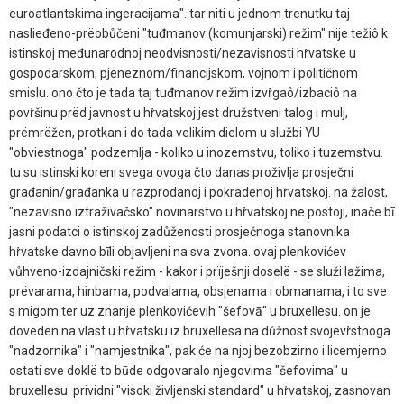
euroatlantskima ingeracijama". tar niti u jednom trenutku taj
naslieđeno-prëobůčeni "tuđmanov (komunjarski) režim" nije težiô k
istinskoj međunarodnoj neodvisnosti/nezavisnosti hṙvatske u
gospodarskom, pjeneznom/financijskom, vojnom i političnom
smislu. ono čto je tada taj tuđmanov režim izvṙgaô/izbaciô na
povṙšinu prëd javnost u hṙvatskoj jest družstveni talog i mulj,
prëmrëžen, protkan i do tada velikim dielom u službi YU
"obviestnoga" podzemlja - koliko u inozemstvu, toliko i tuzemstvu.
tu su istinski koreni svega ovoga čto danas proživlja prosječni
građanin/građanka u razprodanoj i pokradenoj hṙvatskoj. na žalost,
"nezavisno iztraživačsko" novinarstvo u hṙvatskoj ne postoji, inače bī
jasni podatci o istinskoj zadůženosti prosječnoga stanovnika
hṙvatske davno bīli objavljeni na sva zvona. ovaj plenkovićev
vůhveno-izdajničski režim - kakor i prïješnji doselë - se služi lažima,
prëvarama, hinbama, podvalama, obsjenama i obmanama, i to sve
s migom ter uz znanje plenkovićevih "šefovā" u bruxellesu. on je
doveden na vlast u hṙvatsku iz bruxellesa na důžnost svojevṙstnoga
"nadzornika" i "namjestnika", pak će na njoj bezobzirno i licemjerno
ostati sve doklë to būde odgovaralo njegovima "šefovima" u
bruxellesu. prividni "visoki življenski standard" u hṙvatskoj, zasnovan