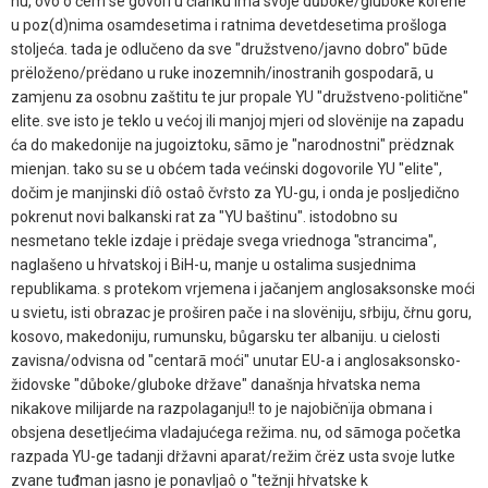
nu, ovo o čem se govori u članku ima svoje důboke/gluboke korene
u poz(d)nima osamdesetima i ratnima devetdesetima prošloga
stoljeća. tada je odlučeno da sve "družstveno/javno dobro" būde
prëloženo/prëdano u ruke inozemnih/inostranih gospodarā, u
zamjenu za osobnu zaštitu te jur propale YU "družstveno-politične"
elite. sve isto je teklo u većoj ili manjoj mjeri od slovënije na zapadu
ća do makedonije na jugoiztoku, sāmo je "narodnostni" prëdznak
mienjan. tako su se u obćem tada većinski dogovorile YU "elite",
dočim je manjinski dïô ostaô čvṙsto za YU-gu, i onda je posljedično
pokrenut novi balkanski rat za "YU baštinu". istodobno su
nesmetano tekle izdaje i prëdaje svega vriednoga "strancima",
naglašeno u hṙvatskoj i BiH-u, manje u ostalima susjednima
republikama. s protekom vrjemena i jačanjem anglosaksonske moći
u svietu, isti obrazac je proširen pače i na slovëniju, sṙbiju, čṙnu goru,
kosovo, makedoniju, rumunsku, bůgarsku ter albaniju. u cielosti
zavisna/odvisna od "centarā moći" unutar EU-a i anglosaksonsko-
židovske "důboke/gluboke dṙžave" današnja hṙvatska nema
nikakove milijarde na razpolaganju!! to je najobičnïja obmana i
obsjena desetljećima vladajućega režima. nu, od sāmoga početka
razpada YU-ge tadanji dṙžavni aparat/režim črëz usta svoje lutke
zvane tuđman jasno je ponavljaô o "težnji hṙvatske k