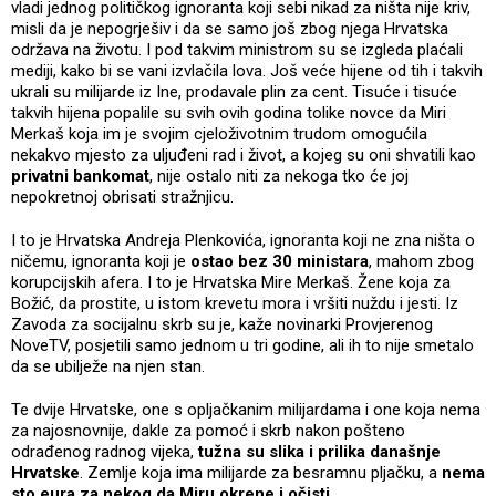
vladi jednog političkog ignoranta koji sebi nikad za ništa nije kriv,
misli da je nepogrješiv i da se samo još zbog njega Hrvatska
održava na životu. I pod takvim ministrom su se izgleda plaćali
mediji, kako bi se vani izvlačila lova. Još veće hijene od tih i takvih
ukrali su milijarde iz Ine, prodavale plin za cent. Tisuće i tisuće
takvih hijena popalile su svih ovih godina tolike novce da Miri
Merkaš koja im je svojim cjeloživotnim trudom omogućila
nekakvo mjesto za uljuđeni rad i život, a kojeg su oni shvatili kao
privatni bankomat
, nije ostalo niti za nekoga tko će joj
nepokretnoj obrisati stražnjicu.
I to je Hrvatska Andreja Plenkovića, ignoranta koji ne zna ništa o
ničemu, ignoranta koji je
ostao bez 30 ministara
, mahom zbog
korupcijskih afera. I to je Hrvatska Mire Merkaš. Žene koja za
Božić, da prostite, u istom krevetu mora i vršiti nuždu i jesti. Iz
Zavoda za socijalnu skrb su je, kaže novinarki Provjerenog
NoveTV, posjetili samo jednom u tri godine, ali ih to nije smetalo
da se ubilježe na njen stan.
Te dvije Hrvatske, one s opljačkanim milijardama i one koja nema
za najosnovnije, dakle za pomoć i skrb nakon pošteno
odrađenog radnog vijeka,
tužna su slika i prilika današnje
Hrvatske
. Zemlje koja ima milijarde za besramnu pljačku, a
nema
sto eura za nekog da Miru okrene i očisti
.