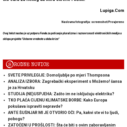
Lupiga.Com
Naslovna fotografija: screenshot/Provjereno
Ovaj tekst nastao je uz potporu Fonda za poticanje pluralizma i raznovrsnosti elektroničkih medija u
sklopu projekta "Ustavne vrednote u doba krize"
S
RODNE NOVICE
SVETE PRIVILEGIJE: Domoljublje po mjeri Thompsona
ANALIZA IZBORA: Zagrebački eksperiment s Možemo! šansa
je za Hrvatsku
STUDIJA (NE)USPJEHA: Zašto im ne isključuju elektriku?
TKO PLAĆA CIJENU KLIMATSKE BORBE: Kako Europa
pokušava ispraviti nepravde?
ANTE ŠUŠNJAR MI JE OTVORIO OČI: Pa, kakvi ste vi to ljudi,
pobogu?
ZATOČENI U PROŠLOSTI: Šta će biti s ovim zaboravljenim