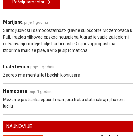
Pošalji komentar
Marijana
prije 1 godinu
Samoljubivost i samodostatnost- glavne su osobine Mozemovaca u
Puli, i razlog njihovog epskog neuspjeha.A grad je vapio za idejom i
ostvarivanjem ideje bolje buducnosti. O njihovoj propasti na
izborima malo se pise, a vrlo je siptomaticna.
Luda benca
prije 1 godinu
Zagreb ima mentalitet beckih k onjusara
Nemozete
prije 1 godinu
Možemo je stranka opasnih namjera,treba stati nakraj njihovom
ludilu
NAJNOVIJE