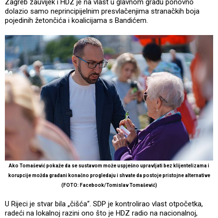
Zagreb zauvijek i HDZ je na vlast u glavnom gradu ponovno
dolazio samo neprincipijelnim presvlačenjima stranačkih boja
pojedinih žetončića i koalicijama s Bandićem.
Ako Tomašević pokaže da se sustavom može uspješno upravljati bez klijentelizama i
korupcije možda građani konačno progledaju i shvate da postoje pristojne alternative
(FOTO: Facebook/Tomislav Tomašević)
U Rijeci je stvar bila „čišća“. SDP je kontrolirao vlast otpočetka,
radeći na lokalnoj razini ono što je HDZ radio na nacionalnoj,