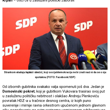
Krpan
– otići će u zasluženi politički zaborav.
Strankom vladaju
hajdaši
i
dončići
, koji socijaldemokraciju ne bi znali naći ni da se o nju
spotaknu (FOTO: Facebook/SDP)
Od izbornih gubitnika svakako valja spomenuti još dva. Jedan je
Domovinski pokret
, koji je gubitkom Vukovara trasirao svoj put
u zasluženu političku nebitnost i olakšao Andreju Plenkoviću
povratak HDZ-a u tračnice desnog centra, iz kojih puno
suverenije i mirnije ravna orkestrom upućenom jednom glavnom