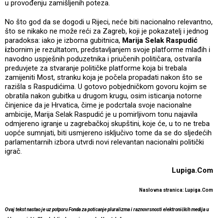
u provođenju zamišljenih poteza.
No što god da se dogodi u Rijeci, neće biti nacionalno relevantno,
što se nikako ne može reći za Zagreb, koji je pokazatelj i jednog
paradoksa: iako je izborna gubitnica,
Marija Selak Raspudić
i
zbornim je rezultatom, predstavljanjem svoje platforme mlađih i
navodno uspješnih poduzetnika i priučenih političara, ostvarila
preduvjete za stvaranje političke platforme koja bi trebala
zamijeniti Most, stranku koja je počela propadati nakon što se
razišla s Raspudićima. U gotovo pobjedničkom govoru kojim se
obratila nakon gubitka u drugom krugu, osim isticanja notorne
činjenice da je Hrvatica, čime je podcrtala svoje nacionalne
ambicije, Marija Selak Raspudić je u pomirljivom tonu najavila
odmjereno igranje u zagrebačkoj skupštini, koje će, u to ne treba
uopće sumnjati, biti usmjereno isključivo tome da se do sljedećih
parlamentarnih izbora utvrdi novi relevantan nacionalni politički
igrač.
Lupiga.Com
Naslovna stranica: Lupiga.Com
Ovaj tekst nastao je uz potporu Fonda za poticanje pluralizma i raznovrsnosti elektroničkih medija u