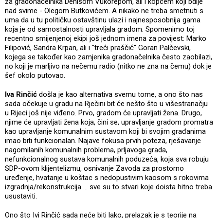
za gradonačelnika Denisom Vukorepom, ali i kopcem koji bdije
nad svime - Olegom Butkovićem. A nikako ne treba smetnuti s
uma da u tu političku ostavštinu ulazi i najnesposobnija gama
koja je od samostalnosti upravljala gradom. Spomenimo toj
recentno smijenjenoj ekipi još jednom imena za povijest: Marko
Filipović, Sandra Krpan, ali i "treći praščić" Goran Palčevski,
kojega se također kao zamjenika gradonačelnika često zaobilazi,
no koji je marljivo na nečemu radio (nitko ne zna na čemu) dok je
šef okolo putovao.
Iva Rinčić
došla je kao alternativa svemu tome, a ono što nas
sada očekuje u gradu na Rječini bit će nešto što u višestranačju
u Rijeci još nije viđeno. Prvo, gradom će upravljati žena. Drugo,
njime će upravljati žena koja, čini se, upravljanje gradom promatra
kao upravljanje komunalnim sustavom koji bi svojim građanima
imao biti funkcionalan. Najave fokusa prvih poteza, rješavanje
nagomilanih komunalnih problema, prljavoga grada,
nefunkcionalnog sustava komunalnih poduzeća, koja sva robuju
SDP-ovom klijentelizmu, osnivanje Zavoda za prostorno
uređenje, hvatanje u koštac s nedopustivim kaosom s rokovima
izgradnja/rekonstrukcija ... sve su to stvari koje doista hitno treba
usustaviti.
Ono što Ivi Rinčić sada neće biti lako, prelazak je s teorije na