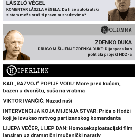
LÁSZLÓ VÉGEL
KOMENTAR LÁSZLA VÉGELA: Da li se autokratski
sistem može srušiti pravnim sredstvima?
KOLUMNA
ZDENKO DUKA
DRUGO MIŠLJENJE ZDENKA DUKE: Dijaspora kao
politički projekt HDZ-a
H
IPERLINK
KAD „RAZVOJ“ POPIJE VODU: More pred kućom,
bazen u dvorištu, suša na vratima
VIKTOR IVANČIĆ: Nazad naši
INTERVENCIJA KOJA MIJENJA STVAR: Priča o Hodži
koji je izvukao mrtvog partizanskog komandanta
LIJEPA VEČER, LIJEP DAN: Homoseksploatacijski film
lansiran uz dramatični mučenički narativ