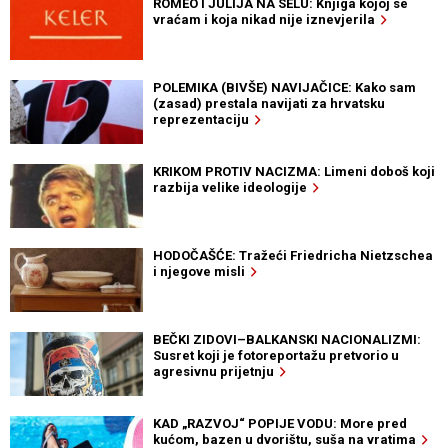
ROMEO I JULIJA NA SELU: Knjiga kojoj se
vraćam i koja nikad nije iznevjerila
POLEMIKA (BIVŠE) NAVIJAČICE: Kako sam
(zasad) prestala navijati za hrvatsku
reprezentaciju
KRIKOM PROTIV NACIZMA: Limeni doboš koji
razbija velike ideologije
HODOČAŠĆE: Tražeći Friedricha Nietzschea
i njegove misli
BEČKI ZIDOVI–BALKANSKI NACIONALIZMI:
Susret koji je fotoreportažu pretvorio u
agresivnu prijetnju
KAD „RAZVOJ“ POPIJE VODU: More pred
kućom, bazen u dvorištu, suša na vratima