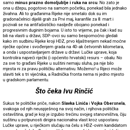
samo
minus prazno domoljublje i ruka na srcu
. No zato je
ona u džepu, pogotovo na samom početku, ponekad bila jednako
živahna. Ali to građanima Rijeke nije smetalo dok su im
gradonačelnici dijelili grah za Prvi maj, karanfile za 8. mart i
pozivali se na antifašističko nasljeđe obojano ponekad i
progresivnim duginim bojama. U isto to vrijeme, pa čak i kad su
bili na vlasti u državi, SDP-ovci su samo bespomoćno gledali
kako im sudbinu Rijeke kroji HDZ, prvo kljaštrenjem nekad moćne
riječke općine i svođenjem grada na 40-ak četvornih kilometara,
a onda i uspostavljanjem države u državi: Lučke uprave, koja
kontrolira najveći riječki (i općenito hrvatski) resurs – obalu. No
za sve to građani Rijeke u suštini nemaju sluha, pa nije bilo
mjesta ni za pravu političku alternativu. Možemo! u Rijeci može
slaviti tek s tri vijećnika, a Radnička fronta nema ni jedno mjesto
u gradskom parlamentu.
Što čeka Ivu Rinčić
Sukus te političke priče, nakon
Slavka Linića
i
Vojka Obersnela
,
svakoga od njih neuspješnog na svoj način, i njihova politička
ostavština, grad je koji je izgubio trećinu svojeg stanovništva, čiju
suštinu u potpunosti dirigira nacionalna vlast kroz uspostavu
Lučke uprave, u riječkom slučaju na čelu s HDZ-ovim kandidatom