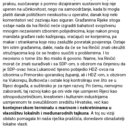
praksu, suočavanje s pomno dizajniranim sustavom koji nije
uperen na učinkovitost, nego na samoodržanje, kada bi mogla
platiti danak političkom neiskustvu u operativi, danak koji neki
komentatori već zazivaju kao siguran. Građanima Rijeke stoga
ostaje nada da Iva Rinčić neće izgraditi bahatost svojstvenu
mnogim nezavisnim izbornim pobjednicima, koje nakon prvog
mandata građani rado kažnjavaju, vraćajući se korijenima, pa
makar i strankama koje nisu zaslužile povratak povjerenja. Ostaje
tim istim građanima, dakle, nada da će se Iva Rinčić znati okružiti
stručnjacima koji će se hrabro suočiti s problemima. I to
neovisno o tome što tko mislio ili govorio. Naime, Iva Rinčić
morat će znati surađivati i sa SDP-om, s obzirom na činjenicu da
je SDP-ovac Ivica Lukanović tijesno pobijedio HDZ-ovca na
izborima u Primorsko-goranskoj županiji, ali i HDZ-om, s obzirom
na Vukorepu, Butkovića i ostale koji kontroliraju sve što se u
Rijeci događa, a suštinsko je za njen razvoj. Pri čemu, nemojmo
zaboraviti, taj razvoj kako ga oni vide nije usmjeren Rijeci kao
sitnopoduzetničkom, kreativnim i kulturnim industrijama
usmjerenom te sveučilišnom središtu Hrvatske, već kao
kontejnerskom terminalu s marinom i nekretninama u
vlasništvu lokalnih i međunarodnih tajkuna
. A toj su viziji
obilato pomagala tri naša riječka praščića, donedavni obnašatelji
lokalne vlasti.