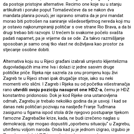
da postoje pristojne alternative. Recimo one koje su u stanju
artikulirati i poruke poput Tomaševićeve da se nakon dva
mandata planira povući, jer ispravno smatra da je prvi mandat
morao biti potrošen na saniranje višedesetljetnog nereda koji mu
je ostavio najkorumpiraniji političar s ove strane Rio Brava, a da bi
drugi trebao biti razvojni. U trećem bi svakome počelo svašta
padati napamet, pa je vrijeme da se ode. Za takvo razmišljanje
sposoban je samo onaj tko vlast ne doživljava kao prostor za
stjecanje osobne dobiti.
Alternativa koju su u Rijeci građani izabrali umjesto klijentelizma
dugovladajućih ima ime Iva i dolazi iz jedne sasvim druge
političke priče. Rijeka nije sazrela za onu promjenu koju živi
Zagreb te u Rijeci stvari ipak drugačije stoje, iako su neki
momenti vrlo slični. I Zagreb i Rijeka su od početka višestranačja
rano
utvrdili svoju poziciju nasuprot one HDZ-a
, čemu je HDZ
konstantno pridonosio. Dok je kod Rijeke ona ustanovljena
odmah, Zagrebu je trebalo nekoliko godina da je usvoji. I kad se
danas neki političari pozivaju na nasljeđe Franje Tuđmana
zasigurno u figama ispod stola drže njegovo postupanje tijekom
famozne Zagrebačke krize, kada, ne budi izrečeno naglas u
demokraciji, nije mogao dopustiti „oporbenu situaciju“ u Zagrebu,
utvrđenu voljom naroda. Onda kad ju je jednom izigrao, izgubio je