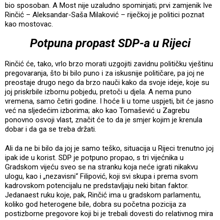
bio sposoban. A Most nije uzaludno spominjati; prvi zamjenik Ive
Rinčić – Aleksandar-Saša Milaković – riječkoj je politici poznat
kao mostovac.
Potpuna propast SDP-a u Rijeci
Rinčić će, tako, vrlo brzo morati uzgojiti zavidnu političku vještinu
pregovaranja, što bi bilo puno i za iskusnije političare, pa joj ne
preostaje drugo nego da brzo nauči kako da svoje ideje, koje su
joj priskrbile izbornu pobjedu, pretoči u djela. A nema puno
vremena, samo četiri godine. I hoće li u tome uspjeti, bit će jasno
već na sljedećim izborima; ako kao Tomašević u Zagrebu
ponovno osvoji vlast, značit će to da je smjer kojim je krenula
dobar i da ga se treba držati.
Ali da ne bi bilo da joj je samo teško, situacija u Rijeci trenutno joj
ipak ide u korist. SDP je potpuno propao, s tri vijećnika u
Gradskom vijeću sveo se na stranku koja neće igrati nikakvu
ulogu, kao i „nezavisni“ Filipović, koji svi skupa i prema svom
kadrovskom potencijalu ne predstavljaju neki bitan faktor.
Jedanaest ruku koje, pak, Rinčić ima u gradskom parlamentu,
koliko god heterogene bile, dobra su početna pozicija za
postizborne pregovore koji bi je trebali dovesti do relativnog mira