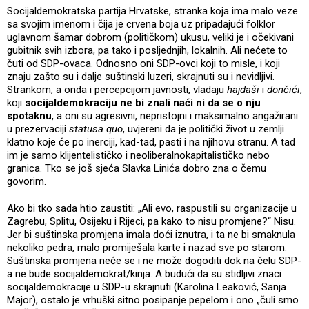
Socijaldemokratska partija Hrvatske, stranka koja ima malo veze
sa svojim imenom i čija je crvena boja uz pripadajući folklor
uglavnom šamar dobrom (političkom) ukusu, veliki je i očekivani
gubitnik svih izbora, pa tako i posljednjih, lokalnih. Ali nećete to
čuti od SDP-ovaca. Odnosno oni SDP-ovci koji to misle, i koji
znaju zašto su i dalje suštinski luzeri, skrajnuti su i nevidljivi.
Strankom, a onda i percepcijom javnosti, vladaju
hajdaši
i
dončići
,
koji
socijaldemokraciju ne bi znali naći ni da se o nju
spotaknu
, a oni su agresivni, nepristojni i maksimalno angažirani
u prezervaciji
statusa quo
, uvjereni da je politički život u zemlji
klatno koje će po inerciji, kad-tad, pasti i na njihovu stranu. A tad
im je samo klijentelističko i neoliberalnokapitalističko nebo
granica. Tko se još sjeća Slavka Linića dobro zna o čemu
govorim.
Ako bi tko sada htio zaustiti: „Ali evo, raspustili su organizacije u
Zagrebu, Splitu, Osijeku i Rijeci, pa kako to nisu promjene?“ Nisu.
Jer bi suštinska promjena imala doći iznutra, i ta ne bi smaknula
nekoliko pedra, malo promiješala karte i nazad sve po starom.
Suštinska promjena neće se i ne može dogoditi dok na čelu SDP-
a ne bude socijaldemokrat/kinja. A budući da su stidljivi znaci
socijaldemokracije u SDP-u skrajnuti (Karolina Leaković, Sanja
Major), ostalo je vrhuški sitno posipanje pepelom i ono „čuli smo