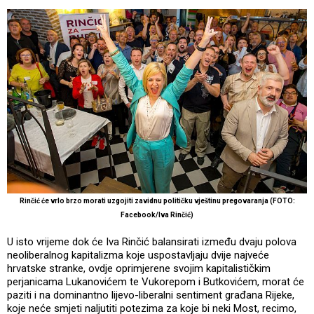
Rinčić će vrlo brzo morati uzgojiti zavidnu političku vještinu pregovaranja (FOTO:
Facebook/Iva Rinčić)
U isto vrijeme dok će Iva Rinčić balansirati između dvaju polova
neoliberalnog kapitalizma koje uspostavljaju dvije najveće
hrvatske stranke, ovdje oprimjerene svojim kapitalističkim
perjanicama Lukanovićem te Vukorepom i Butkovićem, morat će
paziti i na dominantno lijevo-liberalni sentiment građana Rijeke,
koje neće smjeti naljutiti potezima za koje bi neki Most, recimo,