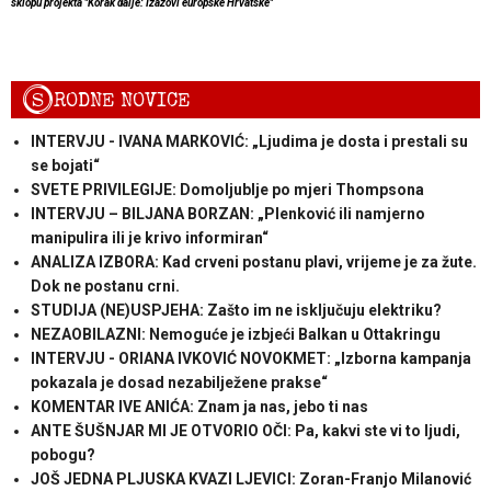
sklopu projekta "Korak dalje: Izazovi europske Hrvatske"
S
RODNE NOVICE
INTERVJU - IVANA MARKOVIĆ: „Ljudima je dosta i prestali su
se bojati“
SVETE PRIVILEGIJE: Domoljublje po mjeri Thompsona
INTERVJU – BILJANA BORZAN: „Plenković ili namjerno
manipulira ili je krivo informiran“
ANALIZA IZBORA: Kad crveni postanu plavi, vrijeme je za žute.
Dok ne postanu crni.
STUDIJA (NE)USPJEHA: Zašto im ne isključuju elektriku?
NEZAOBILAZNI: Nemoguće je izbjeći Balkan u Ottakringu
INTERVJU - ORIANA IVKOVIĆ NOVOKMET: „Izborna kampanja
pokazala je dosad nezabilježene prakse“
KOMENTAR IVE ANIĆA: Znam ja nas, jebo ti nas
ANTE ŠUŠNJAR MI JE OTVORIO OČI: Pa, kakvi ste vi to ljudi,
pobogu?
JOŠ JEDNA PLJUSKA KVAZI LJEVICI: Zoran-Franjo Milanović