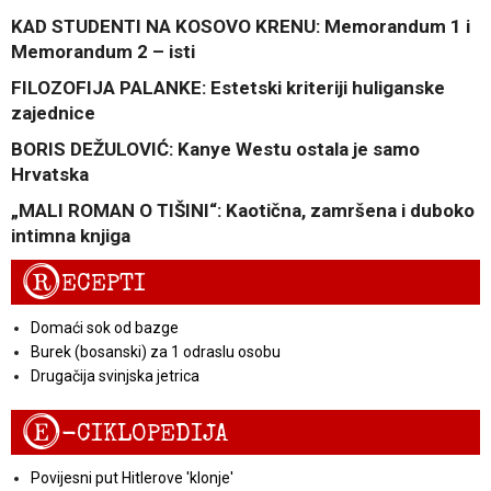
KAD STUDENTI NA KOSOVO KRENU: Memorandum 1 i
Memorandum 2 – isti
FILOZOFIJA PALANKE: Estetski kriteriji huliganske
zajednice
BORIS DEŽULOVIĆ: Kanye Westu ostala je samo
Hrvatska
„MALI ROMAN O TIŠINI“: Kaotična, zamršena i duboko
intimna knjiga
R
ECEPTI
Domaći sok od bazge
Burek (bosanski) za 1 odraslu osobu
Drugačija svinjska jetrica
E
-CIKLOPEDIJA
Povijesni put Hitlerove 'klonje'