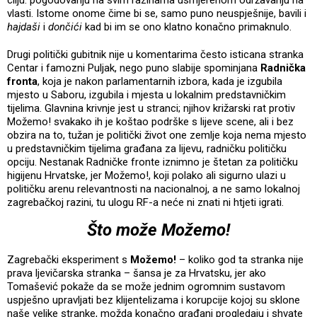
cilju: pogodovanju na svim razinama usmjerenom održavanju na
vlasti. Istome onome čime bi se, samo puno neuspješnije, bavili i
hajdaši
i
dončići
kad bi im se ono klatno konačno primaknulo.
Drugi politički gubitnik nije u komentarima često isticana stranka
Centar i famozni Puljak, nego puno slabije spominjana
Radnička
fronta
, koja je nakon parlamentarnih izbora, kada je izgubila
mjesto u Saboru, izgubila i mjesta u lokalnim predstavničkim
tijelima. Glavnina krivnje jest u stranci; njihov križarski rat protiv
Možemo! svakako ih je koštao podrške s lijeve scene, ali i bez
obzira na to, tužan je politički život one zemlje koja nema mjesto
u predstavničkim tijelima građana za lijevu, radničku političku
opciju. Nestanak Radničke fronte iznimno je štetan za političku
higijenu Hrvatske, jer Možemo!, koji polako ali sigurno ulazi u
političku arenu relevantnosti na nacionalnoj, a ne samo lokalnoj
zagrebačkoj razini, tu ulogu RF-a neće ni znati ni htjeti igrati.
Što može Možemo!
Zagrebački eksperiment s
Možemo!
– koliko god ta stranka nije
prava ljevičarska stranka – šansa je za Hrvatsku, jer ako
Tomašević pokaže da se može jednim ogromnim sustavom
uspješno upravljati bez klijentelizama i korupcije kojoj su sklone
naše velike stranke, možda konačno građani progledaju i shvate