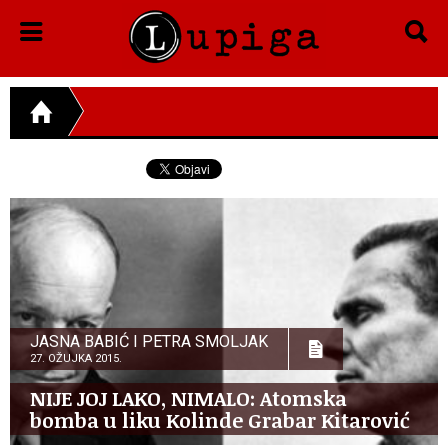
JASNA BABIĆ I PETRA SMOLJAK
27. OŽUJKA 2015.
NIJE JOJ LAKO, NIMALO: Atomska
bomba u liku Kolinde Grabar Kitarović