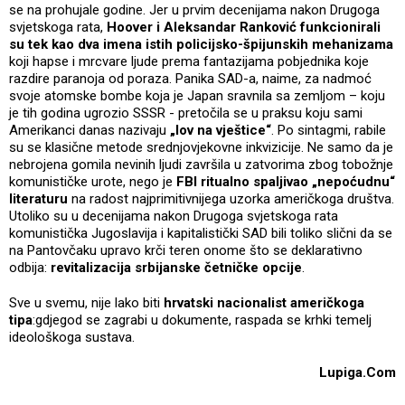
se na prohujale godine. Jer u prvim decenijama nakon Drugoga
svjetskoga rata,
Hoover i Aleksandar Ranković funkcionirali
su tek kao dva imena istih policijsko-špijunskih mehanizama
koji hapse i mrcvare ljude prema fantazijama pobjednika koje
razdire paranoja od poraza. Panika SAD-a, naime, za nadmoć
svoje atomske bombe koja je Japan sravnila sa zemljom – koju
je tih godina ugrozio SSSR - pretočila se u praksu koju sami
Amerikanci danas nazivaju
„lov na vještice“
. Po sintagmi, rabile
su se klasične metode srednjovjekovne inkvizicije. Ne samo da je
nebrojena gomila nevinih ljudi završila u zatvorima zbog tobožnje
komunističke urote, nego je
FBI ritualno spaljivao „nepoćudnu“
literaturu
na radost najprimitivnijega uzorka američkoga društva.
Utoliko su u decenijama nakon Drugoga svjetskoga rata
komunistička Jugoslavija i kapitalistički SAD bili toliko slični da se
na Pantovčaku upravo krči teren onome što se deklarativno
odbija:
revitalizacija srbijanske četničke opcije
.
Sve u svemu, nije lako biti
hrvatski nacionalist američkoga
tipa
:gdjegod se zagrabi u dokumente, raspada se krhki temelj
ideološkoga sustava.
Lupiga.Com