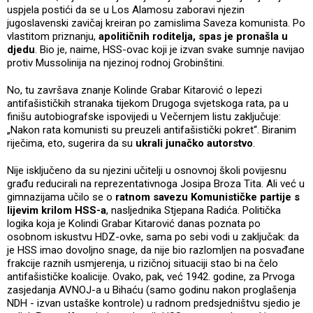
uspjela postići da se u Los Alamosu zaboravi njezin
jugoslavenski zavičaj kreiran po zamislima Saveza komunista. Po
vlastitom priznanju,
apolitičnih roditelja, spas je pronašla u
djedu
. Bio je, naime, HSS-ovac koji je izvan svake sumnje navijao
protiv Mussolinija na njezinoj rodnoj Grobinštini.
No, tu završava znanje Kolinde Grabar Kitarović o lepezi
antifašističkih stranaka tijekom Drugoga svjetskoga rata, pa u
finišu autobiografske ispovijedi u Večernjem listu zaključuje:
„Nakon rata komunisti su preuzeli antifašistički pokret“. Biranim
riječima, eto, sugerira da su
ukrali junačko autorstvo
.
Nije isključeno da su njezini učitelji u osnovnoj školi povijesnu
građu reducirali na reprezentativnoga Josipa Broza Tita. Ali već u
gimnazijama učilo se o
ratnom savezu Komunističke partije s
lijevim krilom HSS-a
, nasljednika Stjepana Radića. Politička
logika koja je Kolindi Grabar Kitarović danas poznata po
osobnom iskustvu HDZ-ovke, sama po sebi vodi u zaključak: da
je HSS imao dovoljno snage, da nije bio razlomljen na posvađane
frakcije raznih usmjerenja, u rizičnoj situaciji stao bi na čelo
antifašističke koalicije. Ovako, pak, već 1942. godine, za Prvoga
zasjedanja AVNOJ-a u Bihaću (samo godinu nakon proglašenja
NDH - izvan ustaške kontrole) u radnom predsjedništvu sjedio je