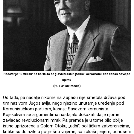
Hoover je "lustriran" na način da se glavni washingtonski aerodrom i dan danas zove po
njemu
(FOTO: Wikimedia)
Od tada, pa nadalje nikome na Zapadu nije smetala država pod
tim nazivom Jugoslavija, nego njezino unutarnje uređenje pod
Komunističkom partijom, kasnije Savezom komunista.
Kojekakvim se argumentima nastajalo dokazati da je njome
zavladao revolucionarni mrak. Pa premda je u tome bilo obilje
istine uprizorene u Golom Otoku, „udbi“, političkim zatvorenicima,
kritike su dolazile u pogrešno vrijeme, sa zakašnjenjem, odnoseći