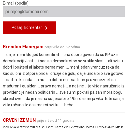
E-mail (opcija)
Pošalji komentar
Brendon Flanegam
prije više od 6 godina
... da je meni štogod komentirat ... ona dobro govori da su KP uzeli
demokraciji vlast .... i sad sa demonkrcijon se vratila vlast ... ali svi su
dobri i pošteni al jakete nema meni ... meni jedan vrancuz reka da
kad su oni iz otpora pridali oružje de golu, da je unda bilo sve gotovo
... sad ja i kolinda ... a nu ... a dobro nu .. sad san ja u venezueli sa
maduron i guaidon ... pravo nemeš ... a neš ne ... ja više naoružanje iz
providencije nedan političarin ... sve su mi pokrali pa san mora bogu
ukrest sve ... da je nas na sutjesci bilo 195 i da san ja vika: tute san ja,
vi to računajte da smo mi svi tu ..... hehe
CRVENI ZEMUN
prije više od 11 godina
ODLIČAN TEKST!!! DA SU SE USTAŠE I ČETNICI PITALI ODAVNO NE BI