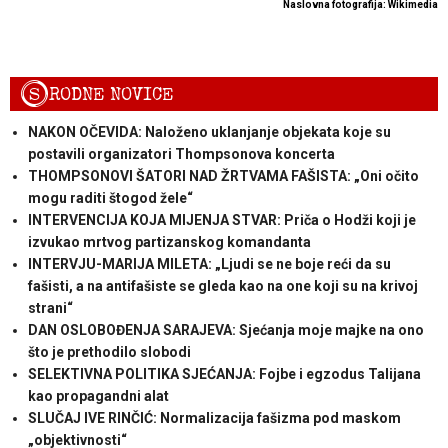
Naslovna fotografija: Wikimedia
S
RODNE NOVICE
NAKON OČEVIDA: Naloženo uklanjanje objekata koje su
postavili organizatori Thompsonova koncerta
THOMPSONOVI ŠATORI NAD ŽRTVAMA FAŠISTA: „Oni očito
mogu raditi štogod žele“
INTERVENCIJA KOJA MIJENJA STVAR: Priča o Hodži koji je
izvukao mrtvog partizanskog komandanta
INTERVJU-MARIJA MILETA: „Ljudi se ne boje reći da su
fašisti, a na antifašiste se gleda kao na one koji su na krivoj
strani“
DAN OSLOBOĐENJA SARAJEVA: Sjećanja moje majke na ono
što je prethodilo slobodi
SELEKTIVNA POLITIKA SJEĆANJA: Fojbe i egzodus Talijana
kao propagandni alat
SLUČAJ IVE RINČIĆ: Normalizacija fašizma pod maskom
„objektivnosti“