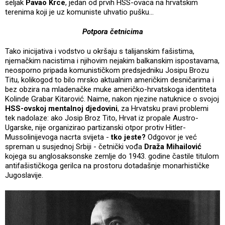
seljak
Pavao Krce
, jedan od prvih HSS-ovaca na hrvatskim
terenima koji je uz komuniste uhvatio pušku...
Potpora četnicima
Tako inicijativa i vodstvo u okršaju s talijanskim fašistima,
njemačkim nacistima i njihovim nejakim balkanskim ispostavama,
neosporno pripada komunističkom predsjedniku Josipu Brozu
Titu, kolikogod to bilo mrsko aktualnim američkim desničarima i
bez obzira na mladenačke muke američko-hrvatskoga identiteta
Kolinde Grabar Kitarović. Naime, nakon njezine natuknice o svojoj
HSS-ovskoj mentalnoj djedovini
, za Hrvatsku pravi problemi
tek nadolaze: ako Josip Broz Tito, Hrvat iz propale Austro-
Ugarske, nije organizirao partizanski otpor protiv Hitler-
Mussolinijevoga nacrta svijeta -
tko jeste?
Odgovor je već
spreman u susjednoj Srbiji - četnički vođa
Draža Mihailović
kojega su anglosaksonske zemlje do 1943. godine častile titulom
antifašističkoga gerilca na prostoru dotadašnje monarhističke
Jugoslavije.