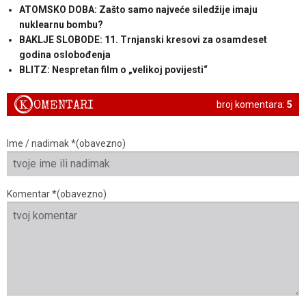
ATOMSKO DOBA: Zašto samo najveće siledžije imaju
nuklearnu bombu?
BAKLJE SLOBODE: 11. Trnjanski kresovi za osamdeset
godina oslobođenja
BLITZ: Nespretan film o „velikoj povijesti“
K
OMENTARI
broj komentara:
5
Ime / nadimak *(obavezno)
Komentar *(obavezno)