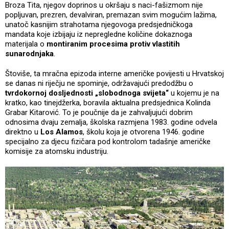
Broza Tita, njegov doprinos u okršaju s naci-fašizmom nije
popljuvan, prezren, devalviran, premazan svim mogućim lažima,
unatoč kasnijim strahotama njegovoga predsjedničkoga
mandata koje izbijaju iz nepregledne količine dokaznoga
materijala o
montiranim procesima protiv vlastitih
sunarodnjaka
.
Štoviše, ta mračna epizoda interne američke povijesti u Hrvatskoj
se danas ni riječju ne spominje, održavajući predodžbu o
tvrdokornoj dosljednosti „slobodnoga svijeta“
u kojemu je na
kratko, kao tinejdžerka, boravila aktualna predsjednica Kolinda
Grabar Kitarović. To je poučnije da je zahvaljujući dobrim
odnosima dvaju zemalja, školska razmjena 1983. godine odvela
direktno u
Los Alamos
, školu koja je otvorena 1946. godine
specijalno za djecu fizičara pod kontrolom tadašnje američke
komisije za atomsku industriju.