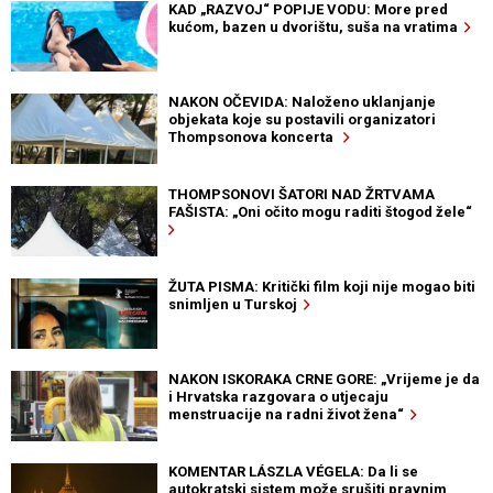
KAD „RAZVOJ“ POPIJE VODU: More pred
kućom, bazen u dvorištu, suša na vratima
NAKON OČEVIDA: Naloženo uklanjanje
objekata koje su postavili organizatori
Thompsonova koncerta
THOMPSONOVI ŠATORI NAD ŽRTVAMA
FAŠISTA: „Oni očito mogu raditi štogod žele“
ŽUTA PISMA: Kritički film koji nije mogao biti
snimljen u Turskoj
NAKON ISKORAKA CRNE GORE: „Vrijeme je da
i Hrvatska razgovara o utjecaju
menstruacije na radni život žena“
KOMENTAR LÁSZLA VÉGELA: Da li se
autokratski sistem može srušiti pravnim