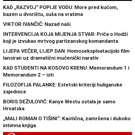
KAD „RAZVOJ“ POPIJE VODU: More pred kućom,
bazen u dvorištu, suša na vratima
VIKTOR IVANČIĆ: Nazad naši
INTERVENCIJA KOJA MIJENJA STVAR: Priča o Hodži
koji je izvukao mrtvog partizanskog komandanta
LIJEPA VEČER, LIJEP DAN: Homoseksploatacijski film
lansiran uz dramatični mučenički narativ
KAD STUDENTI NA KOSOVO KRENU: Memorandum 1 i
Memorandum 2 – isti
FILOZOFIJA PALANKE: Estetski kriteriji huliganske
zajednice
BORIS DEŽULOVIĆ: Kanye Westu ostala je samo
Hrvatska
„MALI ROMAN O TIŠINI“: Kaotična, zamršena i duboko
intimna knjiga