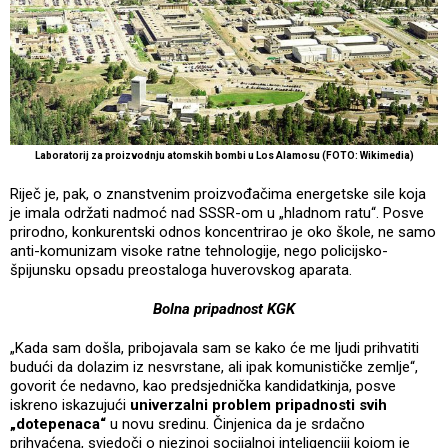
Laboratorij za proizvodnju atomskih bombi u Los Alamosu (FOTO: Wikimedia)
Riječ je, pak, o znanstvenim proizvođačima energetske sile koja
je imala održati nadmoć nad SSSR-om u „hladnom ratu“. Posve
prirodno, konkurentski odnos koncentrirao je oko škole, ne samo
anti-komunizam visoke ratne tehnologije, nego policijsko-
špijunsku opsadu preostaloga huverovskog aparata.
Bolna pripadnost KGK
„Kada sam došla, pribojavala sam se kako će me ljudi prihvatiti
budući da dolazim iz nesvrstane, ali ipak komunističke zemlje“,
govorit će nedavno, kao predsjednička kandidatkinja, posve
iskreno iskazujući
univerzalni problem pripadnosti svih
„dotepenaca“
u novu sredinu. Činjenica da je srdačno
prihvaćena, svjedoči o njezinoj socijalnoj inteligenciji kojom je