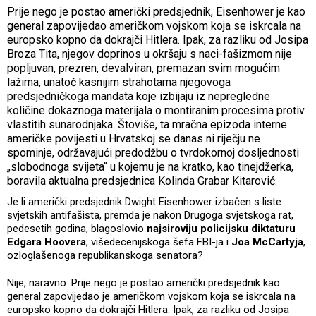
Prije nego je postao američki predsjednik, Eisenhower je kao
general zapovijedao američkom vojskom koja se iskrcala na
europsko kopno da dokrajči Hitlera. Ipak, za razliku od Josipa
Broza Tita, njegov doprinos u okršaju s naci-fašizmom nije
popljuvan, prezren, devalviran, premazan svim mogućim
lažima, unatoč kasnijim strahotama njegovoga
predsjedničkoga mandata koje izbijaju iz nepregledne
količine dokaznoga materijala o montiranim procesima protiv
vlastitih sunarodnjaka. Štoviše, ta mračna epizoda interne
američke povijesti u Hrvatskoj se danas ni riječju ne
spominje, održavajući predodžbu o tvrdokornoj dosljednosti
„slobodnoga svijeta“ u kojemu je na kratko, kao tinejdžerka,
boravila aktualna predsjednica Kolinda Grabar Kitarović.
Je li američki predsjednik Dwight Eisenhower izbačen s liste
svjetskih antifašista, premda je nakon Drugoga svjetskoga rat,
pedesetih godina, blagoslovio
najsiroviju policijsku diktaturu
Edgara Hoovera
, višedecenijskoga šefa FBI-ja i
Joa McCartyja
,
ozloglašenoga republikanskoga senatora?
Nije, naravno. Prije nego je postao američki predsjednik kao
general zapovijedao je američkom vojskom koja se iskrcala na
europsko kopno da dokrajči Hitlera. Ipak, za razliku od Josipa