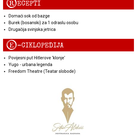
R
ECEPTI
Domaći sok od bazge
Burek (bosanski) za 1 odraslu osobu
Drugačija svinjska jetrica
E
-CIKLOPEDIJA
Povijesni put Hitlerove 'klonje'
Yugo - urbana legenda
Freedom Theatre (Teatar slobode)