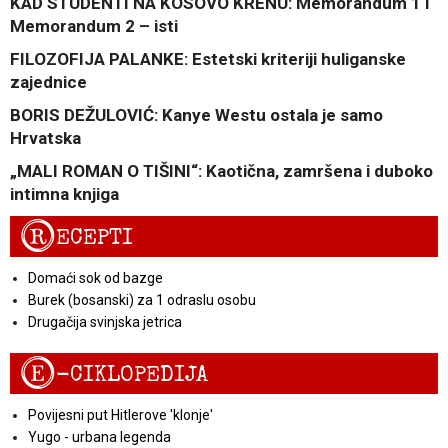
KAD STUDENTI NA KOSOVO KRENU: Memorandum 1 i
Memorandum 2 – isti
FILOZOFIJA PALANKE: Estetski kriteriji huliganske
zajednice
BORIS DEŽULOVIĆ: Kanye Westu ostala je samo
Hrvatska
„MALI ROMAN O TIŠINI“: Kaotična, zamršena i duboko
intimna knjiga
R
ECEPTI
Domaći sok od bazge
Burek (bosanski) za 1 odraslu osobu
Drugačija svinjska jetrica
E
-CIKLOPEDIJA
Povijesni put Hitlerove 'klonje'
Yugo - urbana legenda