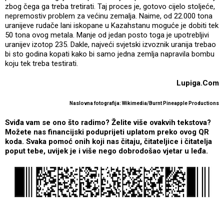
zbog čega ga treba tretirati. Taj proces je, gotovo cijelo stoljeće,
nepremostiv problem za većinu zemalja. Naime, od 22.000 tona
uranijeve rudače lani iskopane u Kazahstanu moguće je dobiti tek
50 tona ovog metala. Manje od jedan posto toga je upotrebljivi
uranijev izotop 235. Dakle, najveći svjetski izvoznik uranija trebao
bi sto godina kopati kako bi samo jedna zemlja napravila bombu
koju tek treba testirati.
Lupiga.Com
Naslovna fotografija: Wikimedia/
Burnt Pineapple Productions
Sviđa vam se ono što radimo? Želite više ovakvih tekstova?
Možete nas financijski poduprijeti uplatom preko ovog QR
koda. Svaka pomoć onih koji nas čitaju, čitateljice i čitatelja
poput tebe, uvijek je i više nego dobrodošao vjetar u leđa.