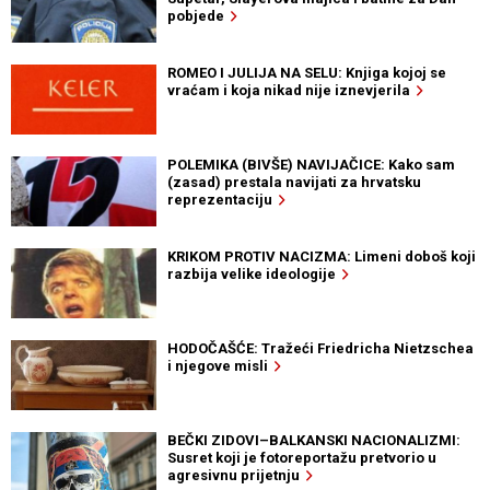
pobjede
ROMEO I JULIJA NA SELU: Knjiga kojoj se
vraćam i koja nikad nije iznevjerila
POLEMIKA (BIVŠE) NAVIJAČICE: Kako sam
(zasad) prestala navijati za hrvatsku
reprezentaciju
KRIKOM PROTIV NACIZMA: Limeni doboš koji
razbija velike ideologije
HODOČAŠĆE: Tražeći Friedricha Nietzschea
i njegove misli
BEČKI ZIDOVI–BALKANSKI NACIONALIZMI:
Susret koji je fotoreportažu pretvorio u
agresivnu prijetnju