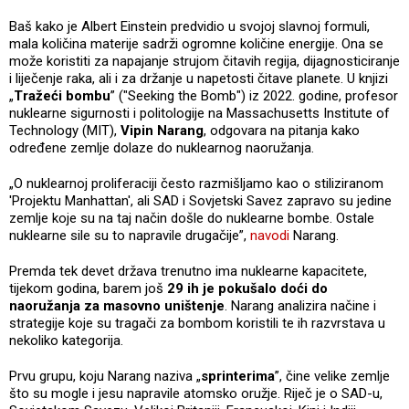
Baš kako je Albert Einstein predvidio u svojoj slavnoj formuli,
mala količina materije sadrži ogromne količine energije. Ona se
može koristiti za napajanje strujom čitavih regija, dijagnosticiranje
i liječenje raka, ali i za držanje u napetosti čitave planete. U knjizi
„
Tražeći bombu
” ("Seeking the Bomb") iz 2022. godine, profesor
nuklearne sigurnosti i politologije na Massachusetts Institute of
Technology (MIT),
Vipin Narang
, odgovara na pitanja kako
određene zemlje dolaze do nuklearnog naoružanja.
„O nuklearnoj proliferaciji često razmišljamo kao o stiliziranom
'Projektu Manhattan', ali SAD i Sovjetski Savez zapravo su jedine
zemlje koje su na taj način došle do nuklearne bombe. Ostale
nuklearne sile su to napravile drugačije”,
navodi
Narang.
Premda tek devet država trenutno ima nuklearne kapacitete,
tijekom godina, barem još
29 ih je pokušalo doći do
naoružanja za masovno uništenje
. Narang analizira načine i
strategije koje su tragači za bombom koristili te ih razvrstava u
nekoliko kategorija.
Prvu grupu, koju Narang naziva „
sprinterima
”, čine velike zemlje
što su mogle i jesu napravile atomsko oružje. Riječ je o SAD-u,