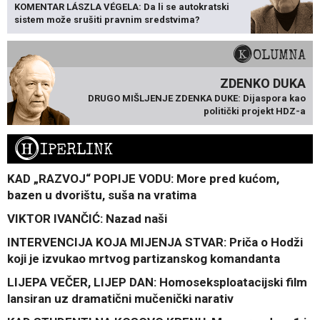
KOMENTAR LÁSZLA VÉGELA: Da li se autokratski
sistem može srušiti pravnim sredstvima?
KOLUMNA
ZDENKO DUKA
DRUGO MIŠLJENJE ZDENKA DUKE: Dijaspora kao
politički projekt HDZ-a
H
IPERLINK
KAD „RAZVOJ“ POPIJE VODU: More pred kućom,
bazen u dvorištu, suša na vratima
VIKTOR IVANČIĆ: Nazad naši
INTERVENCIJA KOJA MIJENJA STVAR: Priča o Hodži
koji je izvukao mrtvog partizanskog komandanta
LIJEPA VEČER, LIJEP DAN: Homoseksploatacijski film
lansiran uz dramatični mučenički narativ