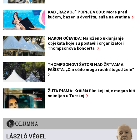
KAD „RAZVOJ“ POPIJE VODU: More pred
kućom, bazen u dvorištu, suša na vratima
NAKON OČEVIDA: Naloženo uklanjanje
objekata koje su postavili organizatori
Thompsonova koncerta
THOMPSONOVI ŠATORI NAD ŽRTVAMA
FAŠISTA: „Oni očito mogu raditi štogod žele“
ŽUTA PISMA: Kritički film koji nije mogao biti
snimljen u Turskoj
KOLUMNA
LÁSZLÓ VÉGEL