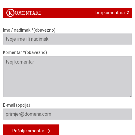
K
OMENTARI
broj komentara:
2
Ime / nadimak *(obavezno)
Komentar *(obavezno)
E-mail (opcija)
Pošalji komentar