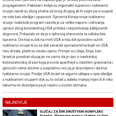
propagandom. Pakistan i Indija su regionalni suparnici i nuklearno
oruzje razvili su zbog straha od onog drugog ali ih svijet pa ni susjedi
ne vide kao siledjije i opasnost. Sjeverna Koreja svoje nuklearno
oruzje i balisticki program razvila je uz velike napore i odricanja
upravo zbog konstantnog USA pritiska i nepostivanja zakljucenih
dogovora. Pokazalo se da je s njihovog stanovista ta odluka bila
ispravna. Oni koji su bili na meti USA a nisu bili sposobni razviti
nuklearno oruzje ili su se dali zavarati sporazumima kojih se USA
nisu drzale, platili su visoku cijenu. Primjer su Libija, Sirija, Iran...
Izrael je poseban slucaj jer ne samo da je rijec o nasilnickoj
kolonizatorskoj drzavi koja provodi aparthejd u vlastitim granicama i
genocid i ratne zlocine u susjedstvu vec joj je dozvoljeno i da ima
nuklearno oruzje. Poslije USA Izrael se sigurno uklapa u opis siledjije
s nuklearnim oruzjem dok su to ostali u daleko manjoj mjeri ili ih niko
takvima ne dozivljava pa je naslov u sustini obmana...
NAJNOVIJE
SLUČAJ ZA ŠIRI DRUŠTVENI KOMPLEKS:
Supetar, Slayerova majica i batine za Dan