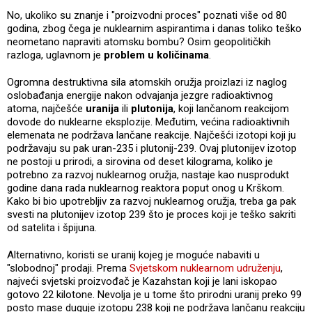
No, ukoliko su znanje i "proizvodni proces" poznati više od 80
godina, zbog čega je nuklearnim aspirantima i danas toliko teško
neometano napraviti atomsku bombu? Osim geopolitičkih
razloga, uglavnom je
problem u količinama
.
Ogromna destruktivna sila atomskih oružja proizlazi iz naglog
oslobađanja energije nakon odvajanja jezgre radioaktivnog
atoma, najčešće
uranija
ili
plutonija
, koji lančanom reakcijom
dovode do nuklearne eksplozije. Međutim, većina radioaktivnih
elemenata ne podržava lančane reakcije. Najčešći izotopi koji ju
podržavaju su pak uran-235 i plutonij-239. Ovaj plutonijev izotop
ne postoji u prirodi, a sirovina od deset kilograma, koliko je
potrebno za razvoj nuklearnog oružja, nastaje kao nusprodukt
godine dana rada nuklearnog reaktora poput onog u Krškom.
Kako bi bio upotrebljiv za razvoj nuklearnog oružja, treba ga pak
svesti na plutonijev izotop 239 što je proces koji je teško sakriti
od satelita i špijuna.
Alternativno, koristi se uranij kojeg je moguće nabaviti u
"slobodnoj" prodaji. Prema
Svjetskom nuklearnom udruženju
,
najveći svjetski proizvođač je Kazahstan koji je lani iskopao
gotovo 22 kilotone. Nevolja je u tome što prirodni uranij preko 99
posto mase duguje izotopu 238 koji ne podržava lančanu reakciju