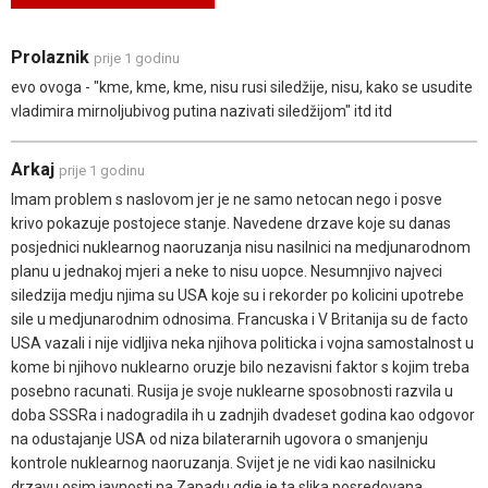
Prolaznik
prije 1 godinu
evo ovoga - "kme, kme, kme, nisu rusi siledžije, nisu, kako se usudite
vladimira mirnoljubivog putina nazivati siledžijom" itd itd
Arkaj
prije 1 godinu
Imam problem s naslovom jer je ne samo netocan nego i posve
krivo pokazuje postojece stanje. Navedene drzave koje su danas
posjednici nuklearnog naoruzanja nisu nasilnici na medjunarodnom
planu u jednakoj mjeri a neke to nisu uopce. Nesumnjivo najveci
siledzija medju njima su USA koje su i rekorder po kolicini upotrebe
sile u medjunarodnim odnosima. Francuska i V Britanija su de facto
USA vazali i nije vidljiva neka njihova politicka i vojna samostalnost u
kome bi njihovo nuklearno oruzje bilo nezavisni faktor s kojim treba
posebno racunati. Rusija je svoje nuklearne sposobnosti razvila u
doba SSSRa i nadogradila ih u zadnjih dvadeset godina kao odgovor
na odustajanje USA od niza bilaterarnih ugovora o smanjenju
kontrole nuklearnog naoruzanja. Svijet je ne vidi kao nasilnicku
drzavu osim javnosti na Zapadu gdje je ta slika posredovana