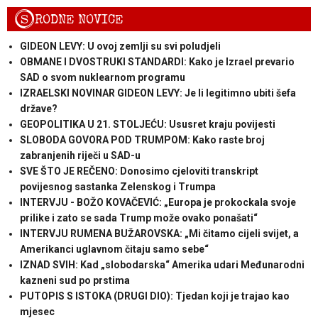
S
RODNE NOVICE
GIDEON LEVY: U ovoj zemlji su svi poludjeli
OBMANE I DVOSTRUKI STANDARDI: Kako je Izrael prevario
SAD o svom nuklearnom programu
IZRAELSKI NOVINAR GIDEON LEVY: Je li legitimno ubiti šefa
države?
GEOPOLITIKA U 21. STOLJEĆU: Ususret kraju povijesti
SLOBODA GOVORA POD TRUMPOM: Kako raste broj
zabranjenih riječi u SAD-u
SVE ŠTO JE REČENO: Donosimo cjeloviti transkript
povijesnog sastanka Zelenskog i Trumpa
INTERVJU - BOŽO KOVAČEVIĆ: „Europa je prokockala svoje
prilike i zato se sada Trump može ovako ponašati“
INTERVJU RUMENA BUŽAROVSKA: „Mi čitamo cijeli svijet, a
Amerikanci uglavnom čitaju samo sebe“
IZNAD SVIH: Kad „slobodarska“ Amerika udari Međunarodni
kazneni sud po prstima
PUTOPIS S ISTOKA (DRUGI DIO): Tjedan koji je trajao kao
mjesec