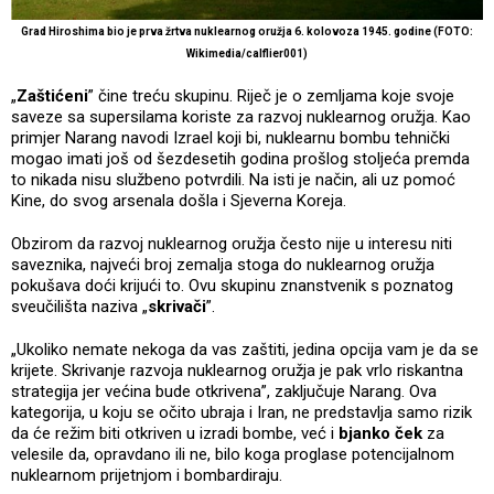
Grad Hiroshima bio je prva žrtva nuklearnog oružja 6. kolovoza 1945. godine (FOTO:
Wikimedia/
calflier001
)
„
Zaštićeni
” čine treću skupinu. Riječ je o zemljama koje svoje
saveze sa supersilama koriste za razvoj nuklearnog oružja. Kao
primjer Narang navodi Izrael koji bi, nuklearnu bombu tehnički
mogao imati još od šezdesetih godina prošlog stoljeća premda
to nikada nisu službeno potvrdili. Na isti je način, ali uz pomoć
Kine, do svog arsenala došla i Sjeverna Koreja.
Obzirom da razvoj nuklearnog oružja često nije u interesu niti
saveznika, najveći broj zemalja stoga do nuklearnog oružja
pokušava doći krijući to. Ovu skupinu znanstvenik s poznatog
sveučilišta naziva „
skrivači
”.
„Ukoliko nemate nekoga da vas zaštiti, jedina opcija vam je da se
krijete. Skrivanje razvoja nuklearnog oružja je pak vrlo riskantna
strategija jer većina bude otkrivena”, zaključuje Narang. Ova
kategorija, u koju se očito ubraja i Iran, ne predstavlja samo rizik
da će režim biti otkriven u izradi bombe, već i
bjanko ček
za
velesile da, opravdano ili ne, bilo koga proglase potencijalnom
nuklearnom prijetnjom i bombardiraju.