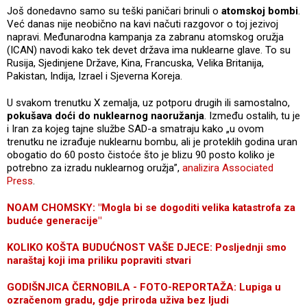
Još donedavno samo su teški paničari brinuli o
atomskoj bombi
.
Već danas nije neobično na kavi načuti razgovor o toj jezivoj
napravi. Međunarodna kampanja za zabranu atomskog oružja
(ICAN) navodi kako tek devet država ima nuklearne glave. To su
Rusija, Sjedinjene Države, Kina, Francuska, Velika Britanija,
Pakistan, Indija, Izrael i Sjeverna Koreja.
U svakom trenutku X zemalja, uz potporu drugih ili samostalno,
pokušava doći do nuklearnog naoružanja
. Između ostalih, tu je
i Iran za kojeg tajne službe SAD-a smatraju kako „u ovom
trenutku ne izrađuje nuklearnu bombu, ali je proteklih godina uran
obogatio do 60 posto čistoće što je blizu 90 posto koliko je
potrebno za izradu nuklearnog oružja”,
analizira Associated
Press
.
NOAM CHOMSKY: "Mogla bi se dogoditi velika katastrofa za
buduće generacije"
KOLIKO KOŠTA BUDUĆNOST VAŠE DJECE: Posljednji smo
naraštaj koji ima priliku popraviti stvari
GODIŠNJICA ČERNOBILA - FOTO-REPORTAŽA: Lupiga u
ozračenom gradu, gdje priroda uživa bez ljudi