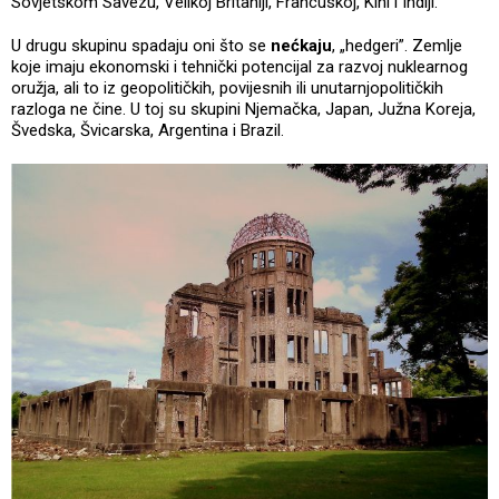
Sovjetskom Savezu, Velikoj Britaniji, Francuskoj, Kini i Indiji.
U drugu skupinu spadaju oni što se
nećkaju
, „hedgeri”. Zemlje
koje imaju ekonomski i tehnički potencijal za razvoj nuklearnog
oružja, ali to iz geopolitičkih, povijesnih ili unutarnjopolitičkih
razloga ne čine. U toj su skupini Njemačka, Japan, Južna Koreja,
Švedska, Švicarska, Argentina i Brazil.