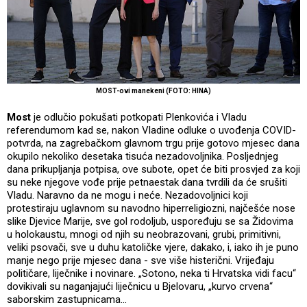
MOST-ovi manekeni (FOTO: HINA)
Most
je odlučio pokušati potkopati Plenkovića i Vladu
referendumom kad se, nakon Vladine odluke o uvođenja COVID-
potvrda, na zagrebačkom glavnom trgu prije gotovo mjesec dana
okupilo nekoliko desetaka tisuća nezadovoljnika. Posljednjeg
dana prikupljanja potpisa, ove subote, opet će biti prosvjed za koji
su neke njegove vođe prije petnaestak dana tvrdili da će srušiti
Vladu. Naravno da ne mogu i neće. Nezadovoljnici koji
protestiraju uglavnom su navodno hiperreligiozni, najčešće nose
slike Djevice Marije, sve gol rodoljub, uspoređuju se sa Židovima
u holokaustu, mnogi od njih su neobrazovani, grubi, primitivni,
veliki psovači, sve u duhu katoličke vjere, dakako, i, iako ih je puno
manje nego prije mjesec dana - sve više histerični. Vrijeđaju
političare, liječnike i novinare. „Sotono, neka ti Hrvatska vidi facu“
dovikivali su naganjajući liječnicu u Bjelovaru, „kurvo crvena“
saborskim zastupnicama...