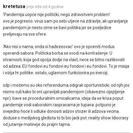
kretetusa
prije više od 4 godine
'Pandemija uopće nije politički, nego zdravstveni problem'
ovo je pogresno. virus sam po sebi utjece na zdravlje, ali upravljanje
pandemijom je nesto cime se bavi politika jer se posljedice
prelijevaju na sve sfere.
'Ako nisi s nama, onda si hadezeovac' ovo je opceniti modus
operandi sabora. Politicka borba se svodi na kontrašenje. U
stvarnosti, koja god opcija dodje na vlast, nece se bitno razlikovati
od adzea. EU fondovi eu fondovi eu fondovi i eu fondovi. To je misija
i vizija hr politike. ostalo, uglavnom funkcionira po inerciji.
sdp i možemo su oko referenduma odigrali oportunisticki. od njih jos
nismo culi kako bi oni upravljali pandemijom (obavezno cijepljenje
npr). bave se proceduralnim smicalicama. ideja da se kriza poput
pandemije vodi saborskim raspravama je tupava. potpuno je
svejedno hoce li odluke donositi adzov stozer ili adzova vecina.
doduse s medijskog gledista to bi bio jack pot. reality show Idiocracy
od jutarnje matineje do prajm tajma.