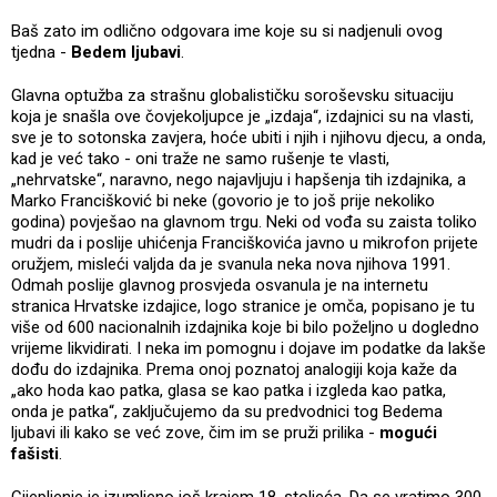
Baš zato im odlično odgovara ime koje su si nadjenuli ovog
tjedna -
Bedem ljubavi
.
Glavna optužba za strašnu globalističku soroševsku situaciju
koja je snašla ove čovjekoljupce je „izdaja“, izdajnici su na vlasti,
sve je to sotonska zavjera, hoće ubiti i njih i njihovu djecu, a onda,
kad je već tako - oni traže ne samo rušenje te vlasti,
„nehrvatske“, naravno, nego najavljuju i hapšenja tih izdajnika, a
Marko Francišković bi neke (govorio je to još prije nekoliko
godina) povješao na glavnom trgu. Neki od vođa su zaista toliko
mudri da i poslije uhićenja Franciškovića javno u mikrofon prijete
oružjem, misleći valjda da je svanula neka nova njihova 1991.
Odmah poslije glavnog prosvjeda osvanula je na internetu
stranica Hrvatske izdajice, logo stranice je omča, popisano je tu
više od 600 nacionalnih izdajnika koje bi bilo poželjno u dogledno
vrijeme likvidirati. I neka im pomognu i dojave im podatke da lakše
dođu do izdajnika. Prema onoj poznatoj analogiji koja kaže da
„ako hoda kao patka, glasa se kao patka i izgleda kao patka,
onda je patka“, zaključujemo da su predvodnici tog Bedema
ljubavi ili kako se već zove, čim im se pruži prilika -
mogući
fašisti
.
Cijepljenje je izumljeno još krajem 18. stoljeća. Da se vratimo 300