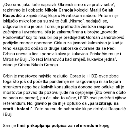
„Ovo smo jako loše napravili. Okrenuli smo sve protiv sebe“,
rezimirao je i dobacio
Nikola Grmoja
kolegici
Mariji Selak
Raspudić
u zajedničkoj klupi u Hrvatskom saboru. Pritom nije
isključio mikrofon pa su svi to čuli. „Nismo“, nadajući se,
odgovorila mu je ona. Tomu je prethodila žestoka rasprava
začinjena i uvredama, bila je zakamuflirana u brojne „povrede
Poslovnika“ koji to nisu bili pa je predsjednik Gordan Jandroković
podijelio mnoge opomene. Cirkus za javnost kulminirao je kad je
Nino Raspudić došao iz druge saborske dvorane da se Peđi
Grbinu unese u lice i ponovi kakva je kukavica. Priskočio mu je i
Miroslav Bulj. „To reci Milanoviću kad smiješ, kukavice jedna“,
vikao je Grbinu Nikola Grmoja.
Grbin je mostovce najviše razljutio. Oprao je i HDZ-ovce zbog
toga što još od početka pandemije ne razgovaraju ni sa kojom
strankom nego bez ikakvih konzultacija donose sve odluke, ali je
mostovce pozvao da pozovu ljude na cijepljenje (što ovima očito
ne pada na pamet), pa će, ako to učine, i SDP-ovci podržati njihov
referendum. No, glavno je da ih je optužio da
„parazitiraju na
smrti i bolesti“
. Zato su mu do saborske klupe dotrčali Raspudić
i Bulj.
Sam je
finiš prikupljanja potpisa za referendum
kojeg