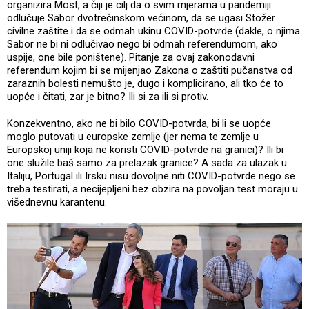
organizira Most, a čiji je cilj da o svim mjerama u pandemiji
odlučuje Sabor dvotrećinskom većinom, da se ugasi Stožer
civilne zaštite i da se odmah ukinu COVID-potvrde (dakle, o njima
Sabor ne bi ni odlučivao nego bi odmah referendumom, ako
uspije, one bile poništene). Pitanje za ovaj zakonodavni
referendum kojim bi se mijenjao Zakona o zaštiti pučanstva od
zaraznih bolesti nemušto je, dugo i komplicirano, ali tko će to
uopće i čitati, zar je bitno? Ili si za ili si protiv.
Konzekventno, ako ne bi bilo COVID-potvrda, bi li se uopće
moglo putovati u europske zemlje (jer nema te zemlje u
Europskoj uniji koja ne koristi COVID-potvrde na granici)? Ili bi
one služile baš samo za prelazak granice? A sada za ulazak u
Italiju, Portugal ili Irsku nisu dovoljne niti COVID-potvrde nego se
treba testirati, a necijepljeni bez obzira na povoljan test moraju u
višednevnu karantenu.