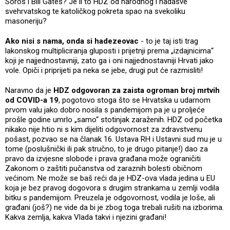
Soros i Bill Gates? Je li to HDZ od narodnog i nadasve
svehrvatskog te katoličkog pokreta spao na svekoliku
masoneriju?
Ako nisi s nama, onda si hadezeovac
- to je taj isti trag
lakonskog multipliciranja gluposti i prijetnji prema „izdajnicima“
koji je najjednostavniji, zato ga i oni najjednostavniji Hrvati jako
vole. Opiči i priprijeti pa neka se jebe, drugi put će razmisliti!
Naravno da je
HDZ odgovoran za zaista ogroman broj mrtvih
od COVID-a 19
, pogotovo stoga što se Hrvatska u udarnom
prvom valu jako dobro nosila s pandemijom pa je u proljeće
prošle godine umrlo „samo“ stotinjak zaraženih. HDZ od početka
nikako nije htio ni s kim dijeliti odgovornost za zdravstvenu
pošast, pozvao se na članak 16. Ustava RH i Ustavni sud mu je u
tome (poslušnički ili pak stručno, to je drugo pitanje!) dao za
pravo da izvjesne slobode i prava građana može ograničiti
Zakonom o zaštiti pučanstva od zaraznih bolesti običnom
većinom. Ne može se baš reći da je HDZ-ova vlada jedina u EU
koja je bez pravog dogovora s drugim strankama u zemlji vodila
bitku s pandemijom. Preuzela je odgovornost, vodila je loše, ali
građani (još?) ne vide da bi je zbog toga trebali rušiti na izborima.
Kakva zemlja, kakva Vlada takvi i njezini građani!