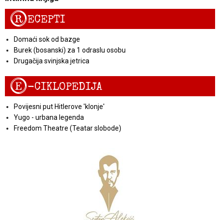
R
ECEPTI
Domaći sok od bazge
Burek (bosanski) za 1 odraslu osobu
Drugačija svinjska jetrica
E
-CIKLOPEDIJA
Povijesni put Hitlerove 'klonje'
Yugo - urbana legenda
Freedom Theatre (Teatar slobode)