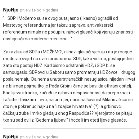
NjoNjo
prije više od 4 godine
"...SDP i Možemo su se ovog puta jasno (i kasno) ogradili od
Mostovog referenduma jer takav, zapravo, antivakserski
referendum nimalo ne podupiru njihovi glasači koji vjeruju znanosti i
dostignućima moderne medicine...."
Za razliku od SDPa i MOŽEMO!, njihovi glasači vjeruju i da je moguć
moderan svijet na ovim prostorima. SDP, kako vidimo, postoji jedino
zato što postoji HDZ. Kad bismo odstranili HDZ, i SDP bi se
samougasio. SDPovci u Saboru samo promatraju HDZovce... drugog
posla nemaju. Da nema unutarstranačkih nesuglasica, nijedan Hrvat
ne bi imao pojma tko je Peđa Grbin i čime se bavi da othrani obitelj.
Kao lijeva stranka, začuđuje njihova nesposobnost da prepoznaju
fašiste i fašizam... evo, na primjer, nacionalšovinist Milanović samo
što nije pokrenuo hajku na "izdajice hrvatstva" (?), a grbinovci
čačkaju zube i mrko gledaju onog Raspudića?? Vjerojatno se pitaju
tko su sad ovi iz "Bedema ljubavi" i hoće li im oteti lijeve glasače.
NjoNjo
prije više od 4 godine