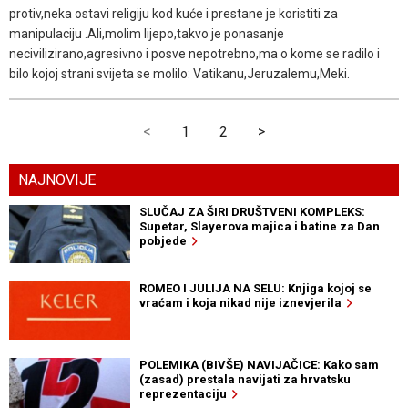
protiv,neka ostavi religiju kod kuće i prestane je koristiti za
manipulaciju .Ali,molim lijepo,takvo je ponasanje
necivilizirano,agresivno i posve nepotrebno,ma o kome se radilo i
bilo kojoj strani svijeta se molilo: Vatikanu,Jeruzalemu,Meki.
<
1
2
>
NAJNOVIJE
SLUČAJ ZA ŠIRI DRUŠTVENI KOMPLEKS:
Supetar, Slayerova majica i batine za Dan
pobjede
ROMEO I JULIJA NA SELU: Knjiga kojoj se
vraćam i koja nikad nije iznevjerila
POLEMIKA (BIVŠE) NAVIJAČICE: Kako sam
(zasad) prestala navijati za hrvatsku
reprezentaciju