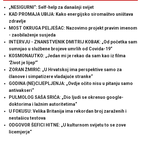
„NESIGURNI“: Self-help za današnji svijet
KAD PROMAJA UBIJA: Kako energijsko siromaštvo uništava
zdravlje
MOST OKRUGA PELJEŠAC: Nazovimo projekt pravim imenom
- zaobilaženje susjeda
INTERVJU - ZNANSTVENIK DMITRIJ KOBAK: „Od početka sam
sumnjao u službene brojeve umrlih od Covida-19“
KOSMONAUTKO: „Jedan mi je rekao da sam kao iz filma
'Život je lijep'“
ZORAN ŽMIRIĆ: „U Hrvatskoj ima perspektive samo za
članove i simpatizere vladajuće stranke“
GODINA (NE)CIJEPLJENJA: „Ovdje očito nisu u pitanju samo
antivakseri“
PULMOLOG SAŠA SRIĆA: „Dio ljudi se okrenuo google-
doktorima i lažnim autoritetima“
U FOKUSU: Velika Britanija ima rekordan broj zaraženih i
nestašicu testova
ODGOVOR ŠEFICI HITNE: „U kulturnom svijetu to se zove
licemjerje“