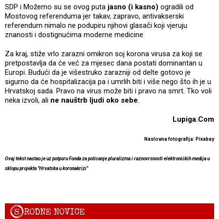
SDP i Možemo su se ovog puta
jasno (i kasno)
ogradili od
Mostovog referenduma jer takav, zapravo, antivakserski
referendum nimalo ne podupiru njihovi glasači koji vjeruju
znanosti i dostignućima moderne medicine.
Za kraj, stiže vrlo zarazni omikron soj korona virusa za koji se
pretpostavlja da će već za mjesec dana postati dominantan u
Europi. Budući da je višestruko zarazniji od delte gotovo je
sigurno da će hospitalizacija pa i umrlih biti i više nego što ih je u
Hrvatskoj sada. Pravo na virus može biti i pravo na smrt. Tko voli
neka izvoli, ali
ne nauštrb ljudi oko sebe
.
Lupiga.Com
Naslovna fotografija: Pixabay
Ovaj tekst nastao je uz potporu Fonda za poticanje pluralizma i raznovrsnosti elektroničkih medija u
sklopu projekta "Hrvatska u koronakrizi"
S
RODNE NOVICE