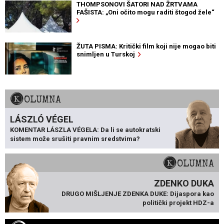
THOMPSONOVI ŠATORI NAD ŽRTVAMA
FAŠISTA: „Oni očito mogu raditi štogod žele“
ŽUTA PISMA: Kritički film koji nije mogao biti
snimljen u Turskoj
KOLUMNA
LÁSZLÓ VÉGEL
KOMENTAR LÁSZLA VÉGELA: Da li se autokratski
sistem može srušiti pravnim sredstvima?
KOLUMNA
ZDENKO DUKA
DRUGO MIŠLJENJE ZDENKA DUKE: Dijaspora kao
politički projekt HDZ-a