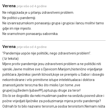
Verena
prije više od 4 godine
Ne religiji,kada je u pitanju zdravstveni problem.
Ne politici u pandemiji.
Ne izvanrazumskom ponasanju grupa i grupica i lancu molitvi tamo
gdje im nije mjesto.
Ne sramotnom ponasanju sabornika.
Verena
prije više od 4 godine
"Pandemija uopće nije politički, nego zdravstveni problem".
( Iz teksta)
Mjere protiv pandemije jesu zdravstveni problem a ne politički niti
vjerski.Javne molitve sve s Djevicom Marijom,histerično vrijedjanje
političara ,liječnika i javnih ličnosti,koje se prenijelo u Sabor i doseglo
nekontrolirane i vrlo primitivne istupe intelektualaca i doktora
znanosti,jeste teror,ma tko što mislio.I pri tome ,ove
grupe(cuj,Bedem ljubavi!!!!),optuzuju druge za teror!
Sto bi se dogodilo da neki musliman padne na sedzdu posred ulice i
počne vrijedjati liječnike za poduzimanje mjera protiv pandemije?
Odmah bi to bilo nazvano terorom,a osoba teroristom.Nemam ništa