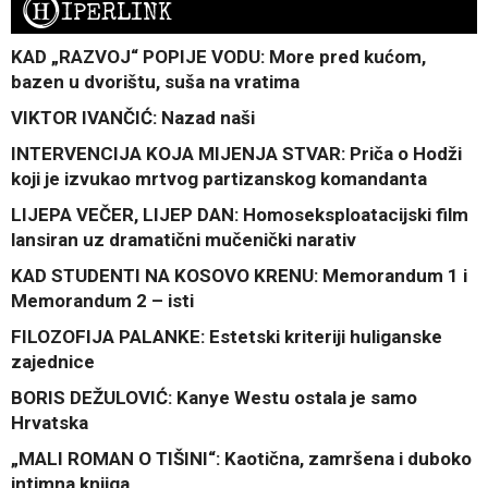
H
IPERLINK
KAD „RAZVOJ“ POPIJE VODU: More pred kućom,
bazen u dvorištu, suša na vratima
VIKTOR IVANČIĆ: Nazad naši
INTERVENCIJA KOJA MIJENJA STVAR: Priča o Hodži
koji je izvukao mrtvog partizanskog komandanta
LIJEPA VEČER, LIJEP DAN: Homoseksploatacijski film
lansiran uz dramatični mučenički narativ
KAD STUDENTI NA KOSOVO KRENU: Memorandum 1 i
Memorandum 2 – isti
FILOZOFIJA PALANKE: Estetski kriteriji huliganske
zajednice
BORIS DEŽULOVIĆ: Kanye Westu ostala je samo
Hrvatska
„MALI ROMAN O TIŠINI“: Kaotična, zamršena i duboko
intimna knjiga