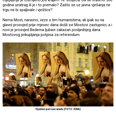
godina unatrag ili je i to premalo? Zašto se uz javna vješanja ne
trgu ne bi spaljivale i vještice?
Nema Most, naravno, veze s tim humanistima, ali ipak su na
glavni prosvjed prije mjesec dana došli svi Mostovi zastupnici, a i
novi je prosvjed Bedema ljubavi zakazan posljednjeg dana
Mostovog prikupljanja potpisa za referendum.
Sljedeći put ruše vladu (FOTO: HINA)