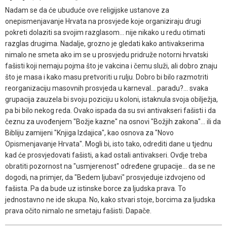
Nadam se da će ubuduće ove religijske ustanove za
onepismenjavanje Hrvata na prosvjede koje organiziraju drugi
pokreti dolaziti sa svojim razglasom... nije nikako u redu otimati
razglas drugima. Nadalje, grozno je gledati kako antivakserima
nimalo ne smeta ako im se u prosvjedu pridruže notorni hrvatski
fašisti koji nemaju pojma što je vakcina i čemu služi, ali dobro znaju
što je masa i kako masu pretvoriti u rulju. Dobro bi bilo razmotriti
reorganizaciju masovnih prosvjeda u karneval... paradu?... svaka
grupacija zauzela bi svoju poziciju u koloni, istaknula svoja obilježja,
pa bi bilo nekog reda. Ovako ispada da su svi antivakseri fašisti i da
čeznu za uvođenjem "Božje kazne" na osnovi "Božjih zakona"... ili da
Bibliju zamijeni "Knjiga Izdajica", kao osnova za "Novo
Opismenjavanje Hrvata". Mogli bi, isto tako, odrediti dane u tjednu
kad će prosvjedovati fašisti, a kad ostali antivakseri. Ovdje treba
obratiti pozornost na "usmjerenost" određene grupacije... da se ne
dogodi, na primjer, da "Bedem ljubavi" prosvjeduje izdvojeno od
fašista. Pa da bude uz istinske borce za ljudska prava. To
jednostavno ne ide skupa. No, kako stvari stoje, borcima za ljudska
prava očito nimalo ne smetaju fašisti. Dapače.