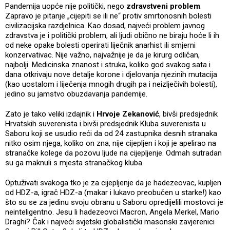
Pandemija uopće nije politički, nego
zdravstveni problem
.
Zapravo je pitanje „cijepiti se ili ne“ protiv smrtonosnih bolesti
civilizacijska razdjelnica. Kao dosad, najveći problem javnog
zdravstva je i politički problem, ali ljudi obično ne biraju hoće li ih
od neke opake bolesti operirati liječnik anarhist ili smjerni
konzervativac. Nije važno, najvažnije je da je kirurg odličan,
najbolji. Medicinska znanost i struka, koliko god svakog sata i
dana otkrivaju nove detalje korone i djelovanja njezinih mutacija
(kao uostalom i liječenja mnogih drugih pa i neizlječivih bolesti),
jedino su jamstvo obuzdavanja pandemije.
Zato je tako veliki izdajnik i
Hrvoje Zekanović
, bivši predsjednik
Hrvatskih suverenista i bivši predsjednik Kluba suverenista u
Saboru koji se usudio reći da od 24 zastupnika desnih stranaka
nitko osim njega, koliko on zna, nije cijepljen i koji je apelirao na
stranačke kolege da pozovu ljude na cijepljenje. Odmah sutradan
su ga maknuli s mjesta stranačkog kluba.
Optuživati svakoga tko je za cijepljenje da je hadezeovac, kupljen
od HDZ-a, igrač HDZ-a (makar i lukavo preobučen u starke!) kao
što su se za jedinu svoju obranu u Saboru opredijelili mostovci je
neinteligentno. Jesu li hadezeovci Macron, Angela Merkel, Mario
Draghi? Čak i najveći svjetski globalistički masonski zavjerenici