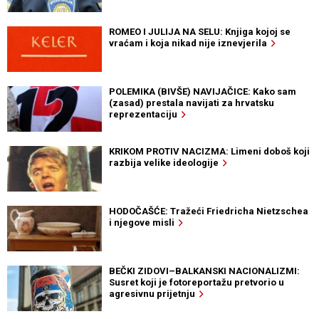
ROMEO I JULIJA NA SELU: Knjiga kojoj se
vraćam i koja nikad nije iznevjerila
POLEMIKA (BIVŠE) NAVIJAČICE: Kako sam
(zasad) prestala navijati za hrvatsku
reprezentaciju
KRIKOM PROTIV NACIZMA: Limeni doboš koji
razbija velike ideologije
HODOČAŠĆE: Tražeći Friedricha Nietzschea
i njegove misli
BEČKI ZIDOVI–BALKANSKI NACIONALIZMI:
Susret koji je fotoreportažu pretvorio u
agresivnu prijetnju