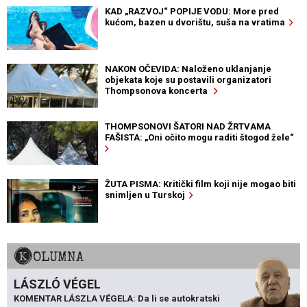
KAD „RAZVOJ“ POPIJE VODU: More pred
kućom, bazen u dvorištu, suša na vratima
NAKON OČEVIDA: Naloženo uklanjanje
objekata koje su postavili organizatori
Thompsonova koncerta
THOMPSONOVI ŠATORI NAD ŽRTVAMA
FAŠISTA: „Oni očito mogu raditi štogod žele“
ŽUTA PISMA: Kritički film koji nije mogao biti
snimljen u Turskoj
KOLUMNA
LÁSZLÓ VÉGEL
KOMENTAR LÁSZLA VÉGELA: Da li se autokratski