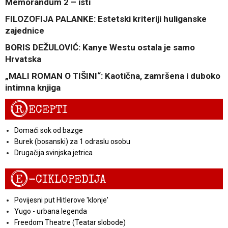
Memorandum 2 – isti
FILOZOFIJA PALANKE: Estetski kriteriji huliganske
zajednice
BORIS DEŽULOVIĆ: Kanye Westu ostala je samo
Hrvatska
„MALI ROMAN O TIŠINI“: Kaotična, zamršena i duboko
intimna knjiga
R
ECEPTI
Domaći sok od bazge
Burek (bosanski) za 1 odraslu osobu
Drugačija svinjska jetrica
E
-CIKLOPEDIJA
Povijesni put Hitlerove 'klonje'
Yugo - urbana legenda
Freedom Theatre (Teatar slobode)