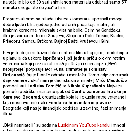
najteže je bilo od 30 sati snimljenog materijala odabrati
samo 57
minuta
onoga što će „ući“ u film.
Proputovali smo na hiljade i tisuće kilometara, upoznali mnoge
dobre ljude i bili svjedoci jedne od onih priča koje malim, ali
hrabrim koracima, mijenjaju svijet na bolje. Osim na Sandžaku,
film je sniman redom u Sarajevu, Stupnom Dolu, Trusini, Bradini,
Prijedoru, Šamcu, Brčkom, Bajinoj Bašti, Kruševcu i Glini.
Prvi je to dugometražni dokumentarni film u Lupiginoj produkciji, a
u planu je da uskoro
ispričamo i još jednu priču
o ovim ratnim
veteranima koji preziru rat i mržnju. Režiju i scenarij za „Bivše
neprijatelje“ potpisuje
Ivor Fuka
, snimatelj je
Tomislav
Brdjanović
, čiji je BionTv odradio i montažu. Tamo gdje smo imali
dvije kamere „ruku“ nam je dao iskusni snimatelj
Mišo Maoduš
, a
pomogli su i
Ladislav Tomičić
te
Nikola Kuprešanin
. Najveću
pomoć i podršku imali smo ipak od
Centra za nenasilnu akciju
Sarajevo-Beograd
, organizacije koja je i okupila ratne veterane i
koja nosi ovu priču, ali i
Fonda za humanitarno pravo
iz
Beograda koji nas je financijski podržao u završnoj fazi snimanja
filma.
„Bivši neprijatelji“ su sada na
Lupiginom YouTube kanalu
i mnogi
od vas će danas po prvi puta upoznati, a na tome vam zavidimo,