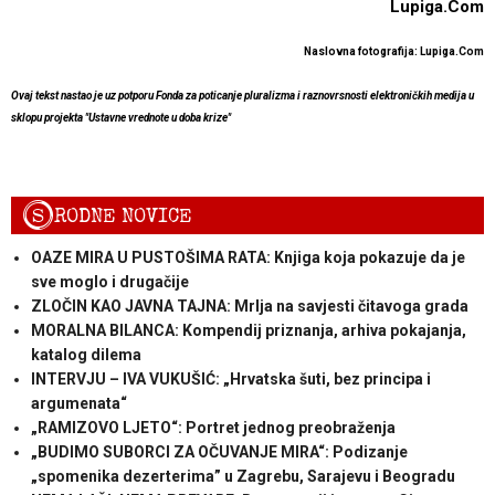
Lupiga.Com
Naslovna fotografija: Lupiga.Com
Ovaj tekst nastao je uz potporu Fonda za poticanje pluralizma i raznovrsnosti elektroničkih medija u
sklopu projekta "Ustavne vrednote u doba krize"
S
RODNE NOVICE
OAZE MIRA U PUSTOŠIMA RATA: Knjiga koja pokazuje da je
sve moglo i drugačije
ZLOČIN KAO JAVNA TAJNA: Mrlja na savjesti čitavoga grada
MORALNA BILANCA: Kompendij priznanja, arhiva pokajanja,
katalog dilema
INTERVJU – IVA VUKUŠIĆ: „Hrvatska šuti, bez principa i
argumenata“
„RAMIZOVO LJETO“: Portret jednog preobraženja
„BUDIMO SUBORCI ZA OČUVANJE MIRA“: Podizanje
„spomenika dezerterima” u Zagrebu, Sarajevu i Beogradu