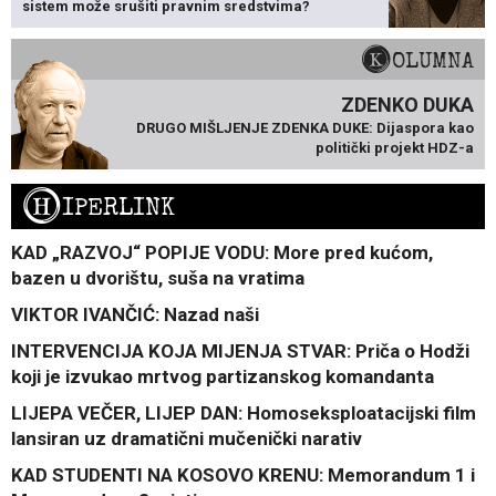
sistem može srušiti pravnim sredstvima?
KOLUMNA
ZDENKO DUKA
DRUGO MIŠLJENJE ZDENKA DUKE: Dijaspora kao
politički projekt HDZ-a
H
IPERLINK
KAD „RAZVOJ“ POPIJE VODU: More pred kućom,
bazen u dvorištu, suša na vratima
VIKTOR IVANČIĆ: Nazad naši
INTERVENCIJA KOJA MIJENJA STVAR: Priča o Hodži
koji je izvukao mrtvog partizanskog komandanta
LIJEPA VEČER, LIJEP DAN: Homoseksploatacijski film
lansiran uz dramatični mučenički narativ
KAD STUDENTI NA KOSOVO KRENU: Memorandum 1 i