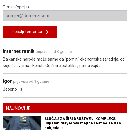
E-mail (opcija)
Pošalji komentar
Internet ratnik
prije više od 3 godine
Balkanske narode može samo da "pomiri" ekonomska saradnja, od
koje će svi imati koristi. Od šmrc patetike , nema vajde.
Igor
prije više od 3 godine
Jebeno... :(
NAJNOVIJE
SLUČAJ ZA ŠIRI DRUŠTVENI KOMPLEKS:
Supetar, Slayerova majica i batine za Dan
pobjede