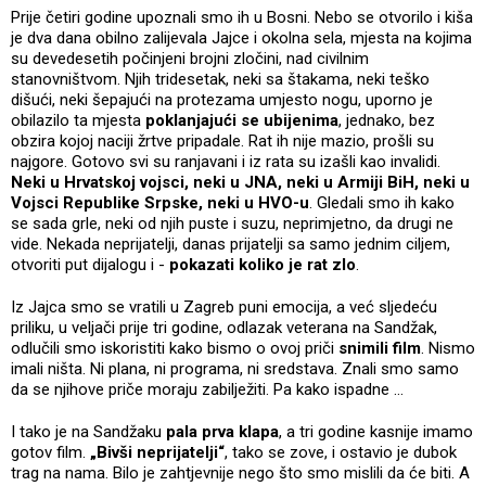
Prije četiri godine upoznali smo ih u Bosni. Nebo se otvorilo i kiša
je dva dana obilno zalijevala Jajce i okolna sela, mjesta na kojima
su devedesetih počinjeni brojni zločini, nad civilnim
stanovništvom. Njih tridesetak, neki sa štakama, neki teško
dišući, neki šepajući na protezama umjesto nogu, uporno je
obilazilo ta mjesta
poklanjajući se ubijenima
, jednako, bez
obzira kojoj naciji žrtve pripadale. Rat ih nije mazio, prošli su
najgore. Gotovo svi su ranjavani i iz rata su izašli kao invalidi.
Neki u Hrvatskoj vojsci, neki u JNA, neki u Armiji BiH, neki u
Vojsci Republike Srpske, neki u HVO-u
. Gledali smo ih kako
se sada grle, neki od njih puste i suzu, neprimjetno, da drugi ne
vide. Nekada neprijatelji, danas prijatelji sa samo jednim ciljem,
otvoriti put dijalogu i -
pokazati koliko je rat zlo
.
Iz Jajca smo se vratili u Zagreb puni emocija, a već sljedeću
priliku, u veljači prije tri godine, odlazak veterana na Sandžak,
odlučili smo iskoristiti kako bismo o ovoj priči
snimili film
. Nismo
imali ništa. Ni plana, ni programa, ni sredstava. Znali smo samo
da se njihove priče moraju zabilježiti. Pa kako ispadne …
I tako je na Sandžaku
pala prva klapa
, a tri godine kasnije imamo
gotov film.
„Bivši neprijatelji“
, tako se zove, i ostavio je dubok
trag na nama. Bilo je zahtjevnije nego što smo mislili da će biti. A