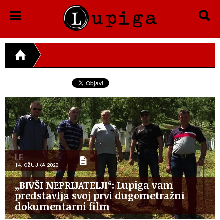
I.F.
14. OŽUJKA 2023.
„BIVŠI NEPRIJATELJI“: Lupiga vam
predstavlja svoj prvi dugometražni
dokumentarni film