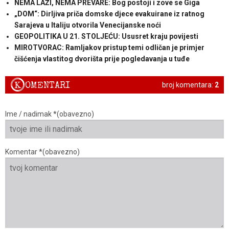
NEMA LAŽI, NEMA PREVARE: Bog postoji i zove se Giga
„DOM“: Dirljiva priča domske djece evakuirane iz ratnog
Sarajeva u Italiju otvorila Venecijanske noći
GEOPOLITIKA U 21. STOLJEĆU: Ususret kraju povijesti
MIROTVORAC: Ramljakov pristup temi odličan je primjer
čišćenja vlastitog dvorišta prije pogledavanja u tuđe
K
OMENTARI
broj komentara:
2
Ime / nadimak *(obavezno)
Komentar *(obavezno)