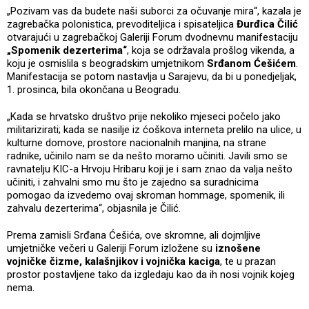
„Pozivam vas da budete naši suborci za očuvanje mira“, kazala je
zagrebačka polonistica, prevoditeljica i spisateljica
Đurđica Čilić
otvarajući u zagrebačkoj Galeriji Forum dvodnevnu manifestaciju
„Spomenik dezerterima“
, koja se održavala prošlog vikenda, a
koju je osmislila s beogradskim umjetnikom
Srđanom Ćešićem
.
Manifestacija se potom nastavlja u Sarajevu, da bi u ponedjeljak,
1. prosinca, bila okončana u Beogradu.
„Kada se hrvatsko društvo prije nekoliko mjeseci počelo jako
militarizirati; kada se nasilje iz ćoškova interneta prelilo na ulice, u
kulturne domove, prostore nacionalnih manjina, na strane
radnike, učinilo nam se da nešto moramo učiniti. Javili smo se
ravnatelju KIC-a Hrvoju Hribaru koji je i sam znao da valja nešto
učiniti, i zahvalni smo mu što je zajedno sa suradnicima
pomogao da izvedemo ovaj skroman hommage, spomenik, ili
zahvalu dezerterima“, objasnila je Čilić.
Prema zamisli Srđana Ćešića, ove skromne, ali dojmljive
umjetničke večeri u Galeriji Forum izložene su
iznošene
vojničke čizme, kalašnjikov i vojnička kaciga
, te u prazan
prostor postavljene tako da izgledaju kao da ih nosi vojnik kojeg
nema.