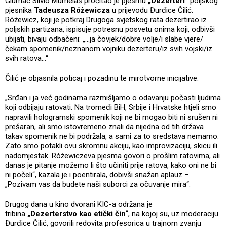
Glumac Silvio Mumelaš pročitao je pjesmu
„Dezerteri“
poljskog
pjesnika
Tadeusza Różewicza
u prijevodu Đurđice Čilić.
Różewicz, koji je potkraj Drugoga svjetskog rata dezertirao iz
poljskih partizana, ispisuje potresnu posvetu onima koji, odbivši
ubijati, bivaju odbačeni: „...ja čovjek/dobre volje/i slabe vjere/
čekam spomenik/neznanom vojniku dezerteru/iz svih vojski/iz
svih ratova...“
Čilić je objasnila poticaj i pozadinu te mirotvorne inicijative.
„Srđan i ja već godinama razmišljamo o odavanju počasti ljudima
koji odbijaju ratovati. Na tromeđi BiH, Srbije i Hrvatske htjeli smo
napravili hologramski spomenik koji ne bi mogao biti ni srušen ni
prešaran, ali smo istovremeno znali da nijedna od tih država
takav spomenik ne bi podržala, a sami za to sredstava nemamo.
Zato smo potakli ovu skromnu akciju, kao improvizaciju, skicu ili
nadomjestak. Różewiczeva pjesma govori o prošlim ratovima, ali
danas je pitanje možemo li što učiniti prije ratova, kako oni ne bi
ni počeli“, kazala je i poentirala, dobivši snažan aplauz –
„Pozivam vas da budete naši suborci za očuvanje mira“.
Drugog dana u kino dvorani KIC-a održana je
tribina
„Dezerterstvo kao etički čin“
, na kojoj su, uz moderaciju
Đurđice Čilić, govorili redovita profesorica u trajnom zvanju