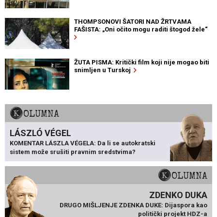
THOMPSONOVI ŠATORI NAD ŽRTVAMA
FAŠISTA: „Oni očito mogu raditi štogod žele“
ŽUTA PISMA: Kritički film koji nije mogao biti
snimljen u Turskoj
KOLUMNA
LÁSZLÓ VÉGEL
KOMENTAR LÁSZLA VÉGELA: Da li se autokratski
sistem može srušiti pravnim sredstvima?
KOLUMNA
ZDENKO DUKA
DRUGO MIŠLJENJE ZDENKA DUKE: Dijaspora kao
politički projekt HDZ-a