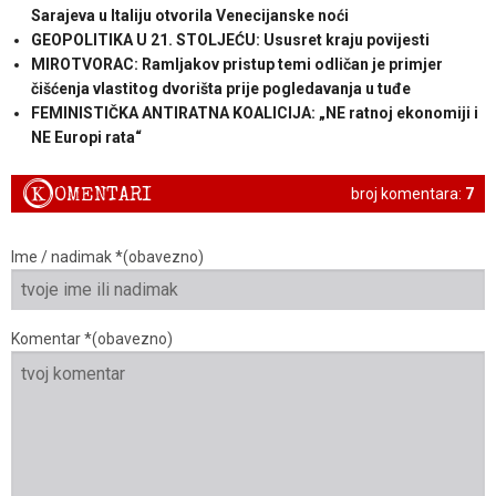
Sarajeva u Italiju otvorila Venecijanske noći
GEOPOLITIKA U 21. STOLJEĆU: Ususret kraju povijesti
MIROTVORAC: Ramljakov pristup temi odličan je primjer
čišćenja vlastitog dvorišta prije pogledavanja u tuđe
FEMINISTIČKA ANTIRATNA KOALICIJA: „NE ratnoj ekonomiji i
NE Europi rata“
K
OMENTARI
broj komentara:
7
Ime / nadimak *(obavezno)
Komentar *(obavezno)