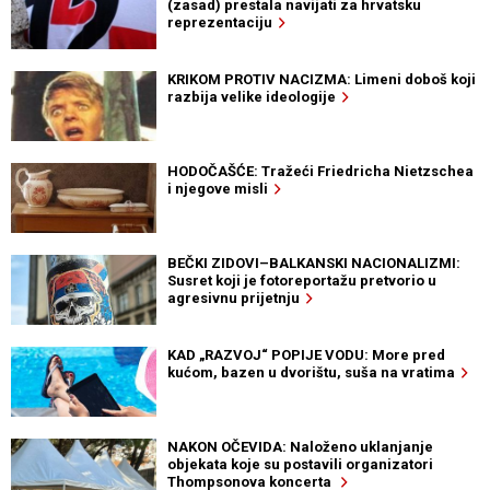
(zasad) prestala navijati za hrvatsku
reprezentaciju
KRIKOM PROTIV NACIZMA: Limeni doboš koji
razbija velike ideologije
HODOČAŠĆE: Tražeći Friedricha Nietzschea
i njegove misli
BEČKI ZIDOVI–BALKANSKI NACIONALIZMI:
Susret koji je fotoreportažu pretvorio u
agresivnu prijetnju
KAD „RAZVOJ“ POPIJE VODU: More pred
kućom, bazen u dvorištu, suša na vratima
NAKON OČEVIDA: Naloženo uklanjanje
objekata koje su postavili organizatori
Thompsonova koncerta