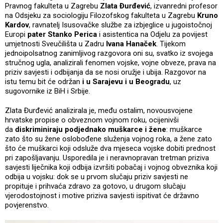
Pravnog fakulteta u Zagrebu
Zlata Đurđević
, izvanredni profesor
na Odsjeku za sociologiju Filozofskog fakulteta u Zagrebu
Kruno
Kardov
, ravnatelj Isusovačke službe za izbjeglice u jugoistočnoj
Europi
pater Stanko Perica
i asistentica na Odjelu za povijest
umjetnosti Sveučilišta u Zadru
Ivana Hanaček
. Tijekom
jednoipolsatnog zanimljivog razgovora oni su, svatko iz svojega
stručnog ugla, analizirali fenomen vojske, vojne obveze, prava na
priziv savjesti i odbijanja da se nosi oružje i ubija. Razgovor na
istu temu bit će održan
i u Sarajevu i u Beogradu
, uz
sugovornike iz BiH i Srbije.
Zlata Đurđević analizirala je, među ostalim, novousvojene
hrvatske propise o obveznom vojnom roku, ocijenivši
da
diskriminiraju podjednako muškarce i žene
: muškarce
zato što su žene oslobođene služenja vojnog roka, a žene zato
što će muškarci koji odsluže dva mjeseca vojske dobiti prednost
pri zapošljavanju. Usporedila je i neravnopravan tretman priziva
savjesti liječnika koji odbija izvršiti pobačaj i vojnog obveznika koji
odbija u vojsku: dok se u prvom slučaju priziv savjesti ne
propituje i prihvaća zdravo za gotovo, u drugom slučaju
vjerodostojnost i motive priziva savjesti ispitivat će državno
povjerenstvo.