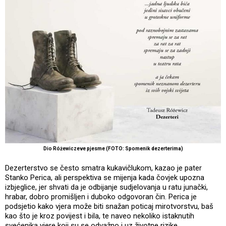
Dio Różewiczeve pjesme (FOTO: Spomenik dezerterima)
Dezerterstvo se često smatra kukavičlukom, kazao je pater
Stanko Perica, ali perspektiva se mijenja kada čovjek upozna
izbjeglice, jer shvati da je odbijanje sudjelovanja u ratu junački,
hrabar, dobro promišljen i duboko odgovoran čin. Perica je
podsjetio kako vjera može biti snažan poticaj mirotvorstvu, baš
kao što je kroz povijest i bila, te naveo nekoliko istaknutih
svećenika vjere koji su se odvažno i uz životne rizike