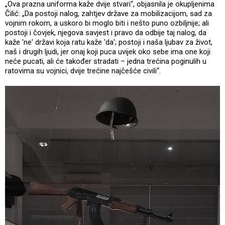
„Ova prazna uniforma kaže dvije stvari“, objasnila je okupljenima
Čilić: „Da postoji nalog, zahtjev države za mobilizacijom, sad za
vojnim rokom, a uskoro bi moglo biti i nešto puno ozbiljnije; ali
postoji i čovjek, njegova savjest i pravo da odbije taj nalog, da
kaže 'ne' državi koja ratu kaže 'da'; postoji i naša ljubav za život,
naš i drugih ljudi, jer onaj koji puca uvijek oko sebe ima one koji
neće pucati, ali će također stradati – jedna trećina poginulih u
ratovima su vojnici, dvije trećine najčešće civili“.