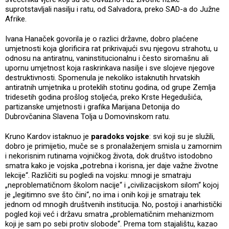
suprotstavljali nasilju i ratu, od Salvadora, preko SAD-a do Južne
Afrike.
Ivana Hanaček govorila je o razlici državne, dobro plaćene
umjetnosti koja glorificira rat prikrivajući svu njegovu strahotu, u
odnosu na antiratnu, vaninstitucionalnu i često siromašnu ali
upornu umjetnost koja raskrinkava nasilje i sve slojeve njegove
destruktivnosti. Spomenula je nekoliko istaknutih hrvatskih
antiratnih umjetnika u proteklih stotinu godina, od grupe Zemlja
tridesetih godina prošlog stoljeća, preko Krste Hegedušića,
partizanske umjetnosti i grafika Marijana Detonija do
Dubrovčanina Slavena Tolja u Domovinskom ratu.
Kruno Kardov istaknuo je
paradoks vojske
: svi koji su je služili,
dobro je primijetio, muče se s pronalaženjem smisla u zamornim
i nekorisnim rutinama vojničkog života, dok društvo istodobno
smatra kako je vojska „potrebna i korisna, jer daje važne životne
lekcije“. Različiti su pogledi na vojsku: mnogi je smatraju
„neproblematičnom školom nacije“ i „civilizacijskom silom“ kojoj
je „legitimno sve što čini“, no ima i onih koji je smatraju tek
jednom od mnogih društvenih institucija. No, postoji i anarhistički
pogled koji već i državu smatra „problematičnim mehanizmom
koji je sam po sebi protiv slobode“. Prema tom stajalištu, kazao