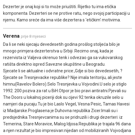
Dezerter je onaj koji si to može priuštiti. Rijetko tu ima etička
komponenta. Dezerteri se ne protive ratu, nego svojoj participaciji u
njemu. Kamo sreće da ima više dezertera s 'etičkim' motivima.
Verena
prije 8 mjeseci
Da li se neki sjecaju devedesetih godina prošlog stoljeća bilo je
mnogo primjera dezerterstva u Srbiji .Recimo onaj, kada je
rezervista iz Valjeva okrenuo tenk i odvezao ga sa vukovarskog
ratišta direktno ispred Savezne skupštine u Beogradu.
Sjecate li se aktualne i odvratne price:,Gdje si bio devedesetih, ?
Sjecate se Tresnjevacke republike? Nije imala teritoriju, ali jeste
himnu(Ravelov Bolero).Selo Tresnjevka u Vojvodini.U selo je stiglo
1992. 200 poziva za rat u BiH.Otpor je bio pravi antiratni.Pjevali su
The Doors u lokalnoj piceriji dok su cijevi 92 tenka okruzile selo u
namjeri da pucaju.Tu je bio Laslo Vegel, Vesna Pesic, Tamas Havesi
iz Madjarske.Proglasena je Duhovna republika Zicer.Imali su i
predsjednika.Tresnjevcanima su se pridruzili i drugi dezerteri: iz
Temerina, Stare Moravice, Malog Idjosa.Republika je trajala 96 dana
a njen rezultat je bio impresivan:nijedan od mobiliziranih Vojvodjana