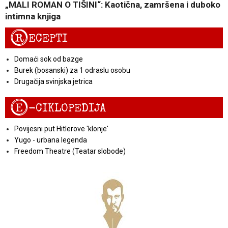
„MALI ROMAN O TIŠINI“: Kaotična, zamršena i duboko
intimna knjiga
R
ECEPTI
Domaći sok od bazge
Burek (bosanski) za 1 odraslu osobu
Drugačija svinjska jetrica
E
-CIKLOPEDIJA
Povijesni put Hitlerove 'klonje'
Yugo - urbana legenda
Freedom Theatre (Teatar slobode)