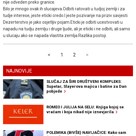
nije odveden preko granice.
Bilo je mnogo ovak ih slucajeva.Odbiti ratovati u tudjoj zemlji i za
tudje interese, jeste eticki credo.I jeste pozivanje na priziv savjesti.
Dezerterstvo je jako osjetljiv pojam.Eticki je odbiti ucestvovati u
napadu na tudju zemlju i druge ljude, ali je eticki i ne odbiti, ali samo
u slucaju ako se napada vlastita zemlja.Razlika postoji.
<
1
2
>
NAJNOVIJE
SLUČAJ ZA ŠIRI DRUŠTVENI KOMPLEKS:
Supetar, Slayerova majica i batine za Dan
pobjede
ROMEO I JULIJA NA SELU: Knjiga kojoj se
vraćam i koja nikad nije iznevjerila
POLEMIKA (BIVŠE) NAVIJAČICE: Kako sam