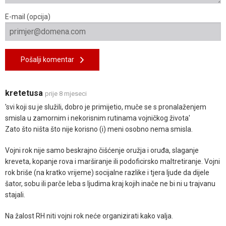
E-mail (opcija)
Pošalji komentar
kretetusa
prije 8 mjeseci
'svi koji su je služili, dobro je primijetio, muče se s pronalaženjem
smisla u zamornim i nekorisnim rutinama vojničkog života'
Zato što ništa što nije korisno (i) meni osobno nema smisla.
Vojni rok nije samo beskrajno čišćenje oružja i oruđa, slaganje
kreveta, kopanje rova i marširanje ili podoficirsko maltretiranje. Vojni
rok briše (na kratko vrijeme) socijalne razlike i tjera ljude da dijele
šator, sobu ili parče leba s ljudima kraj kojih inače ne bi ni u trajvanu
stajali.
Na žalost RH niti vojni rok neće organizirati kako valja.