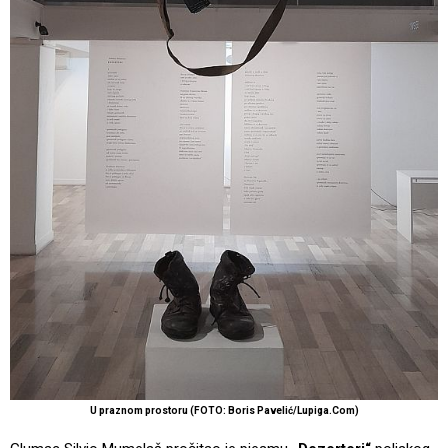
U praznom prostoru (FOTO: Boris Pavelić/Lupiga.Com)