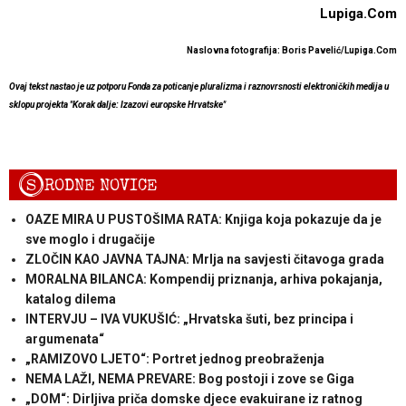
Lupiga.Com
Naslovna fotografija: Boris Pavelić/Lupiga.Com
Ovaj tekst nastao je uz potporu Fonda za poticanje pluralizma i raznovrsnosti elektroničkih medija u
sklopu projekta "Korak dalje: Izazovi europske Hrvatske"
S
RODNE NOVICE
OAZE MIRA U PUSTOŠIMA RATA: Knjiga koja pokazuje da je
sve moglo i drugačije
ZLOČIN KAO JAVNA TAJNA: Mrlja na savjesti čitavoga grada
MORALNA BILANCA: Kompendij priznanja, arhiva pokajanja,
katalog dilema
INTERVJU – IVA VUKUŠIĆ: „Hrvatska šuti, bez principa i
argumenata“
„RAMIZOVO LJETO“: Portret jednog preobraženja
NEMA LAŽI, NEMA PREVARE: Bog postoji i zove se Giga
„DOM“: Dirljiva priča domske djece evakuirane iz ratnog