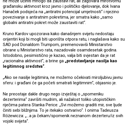
ne može učiniti mnogo da zaustavi rat, ali zagovara mirotvornu
građansku aktivnost kroz javno i političko djelovanje, dok Ivana
Hanaček podsjeća na „antiratni potencijal umjetnosti“ i njezino
povezivanje s antiratnim pokretima, jer smatra kako „samo
globalni antiratni pokret može zaustaviti rat“.
Kruno Kardov upozorava kako današnjem svijetu nedostaju
orijentiri koji bi mogli biti uporišta otpora ratu, i naglašava kako su
SAD pod Donaldom Trumpom, preimenovavši Ministarstvo
obrane u Ministarstvo rata, nazadovale osamdesetak godina.
Istodobno, pesimistično je kazao, valja biti svjestan da je rat
„racionalna aktivnost“, a brine ga
„predstavljanje nasilja kao
legitimnog sredstva“
.
„Ako se nasilje legitimira, ne možemo očekivati miroljubivu javnu
sferu: i građani će ga početi smatrati legitimnim“, objasnio je.
Ne preostaje dakle drugo nego izvještaj o „spomeniku
dezerterima“ završiti mudrim, ali nažalost toliko utopističkim
riječima patera Stanka Perice: „Svi možemo graditi mir, sve ljude
činiti sebi bližnjima. To je itekako ostvarivo“. I onima Tadeusza
Różewicza: „...a ja čekam/spomenik neznanom dezerteru/iz svih
vojski svijeta“.