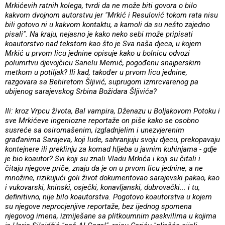
Mrkićevih ratnih kolega, tvrdi da ne može biti govora o bilo
kakvom dvojnom autorstvu jer "Mrkić i Resulović tokom rata nisu
bili gotovo ni u kakvom kontaktu, a kamoli da su nešto zajedno
pisali". Na kraju, nejasno je kako neko sebi može pripisati
koautorstvo nad tekstom kao što je Sva naša djeca, u kojem
Mrkić u prvom licu jednine opisuje kako u bolnicu odvozi
polumrtvu djevojčicu Sanelu Memić, pogođenu snajperskim
metkom u potiljak? Ili kad, također u prvom licu jednine,
razgovara sa Behiretom Šljivić, suprugom izmrcvarenog pa
ubijenog sarajevskog Srbina Božidara Šljivića?
Ili: kroz Vrpcu života, Bal vampira, Dženazu u Boljakovom Potoku i
sve Mrkićeve ingeniozne reportaže on piše kako se osobno
susreće sa osiromašenim, izgladnjelim i unezvjerenim
građanima Sarajeva, koji lude, sahranjuju svoju djecu, prekopavaju
kontejnere ili preklinju za komad hljeba u javnim kuhinjama - gdje
je bio koautor? Svi koji su znali Vladu Mrkića i koji su čitali i
čitaju njegove priče, znaju da je on u prvom licu jednine, a ne
množine, rizikujući goli život dokumentovao sarajevski pakao, kao
i vukovarski, kninski, osječki, konavljanski, dubrovački... i tu,
definitivno, nije bilo koautorstva. Pogotovo koautorstva u kojem
su njegove neprocjenjive reportaže, bez ijednog spomena
njegovog imena, izmiješane sa plitkoumnim paskvilima u kojima