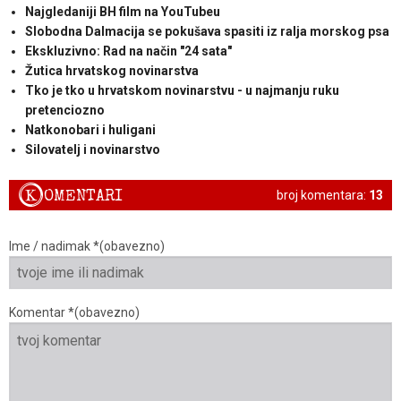
Najgledaniji BH film na YouTubeu
Slobodna Dalmacija se pokušava spasiti iz ralja morskog psa
Ekskluzivno: Rad na način "24 sata"
Žutica hrvatskog novinarstva
Tko je tko u hrvatskom novinarstvu - u najmanju ruku
pretenciozno
Natkonobari i huligani
Silovatelj i novinarstvo
K
OMENTARI
broj komentara:
13
Ime / nadimak *(obavezno)
Komentar *(obavezno)