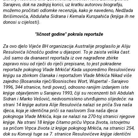
Sarajevo, dok na zadnjoj korici, uz kratku autorovu biografiju,
možemo pročitati odlomke recenzija, kako je navedeno, Nedžada
Ibrišimovića, Abdulaha Sidrana i Kemala Kurspahića (knjiga ih ne
donosi u cijelosti).
"ličnost godine" pokrala reportaže
Za ovo djelo Vijeće BH organizacija Australije proglasilo je Aliju
Resulovića ličnošću godine u dijaspori. To je zaista velika čast.
Još samo da dvanaest reportaža iz ove nagrađene zbirke
zapravo nisu od riječi do riječi prepisane, to jest pokradene
reportaže pokojnog Vlade Mrkića! Kada usporedimo Resulovićevu
knjigu sa zbirkom članaka i reportažom Vlade Mrkića Nikad više
zajedno (Bosanska riječ/Bosnisches Wort, Wupertal - Sarajevo
1996, 344 stranice, tvrdi povez), odnosno ranijim izdanjem iste
knjige objavljenim u Sarajevu 1993, čiji su recenzenti bili Abdulah
Sidran i Marko Vešović, nedvosmisleno utvrđujemo slijedeće: na
strani 14 knjige autora Alije Resulovića nalazi se priča Sva naša
djeca, koja je identična priči sa naslovom Sva naša djeca
pokojnoga Vlade Mrkića, koja se nalazi na 270-toj stranici njegove
knjige. Na strani 18 knjige čitamo priču Vrpca života, istovjetnu
sa pričom Vrpca života iz knjige pokojnog Mrkića, na stranici 254,
dok su Konvoji tuge sa 7. stranice Resulovićeve knjige identični