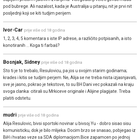
pod bubrege. Ali nazalost, kada je Australija u pitanju, nit je prvi nit
posljednji koji se kiti tudjim perijem.
Ivor-Car
prije više od 18 godina
1, 2, 3, 4, 5 komentara s iste IP adrese, a različito potpisanih, a isto
konotiranih ... Koga ti farbaš?
Bosnjak, Sidney
prije više od 18 godina
Sto ti je to trebalo, Resulovicu, pa jos u svojim starim godinama;
krades i kitis se tudjim perjem. Ne, Alija se ne treba nista izjasnjavati,
sve je jasno, pokrao je tekstove, to su BH Dani vec pokazali na kraju
svoga clanka: citirali su Mrkiceve originale i Alijine plagijate. Treba
platiti odstetu.
mudri
prije više od 18 godina
Alija Resulovic, bivsi sportski novinar u bivsoj Yu - dobro sisao sisu
komunisticku, dok je bilo mlijeka. Docim brzo se snasao, pobjegao iz
BiH i hvatao veze sa SDA diplomacijom.Bice zapamcen po jednoj