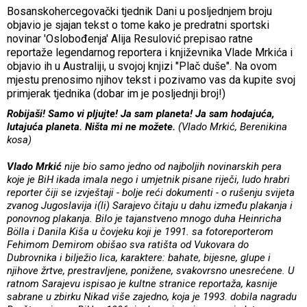
Bosanskohercegovački tjednik Dani u posljednjem broju
objavio je sjajan tekst o tome kako je predratni sportski
novinar 'Oslobođenja' Alija Resulović prepisao ratne
reportaže legendarnog reportera i književnika Vlade Mrkića i
objavio ih u Australiji, u svojoj knjizi "Plač duše". Na ovom
mjestu prenosimo njihov tekst i pozivamo vas da kupite svoj
primjerak tjednika (dobar im je posljednji broj!)
Robijaši! Samo vi pljujte! Ja sam planeta! Ja sam hodajuća,
lutajuća planeta. Ništa mi ne možete.
(Vlado Mrkić, Berenikina
kosa)
Vlado Mrkić
nije bio samo jedno od najboljih novinarskih pera
koje je BiH ikada imala nego i umjetnik pisane riječi, ludo hrabri
reporter čiji se izvještaji - bolje reći dokumenti - o rušenju svijeta
zvanog Jugoslavija i(li) Sarajevo čitaju u dahu između plakanja i
ponovnog plakanja. Bilo je tajanstveno mnogo duha Heinricha
Bölla i Danila Kiša u čovjeku koji je 1991. sa fotoreporterom
Fehimom Demirom obišao sva ratišta od Vukovara do
Dubrovnika i bilježio lica, karaktere: bahate, bijesne, glupe i
njihove žrtve, prestravljene, ponižene, svakovrsno unesrećene. U
ratnom Sarajevu ispisao je kultne stranice reportaža, kasnije
sabrane u zbirku Nikad više zajedno, koja je 1993. dobila nagradu