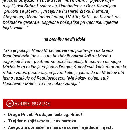
je Haris Silajdžić "naš Al-Gazal", reisu Ceriću "plješće cijeli
svijet", dok Srđan Dizdarević, Oslobođenje i Dani, filozofijom
"prikloni se jačem", "jurišaju na (Mahira) Žiška, (Fatmira)
Alispahića, Džemaludina Latića, TV Alfu, Saff... na Rijaset, na
bošnjačke generale, uspješne bošnjačke privrednike, ugledne
književnike..."
na braniku novih idola
Tako je pokojni Vlado Mrkić perverzno postavljen na branik
Resulovićevih idola - istih ili sličnih onima koji su Mrkiću
zagorčali život i posthumno pokušali ukaljati spomen na njega.
Možda je to najbolje objasnio Dragan Stanojlović kada sam mu ja,
mlad i zelen, počeo objašnjavati kako je jasno da se Mrkićev stil
jasno razlikuje od Resulovićevog: "Ma kakav, bolan, stil?
Resulović i Mrkić - to ti je nebo i zemlja."
S
RODNE NOVICE
Drago Pilsel: Prodajem bubreg. Hitno!
Trejder o književnosti i novinarstvu
Anegdote domaće novinarske scene na jednom mjestu