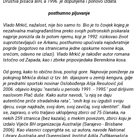
Društva pisaca BiH, a 1996. je dopunjena i ponovo izdata.
posthumno pljuvanje
Vlado Mrkić, nažalost, nije bio samo to. Bio je to čovjek kojeg je
nezahvalna malograđanština preko svojih poltronskih piskarala
najprije ponizila da bi potom njemu, koji je 1992. rizikovao život
suprotstavljajući se Arkanu, posthumno upućivala najodvratnije
pogrde (pogotovo na stranicama jedne opskurne novine koja,
srećom, odavno ne izlazi). Vlado Mrkić je također autor romana
Istočno od Zapada, kao i zbirke pripovijedaka Berenikina kosa.
Od goreg, kako to obično biva, postoji gore. Najnovije poniženje za
pokojnog Mrkića dolazi iz tzv. bh. dijaspore u zemlji kengura, gdje
je predratni sportski novinar Oslobođenja Alija Resulović još
2006. objavio knjigu "nastalu u periodu 1991. - 1995." pod dirljivim
naslovom Plač duše. Kako autor navodi, "u njoj se daju
autentične priče stradalnika rata", "onih koji su izgubili svoju
djecu, svoje najdraže, svoj dom, svoj zavičaj, svoj identitet". Radi
se, zapravo, o vrlo traljavo uklopljenoj zbirci od 75 članaka, na
nekih 259 stranica (bez kazala), s mekim povezom, zbirci koju je
izdalo Vijeće BH organizacija Australije (Sarajevo - Brisbane
2006). Kao vlasnici copyrighta se, uz autora, navode National
Library Australia and Queensland, Institut Adila Zulfikarpašića