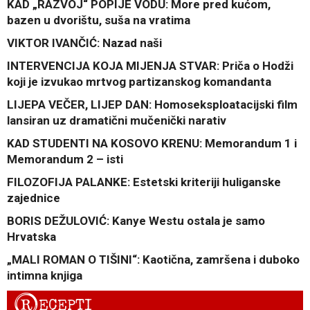
KAD „RAZVOJ“ POPIJE VODU: More pred kućom,
bazen u dvorištu, suša na vratima
VIKTOR IVANČIĆ: Nazad naši
INTERVENCIJA KOJA MIJENJA STVAR: Priča o Hodži
koji je izvukao mrtvog partizanskog komandanta
LIJEPA VEČER, LIJEP DAN: Homoseksploatacijski film
lansiran uz dramatični mučenički narativ
KAD STUDENTI NA KOSOVO KRENU: Memorandum 1 i
Memorandum 2 – isti
FILOZOFIJA PALANKE: Estetski kriteriji huliganske
zajednice
BORIS DEŽULOVIĆ: Kanye Westu ostala je samo
Hrvatska
„MALI ROMAN O TIŠINI“: Kaotična, zamršena i duboko
intimna knjiga
R
ECEPTI