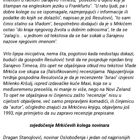
štampan na engleskom jeziku u Frankfurtu". "U ratu ljudi, pa i
dobre kolege su se ispomagale, razmjenjujući i informacije ili
podatke do kojih se dolazilo", napisao je još Resulović, "to sam
činio stalno sa Vladom", bespotrebno dodajući da je s Mrkićem
ostao "do kraja njegovog života u dobrim odnosima", te da se
"zalag'o... u jednom od tekstova da se bar sokak u Sarajevu
nazove njegovim imenom".
Vrlo lijepa inicijativa, nema šta, pogotovo kada nedostaju dokazi,
budući da gospodin Resulović tvrdi da ne posjeduje nijedan broj
Sarajevo Timesa, što opet ne objašnjava otkud mu tekstovi Vlade
Mrkića sve skupa sa (falsifikovanim) recenzijama. Najuvjerljivija
tvrdnja gospodina Resulovića je da je recenzente "birao" izvjesni
Milenko Kršulj, ispred izdavačke kuće Maxi, koja se u
međuvremenu preselila, ni manje ni više, nego na Novi Zeland.
To opet ne objašnjava ni činjenicu zašto "recenzije" nisu u
cijelosti objavljene, već samo prepravljeni komadići, ili činjenicu
da "autor", očigledno znajući za Mrkićevu knjigu, objavljenu još
1993, nije primijetio da su zapravo recenzije prepisane.
svjedočenje Mrkićevih kolega novinara
Dragan Stanojlović, novinar Oslobođenja i jedan od najprisnijih