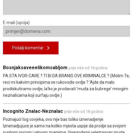
E-mail (opcija)
Pošalji komentar
Bosnjaksaveeelikomsabljom
prije više od 18 godina
PA STA IVOR-CARE ? TI BI DA BRANIS OVE KRIMINALCE ? (Molim Te,
reci mi kakvim principima se rukovodis ovdje ? 'Ajde da malo
prodiskutiramo ovdje, la'ko je prodavati 'muda za bubrege' mnogim
neznalicama koji surfaju ovdje.)
Incognito Znalac-Neznalac
prije više od 18 godina
Poznajuci tog covjeka, ovo nije bas toliko iznenadjenje.
Iznenadjujuce je samo na koliko mjesta uspije da prodje sa svojom
supljom pricom i jalovim zvanjima. Visegodisnji veletrgovac muda