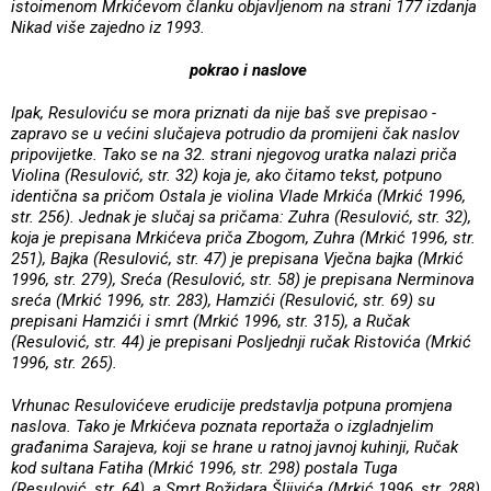
istoimenom Mrkićevom članku objavljenom na strani 177 izdanja
Nikad više zajedno iz 1993.
pokrao i naslove
Ipak, Resuloviću se mora priznati da nije baš sve prepisao -
zapravo se u većini slučajeva potrudio da promijeni čak naslov
pripovijetke. Tako se na 32. strani njegovog uratka nalazi priča
Violina (Resulović, str. 32) koja je, ako čitamo tekst, potpuno
identična sa pričom Ostala je violina Vlade Mrkića (Mrkić 1996,
str. 256). Jednak je slučaj sa pričama: Zuhra (Resulović, str. 32),
koja je prepisana Mrkićeva priča Zbogom, Zuhra (Mrkić 1996, str.
251), Bajka (Resulović, str. 47) je prepisana Vječna bajka (Mrkić
1996, str. 279), Sreća (Resulović, str. 58) je prepisana Nerminova
sreća (Mrkić 1996, str. 283), Hamzići (Resulović, str. 69) su
prepisani Hamzići i smrt (Mrkić 1996, str. 315), a Ručak
(Resulović, str. 44) je prepisani Posljednji ručak Ristovića (Mrkić
1996, str. 265).
Vrhunac Resulovićeve erudicije predstavlja potpuna promjena
naslova. Tako je Mrkićeva poznata reportaža o izgladnjelim
građanima Sarajeva, koji se hrane u ratnoj javnoj kuhinji, Ručak
kod sultana Fatiha (Mrkić 1996, str. 298) postala Tuga
(Resulović, str. 64), a Smrt Božidara Šljivića (Mrkić 1996, str. 288)