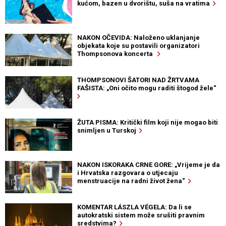
kućom, bazen u dvorištu, suša na vratima
NAKON OČEVIDA: Naloženo uklanjanje
objekata koje su postavili organizatori
Thompsonova koncerta
THOMPSONOVI ŠATORI NAD ŽRTVAMA
FAŠISTA: „Oni očito mogu raditi štogod žele“
ŽUTA PISMA: Kritički film koji nije mogao biti
snimljen u Turskoj
NAKON ISKORAKA CRNE GORE: „Vrijeme je da
i Hrvatska razgovara o utjecaju
menstruacije na radni život žena“
KOMENTAR LÁSZLA VÉGELA: Da li se
autokratski sistem može srušiti pravnim
sredstvima?