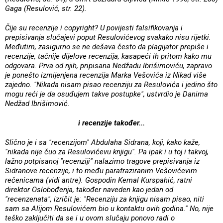
Gaga (Resulović, str. 22).
Čije su recenzije i copyright?
U povijesti falsifikovanja i
prepisivanja slučajevi poput Resulovićevog svakako nisu rijetki.
Međutim, zasigurno se ne dešava često da plagijator prepiše i
recenzije, tačnije dijelove recenzija, kasapeći ih pritom kako mu
odgovara. Prva od njih, pripisana Nedžadu Ibrišimoviću, zapravo
je ponešto izmijenjena recenzija Marka Vešovića iz Nikad više
zajedno. "Nikada nisam pisao recenziju za Resulovića i jedino što
mogu reći je da osuđujem takve postupke", ustvrdio je Danima
Nedžad Ibrišimović.
i recenzije također...
Slično je i sa "recenzijom" Abdulaha Sidrana, koji, kako kaže,
"nikada nije čuo za Resulovićevu knjigu". Pa ipak i u toj i takvoj,
lažno potpisanoj "recenziji" nalazimo tragove prepisivanja iz
Sidranove recenzije, i to među parafraziranim Vešovićevim
rečenicama (vidi antre). Gospodin Kemal Kurspahić, ratni
direktor Oslobođenja, također naveden kao jedan od
"recenzenata", izričit je: "Recenziju za knjigu nisam pisao, niti
sam sa Alijom Resulovićem bio u kontaktu ovih godina." No, nije
teško zaključiti da se i u ovom slučaju ponovo radi o