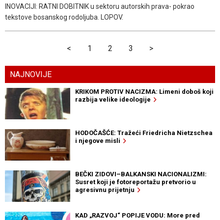
INOVACIJI: RATNI DOBITNIK u sektoru autorskih prava- pokrao
tekstove bosanskog rodoljuba. LOPOV.
<
1
2
3
>
NAJNOVIJE
KRIKOM PROTIV NACIZMA: Limeni doboš koji
razbija velike ideologije
HODOČAŠĆE: Tražeći Friedricha Nietzschea
i njegove misli
BEČKI ZIDOVI–BALKANSKI NACIONALIZMI:
Susret koji je fotoreportažu pretvorio u
agresivnu prijetnju
KAD „RAZVOJ“ POPIJE VODU: More pred