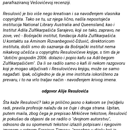
parafraziranoj Vešovićevoj recenziji.
Resulović je bio više nego kreativan i sa navođenjem vlasnika
copyrighta. Tako se tu, uz njega lično, našla nepostojeća
institucija National Library Australia and Queensland, kao i
Institut Adila Zulfikarpašića Sarajevo, koji se tako, zapravo, ne
zove, već - Bošnjački institut, fondacija Adila Zulfikarpašića.
U kontaktu sa Aminom Rizvanbegović-Džuvić, direktoricom
instituta, došli smo do saznanja da Bošnjački institut nema
nikakvog učešća u copyrightu Resulovićeve knjige, s tim da je
"dotični gospodin 2006. dolazio i popio kafu sa Adil-begom
Zulfikarpašićem". Da li se radilo samo o kafi ili nekom razgovoru
koji je mogao uključivati i Resulovićevu knjigu, može se samo
nagađati. Ipak, očigledno je da je ime instituta iskorišteno za
prevaru, i to na vrlo traljav način - navođenjem krivog imena.
odgovor Alije Resulovića
Šta kaže Resulović?
Iako je prilično jasno o kakvom se (ne)djelu
radi, pravila profesije nalažu da se čuje i druga strana. Upitan,
putem maila, zbog čega je prepisao Mrkićeve tekstove, Resulović
je pokušao da objasni da se radilo o "dvojnom autorstvu",
odnosno da su spomenuti tekstovi izlazili potpisani i njegovim
imenom u ratnom Sarajevo Timesu, "posebno u dijelu koji je