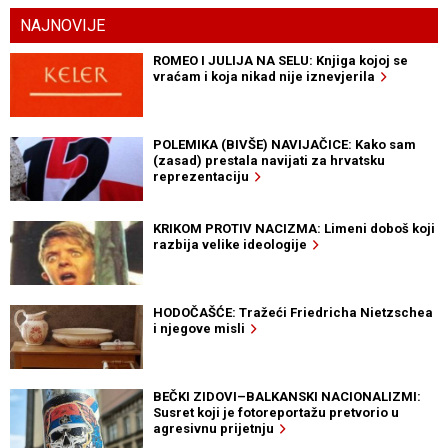
NAJNOVIJE
ROMEO I JULIJA NA SELU: Knjiga kojoj se
vraćam i koja nikad nije iznevjerila
POLEMIKA (BIVŠE) NAVIJAČICE: Kako sam
(zasad) prestala navijati za hrvatsku
reprezentaciju
KRIKOM PROTIV NACIZMA: Limeni doboš koji
razbija velike ideologije
HODOČAŠĆE: Tražeći Friedricha Nietzschea
i njegove misli
BEČKI ZIDOVI–BALKANSKI NACIONALIZMI:
Susret koji je fotoreportažu pretvorio u
agresivnu prijetnju