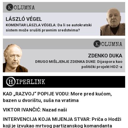
KOLUMNA
LÁSZLÓ VÉGEL
KOMENTAR LÁSZLA VÉGELA: Da li se autokratski
sistem može srušiti pravnim sredstvima?
KOLUMNA
ZDENKO DUKA
DRUGO MIŠLJENJE ZDENKA DUKE: Dijaspora kao
politički projekt HDZ-a
H
IPERLINK
KAD „RAZVOJ“ POPIJE VODU: More pred kućom,
bazen u dvorištu, suša na vratima
VIKTOR IVANČIĆ: Nazad naši
INTERVENCIJA KOJA MIJENJA STVAR: Priča o Hodži
koji je izvukao mrtvog partizanskog komandanta