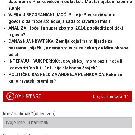
datumom o Plenkovićevom odlasku u Mostar tijekom izborne
šutnje
VJERA U BEZGRANIČNU MOĆ: Prije je Plenković samo
govorio da može što hoće, a sada to stvarno i misli
ANALIZA: Hoće li u superizbornoj 2024. pobijediti politički
trgovci?
DANAŠNJA HRVATSKA: Zemlja koja ima milijarde za
besramnu pljačku, a nema sto eura za nekog da Miru okrene i
očisti
INTERVJU – VUK PERIŠIĆ: „Čovjek koji mora paziti hoće li
izgovoriti 'da li' ili 'je li' nije slobodan čovjek“
POLITIČKO RASPELO ZA ANDREJA PLENKOVIĆA: Kako se
kalio hrvatski premijer?
K
OMENTARI
broj komentara:
11
Ime / nadimak *(obavezno)