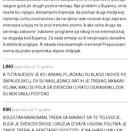
njegovi gosti jer drugih poziva nemaju. Nije problem u Bujancu, on bi
nestal ko i njegov zlonamjerni Imperijal, da postoje drugi mediji koji
razumiju svrhu novinarstva i da na njima rade novinari koje zapravo
interesira u kojoj mi to prici trenutno zivimo. Ili ako nista drugo da
serviraju zabavne 'zabavne' programe pa nikog ni ne interesira kaj
se dogadja kod Bujanca. Za sada emisije su ili nevjerojano dosadne
ili elitisticki priglupe. A nikada interesantnijih vremena! Preporucam
svima da preko prijemnika objese stoljnjak.
LINO
prije više od 11 godina
A TUTA NJEGOV JE KO I ARKAN, PLJAČKALI SU BLAGO I NOVCE PO
ŠAPNJOLSKOJ, OV SU NASLJEDNICI, RAT IH JE TREBAO, NIKAKAV
VOJNIK, IMALI SU PSLA SA ŠVERCOM I U RATU I SURAĐIVALI, DOK
SU NEKI GINULI POŠTENO
KIKI
prije više od 11 godina
BOLESTAN NARKOMAN, TREBA GA MAKNUT SA TE TELEVIZIJE ,
KLICA JE ŠVERCER DROGE I ORUŽJA IZ RATA U BOSNI, POLITIKA JE
TAKVE TREBALA, REKETARIO UGOSTITELJE NA HVARU I MILIJUN