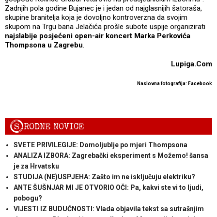
Zadnjih pola godine Bujanec je i jedan od najglasnijih šatoraša,
skupine branitelja koja je dovoljno kontroverzna da svojim
skupom na Trgu bana Jelačića prošle subote uspije organizirati
najslabije posjećeni open-air koncert Marka Perkovića
Thompsona u Zagrebu
.
Lupiga.Com
Naslovna fotografija: Facebook
S
RODNE NOVICE
SVETE PRIVILEGIJE: Domoljublje po mjeri Thompsona
ANALIZA IZBORA: Zagrebački eksperiment s Možemo! šansa
je za Hrvatsku
STUDIJA (NE)USPJEHA: Zašto im ne isključuju elektriku?
ANTE ŠUŠNJAR MI JE OTVORIO OČI: Pa, kakvi ste vi to ljudi,
pobogu?
VIJESTI IZ BUDUĆNOSTI: Vlada objavila tekst sa sutrašnjim