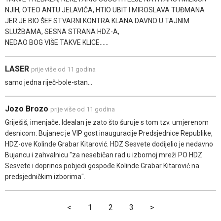
NJIH, OTEO ANTU JELAVIĆA, HTIO UBIT I MIROSLAVA TUĐMANA
JER JE BIO ŠEF STVARNI KONTRA KLANA DAVNO U TAJNIM
SLUŽBAMA, SESNA STRANA HDZ-A,
NEDAO BOG VIŠE TAKVE KLICE......
LASER
prije više od 11 godina
samo jedna riječ-bole-stan...
Jozo Brozo
prije više od 11 godina
Griješiš, imenjače. Idealan je zato što šuruje s tom tzv. umjerenom
desnicom: Bujanec je VIP gost inauguracije Predsjednice Republike,
HDZ-ove Kolinde Grabar Kitarović. HDZ Sesvete dodijelio je nedavno
Bujancu i zahvalnicu "za nesebičan rad u izbornoj mreži PO HDZ
Sesvete i doprinos pobjedi gospođe Kolinde Grabar Kitarović na
predsjedničkim izborima".
<
1
2
3
>