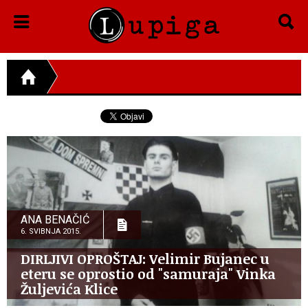
ANA BENAČIĆ
6. SVIBNJA 2015.
DIRLJIVI OPROŠTAJ: Velimir Bujanec u
eteru se oprostio od "samuraja" Vinka
Žuljevića Klice