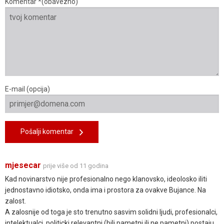
Komentar *(obavezno)
E-mail (opcija)
Pošalji komentar
mjesecar
prije više od 11 godina
Kad novinarstvo nije profesionalno nego klanovsko, ideolosko iliti
jednostavno idiotsko, onda ima i prostora za ovakve Bujance. Na
zalost.
A zalosnije od toga je sto trenutno sasvim solidni ljudi, profesionalci,
intelektualci, politicki relevantni (bili pametni ili ne pametni) postaju