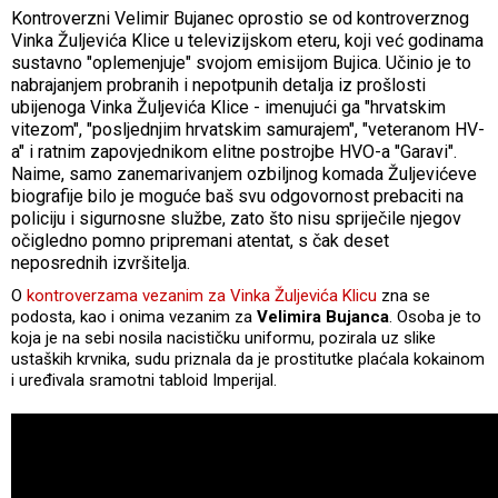
Kontroverzni Velimir Bujanec oprostio se od kontroverznog
Vinka Žuljevića Klice u televizijskom eteru, koji već godinama
sustavno "oplemenjuje" svojom emisijom Bujica. Učinio je to
nabrajanjem probranih i nepotpunih detalja iz prošlosti
ubijenoga Vinka Žuljevića Klice - imenujući ga "hrvatskim
vitezom", "posljednjim hrvatskim samurajem", "veteranom HV-
a" i ratnim zapovjednikom elitne postrojbe HVO-a "Garavi".
Naime, samo zanemarivanjem ozbiljnog komada Žuljevićeve
biografije bilo je moguće baš svu odgovornost prebaciti na
policiju i sigurnosne službe, zato što nisu spriječile njegov
očigledno pomno pripremani atentat, s čak deset
neposrednih izvršitelja.
O
kontroverzama vezanim za Vinka Žuljevića Klicu
zna se
podosta, kao i onima vezanim za
Velimira Bujanca
. Osoba je to
koja je na sebi nosila nacističku uniformu, pozirala uz slike
ustaških krvnika, sudu priznala da je prostitutke plaćala kokainom
i uređivala sramotni tabloid Imperijal.