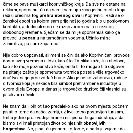
čime se bave muškarci koprivničkog kraja. Da sve ne ostane na
reklami, spomenut ću da sam i sam upoznao jednu osobu koja
radi u uredima tog
prehrambenog diva
u Koprivnici. Radi se o
ženskoj osobi sa kojom sam prije nešto godina bio u poslovnom
kontaktu, a dodirnuli smo se razgovorom malo i njezinog
slobodnog vremena. Sjećam se da mi je spomenula kako ga
provodi u
pecanju
na tamošnjim vodama. Učinilo mi se
zanimljivo, pa sam zapamtio.
Nije dobro uopćavati, ali meni se čini da ako Koprivničani provode
dosta svog vremena u lovu, kao što TV slika kaže, ili u ribolovu,
kao što moje poznanstvo kaže, onda bi to mogao biti odgovor
na pitanje zašto je spomenuta tvornica postala više trgovačko
društvo, nego proizvođač hrane. Ako je netko zaboravio, radi se
o tvornici koja je nekada bila simbol prehrambene industrije u
ovom dijelu Evrope, a danas je trgovačko društvo čiji vlasnici su
ju takvom učinili.
Ne znam da li bih otišao predaleko ako na ovom mjestu počnem
pisati o tome da našoj zemlji, uz kvalitetno postavljen turizam,
treba jedino proizvodnja hrane i niti jedna druga industrija, a da
bismo svi imali pristojan život od njezinih
obnovljivih
bogatstava
. No, pisat ću jednom i o tome, a sada je vrijeme da