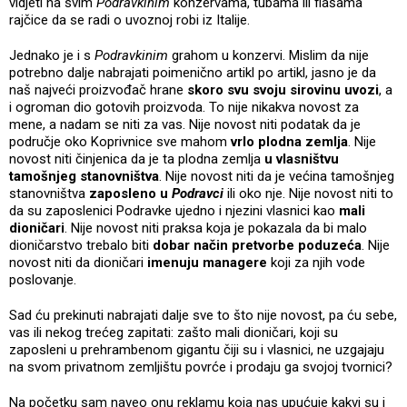
vidjeti na svim
Podravkinim
konzervama, tubama ili flašama
rajčice da se radi o uvoznoj robi iz Italije.
Jednako je i s
Podravkinim
grahom u konzervi. Mislim da nije
potrebno dalje nabrajati poimenično artikl po artikl, jasno je da
naš najveći proizvođač hrane
skoro svu svoju sirovinu uvozi
, a
i ogroman dio gotovih proizvoda. To nije nikakva novost za
mene, a nadam se niti za vas. Nije novost niti podatak da je
područje oko Koprivnice sve mahom
vrlo plodna zemlja
. Nije
novost niti činjenica da je ta plodna zemlja
u vlasništvu
tamošnjeg stanovništva
. Nije novost niti da je većina tamošnjeg
stanovništva
zaposleno u
Podravci
ili oko nje. Nije novost niti to
da su zaposlenici Podravke ujedno i njezini vlasnici kao
mali
dioničari
. Nije novost niti praksa koja je pokazala da bi malo
dioničarstvo trebalo biti
dobar način pretvorbe poduzeća
. Nije
novost niti da dioničari
imenuju managere
koji za njih vode
poslovanje.
Sad ću prekinuti nabrajati dalje sve to što nije novost, pa ću sebe,
vas ili nekog trećeg zapitati: zašto mali dioničari, koji su
zaposleni u prehrambenom gigantu čiji su i vlasnici, ne uzgajaju
na svom privatnom zemljištu povrće i prodaju ga svojoj tvornici?
Na početku sam naveo onu reklamu koja nas upućuje kakvi su i