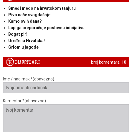
Smeđi medo na hrvatskom tanjuru
Pivo naše svagdašnje
Kamo ovih dana?
Lupiga preporučuje poslovnu inicijativu
Bogat pir!
Uređena Hrvatska!
Grlom u jagode
K
OMENTARI
broj komentara:
10
Ime / nadimak *(obavezno)
Komentar *(obavezno)