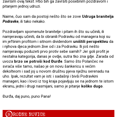
završim ovaj tekst. Htio bih ga završiti posebnim pozdravom i
pitanjem jednoj udruzi.
Naime, čuo sam da postoji nešto što se zove
Udruga branitelja
Podravke
, ili tako nekako.
Pozdravljam spomenute branitelje i pitam ih što su učinili, ili
namjeravaju učiniti, da bi obranili Podravku od managera koji su
im jeftinim profitom i sitnom dividendom
uništili perspektivu
da
i njihova djeca jednom žive od i za Podravku. Ili još nešto
namjeravaju poduzeti prvo protiv sebe samih? Jer goli profit je
nestalna kategorija, danas je ovdje, sutra tko zna gdje. Zarada od
uvoza
brzo se potroši kod Đurđe
. Samo što Polančec ne
svraća više tamo, našao je on novu šankericu s većim
dekolteom i sad joj u novom društvu pjeva nježnu serenadu na
uho. Ipak, rezultat vam je isti: i sadašnji i bivši Podravkini
manageri, kao i lovci iz tog kraja pojavljuju se na jednom te istom
ekranu, jedni i drugi nasmijani, samo je pitanje
koliko dugo
.
Đurđa, daj puno, puno Pana!
S
RODNE NOVICE