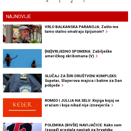
<
1
2
>
NAJNOVIJE
VRLO BALKANSKA PARANOJA: Zašto me
tamo stalno smatraju špijunom?
[NE]VRIJEDNO SPOMENA: Zabilješke
američkog skribomana (V)
SLUČAJ ZA ŠIRI DRUŠTVENI KOMPLEKS:
Supetar, Slayerova majica i batine za Dan
pobjede
ROMEO I JULIJA NA SELU: Knjiga kojoj se
vraćam i koja nikad nije iznevjerila
POLEMIKA (BIVŠE) NAVIJAČICE: Kako sam
(zasad) prestala navijati za hrvatsku