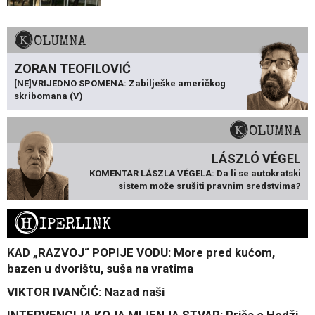
KOLUMNA
ZORAN TEOFILOVIĆ
[NE]VRIJEDNO SPOMENA: Zabilješke američkog
skribomana (V)
KOLUMNA
LÁSZLÓ VÉGEL
KOMENTAR LÁSZLA VÉGELA: Da li se autokratski
sistem može srušiti pravnim sredstvima?
H
IPERLINK
KAD „RAZVOJ“ POPIJE VODU: More pred kućom,
bazen u dvorištu, suša na vratima
VIKTOR IVANČIĆ: Nazad naši
INTERVENCIJA KOJA MIJENJA STVAR: Priča o Hodži