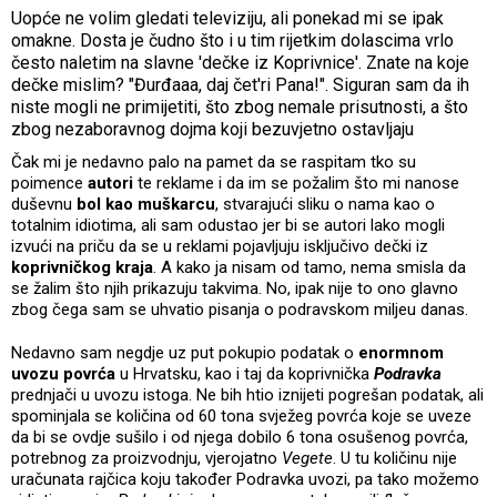
Uopće ne volim gledati televiziju, ali ponekad mi se ipak
omakne. Dosta je čudno što i u tim rijetkim dolascima vrlo
često naletim na slavne 'dečke iz Koprivnice'. Znate na koje
dečke mislim? "Đurđaaa, daj čet'ri Pana!". Siguran sam da ih
niste mogli ne primijetiti, što zbog nemale prisutnosti, a što
zbog nezaboravnog dojma koji bezuvjetno ostavljaju
Čak mi je nedavno palo na pamet da se raspitam tko su
poimence
autori
te reklame i da im se požalim što mi nanose
duševnu
bol kao muškarcu
, stvarajući sliku o nama kao o
totalnim idiotima, ali sam odustao jer bi se autori lako mogli
izvući na priču da se u reklami pojavljuju isključivo dečki iz
koprivničkog kraja
. A kako ja nisam od tamo, nema smisla da
se žalim što njih prikazuju takvima. No, ipak nije to ono glavno
zbog čega sam se uhvatio pisanja o podravskom miljeu danas.
Nedavno sam negdje uz put pokupio podatak o
enormnom
uvozu povrća
u Hrvatsku, kao i taj da koprivnička
Podravka
prednjači u uvozu istoga. Ne bih htio iznijeti pogrešan podatak, ali
spominjala se količina od 60 tona svježeg povrća koje se uveze
da bi se ovdje sušilo i od njega dobilo 6 tona osušenog povrća,
potrebnog za proizvodnju, vjerojatno
Vegete
. U tu količinu nije
uračunata rajčica koju također Podravka uvozi, pa tako možemo