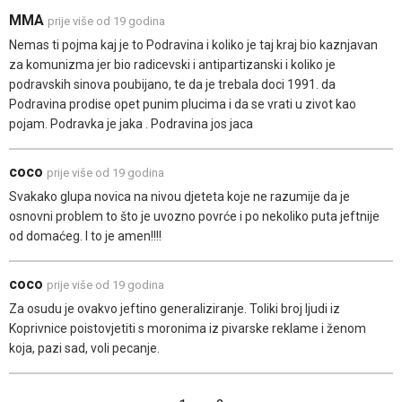
MMA
prije više od 19 godina
Nemas ti pojma kaj je to Podravina i koliko je taj kraj bio kaznjavan
za komunizma jer bio radicevski i antipartizanski i koliko je
podravskih sinova poubijano, te da je trebala doci 1991. da
Podravina prodise opet punim plucima i da se vrati u zivot kao
pojam. Podravka je jaka . Podravina jos jaca
coco
prije više od 19 godina
Svakako glupa novica na nivou djeteta koje ne razumije da je
osnovni problem to što je uvozno povrće i po nekoliko puta jeftnije
od domaćeg. I to je amen!!!!
coco
prije više od 19 godina
Za osudu je ovakvo jeftino generaliziranje. Toliki broj ljudi iz
Koprivnice poistovjetiti s moronima iz pivarske reklame i ženom
koja, pazi sad, voli pecanje.