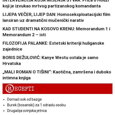
koji je izvukao mrtvog partizanskog komandanta
LIJEPA VEČER, LIJEP DAN: Homoseksploatacijski film
lansiran uz dramatični mučenički narativ
KAD STUDENTI NA KOSOVO KRENU: Memorandum 1 i
Memorandum 2 – isti
FILOZOFIJA PALANKE: Estetski kriteriji huliganske
zajednice
BORIS DEŽULOVIĆ: Kanye Westu ostala je samo
Hrvatska
„MALI ROMAN O TIŠINI“: Kaotična, zamršena i duboko
intimna knjiga
R
ECEPTI
Domaći sok od bazge
Burek (bosanski) za 1 odraslu osobu
Drugačija svinjska jetrica