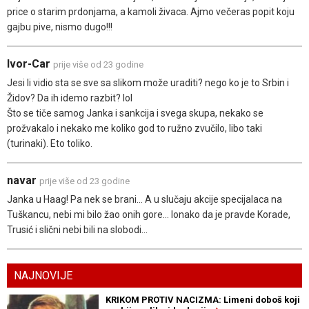
price o starim prdonjama, a kamoli živaca. Ajmo večeras popit koju
gajbu pive, nismo dugo!!!
Ivor-Car
prije više od 23 godine
Jesi li vidio sta se sve sa slikom može uraditi? nego ko je to Srbin i
Židov? Da ih idemo razbit? lol
Što se tiče samog Janka i sankcija i svega skupa, nekako se
prožvakalo i nekako me koliko god to ružno zvučilo, libo taki
(turinaki). Eto toliko.
navar
prije više od 23 godine
Janka u Haag! Pa nek se brani... A u slučaju akcije specijalaca na
Tuškancu, nebi mi bilo žao onih gore... Ionako da je pravde Korade,
Trusić i slični nebi bili na slobodi...
NAJNOVIJE
KRIKOM PROTIV NACIZMA: Limeni doboš koji