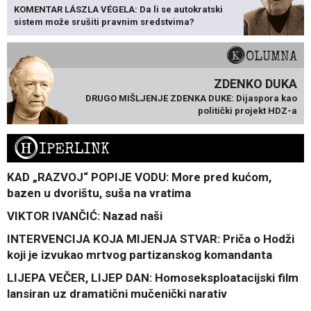
KOMENTAR LÁSZLA VÉGELA: Da li se autokratski
sistem može srušiti pravnim sredstvima?
KOLUMNA
ZDENKO DUKA
DRUGO MIŠLJENJE ZDENKA DUKE: Dijaspora kao
politički projekt HDZ-a
H
IPERLINK
KAD „RAZVOJ“ POPIJE VODU: More pred kućom,
bazen u dvorištu, suša na vratima
VIKTOR IVANČIĆ: Nazad naši
INTERVENCIJA KOJA MIJENJA STVAR: Priča o Hodži
koji je izvukao mrtvog partizanskog komandanta
LIJEPA VEČER, LIJEP DAN: Homoseksploatacijski film
lansiran uz dramatični mučenički narativ