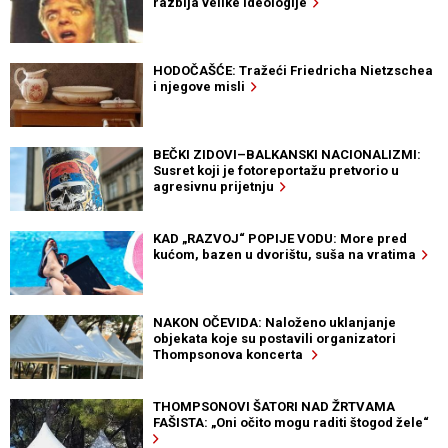
razbija velike ideologije
HODOČAŠĆE: Tražeći Friedricha Nietzschea
i njegove misli
BEČKI ZIDOVI–BALKANSKI NACIONALIZMI:
Susret koji je fotoreportažu pretvorio u
agresivnu prijetnju
KAD „RAZVOJ“ POPIJE VODU: More pred
kućom, bazen u dvorištu, suša na vratima
NAKON OČEVIDA: Naloženo uklanjanje
objekata koje su postavili organizatori
Thompsonova koncerta
THOMPSONOVI ŠATORI NAD ŽRTVAMA
FAŠISTA: „Oni očito mogu raditi štogod žele“