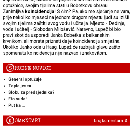
optužnice, svojim tijelima stati u Bobetkovu obranu.
Zanimljiva
koincidencija
! S čim? Pa, ako me sjećanje ne vara,
prije nekoliko mjeseci na jednom drugom mjestu ljudi su izišli
svojim tijelima zaštiti svog vođu i učitelja. Mjesto - Dedinje,
vođa i učitelj - Slobodan Milošević. Naravno, Lupež bi bio
pravi skot da usporedi Janka Bobetka s balkanskim
krvnikom, ali morate priznati da je koincidencija smiješna.
Ukoliko Janko ode u Haag, Lupež će razbijati glavu zašto
spomenutu koincidenciju nije nazvao i znakovitom.
S
RODNE NOVICE
General optužuje
Topla jesen
Slobu za predsjednika?
Eto suda!
Put ka ...
K
OMENTARI
broj komentara:
3