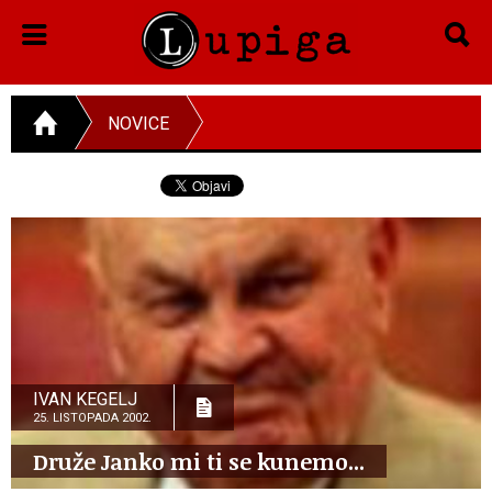
NOVICE
IVAN KEGELJ
25. LISTOPADA 2002.
Druže Janko mi ti se kunemo...