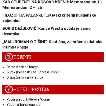
KAD STUDENTI NA KOSOVO KRENU: Memorandum 1 i
Memorandum 2 – isti
FILOZOFIJA PALANKE: Estetski kriteriji huliganske
zajednice
BORIS DEŽULOVIĆ: Kanye Westu ostala je samo
Hrvatska
„MALI ROMAN O TIŠINI“: Kaotična, zamršena i duboko
intimna knjiga
R
ECEPTI
Domaći sok od bazge
Burek (bosanski) za 1 odraslu osobu
Drugačija svinjska jetrica
E
-CIKLOPEDIJA
Povijesni put Hitlerove 'klonje'
Yugo - urbana legenda