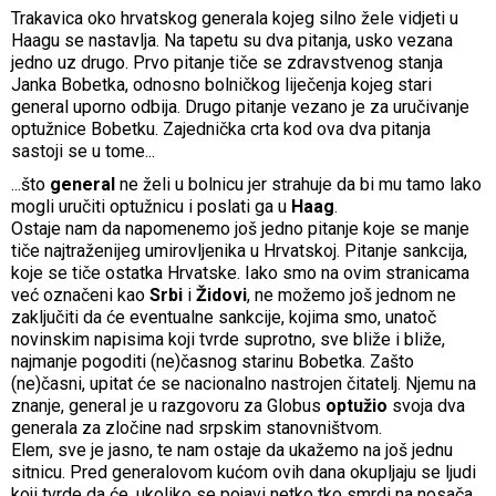
Trakavica oko hrvatskog generala kojeg silno žele vidjeti u
Haagu se nastavlja. Na tapetu su dva pitanja, usko vezana
jedno uz drugo. Prvo pitanje tiče se zdravstvenog stanja
Janka Bobetka, odnosno bolničkog liječenja kojeg stari
general uporno odbija. Drugo pitanje vezano je za uručivanje
optužnice Bobetku. Zajednička crta kod ova dva pitanja
sastoji se u tome...
...što
general
ne želi u bolnicu jer strahuje da bi mu tamo lako
mogli uručiti optužnicu i poslati ga u
Haag
.
Ostaje nam da napomenemo još jedno pitanje koje se manje
tiče najtraženijeg umirovljenika u Hrvatskoj. Pitanje sankcija,
koje se tiče ostatka Hrvatske. Iako smo na ovim stranicama
već označeni kao
Srbi
i
Židovi
, ne možemo još jednom ne
zaključiti da će eventualne sankcije, kojima smo, unatoč
novinskim napisima koji tvrde suprotno, sve bliže i bliže,
najmanje pogoditi (ne)časnog starinu Bobetka. Zašto
(ne)časni, upitat će se nacionalno nastrojen čitatelj. Njemu na
znanje, general je u razgovoru za Globus
optužio
svoja dva
generala za zločine nad srpskim stanovništvom.
Elem, sve je jasno, te nam ostaje da ukažemo na još jednu
sitnicu. Pred generalovom kućom ovih dana okupljaju se ljudi
koji tvrde da će, ukoliko se pojavi netko tko smrdi na nosača