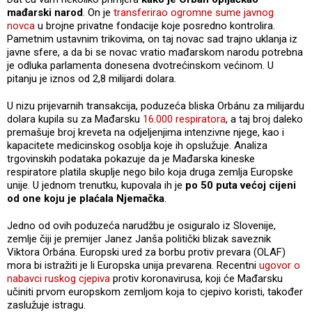
mađarski narod
. On je
transferirao ogromne sume javnog
novca
u brojne privatne fondacije koje posredno kontrolira.
Pametnim ustavnim trikovima, on taj novac sad trajno uklanja iz
javne sfere, a da bi se novac vratio mađarskom narodu potrebna
je odluka parlamenta donesena dvotrećinskom većinom. U
pitanju je iznos od 2,8 milijardi dolara.
U nizu prijevarnih transakcija, poduzeća bliska Orbánu za milijardu
dolara kupila su za Mađarsku
16.000 respiratora
, a taj broj daleko
premašuje broj kreveta na odjeljenjima intenzivne njege, kao i
kapacitete medicinskog osoblja koje ih opslužuje. Analiza
trgovinskih podataka pokazuje da je Mađarska kineske
respiratore platila skuplje nego bilo koja druga zemlja Europske
unije. U jednom trenutku, kupovala ih je
po 50 puta većoj cijeni
od one koju je plaćala Njemačka
.
Jedno od ovih poduzeća narudžbu je osiguralo iz Slovenije,
zemlje čiji je premijer Janez Janša politički blizak saveznik
Viktora Orbána. Europski ured za borbu protiv prevara (OLAF)
mora bi istražiti je li Europska unija prevarena. Recentni
ugovor o
nabavci ruskog cjepiva
protiv koronavirusa, koji će Mađarsku
učiniti prvom europskom zemljom koja to cjepivo koristi, također
zaslužuje istragu.