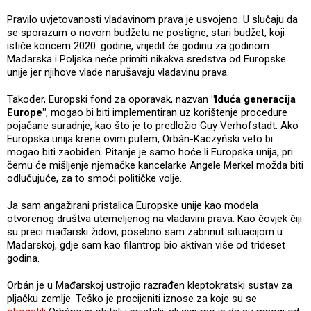
Pravilo uvjetovanosti vladavinom prava je usvojeno. U slučaju da
se sporazum o novom budžetu ne postigne, stari budžet, koji
ističe koncem 2020. godine, vrijedit će godinu za godinom.
Mađarska i Poljska neće primiti nikakva sredstva od Europske
unije jer njihove vlade narušavaju vladavinu prava.
Također, Europski fond za oporavak, nazvan
"Iduća generacija
Europe"
, mogao bi biti implementiran uz korištenje procedure
pojačane suradnje, kao što je to predložio Guy Verhofstadt. Ako
Europska unija krene ovim putem, Orbán-Kaczyński veto bi
mogao biti zaobiđen. Pitanje je samo hoće li Europska unija, pri
čemu će mišljenje njemačke kancelarke Angele Merkel možda biti
odlučujuće, za to smoći političke volje.
Ja sam angažirani pristalica Europske unije kao modela
otvorenog društva utemeljenog na vladavini prava. Kao čovjek čiji
su preci mađarski židovi, posebno sam zabrinut situacijom u
Mađarskoj, gdje sam kao filantrop bio aktivan više od trideset
godina.
Orbán je u Mađarskoj ustrojio razrađen kleptokratski sustav za
pljačku zemlje. Teško je procijeniti iznose za koje su se