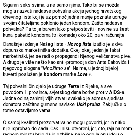
Siguran seks svima, a ne samo njima. Tako bi se možda
mogla nazvati nadasve pohvalna akcija jednog hrvatskog
dnevnog lista koji je uz pomoć jedne manje poznate udruge
svojim čitateljima poklonio jedan kondom. Zašto nadasve
pohvalna? Pa to je barem lako pretpostaviti - novine su šest
kuna, paketić kondoma (tri komada) oko 20, pa vi računajte
Današnje izdanje Našeg lista -
Novog lista
izašlo je s dva
dopunska marketinška dodatka. Okej, okej, jedan je fakat
marketinški, jer se radi o propagandi Njenog veličanstva pive.
A drugo je više nešto kao anti-promocija don Anta Bakovića i
njegovog slogana "
Množimo se
". Naime, u jednoj bijeloj
kuverti poslužen je
kondom
marke
Love +
.
Taj pohvalni čin djelo je udruge
Terra
iz Rijeke, a sve
povodom 1. prosinca, svjetskog dana borbe protiv
AIDS
-a.
Jedna od najzanimljivijih stvari svakako je adresa sjedišta
donatora zaštitne gumene navlake:
Uski prolaz
. Zaključke o
tome ostavljamo vama.
O samoj kvaliteti prezervativa ne mogu govoriti, jer ih nitko
nije isprobao do sada. Čak i nisu otvoreni, jer, eto, raja na mom
radnom mjestu brije da je ozbiljna, pa je odbila onu ideju o