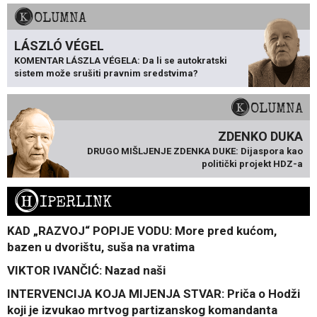
KOLUMNA
LÁSZLÓ VÉGEL
KOMENTAR LÁSZLA VÉGELA: Da li se autokratski
sistem može srušiti pravnim sredstvima?
KOLUMNA
ZDENKO DUKA
DRUGO MIŠLJENJE ZDENKA DUKE: Dijaspora kao
politički projekt HDZ-a
H
IPERLINK
KAD „RAZVOJ“ POPIJE VODU: More pred kućom,
bazen u dvorištu, suša na vratima
VIKTOR IVANČIĆ: Nazad naši
INTERVENCIJA KOJA MIJENJA STVAR: Priča o Hodži
koji je izvukao mrtvog partizanskog komandanta