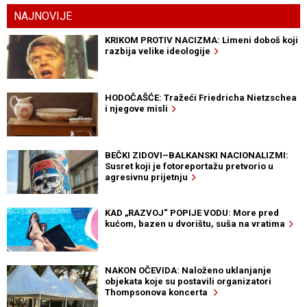
NAJNOVIJE
KRIKOM PROTIV NACIZMA: Limeni doboš koji
razbija velike ideologije
HODOČAŠĆE: Tražeći Friedricha Nietzschea
i njegove misli
BEČKI ZIDOVI–BALKANSKI NACIONALIZMI:
Susret koji je fotoreportažu pretvorio u
agresivnu prijetnju
KAD „RAZVOJ“ POPIJE VODU: More pred
kućom, bazen u dvorištu, suša na vratima
NAKON OČEVIDA: Naloženo uklanjanje
objekata koje su postavili organizatori
Thompsonova koncerta