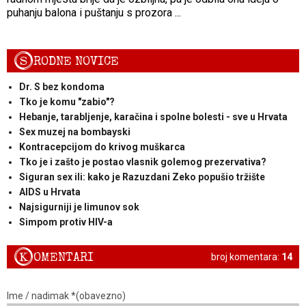
puhanju balona i puštanju s prozora ...
S
RODNE NOVICE
Dr. S bez kondoma
Tko je komu "zabio"?
Hebanje, tarabljenje, karačina i spolne bolesti - sve u Hrvata
Sex muzej na bombayski
Kontracepcijom do krivog muškarca
Tko je i zašto je postao vlasnik golemog prezervativa?
Siguran sex ili: kako je Razuzdani Zeko popušio tržište
AIDS u Hrvata
Najsigurniji je limunov sok
Simpom protiv HIV-a
K
OMENTARI
broj komentara:
14
Ime / nadimak *(obavezno)