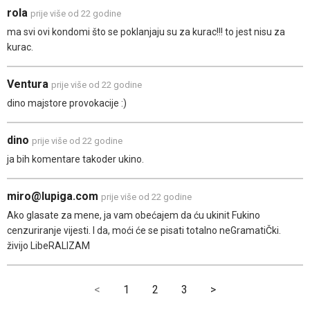
rola
prije više od 22 godine
ma svi ovi kondomi što se poklanjaju su za kurac!!! to jest nisu za
kurac.
Ventura
prije više od 22 godine
dino majstore provokacije :)
dino
prije više od 22 godine
ja bih komentare takoder ukino.
miro@lupiga.com
prije više od 22 godine
Ako glasate za mene, ja vam obećajem da ću ukinit Fukino
cenzuriranje vijesti. I da, moći će se pisati totalno neGramatiČki.
živijo LibeRALIZAM
<
1
2
3
>