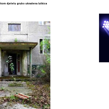
ekom djetetu grubo ukradena lutkica