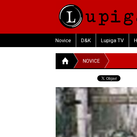
Novice
D&K
Lupiga TV
H
NOVICE