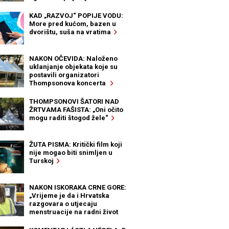
KAD „RAZVOJ“ POPIJE VODU:
More pred kućom, bazen u
dvorištu, suša na vratima
NAKON OČEVIDA: Naloženo
uklanjanje objekata koje su
postavili organizatori
Thompsonova koncerta
THOMPSONOVI ŠATORI NAD
ŽRTVAMA FAŠISTA: „Oni očito
mogu raditi štogod žele“
ŽUTA PISMA: Kritički film koji
nije mogao biti snimljen u
Turskoj
NAKON ISKORAKA CRNE GORE:
„Vrijeme je da i Hrvatska
razgovara o utjecaju
menstruacije na radni život
žena“