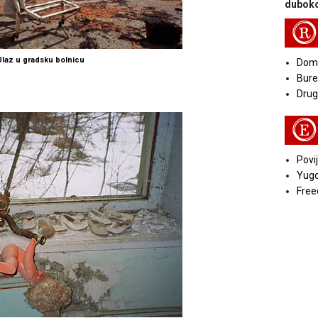
duboko
R
Ulaz u gradsku bolnicu
Doma
Bure
Druga
E
Povij
Yugo
Free