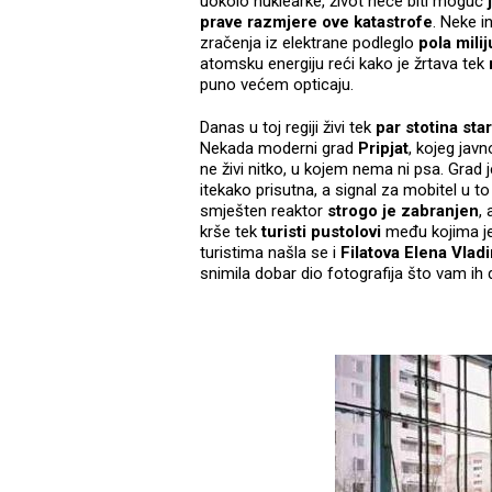
uokolo nuklearke, život neće biti moguć
j
prave razmjere ove katastrofe
. Neke i
zračenja iz elektrane podleglo
pola milij
atomsku energiju reći kako je žrtava tek
puno većem opticaju.
Danas u toj regiji živi tek
par stotina sta
Nekada moderni grad
Pripjat
, kojeg jav
ne živi nitko, u kojem nema ni psa. Grad j
itekako prisutna, a signal za mobitel u to
smješten reaktor
strogo je zabranjen
,
krše tek
turisti pustolovi
među kojima je 
turistima našla se i
Filatova Elena Vlad
snimila dobar dio fotografija što vam i