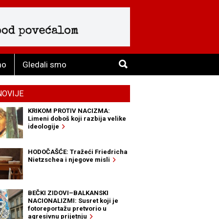
mo
Gledali smo
NOVIJE
KRIKOM PROTIV NACIZMA:
Limeni doboš koji razbija velike
ideologije
HODOČAŠĆE: Tražeći Friedricha
Nietzschea i njegove misli
BEČKI ZIDOVI–BALKANSKI
NACIONALIZMI: Susret koji je
fotoreportažu pretvorio u
agresivnu prijetnju