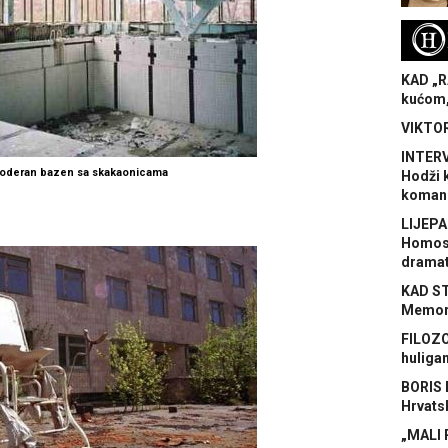
H
KAD „R
kućom,
VIKTOR
INTERV
oderan bazen sa skakaonicama
Hodži 
koman
LIJEPA
Homose
dramat
KAD S
Memora
FILOZO
huliga
BORIS 
Hrvats
„MALI 