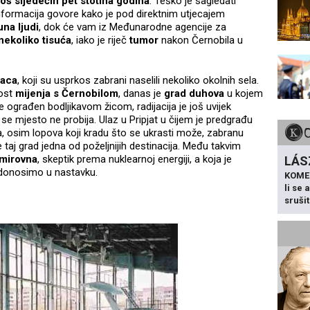
oš sljedećih pet stotina godina
. Teško je sagledati
nformacija govore kako je pod direktnim utjecajem
una ljudi
, dok će vam iz Međunarodne agencije za
nekoliko tisuća
, iako je riječ
tumor
nakon Černobila u
raca
, koji su usprkos zabrani naselili nekoliko okolnih sela.
nost
mijenja s Černobilom
, danas je
grad duhova
u kojem
e ograđen bodljikavom žicom, radijacija je još uvijek
 se mjesto ne probija. Ulaz u Pripjat u čijem je predgrađu
 a, osim lopova koji kradu što se ukrasti može, zabranu
taj grad jedna od poželjnijih destinacija. Među takvim
imirovna
, skeptik prema nuklearnoj energiji, a koja je
LÁS
h donosimo u nastavku.
KOME
li se
sruši