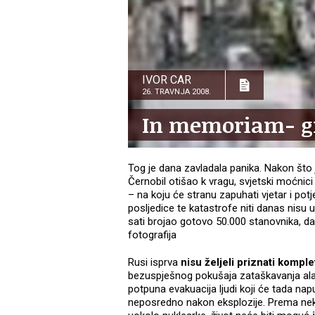
IVOR CAR
26. TRAVNJA 2008.
In memoriam- g
Tog je dana zavladala panika. Nakon što je
Černobil otišao k vragu, svjetski moćnici
– na koju će stranu zapuhati vjetar i potje
posljedice te katastrofe niti danas nisu u
sati brojao gotovo 50.000 stanovnika, da
fotografija
Rusi isprva
nisu željeli priznati kompl
bezuspješnog pokušaja zataškavanja alarm
potpuna evakuacija ljudi koji će tada napu
neposredno nakon eksplozije. Prema n