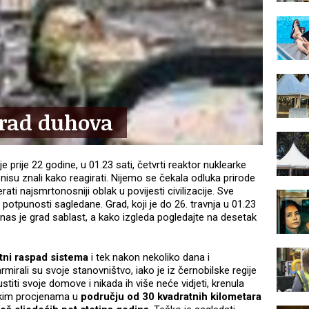
rad duhova
 prije 22 godine, u 01.23 sati, četvrti reaktor nuklearke
 nisu znali kako reagirati. Nijemo se čekala odluka prirode
rati najsmrtonosniji oblak u povijesti civilizacije. Sve
 potpunosti sagledane. Grad, koji je do 26. travnja u 01.23
nas je grad sablast, a kako izgleda pogledajte na desetak
etni raspad sistema
i tek nakon nekoliko dana i
irali su svoje stanovništvo, iako je iz černobilske regije
stiti svoje domove i nikada ih više neće vidjeti, krenula
ekim procjenama u
području od 30 kvadratnih kilometara