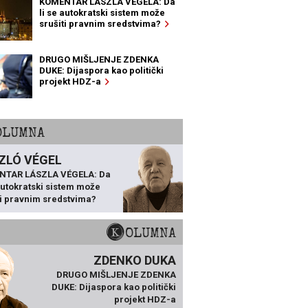
KOMENTAR LÁSZLA VÉGELA: Da
li se autokratski sistem može
srušiti pravnim sredstvima?
DRUGO MIŠLJENJE ZDENKA
DUKE: Dijaspora kao politički
projekt HDZ-a
KOLUMNA
ZLÓ VÉGEL
NTAR LÁSZLA VÉGELA: Da
 autokratski sistem može
ti pravnim sredstvima?
KOLUMNA
ZDENKO DUKA
DRUGO MIŠLJENJE ZDENKA
DUKE: Dijaspora kao politički
projekt HDZ-a