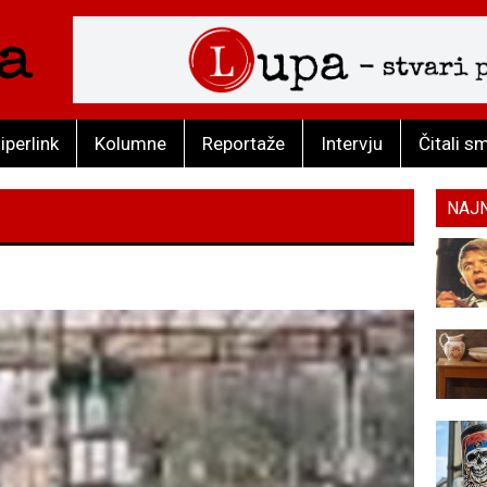
iperlink
Kolumne
Reportaže
Intervju
Čitali s
NAJ