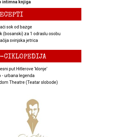
 intimna knjiga
ECEPTI
ći sok od bazge
k (bosanski) za 1 odraslu osobu
čija svinjska jetrica
-CIKLOPEDIJA
esni put Hitlerove 'klonje'
 - urbana legenda
dom Theatre (Teatar slobode)