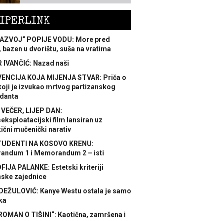
IPERLINK
AZVOJ“ POPIJE VODU: More pred
 bazen u dvorištu, suša na vratima
 IVANČIĆ: Nazad naši
ENCIJA KOJA MIJENJA STVAR: Priča o
koji je izvukao mrtvog partizanskog
danta
 VEČER, LIJEP DAN:
ksploatacijski film lansiran uz
ični mučenički narativ
TUDENTI NA KOSOVO KRENU:
ndum 1 i Memorandum 2 – isti
FIJA PALANKE: Estetski kriteriji
nske zajednice
DEŽULOVIĆ: Kanye Westu ostala je samo
ka
ROMAN O TIŠINI“: Kaotična, zamršena i