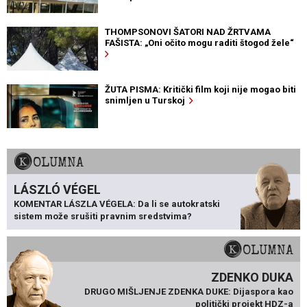
THOMPSONOVI ŠATORI NAD ŽRTVAMA
FAŠISTA: „Oni očito mogu raditi štogod žele“
ŽUTA PISMA: Kritički film koji nije mogao biti
snimljen u Turskoj
KOLUMNA
LÁSZLÓ VÉGEL
KOMENTAR LÁSZLA VÉGELA: Da li se autokratski
sistem može srušiti pravnim sredstvima?
KOLUMNA
ZDENKO DUKA
DRUGO MIŠLJENJE ZDENKA DUKE: Dijaspora kao
politički projekt HDZ-a