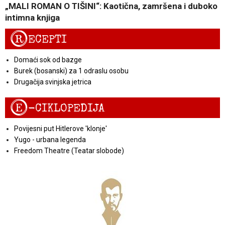
„MALI ROMAN O TIŠINI“: Kaotična, zamršena i duboko
intimna knjiga
R
ECEPTI
Domaći sok od bazge
Burek (bosanski) za 1 odraslu osobu
Drugačija svinjska jetrica
E
-CIKLOPEDIJA
Povijesni put Hitlerove 'klonje'
Yugo - urbana legenda
Freedom Theatre (Teatar slobode)