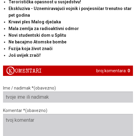
Teroristička opasnost u susjedstvu!
Ekskluziva - Uznemiravajući vojnik i povjesničar trenutno star
pet godina
Krvavi ples Malog dječaka
Mala zemlja za radioaktivni odmor
Novi studentski dom u Splitu
Ne bacajmo Atomske bombe
Fuzija koja život znači
Još uvijek zrači!
K
OMENTARI
broj komentara:
0
Ime / nadimak *(obavezno)
Komentar *(obavezno)