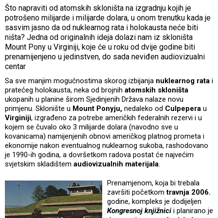
Što napraviti od atomskih skloništa na izgradnju kojih je
potrošeno milijarde i milijarde dolara, u onom trenutku kada je
sasvim jasno da od nuklearnog rata i holokausta neće biti
ništa? Jedna od originalnih ideja dolazi nam iz skloništa
Mount Pony u Virginiji, koje će u roku od dvije godine biti
prenamijenjeno u jedinstven, do sada neviđen audiovizualni
centar
Sa sve manjim mogućnostima skorog izbijanja
nuklearnog rata
i
pratećeg holokausta, neka od brojnih
atomskih skloništa
ukopanih u planine širom Sjedinjenih Država nalaze novu
primjenu. Sklonište u
Mount Ponyju,
nedaleko od
Culpepera
u
Virginiji
, izgrađeno za potrebe američkih federalnih rezervi i u
kojem se čuvalo oko 3 milijarde dolara (navodno sve u
kovanicama) namijenjenih obnovi američkog platnog prometa i
ekonomije nakon eventualnog nuklearnog sukoba, rashodovano
je 1990-ih godina, a dovršetkom radova postat će najvećim
svjetskim skladištem
audiovizualnih materijala
.
Prenamjenom, koja bi trebala
završiti početkom
travnja 2006.
godine, kompleks je dodijeljen
Kongresnoj knjižnici
i planirano je