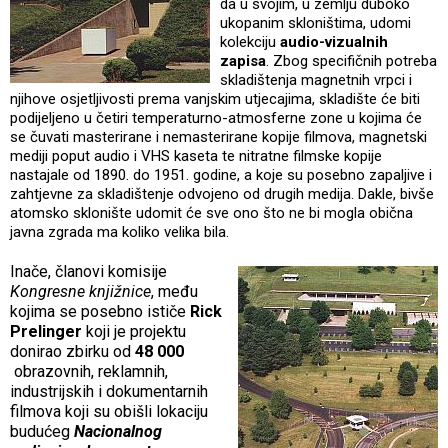
da u svojim, u zemlju duboko
ukopanim skloništima, udomi
kolekciju
audio-vizualnih
zapisa
. Zbog specifičnih potreba
skladištenja magnetnih vrpci i
njihove osjetljivosti prema vanjskim utjecajima, skladište će biti
podijeljeno u četiri temperaturno-atmosferne zone u kojima će
se čuvati masterirane i nemasterirane kopije filmova, magnetski
mediji poput audio i VHS kaseta te nitratne filmske kopije
nastajale od 1890. do 1951. godine, a koje su posebno zapaljive i
zahtjevne za skladištenje odvojeno od drugih medija. Dakle, bivše
atomsko sklonište udomit će sve ono što ne bi mogla obična
javna zgrada ma koliko velika bila.
Inače, članovi komisije
Kongresne knjižnice
, među
kojima se posebno ističe
Rick
Prelinger
koji je projektu
donirao zbirku od
48 000
obrazovnih, reklamnih,
industrijskih i dokumentarnih
filmova koji su obišli lokaciju
budućeg
Nacionalnog