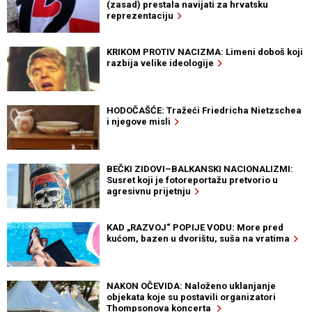
(zasad) prestala navijati za hrvatsku
reprezentaciju
KRIKOM PROTIV NACIZMA: Limeni doboš koji
razbija velike ideologije
HODOČAŠĆE: Tražeći Friedricha Nietzschea
i njegove misli
BEČKI ZIDOVI–BALKANSKI NACIONALIZMI:
Susret koji je fotoreportažu pretvorio u
agresivnu prijetnju
KAD „RAZVOJ“ POPIJE VODU: More pred
kućom, bazen u dvorištu, suša na vratima
NAKON OČEVIDA: Naloženo uklanjanje
objekata koje su postavili organizatori
Thompsonova koncerta