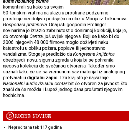
audiovizualnog centra
komentirali su kako sa svojim
50-tonskim vratima na ulazu u prostrane podzemne
prostorije neodoljivo podsjeća na ulaz u Moriju iz Tolkienova
Gospodara prstenova
. Onaj isti gospodin Prelinger
novinarima je izrazio zabrinutost o doniranoj kolekciji, koja je,
do otvorenja
Centra
, još uvijek njegova. Boji se kako bi do
2006. njegovih 48 000 filmova moglo doživjeti neku
katastrofu u obliku požara, poplave ili jednostavno
vandalizma. Stoga je predložio da
Kongresna knjižnica
obezbijedi
novu, sigurnu zgradu u koju bi se pohranila
njegova kolekcija do svečanog otvorenja. Također smo
saznali kako će se sa vremenom sav materijal iz analognog
pretvarati u
digitalni zapis
. I za kraj što je najvažnije
Nacionalni audiovizualni centar
bit će otvoren za javnost, što
znači da će možda i Lupež jednog dana prošetati njegovim
hodnicima.
S
RODNE NOVICE
Nepročitana tek 117 godina