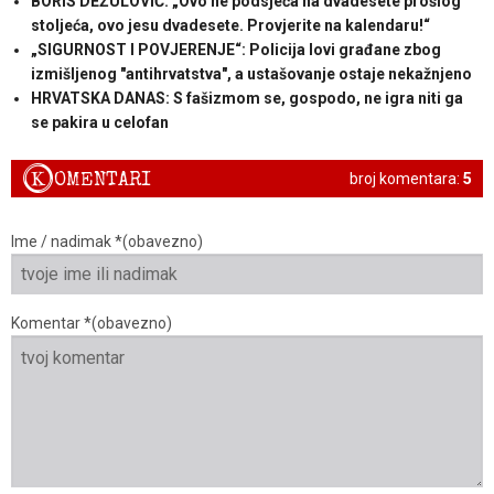
BORIS DEŽULOVIĆ: „Ovo ne podsjeća na dvadesete prošlog
stoljeća, ovo jesu dvadesete. Provjerite na kalendaru!“
„SIGURNOST I POVJERENJE“: Policija lovi građane zbog
izmišljenog "antihrvatstva", a ustašovanje ostaje nekažnjeno
HRVATSKA DANAS: S fašizmom se, gospodo, ne igra niti ga
se pakira u celofan
K
OMENTARI
broj komentara:
5
Ime / nadimak *(obavezno)
Komentar *(obavezno)