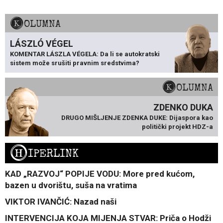
KOLUMNA
LÁSZLÓ VÉGEL
KOMENTAR LÁSZLA VÉGELA: Da li se autokratski
sistem može srušiti pravnim sredstvima?
KOLUMNA
ZDENKO DUKA
DRUGO MIŠLJENJE ZDENKA DUKE: Dijaspora kao
politički projekt HDZ-a
H
IPERLINK
KAD „RAZVOJ“ POPIJE VODU: More pred kućom,
bazen u dvorištu, suša na vratima
VIKTOR IVANČIĆ: Nazad naši
INTERVENCIJA KOJA MIJENJA STVAR: Priča o Hodži