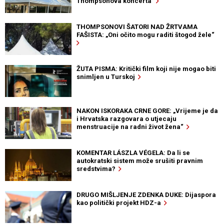
Thompsonova koncerta
THOMPSONOVI ŠATORI NAD ŽRTVAMA
FAŠISTA: „Oni očito mogu raditi štogod žele“
ŽUTA PISMA: Kritički film koji nije mogao biti
snimljen u Turskoj
NAKON ISKORAKA CRNE GORE: „Vrijeme je da
i Hrvatska razgovara o utjecaju
menstruacije na radni život žena“
KOMENTAR LÁSZLA VÉGELA: Da li se
autokratski sistem može srušiti pravnim
sredstvima?
DRUGO MIŠLJENJE ZDENKA DUKE: Dijaspora
kao politički projekt HDZ-a