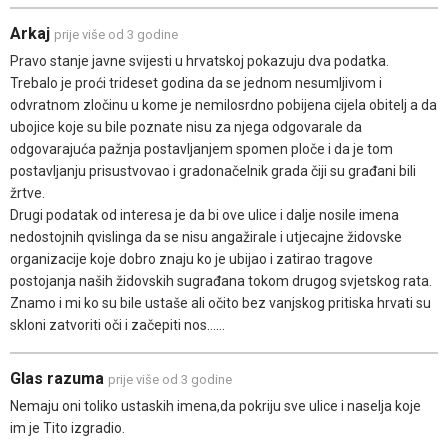
Arkaj
prije više od 3 godine
Pravo stanje javne svijesti u hrvatskoj pokazuju dva podatka.
Trebalo je proći trideset godina da se jednom nesumljivom i
odvratnom zločinu u kome je nemilosrdno pobijena cijela obitelj a da
ubojice koje su bile poznate nisu za njega odgovarale da
odgovarajuća pažnja postavljanjem spomen ploče i da je tom
postavljanju prisustvovao i gradonačelnik grada čiji su građani bili
žrtve.
Drugi podatak od interesa je da bi ove ulice i dalje nosile imena
nedostojnih qvislinga da se nisu angažirale i utjecajne židovske
organizacije koje dobro znaju ko je ubijao i zatirao tragove
postojanja naših židovskih sugrađana tokom drugog svjetskog rata.
Znamo i mi ko su bile ustaše ali očito bez vanjskog pritiska hrvati su
skloni zatvoriti oči i začepiti nos......
Glas razuma
prije više od 3 godine
Nemaju oni toliko ustaskih imena,da pokriju sve ulice i naselja koje
im je Tito izgradio.