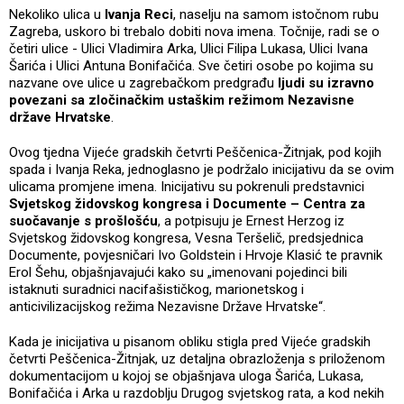
Nekoliko ulica u
Ivanja Reci
, naselju na samom istočnom rubu
Zagreba, uskoro bi trebalo dobiti nova imena. Točnije, radi se o
četiri ulice - Ulici Vladimira Arka, Ulici Filipa Lukasa, Ulici Ivana
Šarića i Ulici Antuna Bonifačića. Sve četiri osobe po kojima su
nazvane ove ulice u zagrebačkom predgrađu
ljudi su izravno
povezani sa zločinačkim ustaškim režimom Nezavisne
države Hrvatske
.
Ovog tjedna Vijeće gradskih četvrti Peščenica-Žitnjak, pod kojih
spada i Ivanja Reka, jednoglasno je podržalo inicijativu da se ovim
ulicama promjene imena. Inicijativu su pokrenuli predstavnici
Svjetskog židovskog kongresa i Documente – Centra za
suočavanje s prošlošću
, a potpisuju je Ernest Herzog iz
Svjetskog židovskog kongresa, Vesna Teršelič, predsjednica
Documente, povjesničari Ivo Goldstein i Hrvoje Klasić te pravnik
Erol Šehu, objašnjavajući kako su „imenovani pojedinci bili
istaknuti suradnici nacifašističkog, marionetskog i
anticivilizacijskog režima Nezavisne Države Hrvatske“.
Kada je inicijativa u pisanom obliku stigla pred Vijeće gradskih
četvrti Peščenica-Žitnjak, uz detaljna obrazloženja s priloženom
dokumentacijom u kojoj se objašnjava uloga Šarića, Lukasa,
Bonifačića i Arka u razdoblju Drugog svjetskog rata, a kod nekih