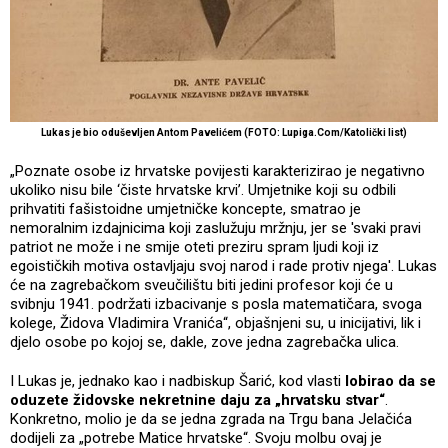
Lukas je bio oduševljen Antom Pavelićem (FOTO: Lupiga.Com/Katolički list)
„Poznate osobe iz hrvatske povijesti karakterizirao je negativno
ukoliko nisu bile ‘čiste hrvatske krvi’. Umjetnike koji su odbili
prihvatiti fašistoidne umjetničke koncepte, smatrao je
nemoralnim izdajnicima koji zaslužuju mržnju, jer se 'svaki pravi
patriot ne može i ne smije oteti preziru spram ljudi koji iz
egoističkih motiva ostavljaju svoj narod i rade protiv njega'. Lukas
će na zagrebačkom sveučilištu biti jedini profesor koji će u
svibnju 1941. podržati izbacivanje s posla matematičara, svoga
kolege, Židova Vladimira Vranića“, objašnjeni su, u inicijativi, lik i
djelo osobe po kojoj se, dakle, zove jedna zagrebačka ulica.
I Lukas je, jednako kao i nadbiskup Šarić, kod vlasti
lobirao da se
oduzete židovske nekretnine daju za „hrvatsku stvar“
.
Konkretno, molio je da se jedna zgrada na Trgu bana Jelačića
dodijeli za „potrebe Matice hrvatske“. Svoju molbu ovaj je