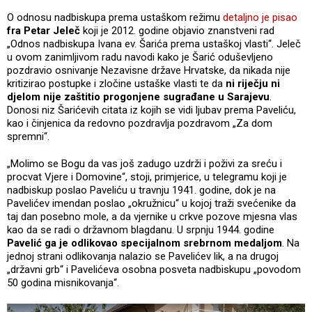
O odnosu nadbiskupa prema ustaškom režimu
detaljno je pisao
fra Petar Jeleč
koji je 2012. godine objavio znanstveni rad
„Odnos nadbiskupa Ivana ev. Šarića prema ustaškoj vlasti“. Jeleč
u ovom zanimljivom radu navodi kako je Šarić oduševljeno
pozdravio osnivanje Nezavisne države Hrvatske, da nikada nije
kritizirao postupke i zločine ustaške vlasti te da
ni riječju ni
djelom nije zaštitio progonjene sugrađane u Sarajevu
.
Donosi niz Šarićevih citata iz kojih se vidi ljubav prema Paveliću,
kao i činjenica da redovno pozdravlja pozdravom „Za dom
spremni“.
„Molimo se Bogu da vas još zadugo uzdrži i poživi za sreću i
procvat Vjere i Domovine“, stoji, primjerice, u telegramu koji je
nadbiskup poslao Paveliću u travnju 1941. godine, dok je na
Pavelićev imendan poslao „okružnicu“ u kojoj traži svećenike da
taj dan posebno mole, a da vjernike u crkve pozove mjesna vlas
kao da se radi o državnom blagdanu. U srpnju 1944. godine
Pavelić ga je odlikovao specijalnom srebrnom medaljom
. Na
jednoj strani odlikovanja nalazio se Pavelićev lik, a na drugoj
„državni grb“ i Pavelićeva osobna posveta nadbiskupu „povodom
50 godina misnikovanja“.