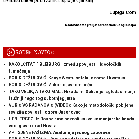
trenutku uhićenja, u tvornici, ispio je cijankalij“.
Lupiga.Com
Naslovna fotografija: screenshot/GoogleMaps
S
RODNE NOVICE
KAKO „ČITATI“ BLEIBURG: Između povijesti i ideoloških
tumačenja
BORIS DEŽULOVIĆ: Kanye Westu ostala je samo Hrvatska
BORIS DEŽULOVIĆ: Zakon o javnom linču
TAKO VELIK, A TAKO MALI: Nikada mi Split nije izgledao manji
i tužniji nego tog subotnjeg jutra
VUKIĆ VS RADANOVIĆ (VIDEO): Kako je metodološki pobijena
revizija povijesti logora Jasenovac
HENI ERCEG: Iz Bosne smo saznali kakva komunjarska banda
vodi glavni grad Hrvata
AP I SJENE FAŠIZMA: Anatomija jednog zaborava