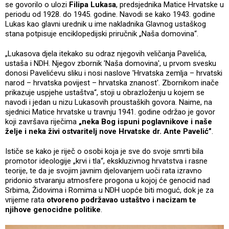
se govorilo o ulozi
Filipa Lukasa
, predsjednika Matice Hrvatske u
periodu od 1928. do 1945. godine. Navodi se kako 1943. godine
Lukas kao glavni urednik u ime nakladnika Glavnog ustaškog
stana potpisuje enciklopedijski priručnik „Naša domovina“.
„Lukasova djela itekako su odraz njegovih veličanja Pavelića,
ustaša i NDH. Njegov zbornik 'Naša domovina', u prvom svesku
donosi Pavelićevu sliku i nosi naslove 'Hrvatska zemlja – hrvatski
narod – hrvatska povijest – hrvatska znanost'. Zbornikom inače
prikazuje uspjehe ustaštva“, stoji u obrazloženju u kojem se
navodi i jedan u nizu Lukasovih proustaških govora. Naime, na
sjednici Matice hrvatske u travnju 1941. godine održao je govor
koji završava riječima
„neka Bog ispuni poglavnikove i naše
želje i neka živi ostvaritelj nove Hrvatske dr. Ante Pavelić”
.
Ističe se kako je riječ o osobi koja je sve do svoje smrti bila
promotor ideologije „krvi i tla“, ekskluzivnog hrvatstva i rasne
teorije, te da je svojim javnim djelovanjem uoči rata izravno
pridonio stvaranju atmosfere progona u kojoj će genocid nad
Srbima, Židovima i Romima u NDH uopće biti moguć, dok je za
vrijeme rata
otvoreno podržavao ustaštvo i nacizam te
njihove genocidne politike
.