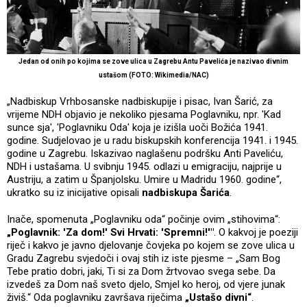
Jedan od onih po kojima se zove ulica u Zagrebu Antu Pavelića je nazivao divnim
ustašom (FOTO: Wikimedia/NAC)
„Nadbiskup Vrhbosanske nadbiskupije i pisac, Ivan Šarić, za
vrijeme NDH objavio je nekoliko pjesama Poglavniku, npr. 'Kad
sunce sja', 'Poglavniku Oda' koja je izišla uoči Božića 1941.
godine. Sudjelovao je u radu biskupskih konferencija 1941. i 1945.
godine u Zagrebu. Iskazivao naglašenu podršku Anti Paveliću,
NDH i ustašama. U svibnju 1945. odlazi u emigraciju, najprije u
Austriju, a zatim u Španjolsku. Umire u Madridu 1960. godine“,
ukratko su iz inicijative opisali
nadbiskupa Šarića
.
Inače, spomenuta „Poglavniku oda“ počinje ovim „stihovima“:
„Poglavnik: 'Za dom!' Svi Hrvati: 'Spremni!'"
. O kakvoj je poeziji
riječ i kakvo je javno djelovanje čovjeka po kojem se zove ulica u
Gradu Zagrebu svjedoči i ovaj stih iz iste pjesme – „Sam Bog
Tebe pratio dobri, jaki, Ti si za Dom žrtvovao svega sebe. Da
izvedeš za Dom naš sveto djelo, Smjel ko heroj, od vjere junak
živiš.“ Oda poglavniku završava riječima
„Ustašo divni“
.