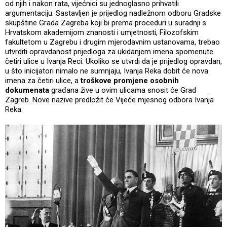
od njih i nakon rata, vijećnici su jednoglasno prihvatili
argumentaciju. Sastavljen je prijedlog nadležnom odboru Gradske
skupštine Grada Zagreba koji bi prema proceduri u suradnji s
Hrvatskom akademijom znanosti i umjetnosti, Filozofskim
fakultetom u Zagrebu i drugim mjerodavnim ustanovama, trebao
utvrditi opravdanost prijedloga za ukidanjem imena spomenute
četiri ulice u Ivanja Reci. Ukoliko se utvrdi da je prijedlog opravdan,
u što inicijatori nimalo ne sumnjaju, Ivanja Reka dobit će nova
imena za četiri ulice, a
troškove promjene osobnih
dokumenata
građana žive u ovim ulicama snosit će Grad
Zagreb. Nove nazive predložit će Vijeće mjesnog odbora Ivanja
Reka.