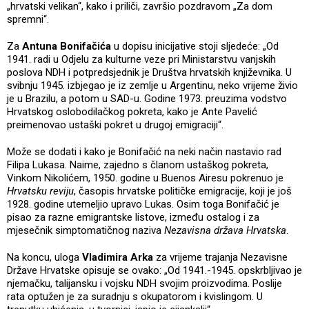
„hrvatski velikan“, kako i priliči, završio pozdravom „Za dom
spremni“.
Za
Antuna Bonifačića
u dopisu inicijative stoji sljedeće: „Od
1941. radi u Odjelu za kulturne veze pri Ministarstvu vanjskih
poslova NDH i potpredsjednik je Društva hrvatskih književnika. U
svibnju 1945. izbjegao je iz zemlje u Argentinu, neko vrijeme živio
je u Brazilu, a potom u SAD-u. Godine 1973. preuzima vodstvo
Hrvatskog oslobodilačkog pokreta, kako je Ante Pavelić
preimenovao ustaški pokret u drugoj emigraciji“.
Može se dodati i kako je Bonifačić na neki način nastavio rad
Filipa Lukasa. Naime, zajedno s članom ustaškog pokreta,
Vinkom Nikolićem, 1950. godine u Buenos Airesu pokrenuo je
Hrvatsku reviju
, časopis hrvatske političke emigracije, koji je još
1928. godine utemeljio upravo Lukas. Osim toga Bonifačić je
pisao za razne emigrantske listove, između ostalog i za
mjesečnik simptomatičnog naziva
Nezavisna država Hrvatska
.
Na koncu, uloga
Vladimira Arka
za vrijeme trajanja Nezavisne
Države Hrvatske opisuje se ovako: „Od 1941.-1945. opskrbljivao je
njemačku, talijansku i vojsku NDH svojim proizvodima. Poslije
rata optužen je za suradnju s okupatorom i kvislingom. U