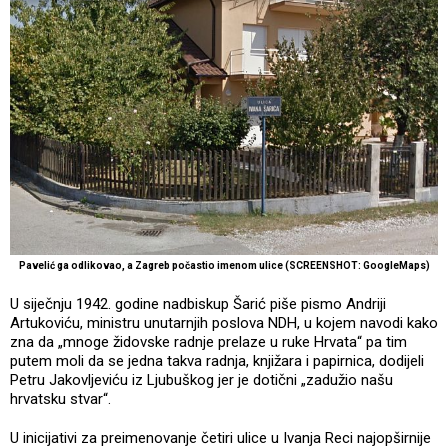
Pavelić ga odlikovao, a Zagreb počastio imenom ulice (SCREENSHOT: GoogleMaps)
U siječnju 1942. godine nadbiskup Šarić piše pismo Andriji
Artukoviću, ministru unutarnjih poslova NDH, u kojem navodi kako
zna da „mnoge židovske radnje prelaze u ruke Hrvata“ pa tim
putem moli da se jedna takva radnja, knjižara i papirnica, dodijeli
Petru Jakovljeviću iz Ljubuškog jer je dotični „zadužio našu
hrvatsku stvar“.
U inicijativi za preimenovanje četiri ulice u Ivanja Reci najopširnije