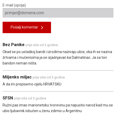
E-mail (opcija)
Pošalji komentar
Bez Panike
prije više od 3 godine
Okad se po ustaškoj bandi i izrodima nazivaju ulice, oka ih se naziva
žrtvama i mučenicima ja se izjašnjavan ka Dalmatinac. Ja sa ton
bandon neman ništa.
Miljenko miljac
prije više od 3 godine
A da im prepisemo cijelu HRVATSKU
SFSN
prije više od 3 godine
Ružni pas imao marionetsku tvorevinu pa napustio narod kad mu se
ubio ljubavnik iobučen u ženu zdimio u Argentinu