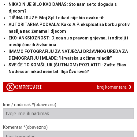
NIKAD NIJE BILO KAO DANAS: Što nam se to događa s
djecom?
TIŠINA I SUZE: Moj Split nikad nije bio ovako tih
AUTORITARNA PODVALA: Kako A.P. eksploatira borbu protiv
nasilja nad ženama i djecom
EKO-ANKSIOZNOST: Djeca su s pravom gnjevna, i roditelji i
mediji čine ih živčanima
IMAMO FOTOGRAFIJU ZA NATJEČAJ DRŽAVNOG UREDA ZA
DEMOGRAFIJU I MLADE: "Hrvatska u očima mladih"
SVE ĆE TO KOMŠILUK (ŠUTNJOM) POZLATITI: Zašto Elias
Nodesson nikad neće biti Ilija Čvorović?
K
OMENTARI
broj komentara:
0
Ime / nadimak *(obavezno)
Komentar *(obavezno)