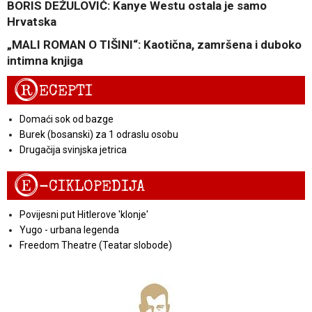
BORIS DEŽULOVIĆ: Kanye Westu ostala je samo
Hrvatska
„MALI ROMAN O TIŠINI“: Kaotična, zamršena i duboko
intimna knjiga
R
ECEPTI
Domaći sok od bazge
Burek (bosanski) za 1 odraslu osobu
Drugačija svinjska jetrica
E
-CIKLOPEDIJA
Povijesni put Hitlerove 'klonje'
Yugo - urbana legenda
Freedom Theatre (Teatar slobode)