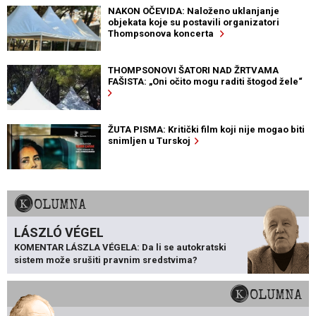
NAKON OČEVIDA: Naloženo uklanjanje
objekata koje su postavili organizatori
Thompsonova koncerta
THOMPSONOVI ŠATORI NAD ŽRTVAMA
FAŠISTA: „Oni očito mogu raditi štogod žele“
ŽUTA PISMA: Kritički film koji nije mogao biti
snimljen u Turskoj
KOLUMNA
LÁSZLÓ VÉGEL
KOMENTAR LÁSZLA VÉGELA: Da li se autokratski
sistem može srušiti pravnim sredstvima?
KOLUMNA