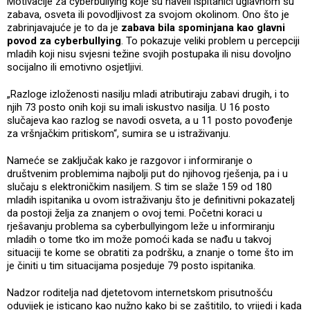
Motivacije za cyberbullying koje su naveli ispitanici uglavnom su
zabava, osveta ili povodljivost za svojom okolinom. Ono što je
zabrinjavajuće je to da je
zabava bila spominjana kao glavni
povod za cyberbullying
. To pokazuje veliki problem u percepciji
mladih koji nisu svjesni težine svojih postupaka ili nisu dovoljno
socijalno ili emotivno osjetljivi.
„Razloge izloženosti nasilju mladi atributiraju zabavi drugih, i to
njih 73 posto onih koji su imali iskustvo nasilja. U 16 posto
slučajeva kao razlog se navodi osveta, a u 11 posto povođenje
za vršnjačkim pritiskom“, sumira se u istraživanju.
Nameće se zaključak kako je razgovor i informiranje o
društvenim problemima najbolji put do njihovog rješenja, pa i u
slučaju s elektroničkim nasiljem. S tim se slaže 159 od 180
mladih ispitanika u ovom istraživanju što je definitivni pokazatelj
da postoji želja za znanjem o ovoj temi. Početni koraci u
rješavanju problema sa cyberbullyingom leže u informiranju
mladih o tome tko im može pomoći kada se nađu u takvoj
situaciji te kome se obratiti za podršku, a znanje o tome što im
je činiti u tim situacijama posjeduje 79 posto ispitanika.
Nadzor roditelja nad djetetovom internetskom prisutnošću
oduvijek je isticano kao nužno kako bi se zaštitilo, to vrijedi i kada