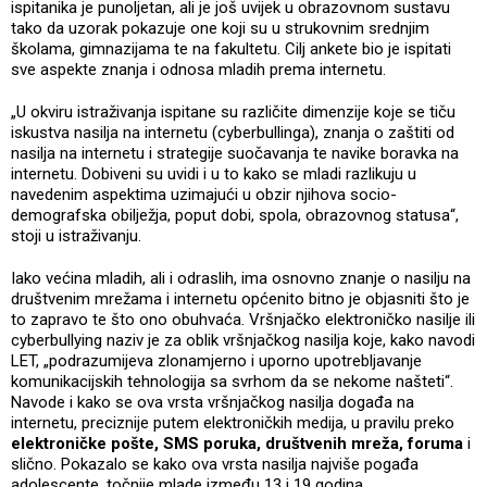
ispitanika je punoljetan, ali je još uvijek u obrazovnom sustavu
tako da uzorak pokazuje one koji su u strukovnim srednjim
školama, gimnazijama te na fakultetu. Cilj ankete bio je ispitati
sve aspekte znanja i odnosa mladih prema internetu.
„U okviru istraživanja ispitane su različite dimenzije koje se tiču
iskustva nasilja na internetu (cyberbullinga), znanja o zaštiti od
nasilja na internetu i strategije suočavanja te navike boravka na
internetu. Dobiveni su uvidi i u to kako se mladi razlikuju u
navedenim aspektima uzimajući u obzir njihova socio-
demografska obilježja, poput dobi, spola, obrazovnog statusa“,
stoji u istraživanju.
Iako većina mladih, ali i odraslih, ima osnovno znanje o nasilju na
društvenim mrežama i internetu općenito bitno je objasniti što je
to zapravo te što ono obuhvaća. Vršnjačko elektroničko nasilje ili
cyberbullying naziv je za oblik vršnjačkog nasilja koje, kako navodi
LET, „podrazumijeva zlonamjerno i uporno upotrebljavanje
komunikacijskih tehnologija sa svrhom da se nekome našteti“.
Navode i kako se ova vrsta vršnjačkog nasilja događa na
internetu, preciznije putem elektroničkih medija, u pravilu preko
elektroničke pošte, SMS poruka, društvenih mreža, foruma
i
slično. Pokazalo se kako ova vrsta nasilja najviše pogađa
adolescente, točnije mlade između 13 i 19 godina.