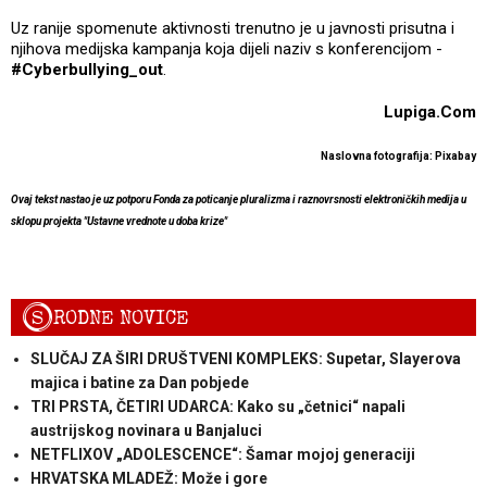
Uz ranije spomenute aktivnosti trenutno je u javnosti prisutna i
njihova medijska kampanja koja dijeli naziv s konferencijom -
#Cyberbullying_out
.
Lupiga.Com
Naslovna fotografija: Pixabay
Ovaj tekst nastao je uz potporu Fonda za poticanje pluralizma i raznovrsnosti elektroničkih medija u
sklopu projekta "Ustavne vrednote u doba krize"
S
RODNE NOVICE
SLUČAJ ZA ŠIRI DRUŠTVENI KOMPLEKS: Supetar, Slayerova
majica i batine za Dan pobjede
TRI PRSTA, ČETIRI UDARCA: Kako su „četnici“ napali
austrijskog novinara u Banjaluci
NETFLIXOV „ADOLESCENCE“: Šamar mojoj generaciji
HRVATSKA MLADEŽ: Može i gore