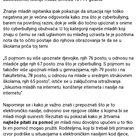
Znanje mladih ispitanika ipak pokazuje da situacija nije toliko
negativna jer je većina odgovorila kako zna što je cyberbullying,
barem na površnoj razini, dok je velik dio točno upoznat s onime
što cyberbullying obuhvaća. U toj kategoriji najviše mladih koji
znaju o čemu se radi uglavnom su mlađeg uzrasta te je pozitivna
nota da to očito postaje dio njihova obrazovanja te da se u
školama priča toj temi.
„S pojmom su više upoznate djevojke, njih 76 posto, u odnosu na
mladiće gdje njih 67 posto zna što je cyberbulling. S pojmom su
također više upoznati mladi u gimnazijama, njih 79 posto i na
fakultetima, 78 posto, u odnosu na mlade u srednjim strukovnim
školama, njih 65 posto“, ističe se u zaključcima istraživanja
„Iskustva mladih na internetu: korištenje interneta i nasilje na
internetu“.
Napominje se i kako je važno znati i prepoznati što je to
elektroničko nasilje, odnosno sve njegove oblike s kojima bi se
mladi mogli susresti. Rezultati su pokazali kako je žrtvama
najteže pitati za pomoć
jer mladi nisu dovoljno upućeni u to tko
bi im pomoć mogao pružiti. Roditeljima, koji bi trebali biti primaran
izvor podrške u situacijama s elektroničkim nasiljem kod djece,