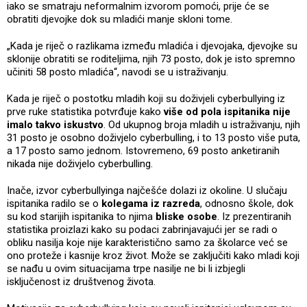
iako se smatraju neformalnim izvorom pomoći, prije će se
obratiti djevojke dok su mladići manje skloni tome.
„Kada je riječ o razlikama između mladića i djevojaka, djevojke su
sklonije obratiti se roditeljima, njih 73 posto, dok je isto spremno
učiniti 58 posto mladića“, navodi se u istraživanju.
Kada je riječ o postotku mladih koji su doživjeli cyberbullying iz
prve ruke statistika potvrđuje kako
više od pola ispitanika nije
imalo takvo iskustvo
. Od ukupnog broja mladih u istraživanju, njih
31 posto je osobno doživjelo cyberbulling, i to 13 posto više puta,
a 17 posto samo jednom. Istovremeno, 69 posto anketiranih
nikada nije doživjelo cyberbulling.
Inače, izvor cyberbullyinga najčešće dolazi iz okoline. U slučaju
ispitanika radilo se o
kolegama iz razreda
, odnosno škole, dok
su kod starijih ispitanika to njima
bliske osobe
. Iz prezentiranih
statistika proizlazi kako su podaci zabrinjavajući jer se radi o
obliku nasilja koje nije karakteristično samo za školarce već se
ono proteže i kasnije kroz život. Može se zaključiti kako mladi koji
se nađu u ovim situacijama trpe nasilje ne bi li izbjegli
isključenost iz društvenog života.