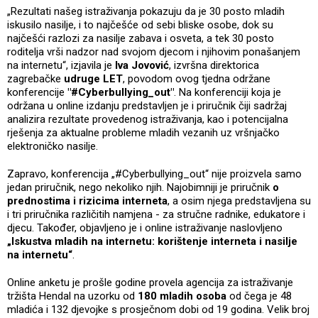
„Rezultati našeg istraživanja pokazuju da je 30 posto mladih
iskusilo nasilje, i to najčešće od sebi bliske osobe, dok su
najčešći razlozi za nasilje zabava i osveta, a tek 30 posto
roditelja vrši nadzor nad svojom djecom i njihovim ponašanjem
na internetu“, izjavila je
Iva Jovović
, izvršna direktorica
zagrebačke
udruge LET
, povodom ovog tjedna održane
konferencije
"#Cyberbullying_out"
. Na konferenciji koja je
održana u online izdanju predstavljen je i priručnik čiji sadržaj
analizira rezultate provedenog istraživanja, kao i potencijalna
rješenja za aktualne probleme mladih vezanih uz vršnjačko
elektroničko nasilje.
Zapravo, konferencija „#Cyberbullying_out“ nije proizvela samo
jedan priručnik, nego nekoliko njih. Najobimniji je priručnik
o
prednostima i rizicima interneta
, a osim njega predstavljena su
i tri priručnika različitih namjena - za stručne radnike, edukatore i
djecu. Također, objavljeno je i online istraživanje naslovljeno
„Iskustva mladih na internetu: korištenje interneta i nasilje
na internetu“
.
Online anketu je prošle godine provela agencija za istraživanje
tržišta Hendal na uzorku od
180 mladih osoba
od čega je 48
mladića i 132 djevojke s prosječnom dobi od 19 godina. Velik broj