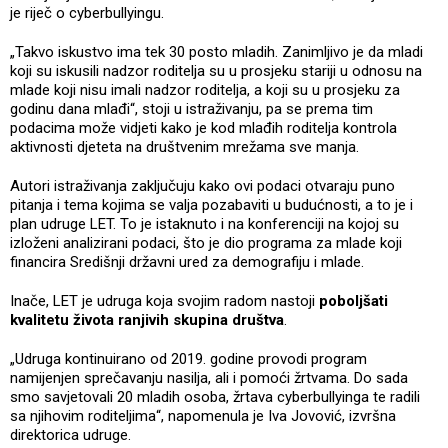
je riječ o cyberbullyingu.
„Takvo iskustvo ima tek 30 posto mladih. Zanimljivo je da mladi
koji su iskusili nadzor roditelja su u prosjeku stariji u odnosu na
mlade koji nisu imali nadzor roditelja, a koji su u prosjeku za
godinu dana mlađi“, stoji u istraživanju, pa se prema tim
podacima može vidjeti kako je kod mlađih roditelja kontrola
aktivnosti djeteta na društvenim mrežama sve manja.
Autori istraživanja zaključuju kako ovi podaci otvaraju puno
pitanja i tema kojima se valja pozabaviti u budućnosti, a to je i
plan udruge LET. To je istaknuto i na konferenciji na kojoj su
izloženi analizirani podaci, što je dio programa za mlade koji
financira Središnji državni ured za demografiju i mlade.
Inače, LET je udruga koja svojim radom nastoji
poboljšati
kvalitetu života ranjivih skupina društva
.
„Udruga kontinuirano od 2019. godine provodi program
namijenjen sprečavanju nasilja, ali i pomoći žrtvama. Do sada
smo savjetovali 20 mladih osoba, žrtava cyberbullyinga te radili
sa njihovim roditeljima“, napomenula je Iva Jovović, izvršna
direktorica udruge.