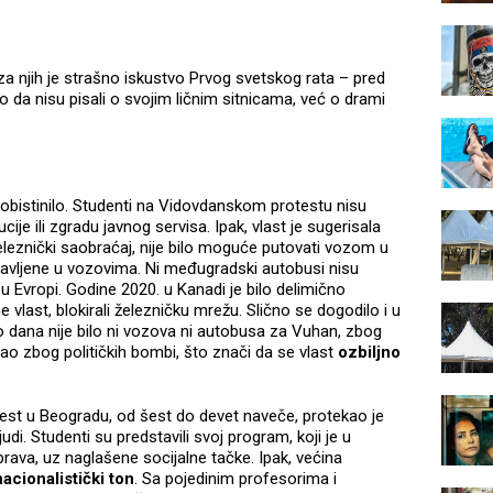
a njih je strašno iskustvo Prvog svetskog rata – pred
 da nisu pisali o svojim ličnim sitnicama, već o drami
obistinilo. Studenti na Vidovdanskom protestu nisu
je ili zgradu javnog servisa. Ipak, vlast je sugerisala
železnički saobraćaj, nije bilo moguće putovati vozom u
vljene u vozovima. Ni međugradski autobusi nisu
 u Evropi. Godine 2020. u Kanadi je bilo delimično
 vlast, blokirali železničku mrežu. Slično se dogodilo i u
ko dana nije bilo ni vozova ni autobusa za Vuhan, zbog
tao zbog političkih bombi, što znači da se vlast
ozbiljno
test u Beogradu, od šest do devet naveče, protekao je
di. Studenti su predstavili svoj program, koji je u
rava, uz naglašene socijalne tačke. Ipak, većina
acionalistički ton
. Sa pojedinim profesorima i