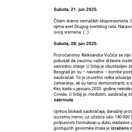
Subota, 21. jun 2025.
Čitam drame nemačkih ekspresionista. Iz
njima avet Drugog svetskog rata. Naravno
svog vremena. (…)
Subota, 28. jun 2025.
Proročanstvo Aleksandra Vučića se nije 
pokušali da zauzmu važne državne instituci
vanredno stanje. U Srbiji je obustavljen 
Beograd jer su – navodno – bombe posta
saobraćali. To je izuzetno retka situacija
zatvaranje, ali su tamo demonstranti, a ne
Kini, kada u januaru 2020. godine nekoli
Covida. U Srbiji je, međutim, saobraćaj s
zabrinula
.
Uprkos blokadi saobraćaja, današnji pro
izuzetno mirno, uz učešće oko 140.000 lju
potpunosti formulisan u duhu vladavine p
gostujućih govornika imala je
izraženo n