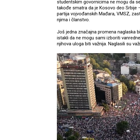
studentskim govornicima ne mogu da se p
takođe smatra da je Kosovo deo Srbije –
partija vojvođanskih Mađara, VMSZ, zastupa 
njima i članstvo.
Još jedna značajna promena naglaska bil
istakli da ne mogu sami izboriti vanredn
njihova uloga biti važnija. Naglasili su v