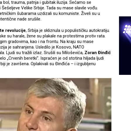
bol, trauma, patnja i gubitak iluzija. Sećamo se
i Šešeljeve Velike Srbije. Tada su mase slavile vođu.
 četničkim šubarama uzdizali su komuniste. Živeli su u
autentične nade srušile.
te revolucije
, Srbija je skliznula u populističku autokratiju.
ojske su harale, žene su plakale na protestima protiv rata.
rugim gradovima, kao i na frontu. Na kraju su mase
luzija je sahranjena. Usledilo je Kosovo, NATO
. Ljudi su tražili izlaz. Srušili su Miloševića,
Zoran Đinđić
lo „Crvenih beretki“. Ispraćen je od stotina hiljada ljudi
rbiji je završena. Oplakivali su Đinđića – i izgubljenu