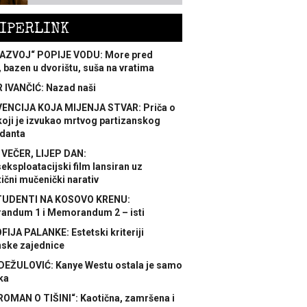
IPERLINK
AZVOJ“ POPIJE VODU: More pred
 bazen u dvorištu, suša na vratima
 IVANČIĆ: Nazad naši
ENCIJA KOJA MIJENJA STVAR: Priča o
koji je izvukao mrtvog partizanskog
danta
 VEČER, LIJEP DAN:
ksploatacijski film lansiran uz
ični mučenički narativ
TUDENTI NA KOSOVO KRENU:
ndum 1 i Memorandum 2 – isti
FIJA PALANKE: Estetski kriteriji
nske zajednice
DEŽULOVIĆ: Kanye Westu ostala je samo
ka
ROMAN O TIŠINI“: Kaotična, zamršena i