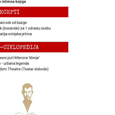
 intimna knjiga
ECEPTI
ći sok od bazge
k (bosanski) za 1 odraslu osobu
čija svinjska jetrica
-CIKLOPEDIJA
esni put Hitlerove 'klonje'
 - urbana legenda
dom Theatre (Teatar slobode)