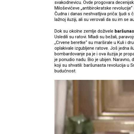
svakodnevicu. Ovde progovara decenijska 
Miloševićeve „antibirokratske revolucije” 
Čudna i danas neshvatljiva priča: ljudi s
lažnoj iluziji, ali su verovali da su im se 
Dok su okolne zemlje doživele
baršunas
Usledili su ratovi. Mladi su bežali, parav
„Crvene beretke“ su marširale u Kuli i d
oplakivale izgubljene ratove. Još jedna i
bombardovanje pa je i ova iluzija je propala
je ponudio nadu. Bio je ubijen. Naravno, de
koji su shvatili: baršunasta revolucija u S
budućnost.