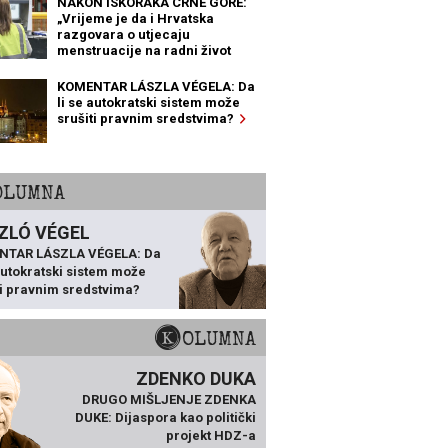
NAKON ISKORAKA CRNE GORE:
„Vrijeme je da i Hrvatska
razgovara o utjecaju
menstruacije na radni život
žena“
KOMENTAR LÁSZLA VÉGELA: Da
li se autokratski sistem može
srušiti pravnim sredstvima?
KOLUMNA
ZLÓ VÉGEL
NTAR LÁSZLA VÉGELA: Da
 autokratski sistem može
ti pravnim sredstvima?
KOLUMNA
ZDENKO DUKA
DRUGO MIŠLJENJE ZDENKA
DUKE: Dijaspora kao politički
projekt HDZ-a