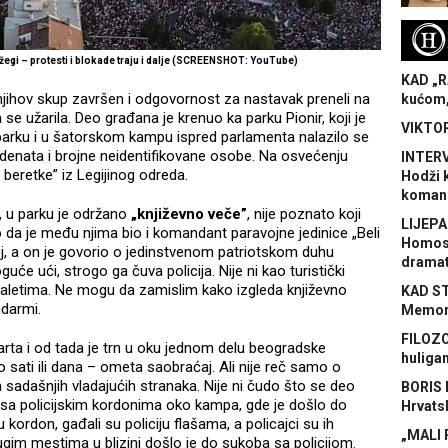
H
 žegi – protesti i blokade traju i dalje (SCREENSHOT: YouTube)
KAD „R
 njihov skup završen i odgovornost za nastavak preneli na
kućom,
e užarila. Deo građana je krenuo ka parku Pionir, koji je
VIKTOR
parku i u šatorskom kampu ispred parlamenta nalazilo se
udenata i brojne neidentifikovane osobe. Na osvećenju
INTERV
beretke” iz Legijinog odreda.
Hodži 
koman
, u parku je održano
„književno veče”
, nije poznato koji
LIJEPA
no da je među njima bio i komandant paravojne jedinice „Beli
Homose
koj, a on je govorio o jedinstvenom patriotskom duhu
dramat
će ući, strogo ga čuva policija. Nije ni kao turistički
toaletima. Ne mogu da zamislim kako izgleda književno
KAD S
ndarmi.
Memora
FILOZO
rta i od tada je trn u oku jednom delu beogradske
huliga
o sati ili dana – ometa saobraćaj. Ali nije reč samo o
 sadašnjih vladajućih stranaka. Nije ni čudo što se deo
BORIS 
sa policijskim kordonima oko kampa, gde je došlo do
Hrvats
 kordon, gađali su policiju flašama, a policajci su ih
„MALI 
ugim mestima u blizini došlo je do sukoba sa policijom.