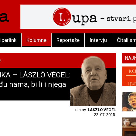
iperlink
Kolumne
Reportaže
Intervju
Čitali s
NAJ
KA – LÁSZLÓ VÉGEL:
u nama, bi li i njega
ritn by:
LÁSZLÓ VÉGEL
22. 07. 2025.