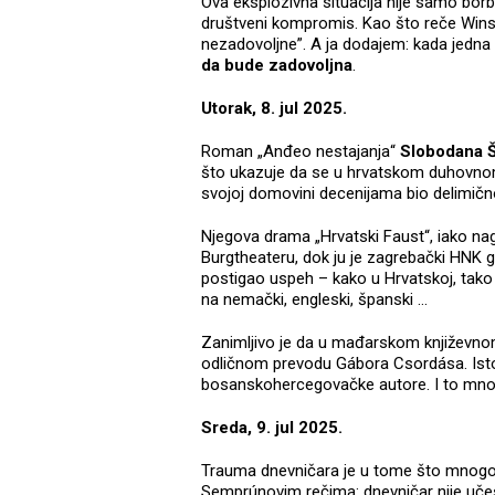
Ova eksplozivna situacija nije samo borb
društveni kompromis. Kao što reče Wins
nezadovoljne”. A ja dodajem: kada jedna s
da bude zadovoljna
.
Utorak, 8. jul 2025.
Roman „Anđeo nestajanja“
Slobodana 
što ukazuje da se u hrvatskom duhovnom
svojoj domovini decenijama bio delimičn
Njegova drama „Hrvatski Faust“, iako n
Burgtheateru, dok ju je zagrebački HNK 
postigao uspeh – kako u Hrvatskoj, tako i 
na nemački, engleski, španski …
Zanimljivo je da u mađarskom književnom 
odličnom prevodu Gábora Csordása. Isto 
bosanskohercegovačke autore. I to mnog
Sreda, 9. jul 2025.
Trauma dnevničara je u tome što mnogo
Semprúnovim rečima: dnevničar nije učes