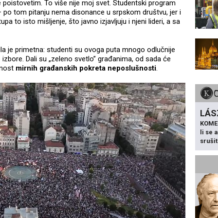
oistovetim. To više nije moj svet. Studentski program
 po tom pitanju nema disonance u srpskom društvu, jer i
to isto mišljenje, što javno izjavljuju i njeni lideri, a sa
a je primetna: studenti su ovoga puta mnogo odlučnije
e izbore. Dali su „zeleno svetlo” građanima, od sada će
ažnost
mirnih građanskih pokreta neposlušnosti
.
LÁS
KOME
li se
sruši