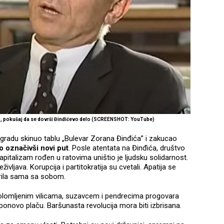
ini, pokušaj da se dovrši Đinđićevo delo (SCREENSHOT: YouTube)
radu skinuo tablu „Bulevar Zorana Đinđića” i zakucao
o označivši novi put
. Posle atentata na Đinđića, društvo
apitalizam rođen u ratovima uništio je ljudsku solidarnost.
življava. Korupcija i partitokratija su cvetali. Apatija se
 borila sama sa sobom.
polomljenim vilicama, suzavcem i pendrecima progovara
ponovo plaču. Baršunasta revolucija mora biti izbrisana.