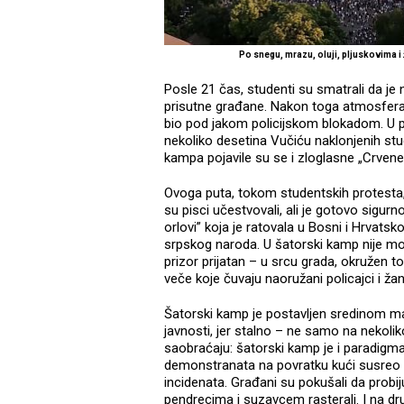
Po snegu, mrazu, oluji, pljuskovima i
Posle 21 čas, studenti su smatrali da je
prisutne građane. Nakon toga atmosfera s
bio pod jakom policijskom blokadom. U 
nekoliko desetina Vučiću naklonjenih st
kampa pojavile su se i zloglasne „Crvene 
Ovoga puta, tokom studentskih protesta
su pisci učestvovali, ali je gotovo sigur
orlovi” koja je ratovala u Bosni i Hrvats
srpskog naroda. U šatorski kamp nije mogu
prizor prijatan – u srcu grada, okružen 
veče koje čuvaju naoružani policajci i ža
Šatorski kamp je postavljen sredinom ma
javnosti, jer stalno – ne samo na nekolik
saobraćaju: šatorski kamp je i paradigma
demonstranata na povratku kući susreo 
incidenata. Građani su pokušali da probiju
pendrecima i suzavcem rasterali. I na dr