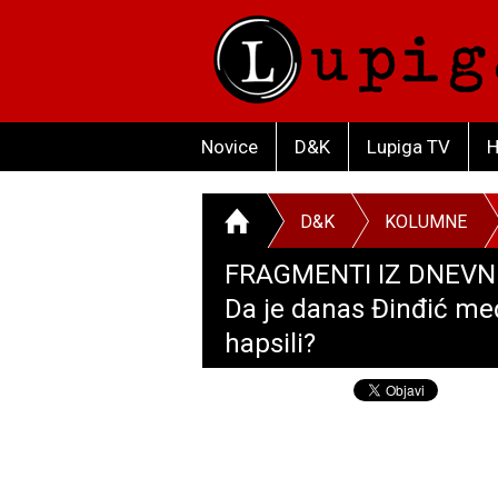
Novice
D&K
Lupiga TV
H
D&K
KOLUMNE
FRAGMENTI IZ DNEVNI
Da je danas Đinđić međ
hapsili?