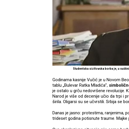
Studentska sizifovska borba je, u sušt
Godinama kasnije Vučić je u Novom Beog
tablu „Bulevar Ratka Mladića”,
simboličn
je ostalo u grču nedovršene revolucije. K
Narod je više od decenije učio da trpi i pre
širila. Oligarsi su se učvrstili. Srbija se
Danas je jasno: protestima, ranjenima, 
trideset godina potisnute traume. Majke 