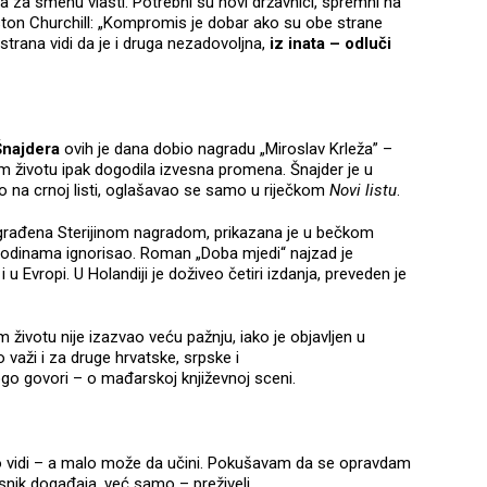
a za smenu vlasti. Potrebni su novi državnici, spremni na
ton Churchill: „Kompromis je dobar ako su obe strane
trana vidi da je i druga nezadovoljna,
iz inata – odluči
Šnajdera
ovih je dana dobio nagradu „Miroslav Krleža” –
 životu ipak dogodila izvesna promena. Šnajder je u
o na crnoj listi, oglašavao se samo u riječkom
Novi listu
.
agrađena Sterijinom nagradom, prikazana je u bečkom
godinama ignorisao. Roman „Doba mjedi“ najzad je
u Evropi. U Holandiji je doživeo četiri izdanja, preveden je
životu nije izazvao veću pažnju, iako je objavljen u
važi i za druge hrvatske, srpske i
o govori – o mađarskoj književnoj sceni.
 vidi – a malo može da učini. Pokušavam da se opravdam
nik događaja, već samo – preživeli.