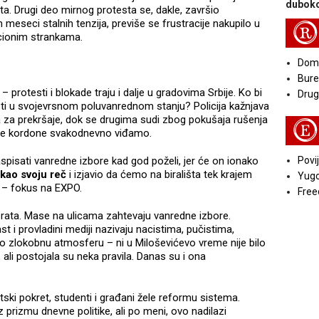
duboko
ata. Drugi deo mirnog protesta se, dakle, završio
meseci stalnih tenzija, previše se frustracije nakupilo u
R
licionim strankama.
Doma
Bure
– protesti i blokade traju i dalje u gradovima Srbije. Ko bi
Druga
ti u svojevrsnom poluvanrednom stanju? Policija kažnjava
a za prekršaje, dok se drugima sudi zbog pokušaja rušenja
E
ske kordone svakodnevno viđamo.
Povij
spisati vanredne izbore kad god poželi, jer će on ionako
kao svoju reč
i izjavio da ćemo na birališta tek krajem
Yugo
a – fokus na EXPO.
Free
rata. Mase na ulicama zahtevaju vanredne izbore.
ast i provladini mediji nazivaju nacistima, pučistima,
ko zlokobnu atmosferu – ni u Miloševićevo vreme nije bilo
 ali postojala su neka pravila. Danas su i ona
ski pokret, studenti i građani žele reformu sistema.
 prizmu dnevne politike, ali po meni, ovo nadilazi