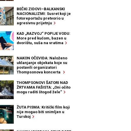
BEČKI ZIDOVI–BALKANSKI
NACIONALIZMI: Susret koji je
fotoreportažu pretvorio u
agresivnu prijetnju
KAD „RAZVOJ“ POPIJE VODU:
More pred kućom, bazen u
dvorištu, suša na vratima
NAKON OČEVIDA: Naloženo
uklanjanje objekata koje su
postavili organizatori
Thompsonova koncerta
THOMPSONOVI ŠATORI NAD
ŽRTVAMA FAŠISTA: „Oni očito
mogu raditi štogod žele“
ŽUTA PISMA: Kritički film koji
nije mogao biti snimljen u
Turskoj