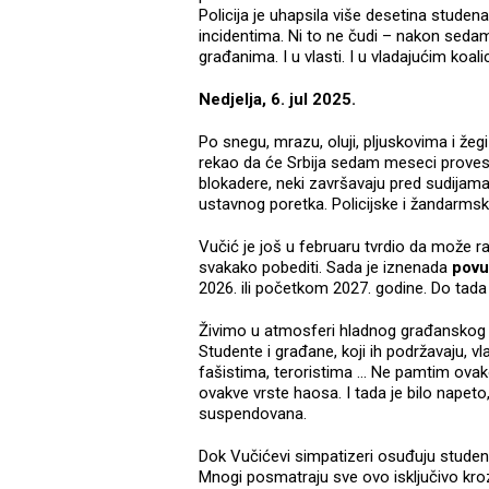
Policija je uhapsila više desetina studen
incidentima. Ni to ne čudi – nakon sedam 
građanima. I u vlasti. I u vladajućim koa
Nedjelja, 6. jul 2025.
Po snegu, mrazu, oluji, pljuskovima i žegi 
rekao da će Srbija sedam meseci proves
blokadere, neki završavaju pred sudijam
ustavnog poretka. Policijske i žandarm
Vučić je još u februaru tvrdio da može ra
svakako pobediti. Sada je iznenada
povu
2026. ili početkom 2027. godine. Do tad
Živimo u atmosferi hladnog građanskog 
Studente i građane, koji ih podržavaju, vl
fašistima, teroristima ... Ne pamtim ova
ovakve vrste haosa. I tada je bilo napeto,
suspendovana.
Dok Vučićevi simpatizeri osuđuju student
Mnogi posmatraju sve ovo isključivo kroz