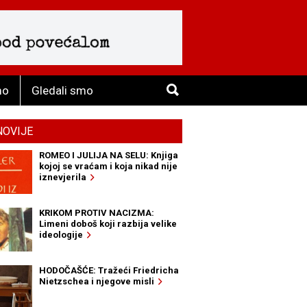
mo
Gledali smo
NOVIJE
ROMEO I JULIJA NA SELU: Knjiga
kojoj se vraćam i koja nikad nije
iznevjerila
KRIKOM PROTIV NACIZMA:
Limeni doboš koji razbija velike
ideologije
HODOČAŠĆE: Tražeći Friedricha
Nietzschea i njegove misli