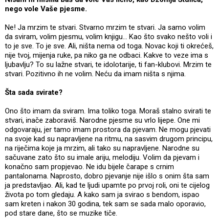
nego vole Vaše pjesme.
Ne! Ja mrzim te stvari. Stvarno mrzim te stvari. Ja samo volim
da sviram, volim pjesmu, volim knjigu... Kao što svako nešto voli i
to je sve. To je sve. Ali, ništa nema od toga. Novac koji ti okrećeš,
nije tvoj, mijenja ruke, pa niko ga ne odbaci. Kakve to veze ima s
ljubavlju? To su lažne stvari, te idolotarije, ti fan-klubovi. Mrzim te
stvari. Pozitivno ih ne volim. Neću da imam ništa s njima.
Šta sada svirate?
Ono što imam da sviram. Ima toliko toga. Moraš stalno svirati te
stvari, inače zaboraviš. Narodne pjesme su vrlo lijepe. One mi
odgovaraju, jer tamo imam prostora da pjevam. Ne mogu pjevati
na svoje kad su napravljene na ritmu, na sasvim drugom principu,
na riječima koje ja mrzim, ali tako su napravljene. Narodne su
sačuvane zato što su imale ariju, melodiju. Volim da pjevam i
konačno sam propjevao. Ne idu bijele čarape s crnim
pantalonama. Naprosto, dobro pjevanje nije išlo s onim šta sam
ja predstavljao. Ali, kad te ljudi upamte po prvoj roli, oni te cijelog
života po tom gledaju. A kako sam ja svirao s bendom, ispao
sam kreten i nakon 30 godina, tek sam se sada malo oporavio,
pod stare dane, što se muzike tiče.