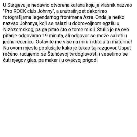
U Sarajevu je nedavno otvorena kafana koju je vlasnik nazvao
"Pro ROCK club Johnny", a unutrašnjost dekorirao
fotografijama legendarnog frontmena Azre. Onda je netko
nazvao Johnnya, koji se nalazi u dobrovoljnom egzilu u
Nizozemskog, pa ga pitao što o tome misli. Štulić je na ovo
pitanje odgovarao 19 minuta, ali odgovor se može sažeti u
jednu rečenicu: Ostavite me više na miru i idite u tri materine!
Na ovom mjestu poslušajte kako je tekao taj razgovor. Usput
rečeno, radujemo se Štulićevoj tvrdoglavosti i veselimo se
čuti njegov glas, pa makar i u ovakvoj prigodi