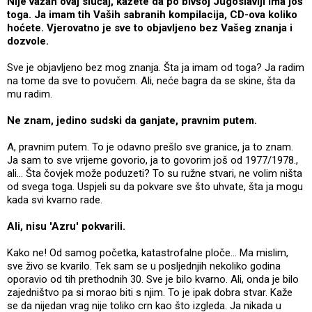
Nije važan ovaj slučaj, kažete da po bivšoj Jugoslaviji ima još
toga. Ja imam tih Vaših sabranih kompilacija, CD-ova koliko
hoćete. Vjerovatno je sve to objavljeno bez Vašeg znanja i
dozvole.
Sve je objavljeno bez mog znanja. Šta ja imam od toga? Ja radim
na tome da sve to povučem. Ali, neće bagra da se skine, šta da
mu radim.
Ne znam, jedino sudski da ganjate, pravnim putem.
A, pravnim putem. To je odavno prešlo sve granice, ja to znam.
Ja sam to sve vrijeme govorio, ja to govorim još od 1977/1978.,
ali... Šta čovjek može poduzeti? To su ružne stvari, ne volim ništa
od svega toga. Uspjeli su da pokvare sve što uhvate, šta ja mogu
kada svi kvarno rade.
Ali, nisu 'Azru' pokvarili.
Kako ne! Od samog početka, katastrofalne ploče... Ma mislim,
sve živo se kvarilo. Tek sam se u posljednjih nekoliko godina
oporavio od tih prethodnih 30. Sve je bilo kvarno. Ali, onda je bilo
zajedništvo pa si morao biti s njim. To je ipak dobra stvar. Kaže
se da nijedan vrag nije toliko crn kao što izgleda. Ja nikada u