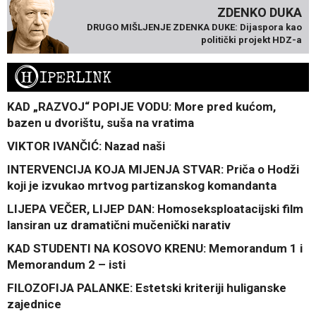
ZDENKO DUKA
DRUGO MIŠLJENJE ZDENKA DUKE: Dijaspora kao
politički projekt HDZ-a
H
IPERLINK
KAD „RAZVOJ“ POPIJE VODU: More pred kućom,
bazen u dvorištu, suša na vratima
VIKTOR IVANČIĆ: Nazad naši
INTERVENCIJA KOJA MIJENJA STVAR: Priča o Hodži
koji je izvukao mrtvog partizanskog komandanta
LIJEPA VEČER, LIJEP DAN: Homoseksploatacijski film
lansiran uz dramatični mučenički narativ
KAD STUDENTI NA KOSOVO KRENU: Memorandum 1 i
Memorandum 2 – isti
FILOZOFIJA PALANKE: Estetski kriteriji huliganske
zajednice