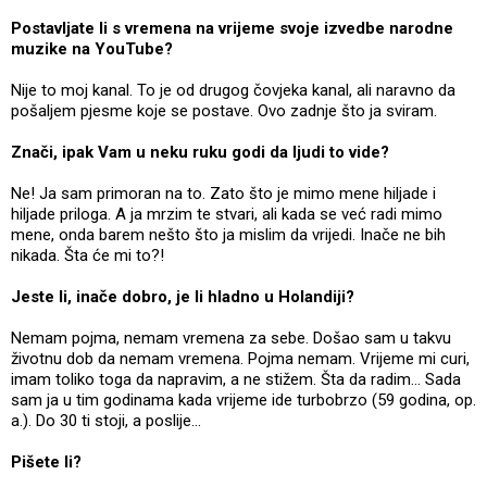
Postavljate li s vremena na vrijeme svoje izvedbe narodne
muzike na YouTube?
Nije to moj kanal. To je od drugog čovjeka kanal, ali naravno da
pošaljem pjesme koje se postave. Ovo zadnje što ja sviram.
Znači, ipak Vam u neku ruku godi da ljudi to vide?
Ne! Ja sam primoran na to. Zato što je mimo mene hiljade i
hiljade priloga. A ja mrzim te stvari, ali kada se već radi mimo
mene, onda barem nešto što ja mislim da vrijedi. Inače ne bih
nikada. Šta će mi to?!
Jeste li, inače dobro, je li hladno u Holandiji?
Nemam pojma, nemam vremena za sebe. Došao sam u takvu
životnu dob da nemam vremena. Pojma nemam. Vrijeme mi curi,
imam toliko toga da napravim, a ne stižem. Šta da radim... Sada
sam ja u tim godinama kada vrijeme ide turbobrzo (59 godina, op.
a.). Do 30 ti stoji, a poslije...
Pišete li?