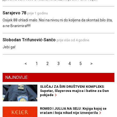
Sarajevo 78
prije 1 godinu
Osijek 88 ohladi malo. Nisi na nivou ni do koljena da skontaš bilo šta,
a ne Branimira!!!!!
Slobodan Trifunović-Sančo
prije više od 4 godine
Jebi ga!
<
1
2
3
4
5
>
NAJNOVIJE
SLUČAJ ZA ŠIRI DRUŠTVENI KOMPLEKS:
Supetar, Slayerova majica i batine za Dan
pobjede
ROMEO I JULIJA NA SELU: Knjiga kojoj se
vraćam i koja nikad nije iznevjerila