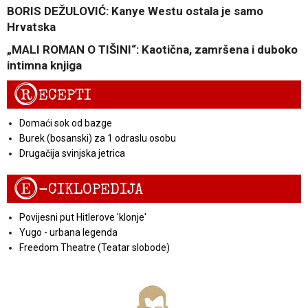
BORIS DEŽULOVIĆ: Kanye Westu ostala je samo
Hrvatska
„MALI ROMAN O TIŠINI“: Kaotična, zamršena i duboko
intimna knjiga
R
ECEPTI
Domaći sok od bazge
Burek (bosanski) za 1 odraslu osobu
Drugačija svinjska jetrica
E
-CIKLOPEDIJA
Povijesni put Hitlerove 'klonje'
Yugo - urbana legenda
Freedom Theatre (Teatar slobode)