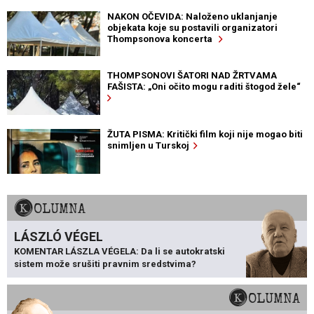
NAKON OČEVIDA: Naloženo uklanjanje
objekata koje su postavili organizatori
Thompsonova koncerta
THOMPSONOVI ŠATORI NAD ŽRTVAMA
FAŠISTA: „Oni očito mogu raditi štogod žele“
ŽUTA PISMA: Kritički film koji nije mogao biti
snimljen u Turskoj
KOLUMNA
LÁSZLÓ VÉGEL
KOMENTAR LÁSZLA VÉGELA: Da li se autokratski
sistem može srušiti pravnim sredstvima?
KOLUMNA