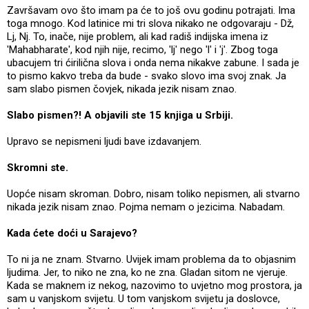
Završavam ovo što imam pa će to još ovu godinu potrajati. Ima
toga mnogo. Kod latinice mi tri slova nikako ne odgovaraju - Dž,
Lj, Nj. To, inače, nije problem, ali kad radiš indijska imena iz
'Mahabharate', kod njih nije, recimo, 'lj' nego 'l' i 'j'. Zbog toga
ubacujem tri ćirilična slova i onda nema nikakve zabune. I sada je
to pismo kakvo treba da bude - svako slovo ima svoj znak. Ja
sam slabo pismen čovjek, nikada jezik nisam znao.
Slabo pismen?! A objavili ste 15 knjiga u Srbiji.
Upravo se nepismeni ljudi bave izdavanjem.
Skromni ste.
Uopće nisam skroman. Dobro, nisam toliko nepismen, ali stvarno
nikada jezik nisam znao. Pojma nemam o jezicima. Nabadam.
Kada ćete doći u Sarajevo?
To ni ja ne znam. Stvarno. Uvijek imam problema da to objasnim
ljudima. Jer, to niko ne zna, ko ne zna. Gladan sitom ne vjeruje.
Kada se maknem iz nekog, nazovimo to uvjetno mog prostora, ja
sam u vanjskom svijetu. U tom vanjskom svijetu ja doslovce,