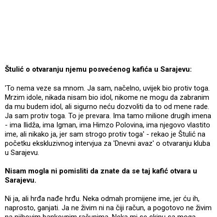
Štulić o otvaranju njemu posvećenog kafića u Sarajevu:
'To nema veze sa mnom. Ja sam, načelno, uvijek bio protiv toga.
Mrzim idole, nikada nisam bio idol, nikome ne mogu da zabranim
da mu budem idol, ali sigurno neću dozvoliti da to od mene rade.
Ja sam protiv toga. To je prevara. Ima tamo milione drugih imena
- ima Ilidža, ima Igman, ima Himzo Polovina, ima njegovo vlastito
ime, ali nikako ja, jer sam strogo protiv toga' - rekao je Štulić na
početku ekskluzivnog intervjua za 'Dnevni avaz' o otvaranju kluba
u Sarajevu.
Nisam mogla ni pomisliti da znate da se taj kafić otvara u
Sarajevu.
Ni ja, ali hrđa nađe hrđu. Neka odmah promijene ime, jer ću ih,
naprosto, ganjati. Ja ne živim ni na čiji račun, a pogotovo ne živim
na njihovim bankovnim računima. Neka mi se skinu sa moga.