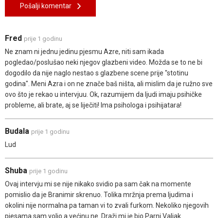
Pošalji komentar
Fred
prije 1 godinu
Ne znam ni jednu jedinu pjesmu Azre, niti sam ikada
pogledao/poslušao neki njegov glazbeni video. Možda se to ne bi
dogodilo da nije naglo nestao s glazbene scene prije "stotinu
godina". Meni Azra i on ne znače baš ništa, ali mislim da je ružno sve
ovo što je rekao u intervjuu. Ok, razumijem da ljudi imaju psihičke
probleme, ali brate, aj se liječiti! Ima psihologa i psihijatara!
Budala
prije 1 godinu
Lud
Shuba
prije 1 godinu
Ovaj intervju mi se nije nikako svidio pa sam čak na momente
pomislio da je Branimir skrenuo. Tolika mržnja prema ljudima i
okolini nije normalna pa taman vi to zvali furkom. Nekoliko njegovih
pjesama sam volio a većinu ne. Draži mi je bio Parni Valjak