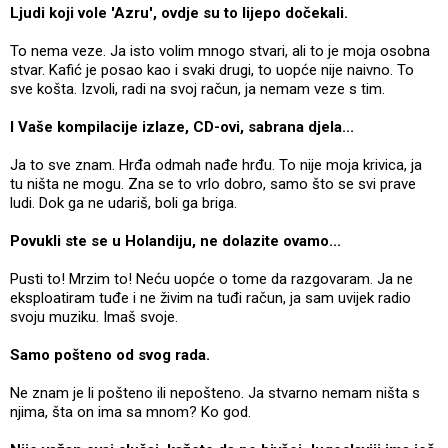
Ljudi koji vole 'Azru', ovdje su to lijepo dočekali.
To nema veze. Ja isto volim mnogo stvari, ali to je moja osobna
stvar. Kafić je posao kao i svaki drugi, to uopće nije naivno. To
sve košta. Izvoli, radi na svoj račun, ja nemam veze s tim.
I Vaše kompilacije izlaze, CD-ovi, sabrana djela...
Ja to sve znam. Hrđa odmah nađe hrđu. To nije moja krivica, ja
tu ništa ne mogu. Zna se to vrlo dobro, samo što se svi prave
ludi. Dok ga ne udariš, boli ga briga.
Povukli ste se u Holandiju, ne dolazite ovamo...
Pusti to! Mrzim to! Neću uopće o tome da razgovaram. Ja ne
eksploatiram tuđe i ne živim na tuđi račun, ja sam uvijek radio
svoju muziku. Imaš svoje.
Samo pošteno od svog rada.
Ne znam je li pošteno ili nepošteno. Ja stvarno nemam ništa s
njima, šta on ima sa mnom? Ko god.