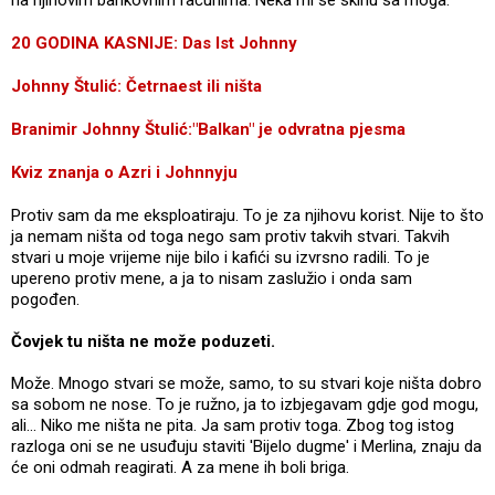
20 GODINA KASNIJE: Das Ist Johnny
Johnny Štulić: Četrnaest ili ništa
Branimir Johnny Štulić:"Balkan" je odvratna pjesma
Kviz znanja o Azri i Johnnyju
Protiv sam da me eksploatiraju. To je za njihovu korist. Nije to što
ja nemam ništa od toga nego sam protiv takvih stvari. Takvih
stvari u moje vrijeme nije bilo i kafići su izvrsno radili. To je
upereno protiv mene, a ja to nisam zaslužio i onda sam
pogođen.
Čovjek tu ništa ne može poduzeti.
Može. Mnogo stvari se može, samo, to su stvari koje ništa dobro
sa sobom ne nose. To je ružno, ja to izbjegavam gdje god mogu,
ali... Niko me ništa ne pita. Ja sam protiv toga. Zbog tog istog
razloga oni se ne usuđuju staviti 'Bijelo dugme' i Merlina, znaju da
će oni odmah reagirati. A za mene ih boli briga.