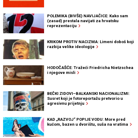
POLEMIKA (BIVŠE) NAVIJAČICE: Kako sam
(zasad) prestala navijati za hrvatsku
reprezentaciju
KRIKOM PROTIV NACIZMA: Limeni doboš koji
razbija velike ideologije
HODOČAŠĆE: Tražeći Friedricha Nietzschea
i njegove misli
BEČKI ZIDOVI–BALKANSKI NACIONALIZMI:
Susret koji je fotoreportažu pretvorio u
agresivnu prijetnju
KAD „RAZVOJ“ POPIJE VODU: More pred
kućom, bazen u dvorištu, suša na vratima