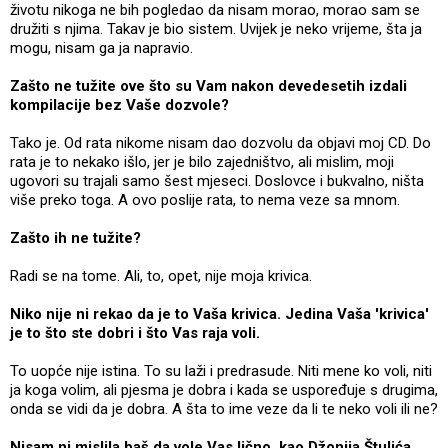
životu nikoga ne bih pogledao da nisam morao, morao sam se
družiti s njima. Takav je bio sistem. Uvijek je neko vrijeme, šta ja
mogu, nisam ga ja napravio.
Zašto ne tužite ove što su Vam nakon devedesetih izdali
kompilacije bez Vaše dozvole?
Tako je. Od rata nikome nisam dao dozvolu da objavi moj CD. Do
rata je to nekako išlo, jer je bilo zajedništvo, ali mislim, moji
ugovori su trajali samo šest mjeseci. Doslovce i bukvalno, ništa
više preko toga. A ovo poslije rata, to nema veze sa mnom.
Zašto ih ne tužite?
Radi se na tome. Ali, to, opet, nije moja krivica.
Niko nije ni rekao da je to Vaša krivica. Jedina Vaša 'krivica'
je to što ste dobri i što Vas raja voli.
To uopće nije istina. To su laži i predrasude. Niti mene ko voli, niti
ja koga volim, ali pjesma je dobra i kada se uspoređuje s drugima,
onda se vidi da je dobra. A šta to ime veze da li te neko voli ili ne?
Nisam ni mislila baš da vole Vas lično, kao Džonija Štulića,