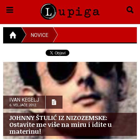
NOVICE
IVAN KEGELJ
6. VELJAČE 2012.
JOHNNY ŠTULIĆ IZ NIZOZEMSKE:
Ostavite me više na miru i idite u
materinu!