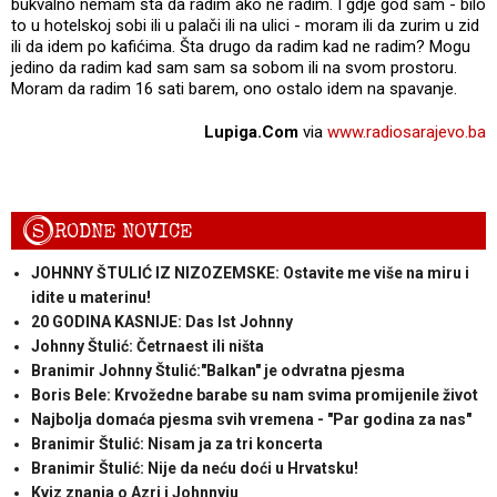
bukvalno nemam šta da radim ako ne radim. I gdje god sam - bilo
to u hotelskoj sobi ili u palači ili na ulici - moram ili da zurim u zid
ili da idem po kafićima. Šta drugo da radim kad ne radim? Mogu
jedino da radim kad sam sam sa sobom ili na svom prostoru.
Moram da radim 16 sati barem, ono ostalo idem na spavanje.
Lupiga.Com
via
www.radiosarajevo.ba
S
RODNE NOVICE
JOHNNY ŠTULIĆ IZ NIZOZEMSKE: Ostavite me više na miru i
idite u materinu!
20 GODINA KASNIJE: Das Ist Johnny
Johnny Štulić: Četrnaest ili ništa
Branimir Johnny Štulić:"Balkan" je odvratna pjesma
Boris Bele: Krvožedne barabe su nam svima promijenile život
Najbolja domaća pjesma svih vremena - "Par godina za nas"
Branimir Štulić: Nisam ja za tri koncerta
Branimir Štulić: Nije da neću doći u Hrvatsku!
Kviz znanja o Azri i Johnnyju