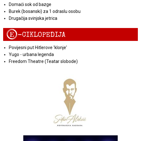
Domaći sok od bazge
Burek (bosanski) za 1 odraslu osobu
Drugačija svinjska jetrica
E
-CIKLOPEDIJA
Povijesni put Hitlerove 'klonje'
Yugo - urbana legenda
Freedom Theatre (Teatar slobode)