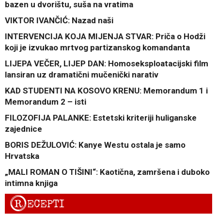
bazen u dvorištu, suša na vratima
VIKTOR IVANČIĆ: Nazad naši
INTERVENCIJA KOJA MIJENJA STVAR: Priča o Hodži
koji je izvukao mrtvog partizanskog komandanta
LIJEPA VEČER, LIJEP DAN: Homoseksploatacijski film
lansiran uz dramatični mučenički narativ
KAD STUDENTI NA KOSOVO KRENU: Memorandum 1 i
Memorandum 2 – isti
FILOZOFIJA PALANKE: Estetski kriteriji huliganske
zajednice
BORIS DEŽULOVIĆ: Kanye Westu ostala je samo
Hrvatska
„MALI ROMAN O TIŠINI“: Kaotična, zamršena i duboko
intimna knjiga
R
ECEPTI