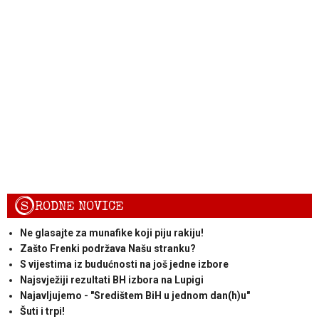
S
RODNE NOVICE
Ne glasajte za munafike koji piju rakiju!
Zašto Frenki podržava Našu stranku?
S vijestima iz budućnosti na još jedne izbore
Najsvježiji rezultati BH izbora na Lupigi
Najavljujemo - "Središtem BiH u jednom dan(h)u"
Šuti i trpi!