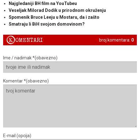
Najgledaniji BH film na YouTubeu
Veseljak Milorad Dodik u prirodnom okruženju
Spomenik Bruce Leeju u Mostaru, da i zašto
Smatraju li BiH svojom domovinom?
K
OMENTARI
broj komentara:
0
Ime / nadimak *(obavezno)
Komentar *(obavezno)
E-mail (opcija)