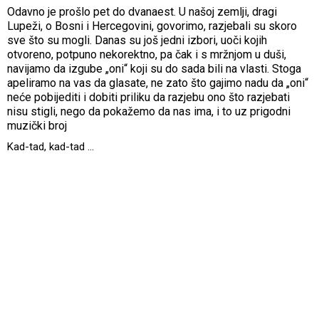
Odavno je prošlo pet do dvanaest. U našoj zemlji, dragi
Lupeži, o Bosni i Hercegovini, govorimo, razjebali su skoro
sve što su mogli. Danas su još jedni izbori, uoči kojih
otvoreno, potpuno nekorektno, pa čak i s mržnjom u duši,
navijamo da izgube „oni“ koji su do sada bili na vlasti. Stoga
apeliramo na vas da glasate, ne zato što gajimo nadu da „oni“
neće pobijediti i dobiti priliku da razjebu ono što razjebati
nisu stigli, nego da pokažemo da nas ima, i to uz prigodni
muzički broj
Kad-tad, kad-tad ...