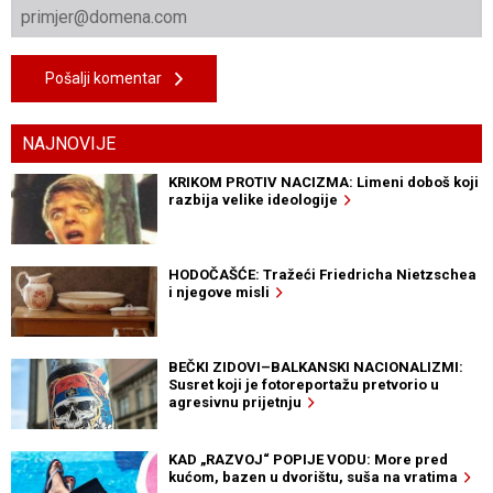
Pošalji komentar
NAJNOVIJE
KRIKOM PROTIV NACIZMA: Limeni doboš koji
razbija velike ideologije
HODOČAŠĆE: Tražeći Friedricha Nietzschea
i njegove misli
BEČKI ZIDOVI–BALKANSKI NACIONALIZMI:
Susret koji je fotoreportažu pretvorio u
agresivnu prijetnju
KAD „RAZVOJ“ POPIJE VODU: More pred
kućom, bazen u dvorištu, suša na vratima