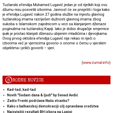
Tuzlanski efendija Muhamed Lugavić jedan je od rijetkih koji ovu
džumu nisu posvetili izborima. Javnost će se prisjetiti i toga kako
je efendija Lugavić nakon 27 godina službe na mjestu glavnog
tuzlanskog imama razriješen dužnosti glavnog imama zbog
sukoba s Islamskom zajednicom u vezi sa klanjanjem dženaze
poginulima na tuzlanskoj Kapiji. Iako je dobio drugačije smjernice
ipak je pristao klanjati dženazu ubijenim mladićima i djevojkama.
Ovog prvog oktobra efendija Lugavić nije rekao ni riječi o
izborima već je vjernicima govorio o onome o čemu u vjerskim
objektima i priliči govoriti – vjeri.
(
www.zurnal.info
)
S
RODNE NOVICE
Kad-tad, kad-tad
Novih "Sedam dana & ljudi" by Senad Avdić
Zašto Frenki podržava Našu stranku?
Kako u balkanskoj demokraciji cilj opravdava sredstva
Najsvježiji rezultati BH izbora na Lupigi