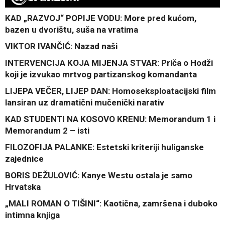
KAD „RAZVOJ“ POPIJE VODU: More pred kućom,
bazen u dvorištu, suša na vratima
VIKTOR IVANČIĆ: Nazad naši
INTERVENCIJA KOJA MIJENJA STVAR: Priča o Hodži
koji je izvukao mrtvog partizanskog komandanta
LIJEPA VEČER, LIJEP DAN: Homoseksploatacijski film
lansiran uz dramatični mučenički narativ
KAD STUDENTI NA KOSOVO KRENU: Memorandum 1 i
Memorandum 2 – isti
FILOZOFIJA PALANKE: Estetski kriteriji huliganske
zajednice
BORIS DEŽULOVIĆ: Kanye Westu ostala je samo
Hrvatska
„MALI ROMAN O TIŠINI“: Kaotična, zamršena i duboko
intimna knjiga