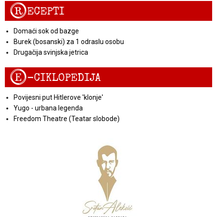
R
ECEPTI
Domaći sok od bazge
Burek (bosanski) za 1 odraslu osobu
Drugačija svinjska jetrica
E
-CIKLOPEDIJA
Povijesni put Hitlerove 'klonje'
Yugo - urbana legenda
Freedom Theatre (Teatar slobode)