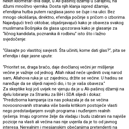
Nekih kilometar-dva dalje, u Ali-pašinoj džamiji u Sarajevu, na
džumi mnoštvo vjernika. Dosta njih klanja ispred džamije,
efendijina hutba putem razglasa jasno se čuje i na ulici. Bez
mnogo okolišanja, direktno, efendija počinje s pričom o izborima.
Najavljujući treći oktobar, objašnjavajući kako je obaveza svakog
muslimana Bošnjaka da glasa upozorava kako je glasanje za
“ličnog kandidata, poznanika ili rodbinu” isto što i lažno
svjedočenje:
“Glasajte po vlastitoj savjesti. Šta učiniti, kome dati glas?”, pita se
efendija i daje jasne upute:
“Prioritet se, draga braćo, daje dvočlanoj većini jer mišljenje
većine je važnije od jednog. Allah nikad neće ujediniti ovaj narod
sam, Allahova ruka je uz zajednicu, držite se većine. U hadisu se
naređuje da se slijedi najveći dio, i to je vaša obaveza.”
Za skeptike koji još uvijek ne vjeruju da je u Ali-pašinoj džamiji na
djelu lobiranje za Stranku za BiH i SDA slijedi i dokaz:
“Predizborna kampanja iza nas pokazala je da se većina
novoosnovanih stranaka više bavila kritikom postojeće vlasti
nego predstavljanjem svojih programa i nuđenjem realnih
rješenja. Imaju ogromne želje da vladaju i budu izabrani na najviše
pozicije na vlasti ali većina nas nije uvjerila da je to od javnog
interesa. Nerealnim i mesijanskim obećanjima pretendenti na