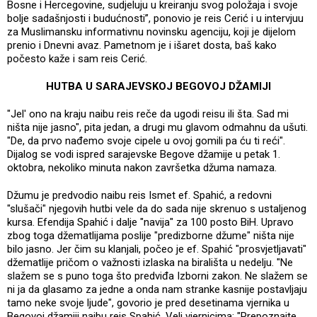
Bosne i Hercegovine, sudjeluju u kreiranju svog položaja i svoje
bolje sadašnjosti i budućnosti”, ponovio je reis Cerić i u intervjuu
za Muslimansku informativnu novinsku agenciju, koji je dijelom
prenio i Dnevni avaz. Pametnom je i išaret dosta, baš kako
počesto kaže i sam reis Cerić.
HUTBA U SARAJEVSKOJ BEGOVOJ DŽAMIJI
"Jel' ono na kraju naibu reis reče da ugodi reisu ili šta. Sad mi
ništa nije jasno", pita jedan, a drugi mu glavom odmahnu da ušuti.
"De, da prvo nađemo svoje cipele u ovoj gomili pa ću ti reći".
Dijalog se vodi ispred sarajevske Begove džamije u petak 1.
oktobra, nekoliko minuta nakon završetka džuma namaza.
Džumu je predvodio naibu reis Ismet ef. Spahić, a redovni
"slušači" njegovih hutbi vele da do sada nije skrenuo s ustaljenog
kursa. Efendija Spahić i dalje "navija" za 100 posto BiH. Upravo
zbog toga džematlijama poslije "predizborne džume" ništa nije
bilo jasno. Jer čim su klanjali, počeo je ef. Spahić "prosvjetljavati"
džematlije pričom o važnosti izlaska na birališta u nedelju. "Ne
slažem se s puno toga što predviđa Izborni zakon. Ne slažem se
ni ja da glasamo za jedne a onda nam stranke kasnije postavljaju
tamo neke svoje ljude", govorio je pred desetinama vjernika u
Begovoj džamiji naibu reis Spahić. Veli vjernicima: "Prepoznajte