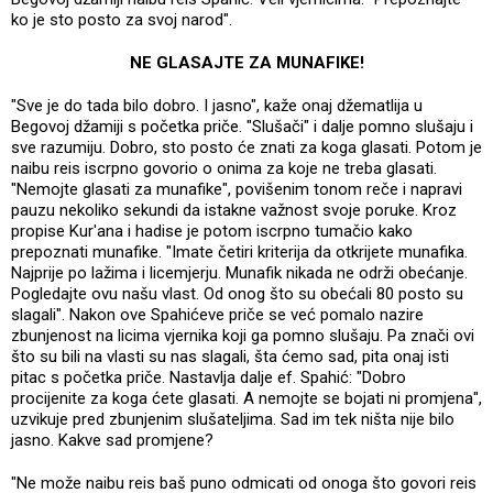
ko je sto posto za svoj narod".
NE GLASAJTE ZA MUNAFIKE!
"Sve je do tada bilo dobro. I jasno", kaže onaj džematlija u
Begovoj džamiji s početka priče. "Slušači" i dalje pomno slušaju i
sve razumiju. Dobro, sto posto će znati za koga glasati. Potom je
naibu reis iscrpno govorio o onima za koje ne treba glasati.
"Nemojte glasati za munafike", povišenim tonom reče i napravi
pauzu nekoliko sekundi da istakne važnost svoje poruke. Kroz
propise Kur'ana i hadise je potom iscrpno tumačio kako
prepoznati munafike. "Imate četiri kriterija da otkrijete munafika.
Najprije po lažima i licemjerju. Munafik nikada ne održi obećanje.
Pogledajte ovu našu vlast. Od onog što su obećali 80 posto su
slagali". Nakon ove Spahićeve priče se već pomalo nazire
zbunjenost na licima vjernika koji ga pomno slušaju. Pa znači ovi
što su bili na vlasti su nas slagali, šta ćemo sad, pita onaj isti
pitac s početka priče. Nastavlja dalje ef. Spahić: "Dobro
procijenite za koga ćete glasati. A nemojte se bojati ni promjena",
uzvikuje pred zbunjenim slušateljima. Sad im tek ništa nije bilo
jasno. Kakve sad promjene?
"Ne može naibu reis baš puno odmicati od onoga što govori reis