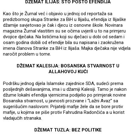
DŽEMAT ILIJAŠ: STO POSTO EFENDIJA
Kao što je Žurnal već i objavio u jednoj od reportaža sa
predizbornog skupa Stranke za BiH u Ilijašu, efendija iz Ilijaške
džamije savjetovao je čak i djecu iz osnovne škole. Novinara
magazina Žurnal vlastitim su se očima uvjerili u to na primjeru
dvojice dječaka. Na listićima koji su dječaci u dobi od sedam i
osam godina dobili od efendije bila su napisana i zaokružena
imena članova Stranke za BiH iz Ilijaša. Majka dječaka nije vidjela
naročit problem u tome.
DŽEMAT KALESIJA: BOSANSKA STVARNOST U
ALLAHOVOJ KUĆI
Podršku jednog dijela Islamske zajednice SDA, sudeći prema
posljednjih dešavanjima, ima i u džamiji Kalesiji. Tamo je nakon
džume lokalni efendija vjernicima podijelio po primjerak novine
Bosanska stvarnost, u javnosti prozvane i “Lažni Avaz” sa
sugerišućim naslovom: Prijatelji mafije žele da se bore protiv
mafije, u kojima se piše protiv Fahrudina Radončića a u korist
vladajućih stranaka.
DŽEMAT TUZLA: BEZ POLITIKE