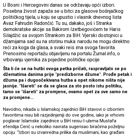
U Bosni i Hercegovini danas se održavaju opći izbori.
Posebna živost zapaža se u bitci za glasove bošnjačkog
političkog tijela, u koju se upustio i vlasnik dnevnog lista
Avaz Fahrudin Radončić. Tu su, dakako, još i Stranka
demokratske akcije sa Bakirom Izetbegovićem te Haris
Silajdžić sa svojom Strankom za BiH. Vjerski dostojnici u
džamijama sad su na stotinu muka: narodu ne mogu direktno
reći za koga da glasa, a svaki reis ima svoga favorita.
Prenosimo reportažu objavljenu na portalu Žurnal.info, o
vrbovanju vjernika za pojedine političke opcije
Šta li će se na hutbi ovoga petka pričati, raspravljalo se po
džematima danima prije "predizborne džume". Prođe petak i
džuma pa i dugoočekivana hutba a opet nikome ništa nije
jasnije. "Išareti" se da se glasa za sto posto istu politiku,
tamo se "išareti" za promjene, ovamo opet za sve samo ne
za promjene...
Navodno, nikada u Islamskoj zajednici BiH stavovi o izbornim
favoritima nisu bili razjedinjeniji do ove godine, iako je vrhovni
poglavar Islamske zajednice u BiH reisu-l-ulema Mustafa
efendija Cerić u nekoliko navrata sugerisao biračima poželjnu
opciju: “Izbori su izvanredna prilika da muslimani, kao građani