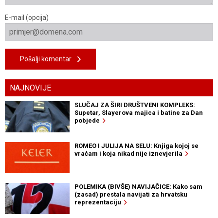
E-mail (opcija)
Pošalji komentar
NAJNOVIJE
SLUČAJ ZA ŠIRI DRUŠTVENI KOMPLEKS:
Supetar, Slayerova majica i batine za Dan
pobjede
ROMEO I JULIJA NA SELU: Knjiga kojoj se
vraćam i koja nikad nije iznevjerila
POLEMIKA (BIVŠE) NAVIJAČICE: Kako sam
(zasad) prestala navijati za hrvatsku
reprezentaciju