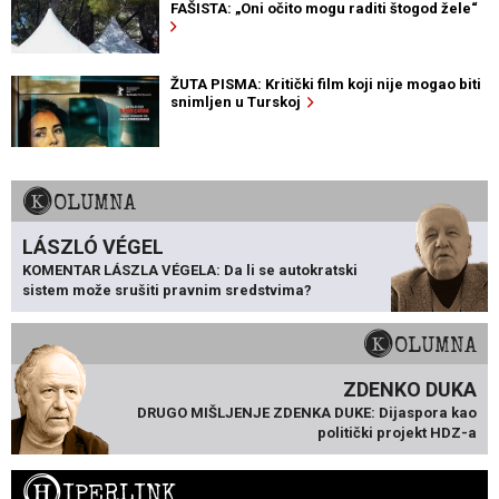
FAŠISTA: „Oni očito mogu raditi štogod žele“
ŽUTA PISMA: Kritički film koji nije mogao biti
snimljen u Turskoj
KOLUMNA
LÁSZLÓ VÉGEL
KOMENTAR LÁSZLA VÉGELA: Da li se autokratski
sistem može srušiti pravnim sredstvima?
KOLUMNA
ZDENKO DUKA
DRUGO MIŠLJENJE ZDENKA DUKE: Dijaspora kao
politički projekt HDZ-a
H
IPERLINK