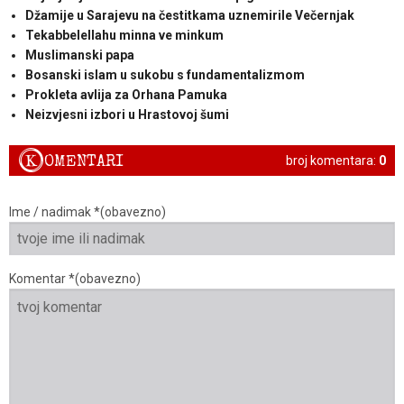
Džamije u Sarajevu na čestitkama uznemirile Večernjak
Tekabbelellahu minna ve minkum
Muslimanski papa
Bosanski islam u sukobu s fundamentalizmom
Prokleta avlija za Orhana Pamuka
Neizvjesni izbori u Hrastovoj šumi
K
OMENTARI
broj komentara:
0
Ime / nadimak *(obavezno)
Komentar *(obavezno)