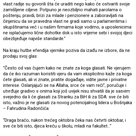
vlast radije su govorili šta će uraditi nego kako će ostvariti svoje
zamišljene ciljeve. Potpuno je neozbiljno mahati parolama o
poštenju, pravdi, brizi za mlade i penzionere a zaboravljati na
činjenicu da se pravedna vlast ne gradi samo u parlamentima i
skupštinama već i u našim firmama koje vodimo, a uposlenicima
ne isplaćujemo lične dohotke dok u isto vrijeme sebi i svojoj djeci
obezbjeđuje najviše standarde.”
Na kraju hutbe efendija vjernike poziva da izađu ne izbore, da ne
prodaju svoj glas:
“Često od vas čujem kako ne znate za koga glasati. Ne vjerujem
da će iko razuman koristiti vjeru da vam eksplicitno kaže za koga
ćete glasati, ali vi znate, pratite događaje, vidite javne i privatne
interese. Oslanjajući se na Allaha, srce će vam reći”, poručuje i
utvrđuje gradivo s onima koji još uvijek nisu shvatili da je sasvim
svejedno da li će glasati za Stranku za BiH ili za SDA: sve će biti
isto, važno je ne glasati za novog potencijalnog lidera u Bošnjaka
– Fahrudina Radončića:
“Draga braćo, nakon trećeg oktobra čeka nas četvrti oktobar, i
sve će biti isto, djeca kreću u školu, mladi na fakultet...”