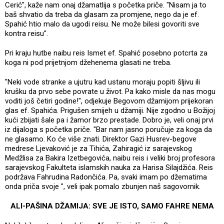
Cerić", kaže nam onaj džamatlija s početka priče. "Nisam ja to
baš shvatio da treba da glasam za promjene, nego da je ef.
Spahić htio malo da ugodi reisu. Ne može bilesi govoriti sve
kontra reisu".
Pri kraju hutbe naibu reis Ismet ef. Spahić posebno potcrta za
koga ni pod prijetnjom džehenema glasati ne treba.
"Neki vode stranke a ujutru kad ustanu moraju popiti šljivu ili
krušku da prvo sebe povrate u život. Pa kako misle da nas mogu
voditi još četiri godine!", odjekuje Begovom džamijom prijekoran
glas ef. Spahića. Prigušen smijeh u džamiji. Nije zgodno u Božijoj
kući zbijati šale pa i žamor brzo prestade. Dobro je, veli onaj prvi
iz dijaloga s početka priče. "Bar nam jasno poručuje za koga da
ne glasamo. Ko će više znati. Direktor Gazi Husrev-begove
medrese Ljevaković je za Tihića, Zahiragić iz sarajevskog
Medžlisa za Bakira Izetbegovića, naibu reis i veliki broj profesora
sarajevskog Fakulteta islamskih nauka za Harisa Silajdžića. Reis
podržava Fahrudina Radončića. Pa, svaki imam po džematima
onda priča svoje ", veli ipak pomalo zbunjen naš sagovornik.
ALI-PAŠINA DŽAMIJA: SVE JE ISTO, SAMO FAHRE NEMA