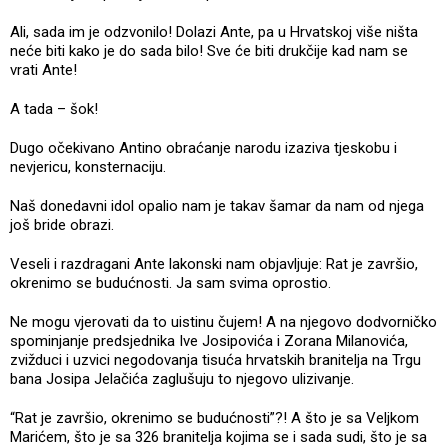
Ali, sada im je odzvonilo! Dolazi Ante, pa u Hrvatskoj više ništa
neće biti kako je do sada bilo! Sve će biti drukčije kad nam se
vrati Ante!
A tada – šok!
Dugo očekivano Antino obraćanje narodu izaziva tjeskobu i
nevjericu, konsternaciju.
Naš donedavni idol opalio nam je takav šamar da nam od njega
još bride obrazi.
Veseli i razdragani Ante lakonski nam objavljuje: Rat je završio,
okrenimo se budućnosti. Ja sam svima oprostio.
Ne mogu vjerovati da to uistinu čujem! A na njegovo dodvorničko
spominjanje predsjednika Ive Josipovića i Zorana Milanovića,
zvižduci i uzvici negodovanja tisuća hrvatskih branitelja na Trgu
bana Josipa Jelačića zaglušuju to njegovo ulizivanje.
“Rat je završio, okrenimo se budućnosti”?! A što je sa Veljkom
Marićem, što je sa 326 branitelja kojima se i sada sudi, što je sa