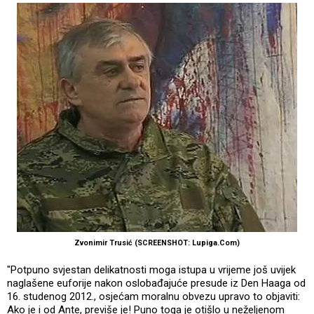
Zvonimir Trusić (SCREENSHOT: Lupiga.Com)
"Potpuno svjestan delikatnosti moga istupa u vrijeme još uvijek
naglašene euforije nakon oslobađajuće presude iz Den Haaga od
16. studenog 2012., osjećam moralnu obvezu upravo to objaviti:
Ako je i od Ante, previše je! Puno toga je otišlo u neželjenom