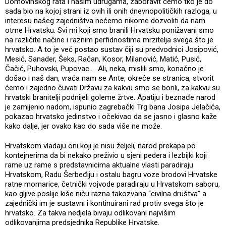
Domovinskog rata i našim udrugama, zaboravit ćemo tko je do
sada bio na kojoj strani iz ovih ili onih dnevnopolitičkih razloga, u
interesu našeg zajedništva nećemo nikome dozvoliti da nam
otme Hrvatsku. Svi mi koji smo branili Hrvatsku ponižavani smo
na različite načine i raznim perfidnostima mrzitelja svega što je
hrvatsko. A to je već postao sustav čiji su predvodnici Josipović,
Mesić, Sanader, Šeks, Račan, Kosor, Milanović, Matić, Pusić,
Čačić, Puhovski, Pupovac… Ali, neka, mislili smo, konačno je
došao i naš dan, vraća nam se Ante, okreće se stranica, stvorit
ćemo i zajedno čuvati Državu za kakvu smo se borili, za kakvu su
hrvatski branitelji podnijeli goleme žrtve. Apatiju i beznađe narod
je zamijenio nadom, ispunio zagrebački Trg bana Josipa Jelačića,
pokazao hrvatsko jedinstvo i očekivao da se jasno i glasno kaže
kako dalje, jer ovako kao do sada više ne može.
Hrvatskom vladaju oni koji je nisu željeli, narod prekapa po
kontejnerima da bi nekako preživio u sjeni pedera i lezbijki koji
rame uz rame s predstavnicima aktualne vlasti paradiraju
Hrvatskom, Radu Šerbeđiju i ostalu bagru voze brodovi Hrvatske
ratne mornarice, četnički vojvode paradiraju u Hrvatskom saboru,
kao gljive poslije kiše niču razna takozvana “civilna društva” a
zajednički im je sustavni i kontinuirani rad protiv svega što je
hrvatsko. Za takva nedjela bivaju odlikovani najvišim
odlikovanjima predsjednika Republike Hrvatske.