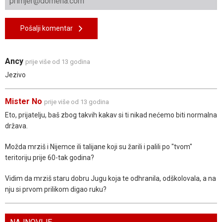
Pošalji komentar
Ancy
prije više od 13 godina
Jezivo
Mister No
prije više od 13 godina
Eto, prijatelju, baš zbog takvih kakav si ti nikad nećemo biti normalna
država.
Možda mrziš i Nijemce ili talijane koji su žarili i palili po "tvom"
teritoriju prije 60-tak godina?
Vidim da mrziš staru dobru Jugu koja te odhranila, odškolovala, a na
nju si prvom prilikom digao ruku?