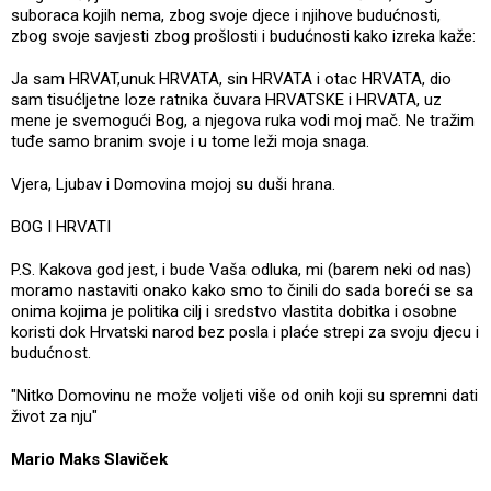
suboraca kojih nema, zbog svoje djece i njihove budućnosti,
zbog svoje savjesti zbog prošlosti i budućnosti kako izreka kaže:
Ja sam HRVAT,unuk HRVATA, sin HRVATA i otac HRVATA, dio
sam tisućljetne loze ratnika čuvara HRVATSKE i HRVATA, uz
mene je svemogući Bog, a njegova ruka vodi moj mač. Ne tražim
tuđe samo branim svoje i u tome leži moja snaga.
Vjera, Ljubav i Domovina mojoj su duši hrana.
BOG I HRVATI
P.S. Kakova god jest, i bude Vaša odluka, mi (barem neki od nas)
moramo nastaviti onako kako smo to činili do sada boreći se sa
onima kojima je politika cilj i sredstvo vlastita dobitka i osobne
koristi dok Hrvatski narod bez posla i plaće strepi za svoju djecu i
budućnost.
"Nitko Domovinu ne može voljeti više od onih koji su spremni dati
život za nju"
Mario Maks Slaviček