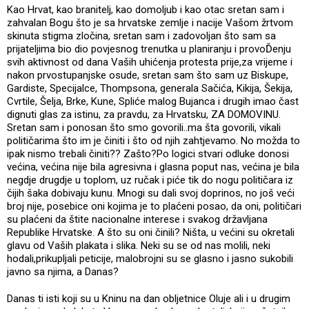
Kao Hrvat, kao branitelj, kao domoljub i kao otac sretan sam i
zahvalan Bogu što je sa hrvatske zemlje i nacije Vašom žrtvom
skinuta stigma zločina, sretan sam i zadovoljan što sam sa
prijateljima bio dio povjesnog trenutka u planiranju i provoĎenju
svih aktivnost od dana Vaših uhićenja protesta prije,za vrijeme i
nakon prvostupanjske osude, sretan sam što sam uz Biskupe,
Gardiste, Specijalce, Thompsona, generala Sačića, Kikija, Šekija,
Cvrtile, Šelja, Brke, Kune, Spliće malog Bujanca i drugih imao čast
dignuti glas za istinu, za pravdu, za Hrvatsku, ZA DOMOVINU.
Sretan sam i ponosan što smo govorili..ma šta govorili, vikali
političarima što im je činiti i što od njih zahtjevamo. No možda to
ipak nismo trebali činiti?? Zašto?Po logici stvari odluke donosi
većina, većina nije bila agresivna i glasna poput nas, većina je bila
negdje drugdje u toplom, uz ručak i piće tik do nogu političara iz
čijih šaka dobivaju kunu. Mnogi su dali svoj doprinos, no još veći
broj nije, posebice oni kojima je to plaćeni posao, da oni, političari
su plaćeni da štite nacionalne interese i svakog državljana
Republike Hrvatske. A što su oni činili? Ništa, u većini su okretali
glavu od Vaših plakata i slika. Neki su se od nas molili, neki
hodali,prikupljali peticije, malobrojni su se glasno i jasno sukobili
javno sa njima, a Danas?
Danas ti isti koji su u Kninu na dan obljetnice Oluje ali i u drugim