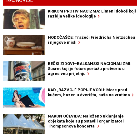
NAJNOVIJE
KRIKOM PROTIV NACIZMA: Limeni doboš koji
razbija velike ideologije
HODOČAŠĆE: Tražeći Friedricha Nietzschea
i njegove misli
BEČKI ZIDOVI–BALKANSKI NACIONALIZMI:
Susret koji je fotoreportažu pretvorio u
agresivnu prijetnju
KAD „RAZVOJ“ POPIJE VODU: More pred
kućom, bazen u dvorištu, suša na vratima
NAKON OČEVIDA: Naloženo uklanjanje
objekata koje su postavili organizatori
Thompsonova koncerta