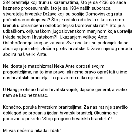
384 branitelja koji trunu u kazamatima, što je sa 4236 do sada
kazneno procesuiranih, što je sa 1934 naših suboraca,
stvaratelja hrvatske Države koji su poslije Domovinskog rata
počinili samoubojstva?! Što je ostalo od ideala s kojima smo
krenuli u obrambeni i osloboditeljski Domovinski rat?! Što je s
udbaškom, orijunaškom, jugoslovenskom manjinom koja upravlja
i vlada našom Hrvatskom?! Ukazanjem velikog Ante
Oslobođenoga krug se zatvara. Sve one koji su pridonijeli da se
aboliraju počinitelji zločina protiv hrvatske Države i njenog naroda
abolira naš veliki Ante.
Ne, dosta je mazohizma! Neka Ante oprosti svojim
progoniteljima, na to ima pravo, ali nema pravo opraštati u ime
nas hrvatskih branitelja. To pravo mu nitko nije dao.
U Haag je otišao hrabri hrvatski vojnik, dapače general, a vratio
nam se kao neznanac.
Konačno, poruka hrvatskim braniteljima: Za nas rat nije završio
doklegod se proganja ijedan hrvatski branitelj. Okupimo se
ponovno u pokretu “Stop progonu hrvatskih branitelja”!
Mi vas nećemo nikada izdati."