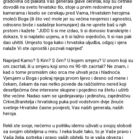
gradovina od plakata Vas generala glave okretali, koji su četnike
dovodili na sveto hrvatsko tlo, stoje u prvim redovima pred
kamerama i kiselo se cerekaju pred Vama, Hrvatskim herojima
moleći Boga (ili što već mole jer su većina nevjernici i agnostici,
odnosno bivše i sadašnje komunjare) da ne uprete baš u njih
prstom i kažete: "JUDO ti si me izdao, ti si donosio transkripte i
dokaze, ti si naplatio ucjenu, a ti si lažno svjedočio, ti si nas pak
dao uhititi. Umjesto toga kako i hrvatska uljudba, odgoj i vjera
nalaže Vi ste oprostili i pozvali naprijed".
Naprijed Kamo? S Kim? S čim? U kojem smjeru? U onom koji su
oni zacrtali, ili u smjeru koji smo mi 90-tih zacrtali? Ne znam, i
kad o tome promislim oko srca me uhvati jeza i hladnoća.
Vjerujem u Boga i pokraj njega prvom lijevo i desno od mene i
čekam, čekam da nas netko povede da raščisitmo nered koji
desetljećima čine interesne skupine i pojedinci na štetu i uštrb
tihe većine. Nadao sam se ujedinjavanju i jedinstvu, zajedništvu
Crkve,Branitelja i hrvatskog puka pod vodstvom dvije živuće
svetinje Hrvatske časne povijesti, Vas naših generala, naših
heroja.
Rekli ste svoje, nećemo u politiku idemo uživati u svojoj slobodi
sa svojim obiteljima u miru. I neka bude tako, to je Vaše pravo i
Vaša želja, potreba i pravo vaših obitelji, to je vaša obveza i