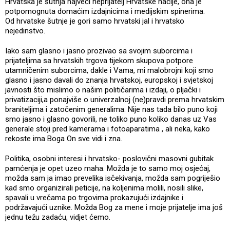
Hrvatska je šutnja najveći neprijatelj Hrvatske nacije, ona je
potpomognuta domaćim izdajnicima i medijskim spinerima.
Od hrvatske šutnje je gori samo hrvatski jal i hrvatsko
nejedinstvo.
Iako sam glasno i jasno prozivao sa svojim suborcima i
prijateljima sa hrvatskih trgova tijekom skupova potpore
utamničenim suborcima, dakle i Vama, mi malobrojni koji smo
glasno i jasno davali do znanja hrvatskoj, europskoj i svjetskoj
javnosti što mislimo o našim političarima i izdaji, o pljački i
privatizaciji,a ponajviše o univerzalnoj (ne)pravdi prema hrvatskim
braniteljima i zatočenim generalima. Nije nas tada bilo puno koji
smo jasno i glasno govorili, ne toliko puno koliko danas uz Vas
generale stoji pred kamerama i fotoaparatima , ali neka, kako
rekoste ima Boga On sve vidi i zna.
Politika, osobni interesi i hrvatsko- poslovični masovni gubitak
pamćenja je opet uzeo maha. Možda je to samo moj osjećaj,
možda sam ja imao prevelika isčekivanja, možda sam pogriješio
kad smo organizirali peticije, na koljenima molili, nosili slike,
spavali u vrečama po trgovima prokazujući izdajnike i
podržavajući uznike. Možda Bog za mene i moje prijatelje ima još
jednu težu zadaću, vidjet ćemo.