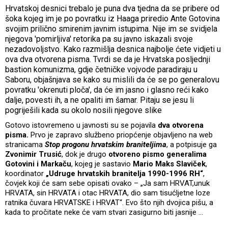
Hrvatskoj desnici trebalo je puna dva tjedna da se pribere od
šoka kojeg im je po povratku iz Haaga priredio Ante Gotovina
svojim prilično smirenim javnim istupima. Nije im se svidjela
njegova 'pomirljiva' retorika pa su javno iskazali svoje
nezadovoljstvo. Kako razmišlja desnica najbolje ćete vidjeti u
ova dva otvorena pisma. Tvrdi se da je Hrvatska posljednji
bastion komunizma, gdje četničke vojvode paradiraju u
Saboru, objašnjava se kako su mislili da će se po generalovu
povratku 'okrenuti ploča', da će im jasno i glasno reći kako
dalje, povesti ih, a ne opaliti im šamar. Pitaju se jesu li
pogriješili kada su okolo nosili njegove slike
Gotovo istovremeno u javnosti su se pojavila
dva otvorena
pisma.
Prvo je zapravo službeno priopćenje objavljeno na web
stranicama
Stop progonu hrvatskim braniteljima
, a potpisuje ga
Zvonimir Trusić
, dok je drugo
otvoreno pismo generalima
Gotovini i Markaču
, kojeg je sastavio
Mario Maks Slaviček
,
koordinator
„Udruge hrvatskih branitelja 1990-1996 RH“
,
čovjek koji će sam sebe opisati ovako – „Ja sam HRVAT,unuk
HRVATA, sin HRVATA i otac HRVATA, dio sam tisućljetne loze
ratnika čuvara HRVATSKE i HRVAT“. Evo što njih dvojica pišu, a
kada to pročitate neke će vam stvari zasigurno biti jasnije ...