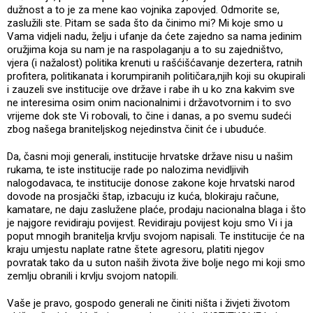
dužnost a to je za mene kao vojnika zapovjed. Odmorite se,
zaslužili ste. Pitam se sada što da činimo mi? Mi koje smo u
Vama vidjeli nadu, želju i ufanje da ćete zajedno sa nama jedinim
oružjima koja su nam je na raspolaganju a to su zajedništvo,
vjera (i nažalost) politika krenuti u rašćišćavanje dezertera, ratnih
profitera, politikanata i korumpiranih političara,njih koji su okupirali
i zauzeli sve institucije ove države i rabe ih u ko zna kakvim sve
ne interesima osim onim nacionalnimi i državotvornim i to svo
vrijeme dok ste Vi robovali, to čine i danas, a po svemu sudeći
zbog našega braniteljskog nejedinstva činit će i ubuduće.
Da, časni moji generali, institucije hrvatske države nisu u našim
rukama, te iste institucije rade po nalozima nevidljivih
nalogodavaca, te institucije donose zakone koje hrvatski narod
dovode na prosjački štap, izbacuju iz kuća, blokiraju račune,
kamatare, ne daju zaslužene plaće, prodaju nacionalna blaga i što
je najgore revidiraju povijest. Revidiraju povijest koju smo Vi i ja
poput mnogih branitelja krvlju svojom napisali. Te institucije će na
kraju umjestu naplate ratne štete agresoru, platiti njegov
povratak tako da u suton naših života žive bolje nego mi koji smo
zemlju obranili i krvlju svojom natopili.
Vaše je pravo, gospodo generali ne činiti ništa i živjeti životom