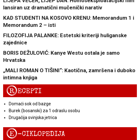
LIJEPA VEČER, LIJEP DAN: Homoseksploatacijski film
lansiran uz dramatični mučenički narativ
KAD STUDENTI NA KOSOVO KRENU: Memorandum 1 i
Memorandum 2 – isti
FILOZOFIJA PALANKE: Estetski kriteriji huliganske
zajednice
BORIS DEŽULOVIĆ: Kanye Westu ostala je samo
Hrvatska
„MALI ROMAN O TIŠINI“: Kaotična, zamršena i duboko
intimna knjiga
R
ECEPTI
Domaći sok od bazge
Burek (bosanski) za 1 odraslu osobu
Drugačija svinjska jetrica
E
-CIKLOPEDIJA