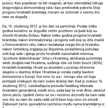
pravcu. Kao pojedinac ne bih reagirao, ali kao utemeljitelj Udruge
dragovoljaca domovinskog rata i kao predvodnik pokreta Stop
progonu hrvatskih branitelja, moram se očitovati o svemu što
nam se događa.
Da, 16. studenog 2012. je bio dan za pamćenje. Poslije toliko
godina konačno se dogodilo nešto pozitivno za ljude koji su
stvorili Hrvatsku Državu. Nakon toliko godina progona hrvatskih
branitelja, nakon kriminaliziranja i progona svih koji su išta značili
u Domovinskom ratu, nakon rastakanja svega što je hrvatsko,
nakon četničkog orgijanja po Brijunima, povlaštenog položaja
svih koji rade i djeluju protiv hrvatskih nacionalnih interesa,
“pozitivne diskriminacije” Srba u Hrvatskoj, aboliranja počinitelja
silnih zlodjela nad Hrvatima, suđenja više od četiri tisuće (4236)
hrvatskih branitelja, Hrvati su dovedeni u poziciju inferiorne
skupine u vlastitoj državi. Hrvatska je ostala zadnji bastion
komunizma u Europi. Sve smo to, pa i mnogo više od toga
pretrpjeli očekujući da nam svane drukčiji dan. Kad je svanuo 16.
studenog 2012., oslobađajuća presuda Haaškog tribunala
hrvatskim generalima, mislili smo, sada kad se vrati Ante, okrenut
ćemo ploču. Ujedinit ćemo se svi i nećemo dozvoliti da nam rade
ovo što su nam do sada radili od Države koju smo mi stvorili.
Zaboravit ćemo sporadične razmirice među nama braniteljima iz