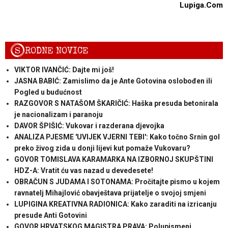
Lupiga.Com
S
RODNE NOVICE
VIKTOR IVANČIĆ: Dajte mi još!
JASNA BABIĆ: Zamislimo da je Ante Gotovina oslobođen ili
Pogled u budućnost
RAZGOVOR S NATAŠOM ŠKARIČIĆ: Haška presuda betonirala
je nacionalizam i paranoju
DAVOR ŠPIŠIĆ: Vukovar i razderana djevojka
ANALIZA PJESME 'UVIJEK VJERNI TEBI': Kako točno Srnin gol
preko živog zida u donji lijevi kut pomaže Vukovaru?
GOVOR TOMISLAVA KARAMARKA NA IZBORNOJ SKUPŠTINI
HDZ-A: Vratit ću vas nazad u devedesete!
OBRAČUN S JUDAMA I SOTONAMA: Pročitajte pismo u kojem
ravnatelj Mihajlović obavještava prijatelje o svojoj smjeni
LUPIGINA KREATIVNA RADIONICA: Kako zaraditi na izricanju
presude Anti Gotovini
GOVOR HRVATSKOG MAGISTRA PRAVA: Polupismeni