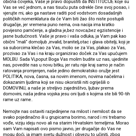
obična čovjeka, Vaše je pravo dopustiti da INSTITUCIJE koje su
Vas se već jednom, a nas tisuću puta odrekle čine svoj posao, i
vjerujte mi, ako ga nastave raditi pod vodstvom dosadašnjih
političkih nomenklatura da će Vam biti žao što niste postupili
drugačije, jer vremena puno nema, ova nacija ima kratko
povijesno pamćenje, a gladna je,bez novca,bez egzistencije i
jasne budućnosti. Vaše je pravo i vaša odluka, ja Vam pak kao
obični "mali" domoljub ,invalid, branitelj,otac i glava obitelji, koji je
sa suborcima klečao za Vas, molio se za Vas, plakao za Vas,
prozivao za Vas i na kraju organizirao doček za Vas upućujem
MOLBU. Sada Vi,poput Boga Vas molim budite uz nas, ujedinite
nas, povedite nas u novu bitku, jer ratu nije kraj samo je način
ratovanja promjenjen, naše jedino demokratsko oružje jest
POLITIKA, nova, časna, sa novim imenom, novima načelima i
dokazanim ljudima koji se nisu okoristili niti ogriješili o
DOMOVINU, a naše je streljivo zajedništvo, ljubav prema
domovini, naša jedina vojska jesu oni ljudi s kojima ste bili 90-tih
rame uz rame..
Nemojte nas ostaviti razjedinjene na milost i nemilost da se
svako pojedinačno ili u grupicama borimo, narod i mi trebamo
vođe, viziju ideju novo ali na starim Hrvatskim temeljima. Morao
sam Vam napisati ovo pismo javno, jer drugačije do Vas ne
mogu doći, ja imam svetu dužnost i obvezu to učiniti, zbog