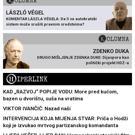
KOLUMNA
LÁSZLÓ VÉGEL
KOMENTAR LÁSZLA VÉGELA: Da li se autokratski
sistem može srušiti pravnim sredstvima?
KOLUMNA
ZDENKO DUKA
DRUGO MIŠLJENJE ZDENKA DUKE: Dijaspora kao
politički projekt HDZ-a
H
IPERLINK
KAD „RAZVOJ“ POPIJE VODU: More pred kućom,
bazen u dvorištu, suša na vratima
VIKTOR IVANČIĆ: Nazad naši
INTERVENCIJA KOJA MIJENJA STVAR: Priča o Hodži
koji je izvukao mrtvog partizanskog komandanta