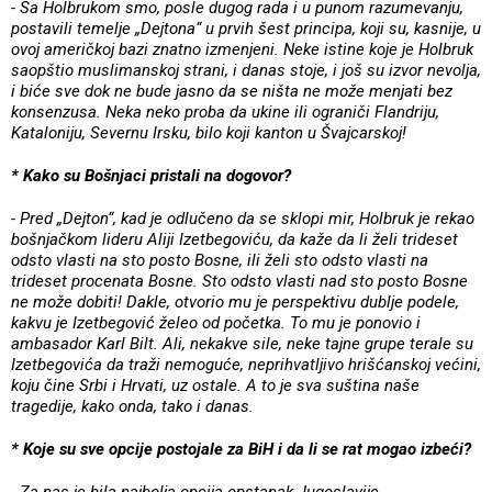
- Sa Holbrukom smo, posle dugog rada i u punom razumevanju,
postavili temelje „Dejtona“ u prvih šest principa, koji su, kasnije, u
ovoj američkoj bazi znatno izmenjeni. Neke istine koje je Holbruk
saopštio muslimanskoj strani, i danas stoje, i još su izvor nevolja,
i biće sve dok ne bude jasno da se ništa ne može menjati bez
konsenzusa. Neka neko proba da ukine ili ograniči Flandriju,
Kataloniju, Severnu Irsku, bilo koji kanton u Švajcarskoj!
* Kako su Bošnjaci pristali na dogovor?
- Pred „Dejton“, kad je odlučeno da se sklopi mir, Holbruk je rekao
bošnjačkom lideru Aliji Izetbegoviću, da kaže da li želi trideset
odsto vlasti na sto posto Bosne, ili želi sto odsto vlasti na
trideset procenata Bosne. Sto odsto vlasti nad sto posto Bosne
ne može dobiti! Dakle, otvorio mu je perspektivu dublje podele,
kakvu je Izetbegović želeo od početka. To mu je ponovio i
ambasador Karl Bilt. Ali, nekakve sile, neke tajne grupe terale su
Izetbegovića da traži nemoguće, neprihvatljivo hrišćanskoj većini,
koju čine Srbi i Hrvati, uz ostale. A to je sva suština naše
tragedije, kako onda, tako i danas.
* Koje su sve opcije postojale za BiH i da li se rat mogao izbeći?
- Za nas je bila najbolja opcija opstanak Jugoslavije,