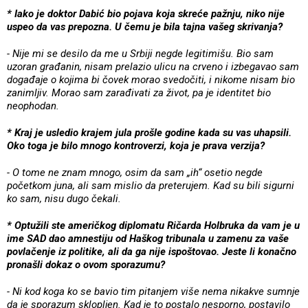
* Iako je doktor Dabić bio pojava koja skreće pažnju, niko nije
uspeo da vas prepozna. U čemu je bila tajna vašeg skrivanja?
- Nije mi se desilo da me u Srbiji negde legitimišu. Bio sam
uzoran građanin, nisam prelazio ulicu na crveno i izbegavao sam
događaje o kojima bi čovek morao svedočiti, i nikome nisam bio
zanimljiv. Morao sam zarađivati za život, pa je identitet bio
neophodan.
* Kraj je usledio krajem jula prošle godine kada su vas uhapsili.
Oko toga je bilo mnogo kontroverzi, koja je prava verzija?
- O tome ne znam mnogo, osim da sam „ih“ osetio negde
početkom juna, ali sam mislio da preterujem. Kad su bili sigurni
ko sam, nisu dugo čekali.
* Optužili ste američkog diplomatu Ričarda Holbruka da vam je u
ime SAD dao amnestiju od Haškog tribunala u zamenu za vaše
povlačenje iz politike, ali da ga nije ispoštovao. Jeste li konačno
pronašli dokaz o ovom sporazumu?
- Ni kod koga ko se bavio tim pitanjem više nema nikakve sumnje
da je sporazum sklopljen. Kad je to postalo nesporno, postavilo