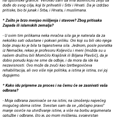
na opštinske granice. Verovao sam da ima autentičnu želju da
dođe do svog cilja, koji bi prihvatili i Srbi i Hrvati. Da je izdržao
pritiske, bio bi junak i Srba, i Hrvata, i muslimana.
* Zašto je brzo menjao mišljenja i stavove? Zbog pritisaka
Zapada ili islamskih zemalja?
- U svim tim prilikama neka mračna sila ga je naterala da za
nekoliko sati odustane i pokvari priliku. Oni koji su bili oko njega
bolje znaju ko je bila ta tajanstvena sila. Jednom, posle povratka
iz Nemačke, rekao je profesoru Koljeviću i meni (možda su u
našem društvu bili Momčilo Krajišnik ili Biljana Plavšić), da je
dobio ponudu koju ne sme da odbije, i da mora da ide ka
nezavisnosti. Ovo može da zvuči kao Izetbegovićeva
rehabilitacija, ali ovo više nije politika, a istina je istina, svi joj
dugujemo.
* Kako idu pripreme za proces i na čemu će se zasnivati vaša
odbrana?
- Moja odbrana zasnivaće se na istini, na iznošenju najvećeg
mogućeg obima istine. Svestan sam da se „običajno pravo“
manje osvrće na utvrđivanje istine, a više na borbu argumenata
optužbe i odbrane, što je, po mom mišljenju, svojevrstan