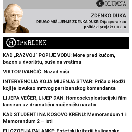
KOLUMNA
ZDENKO DUKA
DRUGO MIŠLJENJE ZDENKA DUKE: Dijaspora kao
politički projekt HDZ-a
H
IPERLINK
KAD „RAZVOJ“ POPIJE VODU: More pred kućom,
bazen u dvorištu, suša na vratima
VIKTOR IVANČIĆ: Nazad naši
INTERVENCIJA KOJA MIJENJA STVAR: Priča o Hodži
koji je izvukao mrtvog partizanskog komandanta
LIJEPA VEČER, LIJEP DAN: Homoseksploatacijski film
lansiran uz dramatični mučenički narativ
KAD STUDENTI NA KOSOVO KRENU: Memorandum 1 i
Memorandum 2 – isti
FILOZOFIJA PALANKE: Estetski kriteriji huliganske