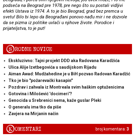
podseća na Beograd pre 1978, pre nego što su postali vidljivi
efekti Ustava iz 1974. A to je bio Beograd, grad bez premca u
svetu! Bilo bi lepo da Beograđani ponovo nađu mir i ne dozvole
da se pizma iz politike uvlači u njihove živote. Porodice i
prijateljstva, to je put!
S
RODNE NOVICE
Ekskluzivno: Tajni projekt DDD aka Radovana Karadžića
Ulica Alije Izetbegovića u saudijskom Rijadu
Aiman Awad: Mudžahedine je u BiH pozvao Radovan Karadžić
Tko je bio "požarevački kasapin"
Pozdrav i zahvala iz Montreala svim haškim optuženicima
Gotovina i Milošević 'docimeri'?
Genocida u Srebrenici nema, kaže guslar Pleki
O generalu ima tko da piše
Zavjera na Mirjanin način
K
OMENTARI
broj komentara:
3