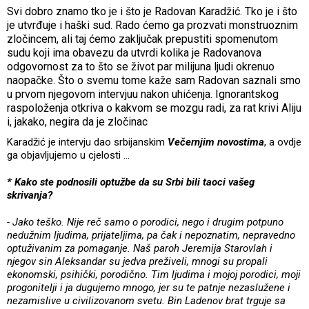
Svi dobro znamo tko je i što je Radovan Karadžić. Tko je i što
je utvrđuje i haški sud. Rado ćemo ga prozvati monstruoznim
zločincem, ali taj ćemo zaključak prepustiti spomenutom
sudu koji ima obavezu da utvrdi kolika je Radovanova
odgovornost za to što se život par milijuna ljudi okrenuo
naopačke. Što o svemu tome kaže sam Radovan saznali smo
u prvom njegovom intervjuu nakon uhićenja. Ignorantskog
raspoloženja otkriva o kakvom se mozgu radi, za rat krivi Aliju
i, jakako, negira da je zločinac
Karadžić je intervju dao srbijanskim
Večernjim novostima
, a ovdje
ga objavljujemo u cjelosti ...
* Kako ste podnosili optužbe da su Srbi bili taoci vašeg
skrivanja?
- Jako teško. Nije reč samo o porodici, nego i drugim potpuno
nedužnim ljudima, prijateljima, pa čak i nepoznatim, nepravedno
optuživanim za pomaganje. Naš paroh Jeremija Starovlah i
njegov sin Aleksandar su jedva preživeli, mnogi su propali
ekonomski, psihički, porodično. Tim ljudima i mojoj porodici, moji
progonitelji i ja dugujemo mnogo, jer su te patnje nezaslužene i
nezamislive u civilizovanom svetu. Bin Ladenov brat trguje sa