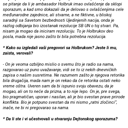
se pitanje da li je ambasador Holbruk imao ovlašćenje da sklopi
sporazum, a kad smo dokazali da je delovao s ovlašćenjima cele
međunarodne zajednice, ali stvarne, a ne fiktivne, u bliskoj
saradnji sa Savetom bezbednosti Ujedinjenih nacija, onda je
razlog odbijanja bio izostanak rezolucije SB UN o toj stvari. Pa,
nisam ja mogao da iniciram rezoluciju. To je Holbrukov deo
posla, mada nije jasno zašto bi bila potrebna rezolucija.
* Kako su izgledali vaši pregovori sa Holbrukom? Jeste li mu,
zaista, verovali?
- On je veoma ozbiljno mislio o svemu što je radio sa nama,
razgovarao uz puno uvažavanje, vidi se to iz nekih dnevničkih
zapisa o našim susretima. Ne razumem zašto je njegova retorika
bila drugačija, mada nam je on rekao da će retorika ostati neko
vreme oštra. Uveren sam da bi ispunio svoju obavezu, da je
mogao, ali on to neće da prizna, a to nije lepo. On je, pre svega,
bio pragmatičan, uporan i nasilan, ali je bio svestan prave prirode
konflikta. Bio je potpuno svestan da mi nismo „ratni zločinci“,
inače, ne bi ni pregovarao sa nama.
* Da li ste i vi učestvovali u stvaranju Dejtonskog sporazuma?