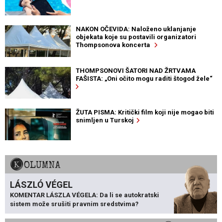
NAKON OČEVIDA: Naloženo uklanjanje
objekata koje su postavili organizatori
Thompsonova koncerta
THOMPSONOVI ŠATORI NAD ŽRTVAMA
FAŠISTA: „Oni očito mogu raditi štogod žele“
ŽUTA PISMA: Kritički film koji nije mogao biti
snimljen u Turskoj
KOLUMNA
LÁSZLÓ VÉGEL
KOMENTAR LÁSZLA VÉGELA: Da li se autokratski
sistem može srušiti pravnim sredstvima?