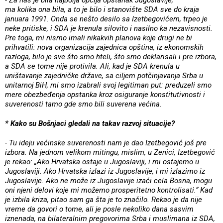
ma kolika ona bila, a to je bilo i stanovište SDA sve do kraja
januara 1991. Onda se nešto desilo sa Izetbegovićem, trpeo je
neke pritiske, i SDA je krenula silovito i nasilno ka nezavisnosti.
Pre toga, mi nismo imali nikakvih planova koje drugi ne bi
prihvatili: nova organizacija zajednica opština, iz ekonomskih
razloga, bilo je sve što smo hteli, što smo deklarisali i pre izbora,
a SDA se tome nije protivila. Ali, kad je SDA krenula u
uništavanje zajedničke države, sa ciljem potčinjavanja Srba u
unitarnoj BiH, mi smo izabrali svoj legitiman put: preduzeli smo
mere obezbeđenja opstanka kroz osiguranje konstitutivnosti i
suverenosti tamo gde smo bili suverena većina.
* Kako su Bošnjaci gledali na takav razvoj situacije?
- Tu ideju većinske suverenosti nam je dao Izetbegović još pre
izbora. Na jednom velikom mitingu, mislim, u Zenici, Izetbegović
je rekao: „Ako Hrvatska ostaje u Jugoslaviji, i mi ostajemo u
Jugoslaviji. Ako Hrvatska izlazi iz Jugoslavije, i mi izlazimo iz
Jugoslavije. Ako ne može iz Jugoslavije izaći cela Bosna, mogu
oni njeni delovi koje mi možemo prosperitetno kontrolisati.“ Kad
je izbila kriza, pitao sam ga šta je to značilo. Rekao je da nije
vreme da govori o tome, ali je posle nekoliko dana sasvim
iznenada, na bilateralnim pregovorima Srba i muslimana iz SDA,