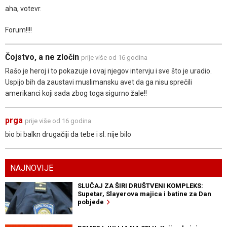
aha, votevr.
Forum!!!!
Čojstvo, a ne zločin
prije više od 16 godina
Rašo je heroj i to pokazuje i ovaj njegov intervju i sve što je uradio.
Uspijo bih da zaustavi muslimansku avet da ga nisu sprečili
amerikanci koji sada zbog toga sigurno žale!!
prga
prije više od 16 godina
bio bi balkn drugačiji da tebe i sl. nije bilo
NAJNOVIJE
SLUČAJ ZA ŠIRI DRUŠTVENI KOMPLEKS:
Supetar, Slayerova majica i batine za Dan
pobjede