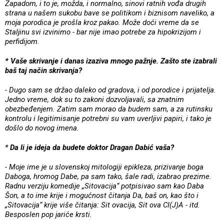
Zapadom, i to je, možda, i normalno, sinovi ratnih vođa drugih
strana u našem sukobu bave se politikom i biznisom naveliko, a
moja porodica je prošla kroz pakao. Može doći vreme da se
Staljinu svi izvinimo - bar nije imao potrebe za hipokrizijom i
perfidijom.
* Vaše skrivanje i danas izaziva mnogo pažnje. Zašto ste izabrali
baš taj način skrivanja?
- Dugo sam se držao daleko od gradova, i od porodice i prijatelja.
Jedno vreme, dok su to zakoni dozvoljavali, sa znatnim
obezbeđenjem. Zatim sam morao da budem sam, a za rutinsku
kontrolu i legitimisanje potrebni su vam uverljivi papiri, i tako je
došlo do novog imena.
*
Da li je ideja da budete doktor Dragan Dabić vaša?
- Moje ime je u slovenskoj mitologiji epikleza, prizivanje boga
Daboga, hromog Dabe, pa sam tako, šale radi, izabrao prezime.
Radnu verziju komedije „Sitovacija“ potpisivao sam kao Daba
Šon, a to ime krije i mogućnost čitanja Da, baš on, kao što i
„Sitovacija“ krije više čitanja: Sit ovacija, Sit ova CI(J)A - itd.
Besposlen pop jariće krsti.