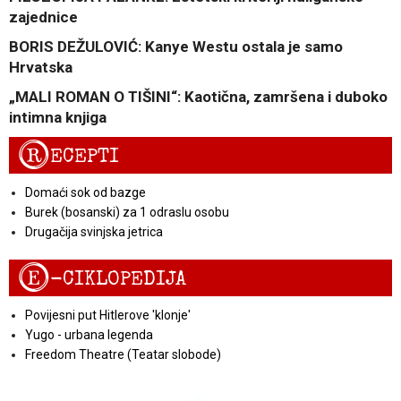
zajednice
BORIS DEŽULOVIĆ: Kanye Westu ostala je samo
Hrvatska
„MALI ROMAN O TIŠINI“: Kaotična, zamršena i duboko
intimna knjiga
R
ECEPTI
Domaći sok od bazge
Burek (bosanski) za 1 odraslu osobu
Drugačija svinjska jetrica
E
-CIKLOPEDIJA
Povijesni put Hitlerove 'klonje'
Yugo - urbana legenda
Freedom Theatre (Teatar slobode)