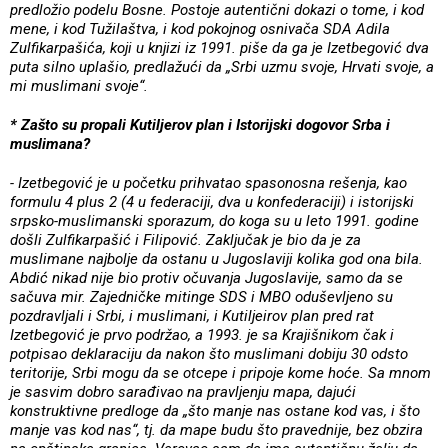
predložio podelu Bosne. Postoje autentični dokazi o tome, i kod
mene, i kod Tužilaštva, i kod pokojnog osnivača SDA Adila
Zulfikarpašića, koji u knjizi iz 1991. piše da ga je Izetbegović dva
puta silno uplašio, predlažući da „Srbi uzmu svoje, Hrvati svoje, a
mi muslimani svoje“.
* Zašto su propali Kutiljerov plan i Istorijski dogovor Srba i
muslimana?
- Izetbegović je u početku prihvatao spasonosna rešenja, kao
formulu 4 plus 2 (4 u federaciji, dva u konfederaciji) i istorijski
srpsko-muslimanski sporazum, do koga su u leto 1991. godine
došli Zulfikarpašić i Filipović. Zaključak je bio da je za
muslimane najbolje da ostanu u Jugoslaviji kolika god ona bila.
Abdić nikad nije bio protiv očuvanja Jugoslavije, samo da se
sačuva mir. Zajedničke mitinge SDS i MBO oduševljeno su
pozdravljali i Srbi, i muslimani, i Kutiljeirov plan pred rat
Izetbegović je prvo podržao, a 1993. je sa Krajišnikom čak i
potpisao deklaraciju da nakon što muslimani dobiju 30 odsto
teritorije, Srbi mogu da se otcepe i pripoje kome hoće. Sa mnom
je sasvim dobro sarađivao na pravljenju mapa, dajući
konstruktivne predloge da „što manje nas ostane kod vas, i što
manje vas kod nas“, tj. da mape budu što pravednije, bez obzira