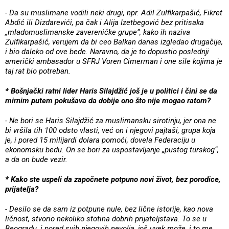
- Da su muslimane vodili neki drugi, npr. Adil Zulfikarpašić, Fikret
Abdić ili Dizdarevići, pa čak i Alija Izetbegović bez pritisaka
„mladomuslimanske zavereničke grupe“, kako ih naziva
Zulfikarpašić, verujem da bi ceo Balkan danas izgledao drugačije,
i bio daleko od ove bede. Naravno, da je to dopustio poslednji
američki ambasador u SFRJ Voren Cimerman i one sile kojima je
taj rat bio potreban.
* Bošnjački ratni lider Haris Silajdžić još je u politici i čini se da
mirnim putem pokušava da dobije ono što nije mogao ratom?
- Ne bori se Haris Silajdžić za muslimansku sirotinju, jer ona ne
bi vršila tih 100 odsto vlasti, već on i njegovi pajtaši, grupa koja
je, i pored 15 milijardi dolara pomoći, dovela Federaciju u
ekonomsku bedu. On se bori za uspostavljanje „pustog turskog“,
a da on bude vezir.
* Kako ste uspeli da započnete potpuno novi život, bez porodice,
prijatelja?
- Desilo se da sam iz potpune nule, bez lične istorije, kao nova
ličnost, stvorio nekoliko stotina dobrih prijateljstava. To se u
Beogradu, i pored svih njegovih nevolja, još uvek može, i to me