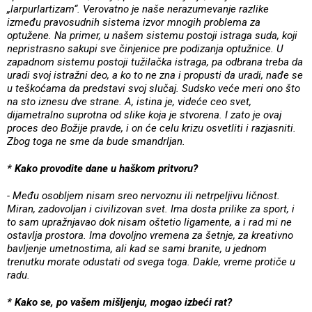
„larpurlartizam“. Verovatno je naše nerazumevanje razlike
između pravosudnih sistema izvor mnogih problema za
optužene. Na primer, u našem sistemu postoji istraga suda, koji
nepristrasno sakupi sve činjenice pre podizanja optužnice. U
zapadnom sistemu postoji tužilačka istraga, pa odbrana treba da
uradi svoj istražni deo, a ko to ne zna i propusti da uradi, nađe se
u teškoćama da predstavi svoj slučaj. Sudsko veće meri ono što
na sto iznesu dve strane. A, istina je, videće ceo svet,
dijametralno suprotna od slike koja je stvorena. I zato je ovaj
proces deo Božije pravde, i on će celu krizu osvetliti i razjasniti.
Zbog toga ne sme da bude smandrljan.
* Kako provodite dane u haškom pritvoru?
- Među osobljem nisam sreo nervoznu ili netrpeljivu ličnost.
Miran, zadovoljan i civilizovan svet. Ima dosta prilike za sport, i
to sam upražnjavao dok nisam oštetio ligamente, a i rad mi ne
ostavlja prostora. Ima dovoljno vremena za šetnje, za kreativno
bavljenje umetnostima, ali kad se sami branite, u jednom
trenutku morate odustati od svega toga. Dakle, vreme protiče u
radu.
* Kako se, po vašem mišljenju, mogao izbeći rat?