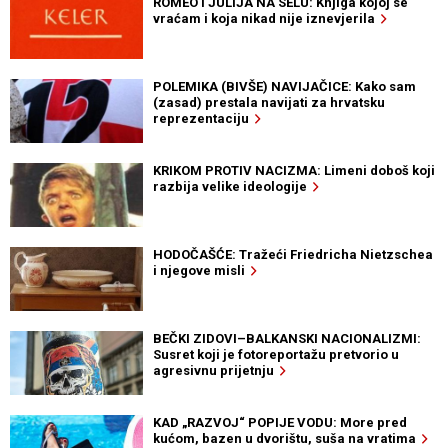
ROMEO I JULIJA NA SELU: Knjiga kojoj se
vraćam i koja nikad nije iznevjerila
POLEMIKA (BIVŠE) NAVIJAČICE: Kako sam
(zasad) prestala navijati za hrvatsku
reprezentaciju
KRIKOM PROTIV NACIZMA: Limeni doboš koji
razbija velike ideologije
HODOČAŠĆE: Tražeći Friedricha Nietzschea
i njegove misli
BEČKI ZIDOVI–BALKANSKI NACIONALIZMI:
Susret koji je fotoreportažu pretvorio u
agresivnu prijetnju
KAD „RAZVOJ“ POPIJE VODU: More pred
kućom, bazen u dvorištu, suša na vratima