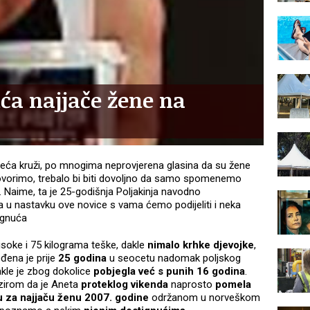
ća najjače žene na
eća kruži, po mnogima neprovjerena glasina da su žene
govorimo, trebalo bi biti dovoljno da samo spomenemo
. Naime, ta je 25-godišnja Poljakinja navodno
a u nastavku ove novice s vama ćemo podijeliti i neka
ignuća
soke i 75 kilograma teške, dakle
nimalo krhke djevojke
,
ođena je prije
25 godina
u seocetu nadomak poljskog
akle je zbog dokolice
pobjegla već s punih 16 godina
.
bzirom da je Aneta
proteklog vikenda
naprosto
pomela
 za najjaču ženu 2007. godine
održanom u norveškom