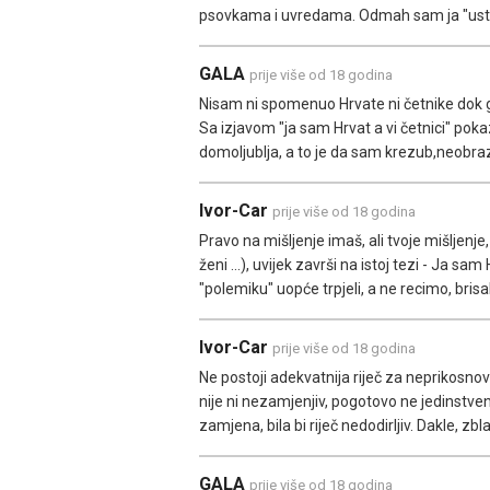
psovkama i uvredama. Odmah sam ja "ustaša
GALA
prije više od 18 godina
Nisam ni spomenuo Hrvate ni četnike dok ga
Sa izjavom "ja sam Hrvat a vi četnici" pok
domoljublja, a to je da sam krezub,neobr
Ivor-Car
prije više od 18 godina
Pravo na mišljenje imaš, ali tvoje mišljenj
ženi ...), uvijek završi na istoj tezi - Ja sam
"polemiku" uopće trpjeli, a ne recimo, brisa
Ivor-Car
prije više od 18 godina
Ne postoji adekvatnija riječ za neprikosnov
nije ni nezamjenjiv, pogotovo ne jedinstve
zamjena, bila bi riječ nedodirljiv. Dakle, z
GALA
prije više od 18 godina