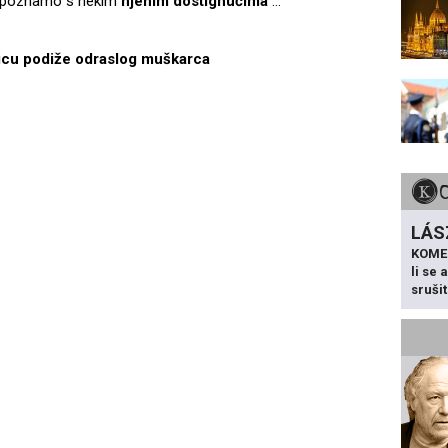
s upoznamo s nekim
njenim dostignućima
...
licu podiže odraslog muškarca
LÁS
KOME
li se
sruši