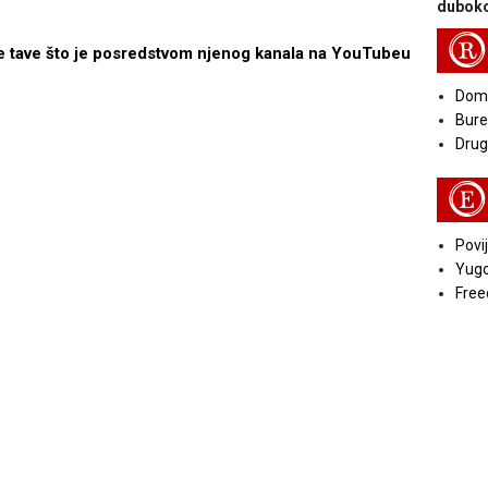
duboko
R
nje tave što je posredstvom njenog kanala na YouTubeu
Doma
Bure
Druga
E
Povij
Yugo
Free