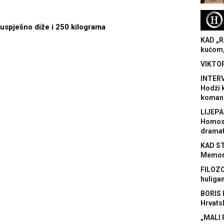
H
 uspješno diže i 250 kilograma
KAD „R
kućom,
VIKTOR
INTERV
Hodži 
koman
LIJEPA
Homose
dramat
KAD S
Memora
FILOZO
huliga
BORIS 
Hrvats
„MALI 