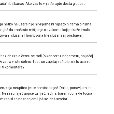
" i balkanac. Ako vas to vrijeđa..ajde dosta gluposti
 netko ne usere,nije ni vrijeme ni mjesto ni tema o njima.
azuješ da imaš isto mišljenje o svakome koji pokaže imalo
azovan i slušam Thompsona (ne slušam ali poštujem).
e, bez obzira o čemu se radi (o koncertu, nogometu, najjačoj
 Hrvat, a vi ste četnici. I sad se zapitaj zašto bi mi tu usahlu
li ti komentare?
en, koja neupitno jeste hrvatska riječ. Dakle, ponavljam, to
n. Ne razumiješ uopće tu riječ, jedina, barem donekle točna
blamirao si se neznanjem i još se ideš svađat.