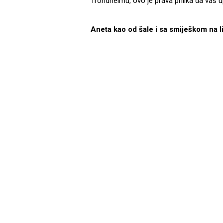
Trondheimu, ovo je prava prilika da va
Aneta kao od šale i sa smiješkom na 