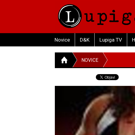
Novice
D&K
Lupiga TV
H
NOVICE