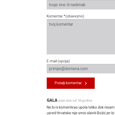
Komentar *(obavezno)
E-mail (opcija)
Pošalji komentar
GALA
prije više od 18 godina
Ne bi ni komentirao upola toliko dok nisam
usred Hrvatske nije smio slaviti Božić je