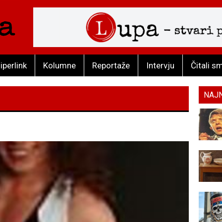
iperlink
Kolumne
Reportaže
Intervju
Čitali s
NAJ