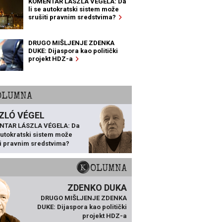
KOMENTAR LÁSZLA VÉGELA: Da
li se autokratski sistem može
srušiti pravnim sredstvima?
DRUGO MIŠLJENJE ZDENKA
DUKE: Dijaspora kao politički
projekt HDZ-a
KOLUMNA
ZLÓ VÉGEL
NTAR LÁSZLA VÉGELA: Da
 autokratski sistem može
ti pravnim sredstvima?
KOLUMNA
ZDENKO DUKA
DRUGO MIŠLJENJE ZDENKA
DUKE: Dijaspora kao politički
projekt HDZ-a