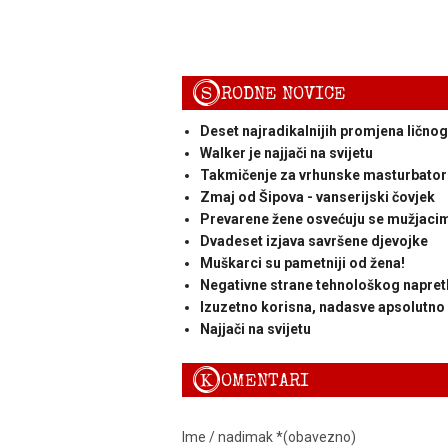
S
RODNE NOVICE
Deset najradikalnijih promjena ličnog
Walker je najjači na svijetu
Takmičenje za vrhunske masturbator
Zmaj od Šipova - vanserijski čovjek
Prevarene žene osvećuju se mužjaci
Dvadeset izjava savršene djevojke
Muškarci su pametniji od žena!
Negativne strane tehnološkog napret
Izuzetno korisna, nadasve apsolutno nu
Najjači na svijetu
K
OMENTARI
Ime / nadimak *(obavezno)