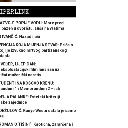
IPERLINK
AZVOJ“ POPIJE VODU: More pred
 bazen u dvorištu, suša na vratima
 IVANČIĆ: Nazad naši
ENCIJA KOJA MIJENJA STVAR: Priča o
koji je izvukao mrtvog partizanskog
danta
 VEČER, LIJEP DAN:
ksploatacijski film lansiran uz
ični mučenički narativ
TUDENTI NA KOSOVO KRENU:
ndum 1 i Memorandum 2 – isti
FIJA PALANKE: Estetski kriteriji
nske zajednice
DEŽULOVIĆ: Kanye Westu ostala je samo
ka
ROMAN O TIŠINI“: Kaotična, zamršena i