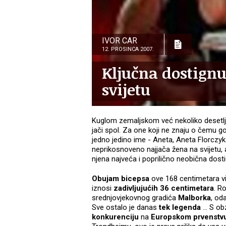
IVOR CAR
12. PROSINCA 2007.
Ključna dostignu
svijetu
Kuglom zemaljskom već nekoliko desetlj
jači spol. Za one koji ne znaju o čemu 
jedno jedino ime - Aneta, Aneta Florczyk
neprikosnoveno najjača žena na svijetu, 
njena najveća i poprilično neobična dost
Obujam bicepsa
ove 168 centimetara vi
iznosi
zadivljujućih 36 centimetara
. R
srednjovjekovnog gradića
Malborka
, od
Sve ostalo je danas
tek legenda
... S o
konkurenciju
na
Europskom prvenstvu