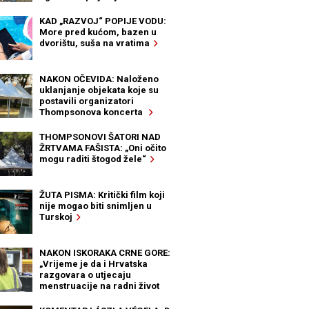
KAD „RAZVOJ“ POPIJE VODU:
More pred kućom, bazen u
dvorištu, suša na vratima
NAKON OČEVIDA: Naloženo
uklanjanje objekata koje su
postavili organizatori
Thompsonova koncerta
THOMPSONOVI ŠATORI NAD
ŽRTVAMA FAŠISTA: „Oni očito
mogu raditi štogod žele“
ŽUTA PISMA: Kritički film koji
nije mogao biti snimljen u
Turskoj
NAKON ISKORAKA CRNE GORE:
„Vrijeme je da i Hrvatska
razgovara o utjecaju
menstruacije na radni život
žena“