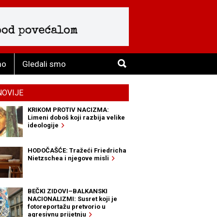
mo
Gledali smo
NOVIJE
KRIKOM PROTIV NACIZMA:
Limeni doboš koji razbija velike
ideologije
HODOČAŠĆE: Tražeći Friedricha
Nietzschea i njegove misli
BEČKI ZIDOVI–BALKANSKI
NACIONALIZMI: Susret koji je
fotoreportažu pretvorio u
agresivnu prijetnju