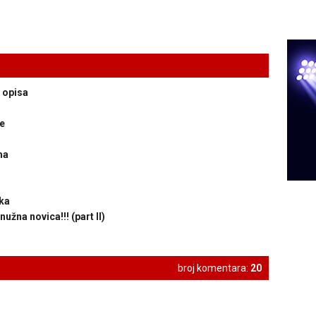
 opisa
e
ma
ka
žna novica!!! (part II)
broj komentara:
20