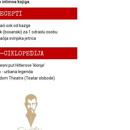
 intimna knjiga
ECEPTI
ći sok od bazge
k (bosanski) za 1 odraslu osobu
čija svinjska jetrica
-CIKLOPEDIJA
esni put Hitlerove 'klonje'
 - urbana legenda
dom Theatre (Teatar slobode)