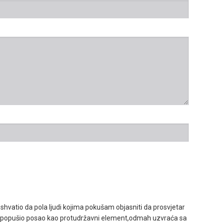
 shvatio da pola ljudi kojima pokušam objasniti da prosvjetar
r bi popušio posao kao protudržavni element,odmah uzvraća sa