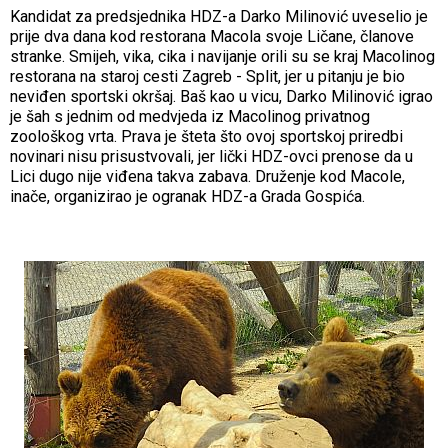
Kandidat za predsjednika HDZ-a Darko Milinović uveselio je
prije dva dana kod restorana Macola svoje Ličane, članove
stranke. Smijeh, vika, cika i navijanje orili su se kraj Macolinog
restorana na staroj cesti Zagreb - Split, jer u pitanju je bio
neviđen sportski okršaj. Baš kao u vicu, Darko Milinović igrao
je šah s jednim od medvjeda iz Macolinog privatnog
zoološkog vrta. Prava je šteta što ovoj sportskoj priredbi
novinari nisu prisustvovali, jer lički HDZ-ovci prenose da u
Lici dugo nije viđena takva zabava. Druženje kod Macole,
inače, organizirao je ogranak HDZ-a Grada Gospića.