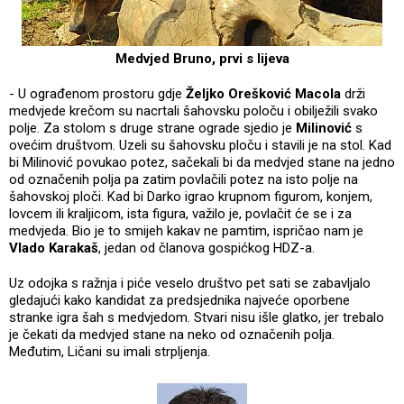
Medvjed Bruno, prvi s lijeva
- U ograđenom prostoru gdje
Željko Orešković Macola
drži
medvjede krečom su nacrtali šahovsku poloču i obilježili svako
polje. Za stolom s druge strane ograde sjedio je
Milinović
s
ovećim društvom. Uzeli su šahovsku ploču i stavili je na stol. Kad
bi Milinović povukao potez, sačekali bi da medvjed stane na jedno
od označenih polja pa zatim povlačili potez na isto polje na
šahovskoj ploči. Kad bi Darko igrao krupnom figurom, konjem,
lovcem ili kraljicom, ista figura, važilo je, povlačit će se i za
medvjeda. Bio je to smijeh kakav ne pamtim, ispričao nam je
Vlado Karakaš
, jedan od članova gospićkog HDZ-a.
Uz odojka s ražnja i piće veselo društvo pet sati se zabavljalo
gledajući kako kandidat za predsjednika najveće oporbene
stranke igra šah s medvjedom. Stvari nisu išle glatko, jer trebalo
je čekati da medvjed stane na neko od označenih polja.
Međutim, Ličani su imali strpljenja.