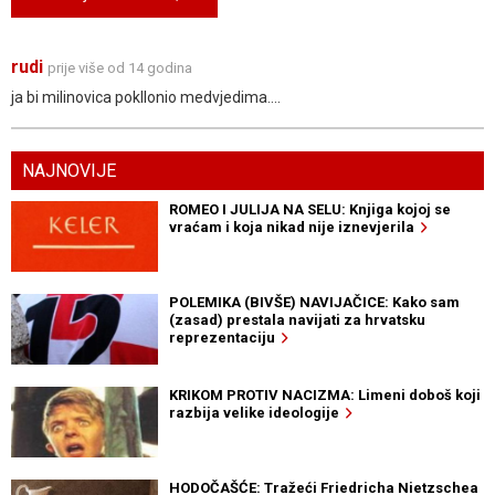
rudi
prije više od 14 godina
ja bi milinovica pokllonio medvjedima....
NAJNOVIJE
ROMEO I JULIJA NA SELU: Knjiga kojoj se
vraćam i koja nikad nije iznevjerila
POLEMIKA (BIVŠE) NAVIJAČICE: Kako sam
(zasad) prestala navijati za hrvatsku
reprezentaciju
KRIKOM PROTIV NACIZMA: Limeni doboš koji
razbija velike ideologije
HODOČAŠĆE: Tražeći Friedricha Nietzschea