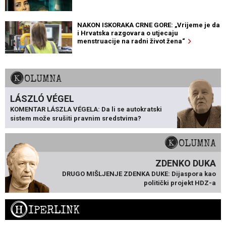
NAKON ISKORAKA CRNE GORE: „Vrijeme je da
i Hrvatska razgovara o utjecaju
menstruacije na radni život žena“
KOLUMNA
LÁSZLÓ VÉGEL
KOMENTAR LÁSZLA VÉGELA: Da li se autokratski
sistem može srušiti pravnim sredstvima?
KOLUMNA
ZDENKO DUKA
DRUGO MIŠLJENJE ZDENKA DUKE: Dijaspora kao
politički projekt HDZ-a
H
IPERLINK