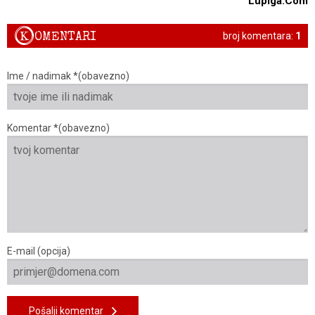
Lupiga.Com
K
OMENTARI
broj komentara:
1
Ime / nadimak *(obavezno)
Komentar *(obavezno)
E-mail (opcija)
Pošalji komentar