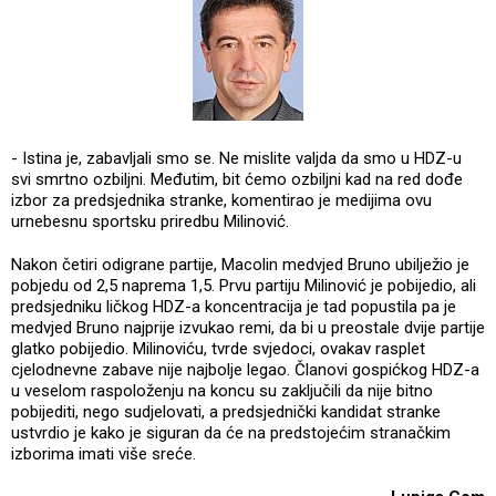
- Istina je, zabavljali smo se. Ne mislite valjda da smo u HDZ-u
svi smrtno ozbiljni. Međutim, bit ćemo ozbiljni kad na red dođe
izbor za predsjednika stranke, komentirao je medijima ovu
urnebesnu sportsku priredbu Milinović.
Nakon četiri odigrane partije, Macolin medvjed Bruno ubilježio je
pobjedu od 2,5 naprema 1,5. Prvu partiju Milinović je pobijedio, ali
predsjedniku ličkog HDZ-a koncentracija je tad popustila pa je
medvjed Bruno najprije izvukao remi, da bi u preostale dvije partije
glatko pobijedio. Milinoviću, tvrde svjedoci, ovakav rasplet
cjelodnevne zabave nije najbolje legao. Članovi gospićkog HDZ-a
u veselom raspoloženju na koncu su zaključili da nije bitno
pobijediti, nego sudjelovati, a predsjednički kandidat stranke
ustvrdio je kako je siguran da će na predstojećim stranačkim
izborima imati više sreće.