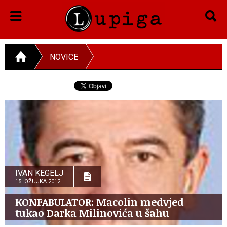
NOVICE
IVAN KEGELJ
15. OŽUJKA 2012.
KONFABULATOR: Macolin medvjed
tukao Darka Milinovića u šahu