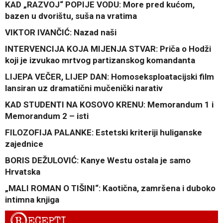
KAD „RAZVOJ“ POPIJE VODU: More pred kućom,
bazen u dvorištu, suša na vratima
VIKTOR IVANČIĆ: Nazad naši
INTERVENCIJA KOJA MIJENJA STVAR: Priča o Hodži
koji je izvukao mrtvog partizanskog komandanta
LIJEPA VEČER, LIJEP DAN: Homoseksploatacijski film
lansiran uz dramatični mučenički narativ
KAD STUDENTI NA KOSOVO KRENU: Memorandum 1 i
Memorandum 2 – isti
FILOZOFIJA PALANKE: Estetski kriteriji huliganske
zajednice
BORIS DEŽULOVIĆ: Kanye Westu ostala je samo
Hrvatska
„MALI ROMAN O TIŠINI“: Kaotična, zamršena i duboko
intimna knjiga
R
ECEPTI