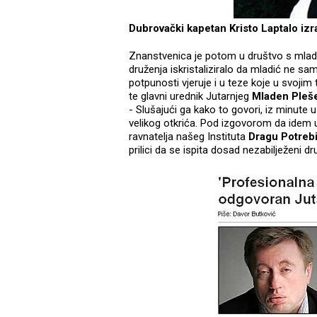
Dubrovački kapetan Kristo Laptalo izra
Znanstvenica je potom u društvo s mladi
druženja iskristaliziralo da mladić ne sa
potpunosti vjeruje i u teze koje u svojim
te glavni urednik Jutarnjeg
Mladen Pleš
- Slušajući ga kako to govori, iz minute 
velikog otkrića. Pod izgovorom da idem u
ravnatelja našeg Instituta
Dragu Potreb
prilici da se ispita dosad nezabilježeni d