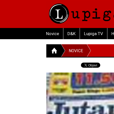
Novice
D&K
Lupiga TV
H
NOVICE