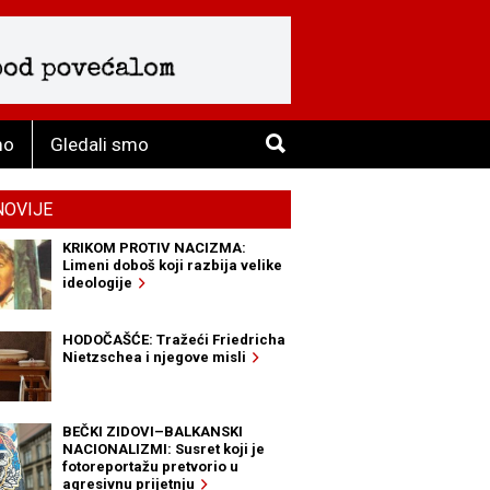
mo
Gledali smo
NOVIJE
KRIKOM PROTIV NACIZMA:
Limeni doboš koji razbija velike
ideologije
HODOČAŠĆE: Tražeći Friedricha
Nietzschea i njegove misli
BEČKI ZIDOVI–BALKANSKI
NACIONALIZMI: Susret koji je
fotoreportažu pretvorio u
agresivnu prijetnju