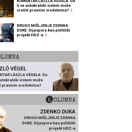
KOMENTAR LÁSZLA VÉGELA: Da
li se autokratski sistem može
srušiti pravnim sredstvima?
DRUGO MIŠLJENJE ZDENKA
DUKE: Dijaspora kao politički
projekt HDZ-a
KOLUMNA
ZLÓ VÉGEL
NTAR LÁSZLA VÉGELA: Da
 autokratski sistem može
ti pravnim sredstvima?
KOLUMNA
ZDENKO DUKA
DRUGO MIŠLJENJE ZDENKA
DUKE: Dijaspora kao politički
projekt HDZ-a