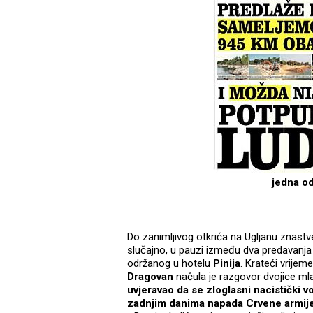
jedna od
Do zanimljivog otkrića na Ugljanu znastve
slučajno, u pauzi između dva predavanja
održanog u hotelu
Pinija
. Krateći vrije
Dragovan
načula je razgovor dvojice ml
uvjeravao da se zloglasni nacistički v
zadnjim danima napada Crvene armije