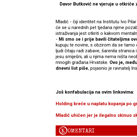
Davor Butković ne vjeruje u otkriće 
Mladić - čiji identitet na Institutu Ivo Pi
će se u narednih pet tjedana njime pozaba
istraživanja jest otkriti o kakvom mental
-
Mi smo se i prije bavili čitateljima o
kupuju te novine, s obzirom da se tamo 
ljudi čitaju radi zabave, šarenila stranic
jesu smiješni, ali u njima nema ništa ne
mnogih građana Hrvatske.
Ovo je, međut
dnevni list piše
, pojasnio je ravnatelj In
Još konfabulacija na ovim linkovima:
Holding kreće u naplatu kopanja po 
Mladić uhićen jer je ilegalno skinuo s
K
OMENTARI