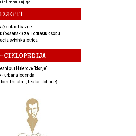
 intimna knjiga
ECEPTI
ći sok od bazge
k (bosanski) za 1 odraslu osobu
čija svinjska jetrica
-CIKLOPEDIJA
esni put Hitlerove 'klonje'
 - urbana legenda
dom Theatre (Teatar slobode)