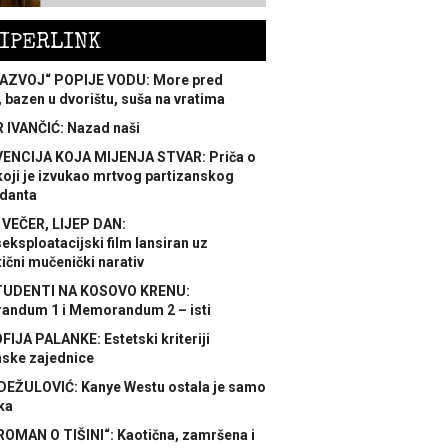
IPERLINK
AZVOJ“ POPIJE VODU: More pred
 bazen u dvorištu, suša na vratima
 IVANČIĆ: Nazad naši
ENCIJA KOJA MIJENJA STVAR: Priča o
koji je izvukao mrtvog partizanskog
danta
 VEČER, LIJEP DAN:
ksploatacijski film lansiran uz
ični mučenički narativ
TUDENTI NA KOSOVO KRENU:
ndum 1 i Memorandum 2 – isti
FIJA PALANKE: Estetski kriteriji
nske zajednice
DEŽULOVIĆ: Kanye Westu ostala je samo
ka
ROMAN O TIŠINI“: Kaotična, zamršena i