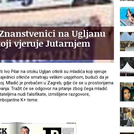
nanstvenici na Ugljanu
oji vjeruje Jutarnjem
 Ivo Pilar na otoku Ugljan otkrili su mladića koji vjeruje
ajednici otkriće smatraju velikim uspjehom, budući da je
koj. Mladić je prebačen u Zagreb, gdje će se u prostorijama
tivanja. Tražit će se odgovor na pitanje zbog čega mladić
ateljima nudi falsifikate, izmišljene razgovore,
flambojantne K+ teme.