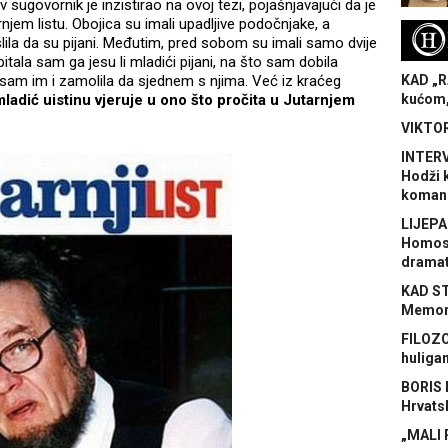
v sugovornik je inzistirao na ovoj tezi, pojašnjavajući da je
jem listu. Obojica su imali upadljive podočnjake, a
H
slila da su pijani. Međutim, pred sobom su imali samo dvije
itala sam ga jesu li mladići pijani, na što sam dobila
a sam im i zamolila da sjednem s njima. Već iz kraćeg
KAD „R
ladić uistinu vjeruje u ono što pročita u
Jutarnjem
kućom,
VIKTOR
INTERV
Hodži 
koman
LIJEPA
Homose
dramat
KAD S
Memora
FILOZO
huliga
BORIS 
Hrvats
„MALI 