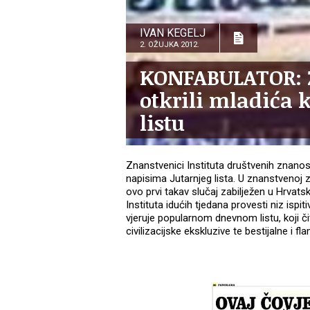
IVAN KEGELJ
2. OŽUJKA 2012.
KONFABULATOR: Z
otkrili mladića k
listu
Znanstvenici Instituta društvenih znanosti
napisima Jutarnjeg lista. U znanstvenoj z
ovo prvi takav slučaj zabilježen u Hrvats
Instituta idućih tjedana provesti niz ispi
vjeruje popularnom dnevnom listu, koji čit
civilizacijske ekskluzive te bestijalne i 