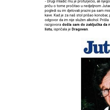
- Drugi mladić mu je proturječio, ali njego
priču o tome pročitao u nedjeljnom Jutarn
pogledi su im djelovali prazni pa sam mi
kave. Kad je za naš stol prišao konobar, p
odgovor da im nije služen alkohol. Prišl
razgovora
došla sam do zaključka da m
listu
, ispričala je
Dragovan
.