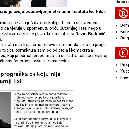
duboko
R
zio je svoje oduševljenje otkrićem Instituta Ivo Pilar.
ćima pozvala još dvojicu kolega te se u sat vremena
Doma
mo da vjeruje u spomenutu priču Jutarnjeg lista, nego u
Bure
 tekstovima iznose glavni kolumnist lista
Davor Butković
Druga
e
.
u minutu nas troje smo bili sve uvjereniji da smo na pragu
 toalet, odmaknula sam se od stola i kontaktirala
E
icu
, koji je odmah prepoznao da se radi o senzacionalnoj
ruštveni fenomen, rekla je zanstvenica.
Povij
Yugo
Free