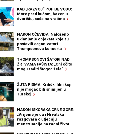
KAD „RAZVOJ“ POPIJE VODU:
More pred kućom, bazen u
dvorištu, suša na vratima
NAKON OČEVIDA: Naloženo
uklanjanje objekata koje su
postavili organizatori
Thompsonova koncerta
THOMPSONOVI ŠATORI NAD
ŽRTVAMA FAŠISTA: „Oni očito
mogu raditi štogod žele“
ŽUTA PISMA: Kritički film koji
nije mogao biti snimljen u
Turskoj
NAKON ISKORAKA CRNE GORE:
„Vrijeme je da i Hrvatska
razgovara o utjecaju
menstruacije na radni život
žena“