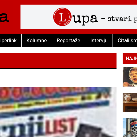
iperlink
Kolumne
Reportaže
Intervju
Čitali s
NAJ