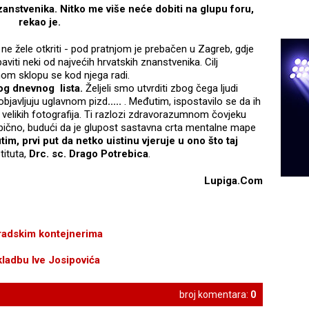
zanstvenika. Nitko me više neće dobiti na glupu foru,
rekao je.
lar ne žele otkriti - pod pratnjom je prebačen u Zagreb, gdje
viti neki od najvećih hrvatskih znanstvenika. Cilj
nom sklopu se kod njega radi.
vog dnevnog lista.
Željeli smo utvrditi zbog čega ljudi
objavljuju uglavnom pizd
.....
. Međutim, ispostavilo se da ih
a i velikih fotografija. Ti razlozi zdravorazumnom čovjeku
obično, budući da je glupost sastavna crta mentalne mape
im, prvi put da netko uistinu vjeruje u ono što taj
stituta,
Drc. sc.
Drago Potrebica
.
Lupiga.Com
gradskim kontejnerima
kladbu Ive Josipovića
broj komentara:
0