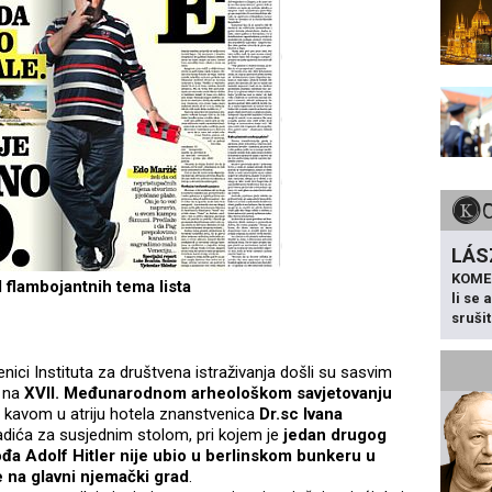
LÁS
KOME
 flambojantnih tema lista
li se
sruši
nici Instituta za društvena istraživanja došli su sasvim
 na
XVII. Međunarodnom arheološkom savjetovanju
me kavom u atriju hotela znanstvenica
Dr.sc Ivana
adića za susjednim stolom, pri kojem je
jedan drugog
ođa Adolf Hitler nije ubio u berlinskom bunkeru u
 na glavni njemački grad
.