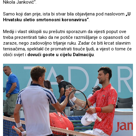
Nikola Janković“.
Samo koji dan prije, ista bi stvar bila objavljena pod naslovom
„U
Hrvatsku sletio smrtonosni koronavirus“
.
Mediji i vlast sklopili su prešutni sporazum da vijesti poput ove
treba prezentirati tako da ne potiče razmišljanje o opasnosti od
zaraze, nego zadovoljno trljanje ruku. Zadar će biti krcat slavnim
tenisačima, spektakl će promatrati tisuće ljudi, a vijest o tome će
obići svijet i
dovući goste u cijelu Dalmaciju
.