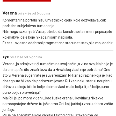
Verena
prije više od 6 godina
Komentari na portalu nisu umjetnicko djelo ,koje dozvoljava ,cak
podstice subjektivno tumacenje.
Niti mogu razumjeti Vasu potrebu da konstruisete i meni pripisujete
kojekakve ideje koje nikada nisam napisala.
Et cet....svjesno odabrani pragmaticno sracunati stav,nije moj odabir.
xyx
prije više od 6 godina
Verena ,ja arkajeve riči tumačim na svoj način ,a vi na svoj.Najbolje je
da on napiše što znači teza da u Hrvatskoj vlast nije potrebna?Ono
što vi Verena sugerirate je suverenizam RH iznad razine koja je ikad
dosegnuta.Vi kao da podrazumijevate RH kao neku staru i neupitnu
državu,za koju bi bilo bolje da ima vlast malo bolju ili još bolje,puno
puno bolju i pravedniju?
Ma RH je ,po mom viđenju,kao ljuska oraha u kovitlacu.Nikakve
samoopstojne države tu još nema.Oni koji jurišaju,znaju dobro zašto
jurišaju.
RH je na aparatima,koje vanjski faktori drže uštekanima.Po