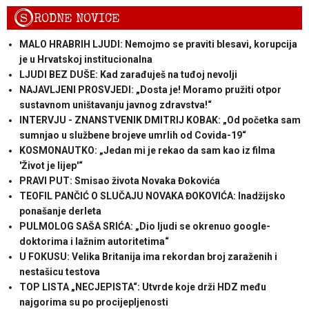
S
RODNE NOVICE
MALO HRABRIH LJUDI: Nemojmo se praviti blesavi, korupcija
je u Hrvatskoj institucionalna
LJUDI BEZ DUŠE: Kad zarađuješ na tuđoj nevolji
NAJAVLJENI PROSVJEDI: „Dosta je! Moramo pružiti otpor
sustavnom uništavanju javnog zdravstva!“
INTERVJU - ZNANSTVENIK DMITRIJ KOBAK: „Od početka sam
sumnjao u službene brojeve umrlih od Covida-19“
KOSMONAUTKO: „Jedan mi je rekao da sam kao iz filma
'Život je lijep'“
PRAVI PUT: Smisao života Novaka Đokovića
TEOFIL PANČIĆ O SLUČAJU NOVAKA ĐOKOVIĆA: Inadžijsko
ponašanje derleta
PULMOLOG SAŠA SRIĆA: „Dio ljudi se okrenuo google-
doktorima i lažnim autoritetima“
U FOKUSU: Velika Britanija ima rekordan broj zaraženih i
nestašicu testova
TOP LISTA „NECJEPISTA“: Utvrde koje drži HDZ među
najgorima su po procijepljenosti