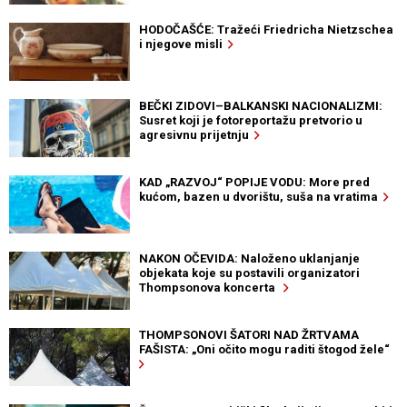
HODOČAŠĆE: Tražeći Friedricha Nietzschea
i njegove misli
BEČKI ZIDOVI–BALKANSKI NACIONALIZMI:
Susret koji je fotoreportažu pretvorio u
agresivnu prijetnju
KAD „RAZVOJ“ POPIJE VODU: More pred
kućom, bazen u dvorištu, suša na vratima
NAKON OČEVIDA: Naloženo uklanjanje
objekata koje su postavili organizatori
Thompsonova koncerta
THOMPSONOVI ŠATORI NAD ŽRTVAMA
FAŠISTA: „Oni očito mogu raditi štogod žele“