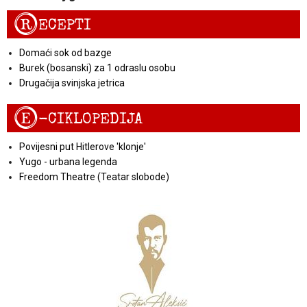
R
ECEPTI
Domaći sok od bazge
Burek (bosanski) za 1 odraslu osobu
Drugačija svinjska jetrica
E
-CIKLOPEDIJA
Povijesni put Hitlerove 'klonje'
Yugo - urbana legenda
Freedom Theatre (Teatar slobode)