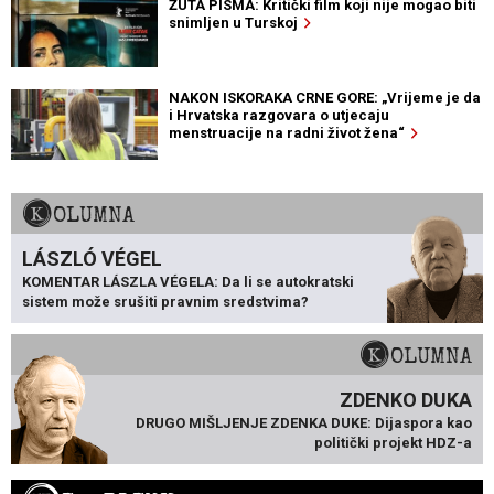
ŽUTA PISMA: Kritički film koji nije mogao biti
snimljen u Turskoj
NAKON ISKORAKA CRNE GORE: „Vrijeme je da
i Hrvatska razgovara o utjecaju
menstruacije na radni život žena“
KOLUMNA
LÁSZLÓ VÉGEL
KOMENTAR LÁSZLA VÉGELA: Da li se autokratski
sistem može srušiti pravnim sredstvima?
KOLUMNA
ZDENKO DUKA
DRUGO MIŠLJENJE ZDENKA DUKE: Dijaspora kao
politički projekt HDZ-a