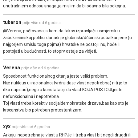
unutrašnjem odnosu snaga ,ja mislim da bi odavno bila pokojna.
tubaron
prije više od 6 godina
@Verena, počtovana, s tiem da takov izpravljač i usmjernik u
žabokrečinskoj politici današnje glubinski/důbinski pobalkanjene (u
najgorjem smislu toga pojma) hṙvatske ne postoji. nu, hoće li
postojati u budućnosti, to stopṙv ostaje za vidjeti.
Verena
prije više od 6 godina
Sposobnost funkcionalnog citanja jeste veliki problem.
Nije nukleus u iracionalnoj tvrdnji da je vlast nepotrebna( niti je to
itko napisao),nego u konstataciji da vlast KOJA POSTOJI,jeste
nefunkcionalna i nepotrebna.
Toj vlasti treba korektiv socijaldemokratske drzave,bas kao sto je
krscanstvu bio potreban protestantizam.
xyx
prije više od 6 godina
Arkaju..nepotrebna je vlast u RH?Je li treba vlast bit negdi drugdi ili