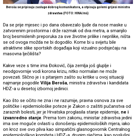
Berošu se pripisuju zasluge dobrog komunikatora, a otpisuju golemi grijesi ministra
zdravstva (FOTO: HINA/mš)
Da se prije mjesec i po dana obavezalo ljude da nose maske u
zatvorenim prostorima i drže razmak od dva metra, a smanjilo
broj besmislenih preporuka za sve životne prilike i neprilike, ništa
se od ovoga možda ne bi dogodilo. Kome bi u svijetu bile
atraktivne slike sportskih događaja koji vizualno podsjećaju na
masovna lječilišta?
Kakve veze s time ima Đoković, čija zemlja još gluplje i
neodgovornije vodi korona krizu, nitko normalan ne može
povezati. Slično je i s pitanjem zašto su kritike u ovoj situaciji
najmanje pogodile
Vilija Beroša
, ministra zdravstva i kandidata
HDZ-a u desetoj izbornoj jedinici.
Kao što se očito ne zna i ne razumije, pravna osnova za sve
političke i epidemiološke poteze je Zakon o zaštiti pučanstva od
zaraznih bolesti, jer je Hrvatska proglasila stanje epidemije,
ne i
izvanredno stanje
. Prema tom zakonu, ministar zdravstva jedini
ima sve moguće ovlasti u donošenju epidemioloških mjera, iako
on kroz sve ovo pliva kao simpatični glasnogovornik Centralnog
epidemiološkog komiteta i HDZ-a, drugim riječima, kao poslušni