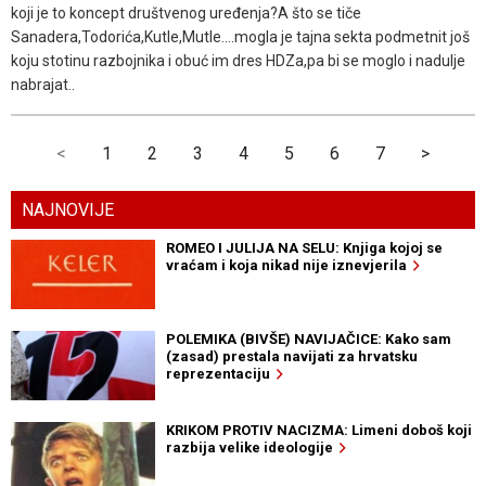
koji je to koncept društvenog uređenja?A što se tiče
Sanadera,Todorića,Kutle,Mutle....mogla je tajna sekta podmetnit još
koju stotinu razbojnika i obuć im dres HDZa,pa bi se moglo i nadulje
nabrajat..
<
1
2
3
4
5
6
7
>
NAJNOVIJE
ROMEO I JULIJA NA SELU: Knjiga kojoj se
vraćam i koja nikad nije iznevjerila
POLEMIKA (BIVŠE) NAVIJAČICE: Kako sam
(zasad) prestala navijati za hrvatsku
reprezentaciju
KRIKOM PROTIV NACIZMA: Limeni doboš koji
razbija velike ideologije