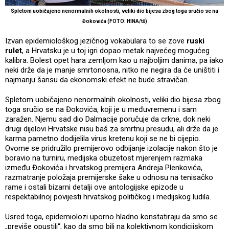
Spletom uobičajeno nenormalnih okolnosti, veliki dio bijesa zbog toga sručio se na
Đokovića (FOTO: HINA/tš)
Izvan epidemiološkog jezičnog vokabulara to se zove
ruski
rulet
, a Hrvatsku je u toj igri dopao metak najvećeg mogućeg
kalibra. Bolest opet hara zemljom kao u najboljim danima, pa iako
neki drže da je manje smrtonosna, nitko ne negira da će uništiti i
najmanju šansu da ekonomski efekt ne bude stravičan.
Spletom uobičajeno nenormalnih okolnosti, veliki dio bijesa zbog
toga sručio se na Đokovića, koji je u međuvremenu i sam
zaražen. Njemu sad dio Dalmacije poručuje da crkne, dok neki
drugi dijelovi Hrvatske nisu baš za smrtnu presudu, ali drže da je
karma pametno dodijelila virus kretenu koji se ne bi cijepio.
Ovome se pridružilo premijerovo odbijanje izolacije nakon što je
boravio na turniru, medijska obuzetost mjerenjem razmaka
između Đokovića i hrvatskog premijera Andreja Plenkovića,
razmatranje položaja premijerske šake u odnosu na tenisačko
rame i ostali bizarni detalji ove antologijske epizode u
respektabilnoj povijesti hrvatskog političkog i medijskog ludila.
Usred toga, epidemiolozi uporno hladno konstatiraju da smo se
„previše opustili“, kao da smo bili na kolektivnom kondicijskom