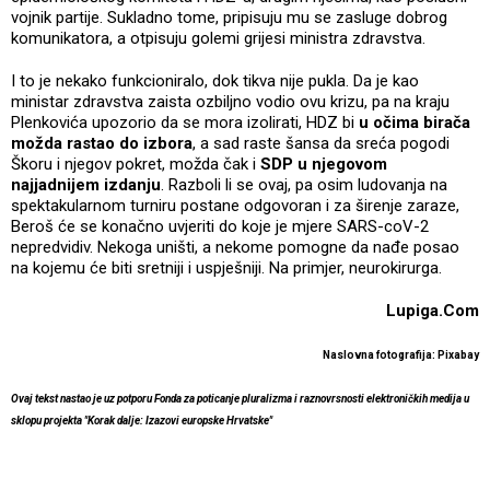
vojnik partije. Sukladno tome, pripisuju mu se zasluge dobrog
komunikatora, a otpisuju golemi grijesi ministra zdravstva.
I to je nekako funkcioniralo, dok tikva nije pukla. Da je kao
ministar zdravstva zaista ozbiljno vodio ovu krizu, pa na kraju
Plenkovića upozorio da se mora izolirati, HDZ bi
u očima birača
možda rastao do izbora
, a sad raste šansa da sreća pogodi
Škoru i njegov pokret, možda čak i
SDP u njegovom
najjadnijem izdanju
. Razboli li se ovaj, pa osim ludovanja na
spektakularnom turniru postane odgovoran i za širenje zaraze,
Beroš će se konačno uvjeriti do koje je mjere SARS-coV-2
nepredvidiv. Nekoga uništi, a nekome pomogne da nađe posao
na kojemu će biti sretniji i uspješniji. Na primjer, neurokirurga.
Lupiga.Com
Naslovna fotografija: Pixabay
Ovaj tekst nastao je uz potporu Fonda za poticanje pluralizma i raznovrsnosti elektroničkih medija u
sklopu projekta "Korak dalje: Izazovi europske Hrvatske"