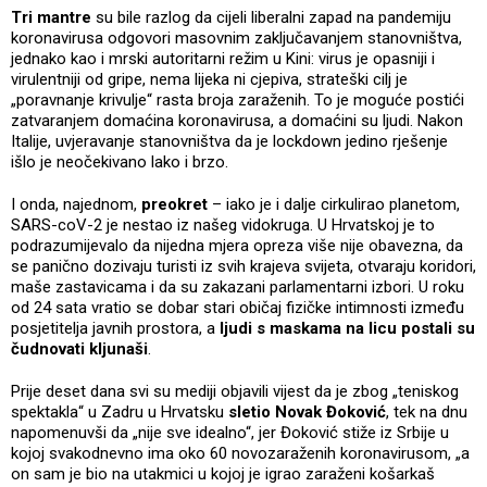
Tri mantre
su bile razlog da cijeli liberalni zapad na pandemiju
koronavirusa odgovori masovnim zaključavanjem stanovništva,
jednako kao i mrski autoritarni režim u Kini: virus je opasniji i
virulentniji od gripe, nema lijeka ni cjepiva, strateški cilj je
„poravnanje krivulje“ rasta broja zaraženih. To je moguće postići
zatvaranjem domaćina koronavirusa, a domaćini su ljudi. Nakon
Italije, uvjeravanje stanovništva da je lockdown jedino rješenje
išlo je neočekivano lako i brzo.
I onda, najednom,
preokret
– iako je i dalje cirkulirao planetom,
SARS-coV-2 je nestao iz našeg vidokruga. U Hrvatskoj je to
podrazumijevalo da nijedna mjera opreza više nije obavezna, da
se panično dozivaju turisti iz svih krajeva svijeta, otvaraju koridori,
maše zastavicama i da su zakazani parlamentarni izbori. U roku
od 24 sata vratio se dobar stari običaj fizičke intimnosti između
posjetitelja javnih prostora, a
ljudi s maskama na licu postali su
čudnovati kljunaši
.
Prije deset dana svi su mediji objavili vijest da je zbog „teniskog
spektakla“ u Zadru u Hrvatsku
sletio Novak Đoković
, tek na dnu
napomenuvši da „nije sve idealno“, jer Đoković stiže iz Srbije u
kojoj svakodnevno ima oko 60 novozaraženih koronavirusom, „a
on sam je bio na utakmici u kojoj je igrao zaraženi košarkaš