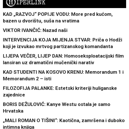
H
IPERLINK
KAD „RAZVOJ“ POPIJE VODU: More pred kućom,
bazen u dvorištu, suša na vratima
VIKTOR IVANČIĆ: Nazad naši
INTERVENCIJA KOJA MIJENJA STVAR: Priča o Hodži
koji je izvukao mrtvog partizanskog komandanta
LIJEPA VEČER, LIJEP DAN: Homoseksploatacijski film
lansiran uz dramatični mučenički narativ
KAD STUDENTI NA KOSOVO KRENU: Memorandum 1 i
Memorandum 2 – isti
FILOZOFIJA PALANKE: Estetski kriteriji huliganske
zajednice
BORIS DEŽULOVIĆ: Kanye Westu ostala je samo
Hrvatska
„MALI ROMAN O TIŠINI“: Kaotična, zamršena i duboko
intimna knjiga