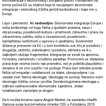
konfederacija u ekonomskoj i socijalno politici. Fundament na
kome počiva EU su stubovi koje bi razvijanjem ekonomske
integracije i slobodnog tržišta jamčili bezbednost i trajni mir u
Evropi.
Lepo i plemenito. Ali
nedovoljno
. Ekonomska integracija Evrope i
ništa konkretnije od toga. Ništa o ljudskim pravima, nauci i
obrazovanju, posebnosti kultura i umetnosti, zdravstvu i pravu na
zdravstvenu zaštitu, ništa o nezavisnosti, posebnosti i
ispreplitanju različitosti u ugovoru o ujedinjenu. Suverenitet
država je prenesen na EU i u tom kontekstu sve što je posebno i
drugačije, različito, individualno i posebno, eliminira se ili u
najboljem slučaju fragmentira. Integracija se svodi na apriornu,
forsiranu, nametnutu i iznuđenu saradnju. Promovira se vladavina
prava koje veoma često nije pravedno, već je politički plauzibilno i
obojeno ili se ono uopšte i ne poštuje. Pravo bez istinske pravde.
Ništa od empatije i solidarnosti za slabe, obespravljene i za
vanjski svet. Nema ideologije. Ideologija ne postoji. Naravno osim
ideologije tržišta, novca i profita. Dezideologizirana ideologija u
odbrani nadnacionalne ekonomske zajednice. Jedan
totalitarizam zamenjen je drugim.
Da li možda bizarna izjava Angele Merkel, na sastanku mlađih
članova svoje konzervativne stranke CDU u Potsdamu 2010.