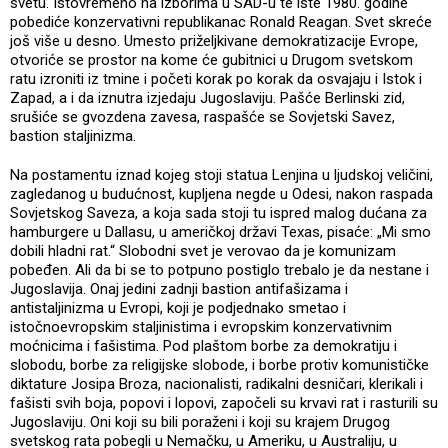
svetu. Istovremeno na izborima u SAD-u te iste 1980. godine
pobediće konzervativni republikanac Ronald Reagan. Svet skreće
još više u desno. Umesto priželjkivane demokratizacije Evrope,
otvoriće se prostor na kome će gubitnici u Drugom svetskom
ratu izroniti iz tmine i početi korak po korak da osvajaju i Istok i
Zapad, a i da iznutra izjedaju Jugoslaviju. Pašće Berlinski zid,
srušiće se gvozdena zavesa, raspašće se Sovjetski Savez,
bastion staljinizma.
Na postamentu iznad kojeg stoji statua Lenjina u ljudskoj veličini,
zagledanog u budućnost, kupljena negde u Odesi, nakon raspada
Sovjetskog Saveza, a koja sada stoji tu ispred malog dućana za
hamburgere u Dallasu, u američkoj državi Texas, pisaće: „Mi smo
dobili hladni rat.“ Slobodni svet je verovao da je komunizam
pobeđen. Ali da bi se to potpuno postiglo trebalo je da nestane i
Jugoslavija. Onaj jedini zadnji bastion antifašizama i
antistaljinizma u Evropi, koji je podjednako smetao i
istočnoevropskim staljinistima i evropskim konzervativnim
moćnicima i fašistima. Pod plaštom borbe za demokratiju i
slobodu, borbe za religijske slobode, i borbe protiv komunističke
diktature Josipa Broza, nacionalisti, radikalni desničari, klerikali i
fašisti svih boja, popovi i lopovi, započeli su krvavi rat i rasturili su
Jugoslaviju. Oni koji su bili poraženi i koji su krajem Drugog
svetskog rata pobegli u Nemačku, u Ameriku, u Australiju, u