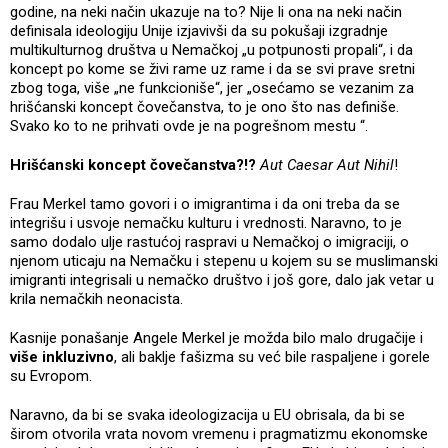
godine, na neki način ukazuje na to? Nije li ona na neki način
definisala ideologiju Unije izjavivši da su pokušaji izgradnje
multikulturnog društva u Nemačkoj „u potpunosti propali“, i da
koncept po kome se živi rame uz rame i da se svi prave sretni
zbog toga, više „ne funkcioniše“, jer „osećamo se vezanim za
hrišćanski koncept čovečanstva, to je ono što nas definiše.
Svako ko to ne prihvati ovde je na pogrešnom mestu “.
Hrišćanski koncept čovečanstva?!?
Aut Caesar Aut Nihil
!
Frau Merkel tamo govori i o imigrantima i da oni treba da se
integrišu i usvoje nemačku kulturu i vrednosti. Naravno, to je
samo dodalo ulje rastućoj raspravi u Nemačkoj o imigraciji, o
njenom uticaju na Nemačku i stepenu u kojem su se muslimanski
imigranti integrisali u nemačko društvo i još gore, dalo jak vetar u
krila nemačkih neonacista.
Kasnije ponašanje Angele Merkel je možda bilo malo drugačije i
više inkluzivno
, ali baklje fašizma su već bile raspaljene i gorele
su Evropom.
Naravno, da bi se svaka ideologizacija u EU obrisala, da bi se
širom otvorila vrata novom vremenu i pragmatizmu ekonomske