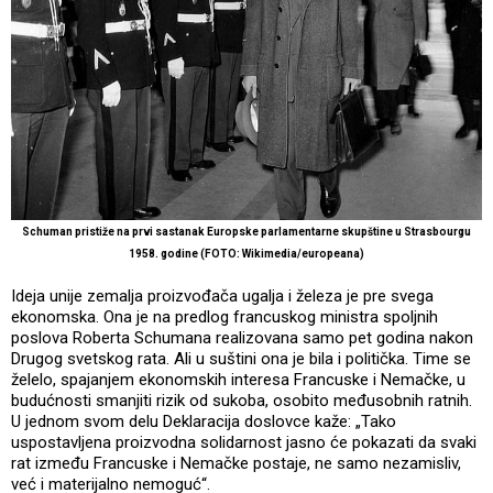
Schuman pristiže na prvi sastanak Europske parlamentarne skupštine u Strasbourgu
1958. godine (FOTO: Wikimedia/europeana)
Ideja unije zemalja proizvođača ugalja i železa je pre svega
ekonomska. Ona je na predlog francuskog ministra spoljnih
poslova Roberta Schumana realizovana samo pet godina nakon
Drugog svetskog rata. Ali u suštini ona je bila i politička. Time se
želelo, spajanjem ekonomskih interesa Francuske i Nemačke, u
budućnosti smanjiti rizik od sukoba, osobito međusobnih ratnih.
U jednom svom delu Deklaracija doslovce kaže: „Tako
uspostavljena proizvodna solidarnost jasno će pokazati da svaki
rat između Francuske i Nemačke postaje, ne samo nezamisliv,
već i materijalno nemoguć“.