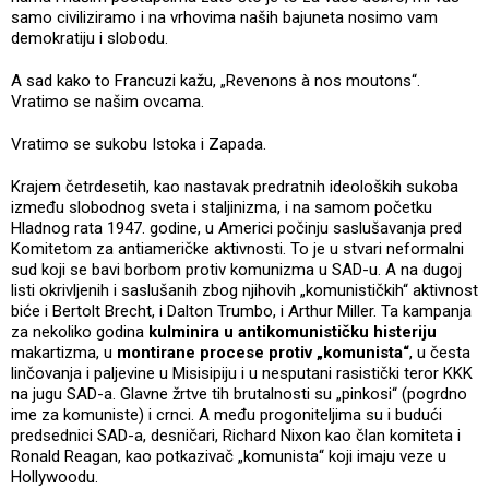
samo civiliziramo i na vrhovima naših bajuneta nosimo vam
demokratiju i slobodu.
A sad kako to Francuzi kažu, „Revenons à nos moutons“.
Vratimo se našim ovcama.
Vratimo se sukobu Istoka i Zapada.
Krajem četrdesetih, kao nastavak predratnih ideoloških sukoba
između slobodnog sveta i staljinizma, i na samom početku
Hladnog rata 1947. godine, u Americi počinju saslušavanja pred
Komitetom za antiameričke aktivnosti. To je u stvari neformalni
sud koji se bavi borbom protiv komunizma u SAD-u. A na dugoj
listi okrivljenih i saslušanih zbog njihovih „komunističkih“ aktivnost
biće i Bertolt Brecht, i Dalton Trumbo, i Arthur Miller. Ta kampanja
za nekoliko godina
kulminira u antikomunističku histeriju
makartizma, u
montirane procese protiv „komunista“
, u česta
linčovanja i paljevine u Misisipiju i u nesputani rasistički teror KKK
na jugu SAD-a. Glavne žrtve tih brutalnosti su „pinkosi“ (pogrdno
ime za komuniste) i crnci. A među progoniteljima su i budući
predsednici SAD-a, desničari, Richard Nixon kao član komiteta i
Ronald Reagan, kao potkazivač „komunista“ koji imaju veze u
Hollywoodu.