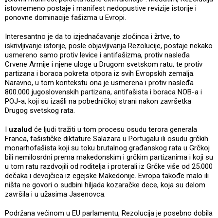
istovremeno postaje i manifest nedopustive revizije istorije i
ponovne dominacije fašizma u Evropi.
Interesantno je da to izjednačavanje zločinca i žrtve, to
iskrivljivanje istorije, posle objavljivanja Rezolucije, postaje nekako
usmereno samo protiv levice i antifašizma, protiv nasleđa
Crvene Armije i njene uloge u Drugom svetskom ratu, te protiv
partizana i boraca pokreta otpora iz svih Evropskih zemalja.
Naravno, u tom kontekstu ona je usmerena i protiv nasleđa
800.000 jugoslovenskih partizana, antifašista i boraca NOB-a i
POJ-a, koji su izašli na pobedničkoj strani nakon završetka
Drugog svetskog rata.
I
uzalud
će ljudi tražiti u tom procesu osudu terora generala
Franca, fašističke diktature Salazara u Portugalu ili osudu grčkih
monarhofašista koji su toku brutalnog građanskog rata u Grčkoj
bili nemilosrdni prema makedonskim i grčkim partizanima i koji su
u tom ratu razdvojili od roditelja i proterali iz Grčke više od 25.000
dečaka i devojčica iz egejske Makedonije. Evropa takođe malo ili
ništa ne govori o sudbini hiljada kozaračke dece, koja su delom
završila i u užasima Jasenovca.
Podržana većinom u EU parlamentu, Rezolucija je posebno dobila