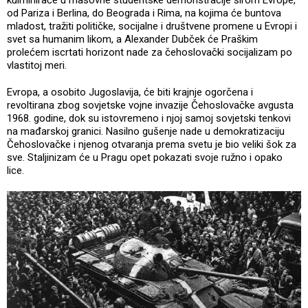
kulminiraće u masovne studentske demonstracije širom Evrope,
od Pariza i Berlina, do Beograda i Rima, na kojima će buntova
mladost, tražiti političke, socijalne i društvene promene u Evropi i
svet sa humanim likom, a Alexander Dubček će Praškim
prolećem iscrtati horizont nade za čehoslovački socijalizam po
vlastitoj meri.
Evropa, a osobito Jugoslavija, će biti krajnje ogorčena i
revoltirana zbog sovjetske vojne invazije Čehoslovačke avgusta
1968. godine, dok su istovremeno i njoj samoj sovjetski tenkovi
na mađarskoj granici. Nasilno gušenje nade u demokratizaciju
Čehoslovačke i njenog otvaranja prema svetu je bio veliki šok za
sve. Staljinizam će u Pragu opet pokazati svoje ružno i opako
lice.