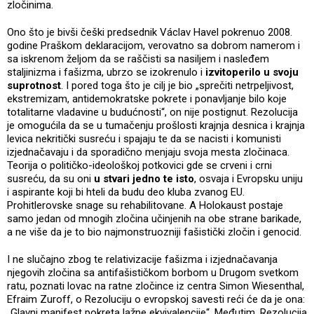
zločinima.
Ono što je bivši češki predsednik Václav Havel pokrenuo 2008.
godine Praškom deklaracijom, verovatno sa dobrom namerom i
sa iskrenom željom da se raščisti sa nasiljem i nasleđem
staljinizma i fašizma, ubrzo se izokrenulo i
izvitoperilo u svoju
suprotnost
. I pored toga što je cilj je bio „sprečiti netrpeljivost,
ekstremizam, antidemokratske pokrete i ponavljanje bilo koje
totalitarne vladavine u budućnosti“, on nije postignut. Rezolucija
je omogućila da se u tumačenju prošlosti krajnja desnica i krajnja
levica nekritički susreću i spajaju te da se nacisti i komunisti
izjednačavaju i da sporadično menjaju svoja mesta zločinaca.
Teorija o političko-ideološkoj potkovici gde se crveni i crni
susreću, da su oni
u stvari jedno te isto
, osvaja i Evropsku uniju
i aspirante koji bi hteli da budu deo kluba zvanog EU.
Prohitlerovske snage su rehabilitovane. A Holokaust postaje
samo jedan od mnogih zločina učinjenih na obe strane barikade,
a ne više da je to bio najmonstruozniji fašistički zločin i genocid.
I ne slučajno zbog te relativizacije fašizma i izjednačavanja
njegovih zločina sa antifašističkom borbom u Drugom svetkom
ratu, poznati lovac na ratne zločince iz centra Simon Wiesenthal,
Efraim Zuroff, o Rezoluciju o evropskoj savesti reći će da je ona:
„Glavni manifest pokreta lažne ekvivalencije“. Međutim, Rezolucija