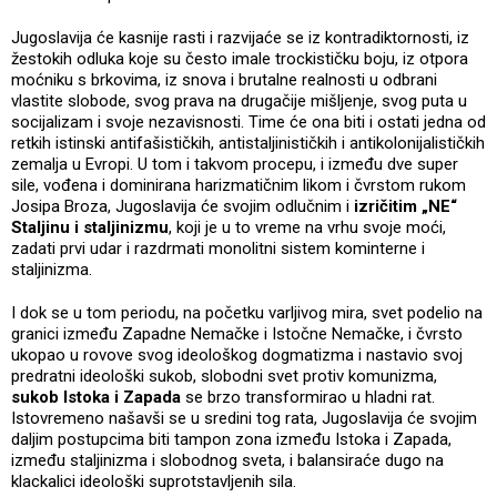
Jugoslavija će kasnije rasti i razvijaće se iz kontradiktornosti, iz
žestokih odluka koje su često imale trockističku boju, iz otpora
moćniku s brkovima, iz snova i brutalne realnosti u odbrani
vlastite slobode, svog prava na drugačije mišljenje, svog puta u
socijalizam i svoje nezavisnosti. Time će ona biti i ostati jedna od
retkih istinski antifašističkih, antistaljinističkih i antikolonijalističkih
zemalja u Evropi. U tom i takvom procepu, i između dve super
sile, vođena i dominirana harizmatičnim likom i čvrstom rukom
Josipa Broza, Jugoslavija će svojim odlučnim i
izričitim „NE“
Staljinu i staljinizmu
, koji je u to vreme na vrhu svoje moći,
zadati prvi udar i razdrmati monolitni sistem kominterne i
staljinizma.
I dok se u tom periodu, na početku varljivog mira, svet podelio na
granici između Zapadne Nemačke i Istočne Nemačke, i čvrsto
ukopao u rovove svog ideološkog dogmatizma i nastavio svoj
predratni ideološki sukob, slobodni svet protiv komunizma,
sukob Istoka i Zapada
se brzo transformirao u hladni rat.
Istovremeno našavši se u sredini tog rata, Jugoslavija će svojim
daljim postupcima biti tampon zona između Istoka i Zapada,
između staljinizma i slobodnog sveta, i balansiraće dugo na
klackalici ideološki suprotstavljenih sila.