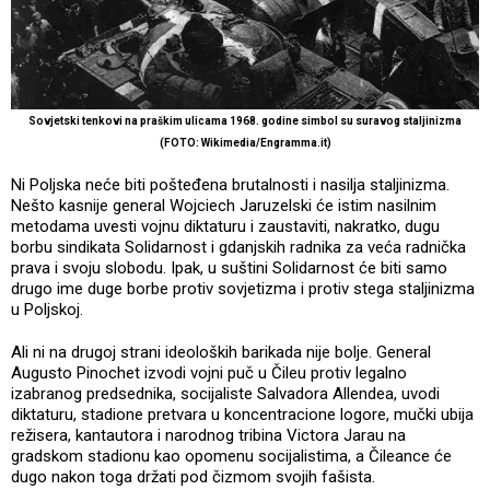
Sovjetski tenkovi na praškim ulicama 1968. godine simbol su suravog staljinizma
(FOTO: Wikimedia/Engramma.it)
Ni Poljska neće biti pošteđena brutalnosti i nasilja staljinizma.
Nešto kasnije general Wojciech Jaruzelski će istim nasilnim
metodama uvesti vojnu diktaturu i zaustaviti, nakratko, dugu
borbu sindikata Solidarnost i gdanjskih radnika za veća radnička
prava i svoju slobodu. Ipak, u suštini Solidarnost će biti samo
drugo ime duge borbe protiv sovjetizma i protiv stega staljinizma
u Poljskoj.
Ali ni na drugoj strani ideoloških barikada nije bolje. General
Augusto Pinochet izvodi vojni puč u Čileu protiv legalno
izabranog predsednika, socijaliste Salvadora Allendea, uvodi
diktaturu, stadione pretvara u koncentracione logore, mučki ubija
režisera, kantautora i narodnog tribina Victora Jarau na
gradskom stadionu kao opomenu socijalistima, a Čileance će
dugo nakon toga držati pod čizmom svojih fašista.