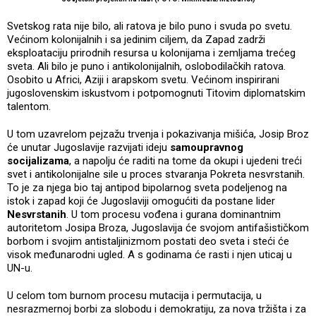
Svetskog rata nije bilo, ali ratova je bilo puno i svuda po svetu.
Većinom kolonijalnih i sa jedinim ciljem, da Zapad zadrži
eksploataciju prirodnih resursa u kolonijama i zemljama trećeg
sveta. Ali bilo je puno i antikolonijalnih, oslobodilačkih ratova.
Osobito u Africi, Aziji i arapskom svetu. Većinom inspirirani
jugoslovenskim iskustvom i potpomognuti Titovim diplomatskim
talentom.
U tom uzavrelom pejzažu trvenja i pokazivanja mišića, Josip Broz
će unutar Jugoslavije razvijati ideju
samoupravnog
socijalizama
, a napolju će raditi na tome da okupi i ujedeni treći
svet i antikolonijalne sile u proces stvaranja Pokreta nesvrstanih.
To je za njega bio taj antipod bipolarnog sveta podeljenog na
istok i zapad koji će Jugoslaviji omogućiti da postane lider
Nesvrstanih
. U tom procesu vođena i gurana dominantnim
autoritetom Josipa Broza, Jugoslavija će svojom antifašističkom
borbom i svojim antistaljinizmom postati deo sveta i steći će
visok međunarodni ugled. A s godinama će rasti i njen uticaj u
UN-u.
U celom tom burnom procesu mutacija i permutacija, u
nesrazmernoj borbi za slobodu i demokratiju, za nova tržišta i za