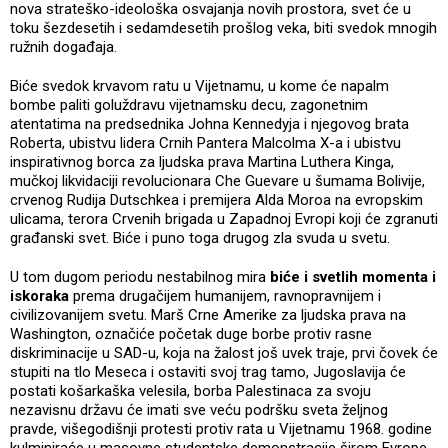
nova strateško-ideološka osvajanja novih prostora, svet će u
toku šezdesetih i sedamdesetih prošlog veka, biti svedok mnogih
ružnih događaja.
Biće svedok krvavom ratu u Vijetnamu, u kome će napalm
bombe paliti goluždravu vijetnamsku decu, zagonetnim
atentatima na predsednika Johna Kennedyja i njegovog brata
Roberta, ubistvu lidera Crnih Pantera Malcolma X-a i ubistvu
inspirativnog borca za ljudska prava Martina Luthera Kinga,
mučkoj likvidaciji revolucionara Che Guevare u šumama Bolivije,
crvenog Rudija Dutschkea i premijera Alda Moroa na evropskim
ulicama, terora Crvenih brigada u Zapadnoj Evropi koji će zgranuti
građanski svet. Biće i puno toga drugog zla svuda u svetu.
U tom dugom periodu nestabilnog mira
biće i svetlih momenta i
iskoraka
prema drugačijem humanijem, ravnopravnijem i
civilizovanijem svetu. Marš Crne Amerike za ljudska prava na
Washington, označiće početak duge borbe protiv rasne
diskriminacije u SAD-u, koja na žalost još uvek traje, prvi čovek će
stupiti na tlo Meseca i ostaviti svoj trag tamo, Jugoslavija će
postati košarkaška velesila, borba Palestinaca za svoju
nezavisnu državu će imati sve veću podršku sveta željnog
pravde, višegodišnji protesti protiv rata u Vijetnamu 1968. godine