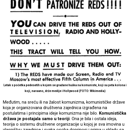
Letak s početka pedesetih u kojem se građane huška na komuniste, koji su peta kolona i
koji, naravno, drže medije i Hollywood (FOTO: Wikimedia)
Međutim, na sreću ili na žalost komunizma, komunističke države
koja je organizovana društvena zajednica izgrađena na
postulatima i principima ideje komunizma nije bilo.
Komunistička
država je postajala samo u teoriji
. Ona je bila i ostala ideja,
teorija o sistemu društvene organizacije u kojoj je sva imovina u
vlasništvu zajednice i svaka osoba doprinosi i prima u skladu sa