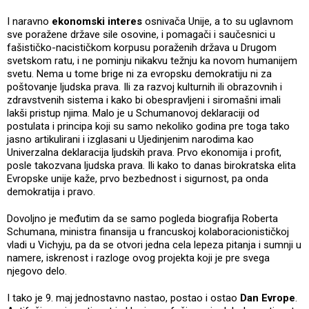
I naravno
ekonomski interes
osnivača Unije, a to su uglavnom
sve poražene države sile osovine, i pomagači i saučesnici u
fašističko-nacističkom korpusu poraženih država u Drugom
svetskom ratu, i ne pominju nikakvu težnju ka novom humanijem
svetu. Nema u tome brige ni za evropsku demokratiju ni za
poštovanje ljudska prava. Ili za razvoj kulturnih ili obrazovnih i
zdravstvenih sistema i kako bi obespravljeni i siromašni imali
lakši pristup njima. Malo je u Schumanovoj deklaraciji od
postulata i principa koji su samo nekoliko godina pre toga tako
jasno artikulirani i izglasani u Ujedinjenim narodima kao
Univerzalna deklaracija ljudskih prava. Prvo ekonomija i profit,
posle takozvana ljudska prava. Ili kako to danas birokratska elita
Evropske unije kaže, prvo bezbednost i sigurnost, pa onda
demokratija i pravo.
Dovoljno je međutim da se samo pogleda biografija Roberta
Schumana, ministra finansija u francuskoj kolaboracionističkoj
vladi u Vichyju, pa da se otvori jedna cela lepeza pitanja i sumnji u
namere, iskrenost i razloge ovog projekta koji je pre svega
njegovo delo.
I tako je 9. maj jednostavno nastao, postao i ostao
Dan Evrope
.