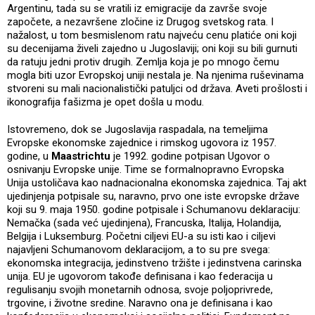
Argentinu, tada su se vratili iz emigracije da završe svoje
započete, a nezavršene zločine iz Drugog svetskog rata. I
nažalost, u tom besmislenom ratu najveću cenu platiće oni koji
su decenijama živeli zajedno u Jugoslaviji; oni koji su bili gurnuti
da ratuju jedni protiv drugih. Zemlja koja je po mnogo čemu
mogla biti uzor Evropskoj uniji nestala je. Na njenima ruševinama
stvoreni su mali nacionalistički patuljci od država. Aveti prošlosti i
ikonografija fašizma je opet došla u modu.
Istovremeno, dok se Jugoslavija raspadala, na temeljima
Evropske ekonomske zajednice i rimskog ugovora iz 1957.
godine, u
Maastrichtu
je 1992. godine potpisan Ugovor o
osnivanju Evropske unije. Time se formalnopravno Evropska
Unija ustoličava kao nadnacionalna ekonomska zajednica. Taj akt
ujedinjenja potpisale su, naravno, prvo one iste evropske države
koji su 9. maja 1950. godine potpisale i Schumanovu deklaraciju:
Nemačka (sada već ujedinjena), Francuska, Italija, Holandija,
Belgija i Luksemburg. Početni ciljevi EU-a su isti kao i ciljevi
najavljeni Schumanovom deklaracijom, a to su pre svega:
ekonomska integracija, jedinstveno tržište i jedinstvena carinska
unija. EU je ugovorom takođe definisana i kao federacija u
regulisanju svojih monetarnih odnosa, svoje poljoprivrede,
trgovine, i životne sredine. Naravno ona je definisana i kao