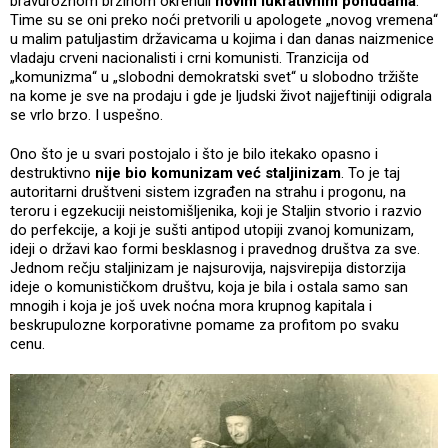
bravuroznom brzinom okrenuli
novim lukrativnim ponudama
.
Time su se oni preko noći pretvorili u apologete „novog vremena“
u malim patuljastim državicama u kojima i dan danas naizmenice
vladaju crveni nacionalisti i crni komunisti. Tranzicija od
„komunizma“ u „slobodni demokratski svet“ u slobodno tržište
na kome je sve na prodaju i gde je ljudski život najjeftiniji odigrala
se vrlo brzo. I uspešno.
Ono što je u svari postojalo i što je bilo itekako opasno i
destruktivno
nije bio komunizam već staljinizam
. To je taj
autoritarni društveni sistem izgrađen na strahu i progonu, na
teroru i egzekuciji neistomišljenika, koji je Staljin stvorio i razvio
do perfekcije, a koji je sušti antipod utopiji zvanoj komunizam,
ideji o državi kao formi besklasnog i pravednog društva za sve.
Jednom rečju staljinizam je najsurovija, najsvirepija distorzija
ideje o komunističkom društvu, koja je bila i ostala samo san
mnogih i koja je još uvek noćna mora krupnog kapitala i
beskrupulozne korporativne pomame za profitom po svaku
cenu.