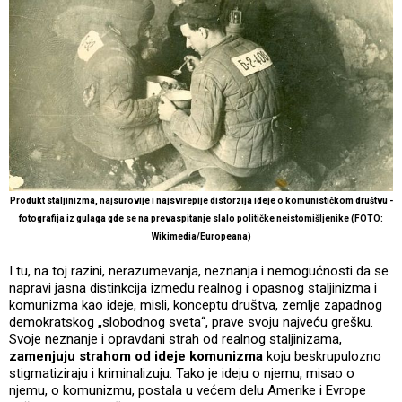
Produkt staljinizma, najsurovije i najsvirepije distorzija ideje o komunističkom društvu -
fotografija iz gulaga gde se na prevaspitanje slalo političke neistomišljenike (FOTO:
Wikimedia/Europeana)
I tu, na toj razini, nerazumevanja, neznanja i nemogućnosti da se
napravi jasna distinkcija između realnog i opasnog staljinizma i
komunizma kao ideje, misli, konceptu društva, zemlje zapadnog
demokratskog „slobodnog sveta“, prave svoju najveću grešku.
Svoje neznanje i opravdani strah od realnog staljinizama,
zamenjuju strahom od ideje komunizma
koju beskrupulozno
stigmatiziraju i kriminalizuju. Tako je ideju o njemu, misao o
njemu, o komunizmu, postala u većem delu Amerike i Evrope