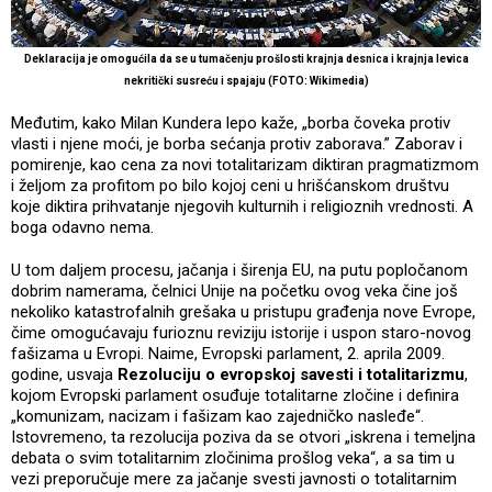
Deklaracija je omogućila da se u tumačenju prošlosti krajnja desnica i krajnja levica
nekritički susreću i spajaju (FOTO: Wikimedia)
Međutim, kako Milan Kundera lepo kaže, „borba čoveka protiv
vlasti i njene moći, je borba sećanja protiv zaborava.” Zaborav i
pomirenje, kao cena za novi totalitarizam diktiran pragmatizmom
i željom za profitom po bilo kojoj ceni u hrišćanskom društvu
koje diktira prihvatanje njegovih kulturnih i religioznih vrednosti. A
boga odavno nema.
U tom daljem procesu, jačanja i širenja EU, na putu popločanom
dobrim namerama, čelnici Unije na početku ovog veka čine još
nekoliko katastrofalnih grešaka u pristupu građenja nove Evrope,
čime omogućavaju furioznu reviziju istorije i uspon staro-novog
fašizama u Evropi. Naime, Evropski parlament, 2. aprila 2009.
godine, usvaja
Rezoluciju o evropskoj savesti i totalitarizmu
,
kojom Evropski parlament osuđuje totalitarne zločine i definira
„komunizam, nacizam i fašizam kao zajedničko nasleđe“.
Istovremeno, ta rezolucija poziva da se otvori „iskrena i temeljna
debata o svim totalitarnim zločinima prošlog veka“, a sa tim u
vezi preporučuje mere za jačanje svesti javnosti o totalitarnim