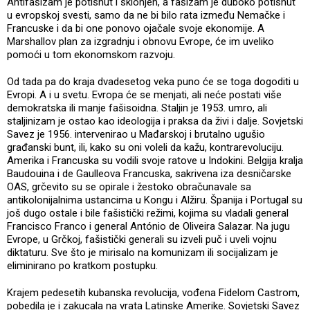
Antifašizam je potisnut i sklonjen, a fašizam je duboko potisnut
u evropskoj svesti, samo da ne bi bilo rata između Nemačke i
Francuske i da bi one ponovo ojačale svoje ekonomije. A
Marshallov plan za izgradnju i obnovu Evrope, će im uveliko
pomoći u tom ekonomskom razvoju.
Od tada pa do kraja dvadesetog veka puno će se toga dogoditi u
Evropi. A i u svetu. Evropa će se menjati, ali neće postati više
demokratska ili manje fašisoidna. Staljin je 1953. umro, ali
staljinizam je ostao kao ideologija i praksa da živi i dalje. Sovjetski
Savez je 1956. intervenirao u Mađarskoj i brutalno ugušio
građanski bunt, ili, kako su oni voleli da kažu, kontrarevoluciju.
Amerika i Francuska su vodili svoje ratove u Indokini. Belgija kralja
Baudouina i de Gaulleova Francuska, sakrivena iza desničarske
OAS, grčevito su se opirale i žestoko obračunavale sa
antikolonijalnima ustancima u Kongu i Alžiru. Španija i Portugal su
još dugo ostale i bile fašistički režimi, kojima su vladali general
Francisco Franco i general António de Oliveira Salazar. Na jugu
Evrope, u Grčkoj, fašistički generali su izveli puč i uveli vojnu
diktaturu. Sve što je mirisalo na komunizam ili socijalizam je
eliminirano po kratkom postupku.
Krajem pedesetih kubanska revolucija, vođena Fidelom Castrom,
pobedila je i zakucala na vrata Latinske Amerike. Sovjetski Savez