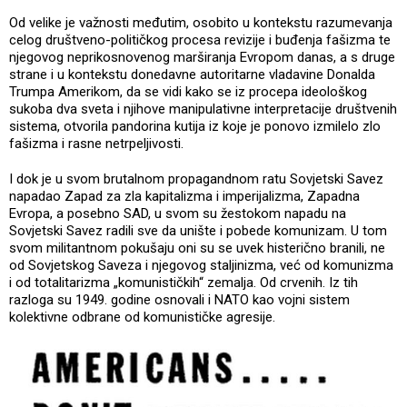
Od velike je važnosti međutim, osobito u kontekstu razumevanja
celog društveno-političkog procesa revizije i buđenja fašizma te
njegovog neprikosnovenog marširanja Evropom danas, a s druge
strane i u kontekstu donedavne autoritarne vladavine Donalda
Trumpa Amerikom, da se vidi kako se iz procepa ideološkog
sukoba dva sveta i njihove manipulativne interpretacije društvenih
sistema, otvorila pandorina kutija iz koje je ponovo izmilelo zlo
fašizma i rasne netrpeljivosti.
I dok je u svom brutalnom propagandnom ratu Sovjetski Savez
napadao Zapad za zla kapitalizma i imperijalizma, Zapadna
Evropa, a posebno SAD, u svom su žestokom napadu na
Sovjetski Savez radili sve da unište i pobede komunizam. U tom
svom militantnom pokušaju oni su se uvek histerično branili, ne
od Sovjetskog Saveza i njegovog staljinizma, već od komunizma
i od totalitarizma „komunističkih“ zemalja. Od crvenih. Iz tih
razloga su 1949. godine osnovali i NATO kao vojni sistem
kolektivne odbrane od komunističke agresije.