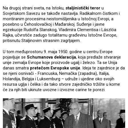
Na drugoj strani sveta, na Istoku,
staljinistički teror
u
Sovjetskom Savezu se takođe nastavlja. Radikalnom čistkom i
montiranim procesima neistomišljenika u Istočnoj Evropi, a
posebno u Čehoslovačkoj i Mađarskoj. Suđenje i javne
egzekucije Rudolfa Slanskog, Vladimíra Clementisa i Lászlóa
Rajka, učvrstiće zadugo totalitarnu građevinu Istočne Evrope,
pritisnutu Staljinovim strasnim zagrljajem.
U tom međuprostoru 9. maja 1950. godine u centru Evrope
pojavljuje se
Schumanova deklaracija
, koja predlaže stvaranje
unije zemalja Evrope koje proizvode ugalj i železo. Ta se Unija
danas smatra
pretečom Evropske unije
. Ideja te zajednice je da
se njeni osnivači - Francuska, Nemačka (zapadna), Italija,
Holandija, Belgija i Luksemburg – udruže i ujedine oko svojih
resursa uglja i čelika i da tako stvore zajedničko tržište u kome
će za njih biti ukinute uvozne i izvozne carine te porezi.