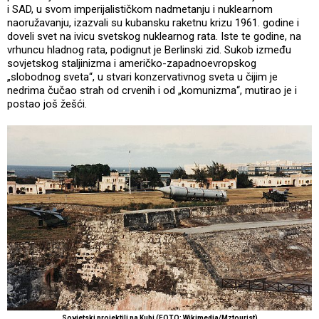
i SAD, u svom imperijalističkom nadmetanju i nuklearnom
naoružavanju, izazvali su kubansku raketnu krizu 1961. godine i
doveli svet na ivicu svetskog nuklearnog rata. Iste te godine, na
vrhuncu hladnog rata, podignut je Berlinski zid. Sukob između
sovjetskog staljinizma i američko-zapadnoevropskog
„slobodnog sveta“, u stvari konzervativnog sveta u čijim je
nedrima čučao strah od crvenih i od „komunizma“, mutirao je i
postao još žešći.
Sovjetski projektili na Kubi (FOTO: Wikimedia/Mztourist)