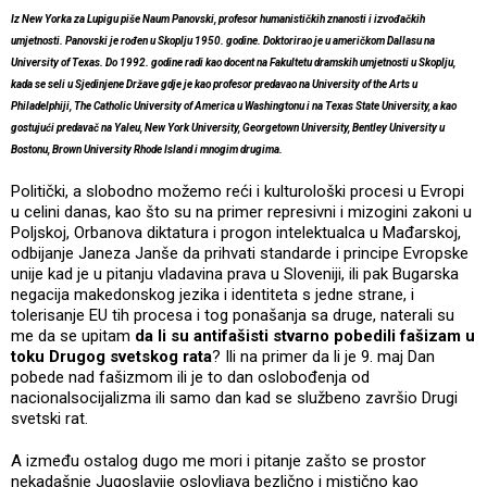
Iz New Yorka za Lupigu piše Naum Panovski, profesor humanističkih znanosti i izvođačkih
umjetnosti. Panovski je rođen u Skoplju 1950. godine. Doktorirao je u američkom Dallasu na
University of Texas. Do 1992. godine radi kao docent na Fakultetu dramskih umjetnosti u Skoplju,
kada se seli u Sjedinjene Države gdje je kao profesor predavao na University of the Arts u
Philadelphiji, The Catholic University of America u Washingtonu i na Texas State University, a kao
gostujući predavač na Yaleu, New York University, Georgetown University, Bentley University u
Bostonu, Brown University Rhode Island i mnogim drugima.
Politički, a slobodno možemo reći i kulturološki procesi u Evropi
u celini danas, kao što su na primer represivni i mizogini zakoni u
Poljskoj, Orbanova diktatura i progon intelektualca u Mađarskoj,
odbijanje Janeza Janše da prihvati standarde i principe Evropske
unije kad je u pitanju vladavina prava u Sloveniji, ili pak Bugarska
negacija makedonskog jezika i identiteta s jedne strane, i
tolerisanje EU tih procesa i tog ponašanja sa druge, naterali su
me da se upitam
da li su antifašisti stvarno pobedili fašizam u
toku Drugog svetskog rata
? Ili na primer da li je 9. maj Dan
pobede nad fašizmom ili je to dan oslobođenja od
nacionalsocijalizma ili samo dan kad se službeno završio Drugi
svetski rat.
A između ostalog dugo me mori i pitanje zašto se prostor
nekadašnje Jugoslavije oslovljava bezlično i mistično kao