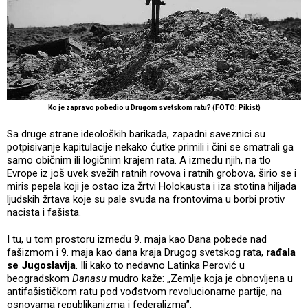
Ko je zapravo pobedio u Drugom svetskom ratu? (FOTO: Pikist)
Sa druge strane ideoloških barikada, zapadni saveznici su
potpisivanje kapitulacije nekako ćutke primili i čini se smatrali ga
samo običnim ili logičnim krajem rata. A između njih, na tlo
Evrope iz još uvek svežih ratnih rovova i ratnih grobova, širio se i
miris pepela koji je ostao iza žrtvi Holokausta i iza stotina hiljada
ljudskih žrtava koje su pale svuda na frontovima u borbi protiv
nacista i fašista.
I tu, u tom prostoru između 9. maja kao Dana pobede nad
fašizmom i 9. maja kao dana kraja Drugog svetskog rata,
rađala
se Jugoslavija
. Ili kako to nedavno Latinka Perović u
beogradskom
Danasu
mudro kaže: „Zemlje koja je obnovljena u
antifašističkom ratu pod vođstvom revolucionarne partije, na
osnovama republikanizma i federalizma”.