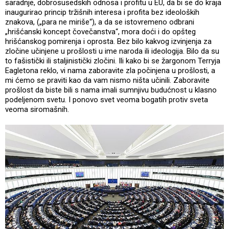
saradnje, dobrosusedskih odnosa i profitu u EU, da bi se do kraja
inaugurirao princip tržišnih interesa i profita bez ideoloških
znakova, („para ne miriše“), a da se istovremeno odbrani
„hrišćanski koncept čovečanstva“, mora doći i do opšteg
hrišćanskog pomirenja i oprosta. Bez bilo kakvog izvinjenja za
zločine učinjene u prošlosti u ime naroda ili ideologija. Bilo da su
to fašistički ili staljinistički zločini. Ili kako bi se žargonom Terryja
Eagletona reklo, vi nama zaboravite zla počinjena u prošlosti, a
mi ćemo se praviti kao da vam nismo ništa učinili. Zaboravite
prošlost da biste bili s nama imali sumnjivu budućnost u klasno
podeljenom svetu. I ponovo svet veoma bogatih protiv sveta
veoma siromašnih.