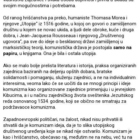
svojim mogućnostima i potrebama.
Od ranog hrišćanstva pa preko, humaniste Thomasa Morea i
njegove „Utopije“ iz 1516 godine, u kojoj on govori o zamišljenom
društvu u kojem se novac ukida, a ljudi dele obroke, kuće i druga
dobra, i Jean-Jacquesa Rousseaua i njegovog „Društvenog
ugovora“, pa sve do ideje o besklasnoj državi zamišljenoj u
marksističkoj teoriji, komunistička država je postojala
samo na
papiru
, u knjigama. Ona je bila i ostala utopija.
Ako se malo bolje prelista literatura i istorija, praksa organiziranih
zajednica baziranih na deljenju opštih dobara, bratske
solidarnosti i pomaganju, služenju zajednici, a ne na individualnim
interesima, veoma lako će se uočiti da se mnogi principi i ideje
komunizma kao organizovane zajednice primenjuju i u jevrejskim
Kibucima, a i u načinu zajedničkog života sveštenika Jezuitskog
reda osnovanog 1534. godine, koji se obično ne smatraju za
podržavaoce komunizma.
Zapadnoevropski političari, na žalost, nikad nisu prihvatili ili
shvatili da je komunizam ideja, da je to slika utopijskog
društvenog uređenja koje se nikad nije ostvarilo. Komunizam je
kao i hrišćanstvo, obećavao raj, međutim ne na nebu, već tu na