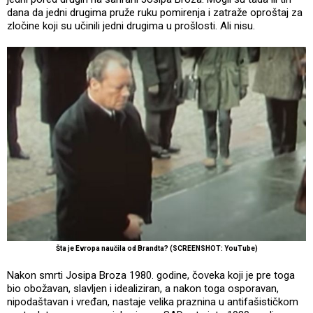
dana da jedni drugima pruže ruku pomirenja i zatraže oproštaj za
zločine koji su učinili jedni drugima u prošlosti. Ali nisu.
Šta je Evropa naučila od Brandta? (SCREENSHOT: YouTube)
Nakon smrti Josipa Broza 1980. godine, čoveka koji je pre toga
bio obožavan, slavljen i idealiziran, a nakon toga osporavan,
nipodaštavan i vređan, nastaje velika praznina u antifašističkom