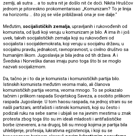
zemlji, ali sutra ... a to sutra nit je došlo nit će doći. Nikita Hruščov
jednom je pitoreskno prokomentarisao: „Komunizam? To je linija
na horizontu ... što joj se više približavaš ona je sve dalje.“
Međutim,
socijalističkih zemalja
, upravljanih i rukovođenih od
komunista, od ljudi koji veruju u komunizam je bilo. A ima ih i još
uvek, takvih socijalističkih zemalja koji su rukovođeni od
socijalista i socijaldemokrata, koji veruju u socijalnu državu, u
socijalnu pravdu, jednakost, ravnopravnost, u civilno društvo sa
humanijim likom. Jugoslavija je bila jedna od tih država. A i
Švedska i Norveška danas imaju puno toga što bi se moglo
nazvati socijalizmom.
Da, tačno je i to da je komunista i komunističkih partija bilo.
Istinskih komunista međutim veoma malo, ali članova
komunističkih partija veoma, veoma mnogo. To se pokazalo
tačnim i prilikom raspada Sovjetskog Saveza, a osobito prilikom
raspada Jugoslavije. U tom haosu raspada, na jednoj strani su se
našli partizani, antifašisti i istinski komunisti, koji su često i
podizali ruku na sebe same i ubijali se na javnim mestima u znak
protesta zbog toga što su im ideali mladosti i antifašističke
borbe iznevereni, a na drugoj, bili su mnogi kojima je partija bila
uhlebljenje, profesija, lukrativna egzistencija, i koji su se