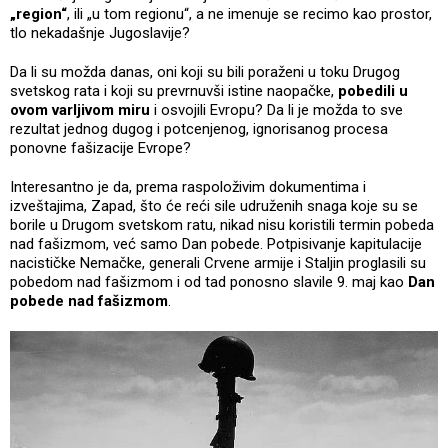
„region“
, ili „u tom regionu“, a ne imenuje se recimo kao prostor,
tlo nekadašnje Jugoslavije?
Da li su možda danas, oni koji su bili poraženi u toku Drugog
svetskog rata i koji su prevrnuvši istine naopačke,
pobedili u
ovom varljivom miru
i osvojili Evropu? Da li je možda to sve
rezultat jednog dugog i potcenjenog, ignorisanog procesa
ponovne fašizacije Evrope?
Interesantno je da, prema raspoloživim dokumentima i
izveštajima, Zapad, što će reći sile udruženih snaga koje su se
borile u Drugom svetskom ratu, nikad nisu koristili termin pobeda
nad fašizmom, već samo Dan pobede. Potpisivanje kapitulacije
nacističke Nemačke, generali Crvene armije i Staljin proglasili su
pobedom nad fašizmom i od tad ponosno slavile 9. maj kao
Dan
pobede nad fašizmom
.