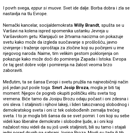
I povrh svega,
eppur si muove
. Svet ide dalje. Borba dobra i zla se
nastavlja na tlu Evrope.
Nemački kancelar, socijaldemokrata
Willy Brandt
, spušta se u
Varšavi na kolena ispred spomenika ustanku Jevreja u
Varšavskom getu. Klanjajući se žrtvama nacizma on pokazuje
svetu kako može da izgleda suočavanje s prošlošću, javno
izvinjenje i traženje oproštaja za zločine koji su počinjeni u ime
njegovog naroda. Naime, tim velikim gestom poklonjenja on
pokazuje kako može doći do pomirenja Zapada i Istoka. Evropa
će taj gest dobre volje i pomirenja na žalost veoma brzo
zaboraviti.
Međutim, ta se šansa Evropi i svetu pružila na najneobičniji način
još jedan put posle toga.
Smrt Josip Broza
, mogla je biti taj
moment. Njegov će pogreb okupiti političku elitu sveta tog
vremena. Biće tamo da Josipu Brozu odaju počast i oni zdesna i
oni sleva. I staljinisti i njihovi lakeji, i lideri takozvanog slobodnog i
demokratskog sveta i oni iz tek oslobođenih zemalja trećeg
sveta. I to je mogla biti šansa da se svet pomiri. I oni koji su sebe
videli kao liberalne demokrate i slobodne ljude, a i oni koji
nažalost nisu videli da su još uvek staljinisti, bili su tamo i stajali
jedni pored drugih na sahrani Josipa Broza. Mogli su tada ili tih