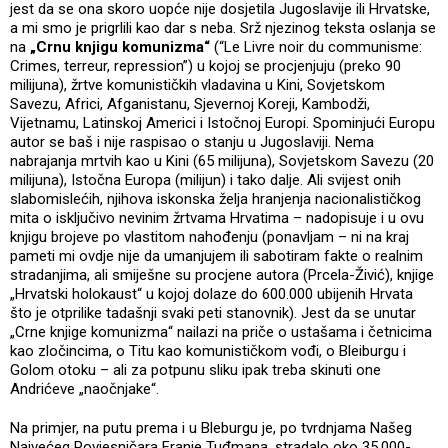
jest da se ona skoro uopće nije dosjetila Jugoslavije ili Hrvatske,
a mi smo je prigrlili kao dar s neba. Srž njezinog teksta oslanja se
na
„Crnu knjigu komunizma“
(“Le Livre noir du communisme:
Crimes, terreur, repression”) u kojoj se procjenjuju (preko 90
milijuna), žrtve komunističkih vladavina u Kini, Sovjetskom
Savezu, Africi, Afganistanu, Sjevernoj Koreji, Kambodži,
Vijetnamu, Latinskoj Americi i Istočnoj Europi. Spominjući Europu
autor se baš i nije raspisao o stanju u Jugoslaviji. Nema
nabrajanja mrtvih kao u Kini (65 milijuna), Sovjetskom Savezu (20
milijuna), Istočna Europa (milijun) i tako dalje. Ali svijest onih
slabomislećih, njihova iskonska želja hranjenja nacionalističkog
mita o isključivo nevinim žrtvama Hrvatima – nadopisuje i u ovu
knjigu brojeve po vlastitom nahođenju (ponavljam – ni na kraj
pameti mi ovdje nije da umanjujem ili sabotiram fakte o realnim
stradanjima, ali smiješne su procjene autora (Prcela-Živić), knjige
„Hrvatski holokaust“ u kojoj dolaze do 600.000 ubijenih Hrvata
što je otprilike tadašnji svaki peti stanovnik). Jest da se unutar
„Crne knjige komunizma“ nailazi na priče o ustašama i četnicima
kao zločincima, o Titu kao komunističkom vođi, o Bleiburgu i
Golom otoku – ali za potpunu sliku ipak treba skinuti one
Andrićeve „naočnjake“.
Na primjer, na putu prema i u Bleburgu je, po tvrdnjama Našeg
Najvećeg Povjesničara Franje Tuđmana, stradalo oko 35.000-