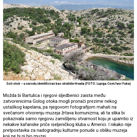
Goli otok – u narodu identificiran kao stratište Hrvata (FOTO: Lupiga.Com/Ivor Fuka)
Možda bi Bartulica i njegovi sljedbenici zaista među
zatvorenicima Golog otoka mogli pronaći prezime nekog
ustaškog kapelana, pa njegovom fotografijom mahati na
svečanom otvorenju muzeja žrtava komunizma, ali ta slika bi
pokazivala samo njegovu zamišljenu stvarnost koju je upamtio iz
nekakve kafanske priče iseljeničkog kluba u Americi. I nikako nije
pretpostavka za nadogradnju kulturne ponude u obliku muzeja
koji ne bi ni bio muzej.