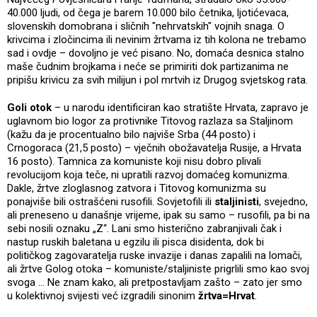
40.000 ljudi, od čega je barem 10.000 bilo četnika, ljotićevaca,
slovenskih domobrana i sličnih "nehrvatskih" vojnih snaga. O
krivcima i zločincima ili nevinim žrtvama iz tih kolona ne trebamo
sad i ovdje – dovoljno je već pisano. No, domaća desnica stalno
maše čudnim brojkama i neće se primiriti dok partizanima ne
pripišu krivicu za svih milijun i pol mrtvih iz Drugog svjetskog rata.
Goli otok
– u narodu identificiran kao stratište Hrvata, zapravo je
uglavnom bio logor za protivnike Titovog razlaza sa Staljinom
(kažu da je procentualno bilo najviše Srba (44 posto) i
Crnogoraca (21,5 posto) – vječnih obožavatelja Rusije, a Hrvata
16 posto). Tamnica za komuniste koji nisu dobro plivali
revolucijom koja teče, ni upratili razvoj domaćeg komunizma.
Dakle, žrtve zloglasnog zatvora i Titovog komunizma su
ponajviše bili ostrašćeni rusofili. Sovjetofili ili
staljinisti
, svejedno,
ali preneseno u današnje vrijeme, ipak su samo – rusofili, pa bi na
sebi nosili oznaku „Z“. Lani smo histerično zabranjivali čak i
nastup ruskih baletana u egzilu ili pisca disidenta, dok bi
političkog zagovaratelja ruske invazije i danas zapalili na lomači,
ali žrtve Golog otoka – komuniste/staljiniste prigrlili smo kao svoj
svoga … Ne znam kako, ali pretpostavljam zašto – zato jer smo
u kolektivnoj svijesti već izgradili sinonim
žrtva=Hrvat
.