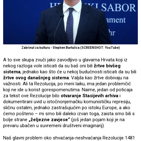
Zabrinut za kulturu - Stephen Bartulica (SCREENSHOT: YouTube)
A to sve skupa zvuči jako zavodljivo u glavama Hrvata koji iz
nekog razloga vole isticati da su baš oni bili
žrtve bivšeg
sistema
, jednako kao što će u nekoj budućnosti isticati da su bili
žrtve ovog današnjeg sistema
. Valjda kao žrtve dobivaju na
važnosti. Ali ta Rezolucija, po meni laiku, ima jedan problemčić
koji ne ide u korist gorespomenutima. Naime, jedan od poticaja
za tekst ove Rezolucije bilo
otvaranje Stasijevih arhiva
i
dokumentirani uvid u istočnonjemačku komunističku represiju,
sličnu ostalim, jednako zastrašujućim po istoku Europe, a ako
ćemo pošteno – mi smo bili daleko izvan toga, zaista smo bili s
bolje strane
„željezne zavjese“
(još jedan pojam koji je na
prevaru ubačen u suvremeni društveni imaginarij).
Naš glavni problem oko shvaćanja-neshvaćanja Rezolucije 1481