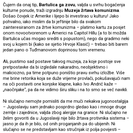
Čujem da onaj tip,
Bartulica ga zovu
, valjda u svrhu bogaćenja
kulturne ponude, traži izgradnju
Muzeja žrtava komunizma
.
Došao čovjek iz Amerike i lijepo bi investirao u kulturu! Jako
pohvalno, iako mislim da bi jeftinije bilo da svakom
zainteresiranom za žrtve komunizma – platimo kartu za posjet
onom novootvorenom u Americi na Capitol Hillu (a to bi možda
Bartulica učas mogao srediti s popustom), nego da gradimo neki
svoj u kojem bi (kako se sjetio Hrvoje Klasić) – trebao biti barem
jedan pano o Tuđmanovom doprinosu tom vremenu.
Ali, pustimo sad postave takvog muzeja, za koje postoje sve
pretpostavke da bi izgledale nakaradno, neobjektivno i
maliciozno, pa time potpuno poništio pravu svrhu izložbe. Više
me brine retorika koja se duže vrijeme provlači, pokušavajući nam
na oči postaviti one konjske klapne, kako Ivo Andrić kaže –
„naočnjake“, pa da ne vidimo širu sliku i na to smo se već navikli.
Ni slučajno nemojte pomisliti da me muči nekakva jugonostalgija
– Jugoslaviju sam jednako posprdno gledao kao i mnoge druge
zemlje i zajednice, valjda zbog alergije na granice. Ni slučajno ne
želim govoriti da u Jugoslaviji nije bilo žrtava protivnika sistema –
jasno je da ih je bilo, od onih proganjanih pa do ubijenih. Ni
slučajno se ne predstavljam kao stručnjak iz polja povijesti –