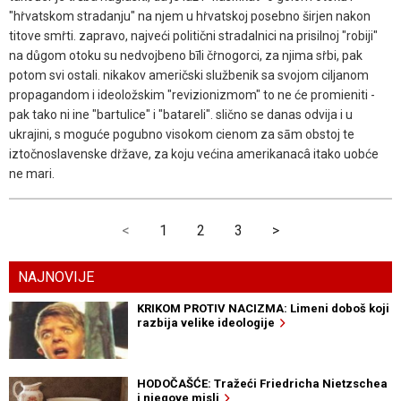
"hṙvatskom stradanju" na njem u hṙvatskoj posebno širjen nakon
titove smṙti. zapravo, najveći politični stradalnici na prisilnoj "robiji"
na důgom otoku su nedvojbeno bīli čṙnogorci, za njima sṙbi, pak
potom svi ostali. nikakov američski službenik sa svojom ciljanom
propagandom i ideoložskim "revizionizmom" to ne će promieniti -
pak tako ni ine "bartulice" i "batareli". slično se danas odvija i u
ukrajini, s moguće pogubno visokom cienom za sām obstoj te
iztočnoslavenske dṙžave, za koju većina amerikanacâ itako uobće
ne mari.
<
1
2
3
>
NAJNOVIJE
KRIKOM PROTIV NACIZMA: Limeni doboš koji
razbija velike ideologije
HODOČAŠĆE: Tražeći Friedricha Nietzschea
i njegove misli