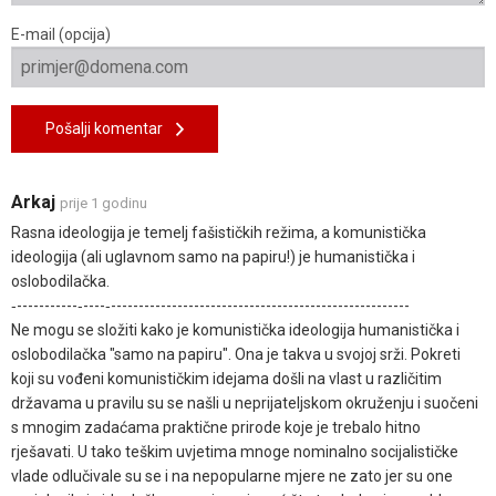
E-mail (opcija)
Pošalji komentar
Arkaj
prije 1 godinu
Rasna ideologija je temelj fašističkih režima, a komunistička
ideologija (ali uglavnom samo na papiru!) je humanistička i
oslobodilačka.
‐-----------‐----‐------------------------------------------------------
Ne mogu se složiti kako je komunistička ideologija humanistička i
oslobodilačka "samo na papiru". Ona je takva u svojoj srži. Pokreti
koji su vođeni komunističkim idejama došli na vlast u različitim
državama u pravilu su se našli u neprijateljskom okruženju i suočeni
s mnogim zadaćama praktične prirode koje je trebalo hitno
rješavati. U tako teškim uvjetima mnoge nominalno socijalističke
vlade odlučivale su se i na nepopularne mjere ne zato jer su one