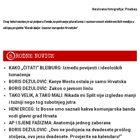
Naslovna fotografija: Pixabay
Ovaj tekst nastao je uz potporu Fonda za poticanje pluralizma i raznovrsnosti elektroničkih medija u
sklopu projekta "Korak dalje: Izazovi europske Hrvatske"
S
RODNE NOVICE
KAKO „ČITATI“ BLEIBURG: Između povijesti i ideoloških
tumačenja
BORIS DEŽULOVIĆ: Kanye Westu ostala je samo Hrvatska
BORIS DEŽULOVIĆ: Zakon o javnom linču
TAKO VELIK, A TAKO MALI: Nikada mi Split nije izgledao manji
i tužniji nego tog subotnjeg jutra
HENI ERCEG: Iz Bosne smo saznali kakva komunjarska banda
vodi glavni grad Hrvata
AP I SJENE FAŠIZMA: Anatomija jednog zaborava
BORIS DEŽULOVIĆ: „Ovo ne podsjeća na dvadesete prošlog
stoljeća, ovo jesu dvadesete. Provjerite na kalendaru!“