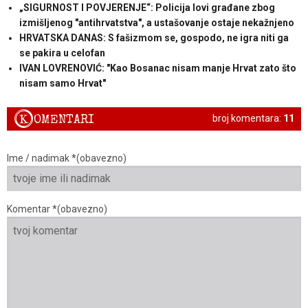
„SIGURNOST I POVJERENJE“: Policija lovi građane zbog
izmišljenog "antihrvatstva", a ustašovanje ostaje nekažnjeno
HRVATSKA DANAS: S fašizmom se, gospodo, ne igra niti ga
se pakira u celofan
IVAN LOVRENOVIĆ: "Kao Bosanac nisam manje Hrvat zato što
nisam samo Hrvat"
K
OMENTARI
broj komentara:
11
Ime / nadimak *(obavezno)
Komentar *(obavezno)