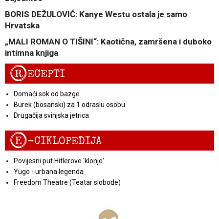
BORIS DEŽULOVIĆ: Kanye Westu ostala je samo
Hrvatska
„MALI ROMAN O TIŠINI“: Kaotična, zamršena i duboko
intimna knjiga
R
ECEPTI
Domaći sok od bazge
Burek (bosanski) za 1 odraslu osobu
Drugačija svinjska jetrica
E
-CIKLOPEDIJA
Povijesni put Hitlerove 'klonje'
Yugo - urbana legenda
Freedom Theatre (Teatar slobode)