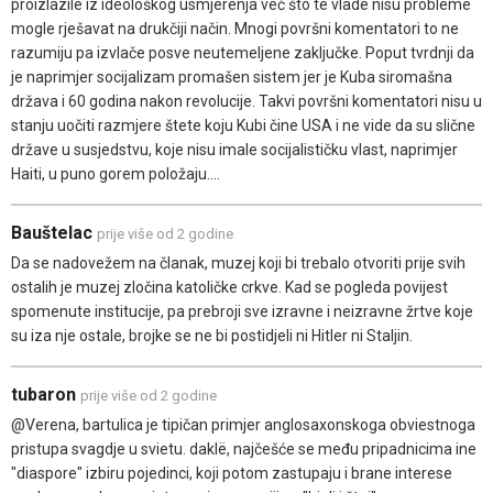
proizlazile iz ideološkog usmjerenja već što te vlade nisu probleme
mogle rješavat na drukčiji način. Mnogi površni komentatori to ne
razumiju pa izvlače posve neutemeljene zaključke. Poput tvrdnji da
je naprimjer socijalizam promašen sistem jer je Kuba siromašna
država i 60 godina nakon revolucije. Takvi površni komentatori nisu u
stanju uočiti razmjere štete koju Kubi čine USA i ne vide da su slične
države u susjedstvu, koje nisu imale socijalističku vlast, naprimjer
Haiti, u puno gorem položaju....
Bauštelac
prije više od 2 godine
Da se nadovežem na članak, muzej koji bi trebalo otvoriti prije svih
ostalih je muzej zločina katoličke crkve. Kad se pogleda povijest
spomenute institucije, pa prebroji sve izravne i neizravne žrtve koje
su iza nje ostale, brojke se ne bi postidjeli ni Hitler ni Staljin.
tubaron
prije više od 2 godine
@Verena, bartulica je tipičan primjer anglosaxonskoga obviestnoga
pristupa svagdje u svietu. daklë, najčešće se među pripadnicima ine
"diaspore" izbiru pojedinci, koji potom zastupaju i brane interese