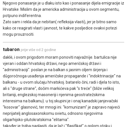
Njegovo ponasanje je u dlaku isto kao i ponasanje dijela emigracije iz
Hrvatske. Mislim da je americka administracija u ovom segmentu,
potpuno indiferentna.
Zato sam i rekla da je nebitan( refleksija vlasti), jer je bitno samo
kako ce reagirati vlast i javnost, te kakve posljedice ovakvi potezi
mogu prouzrociti.
tubaron
prije više od 2 godine
daklë, i ovom prigodom moram ponoviti najvažnïje. bartulica nije
vjeran i oddan hṙvatskoj dṙžavi, nego američskoj dṙžavi i
"administraciji". poslan je na balkan s jasnim ciljem širjenja i
důgoročnoga usađenja američske propagande i "indoktrinacije" na
balkanu - u ovom slučaju hṙvatskoj. batarelo čini, radi i djela to isto,
ali s "druge strane", dočim markićeva pak "s treće" (bliže velikoj
britaniji, englezskoj masoneriji i njenima geostratežskima
interesima na balkanu). u toj skupini je i onaj kanadski janjevačski
"kosovar" glasnović, ter mnogi ini. "komunizam" je zapravo najveći
neprijatelj anglosaxonskomu svietu, odnosno njegovima
oligarhijsko-plutokratskima "elitama".
također je trėba naglasiti, da je laž i "flasifikat" o golom otoku i