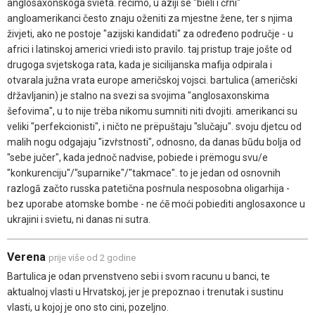
anglosaxonskoga svieta. recimo, u aziji se "bieli i čṙni"
angloamerikanci često znaju oženiti za mjestne žene, ter s njima
živjeti, ako ne postoje "azijski kandidati" za određeno područje - u
africi i latinskoj americi vriedi isto pravilo. taj pristup traje jošte od
drugoga svjetskoga rata, kada je sicilijanska mafija odpirala i
otvarala južna vrata europe američskoj vojsci. bartulica (američski
dṙžavljanin) je stalno na svezi sa svojima "anglosaxonskima
šefovima", u to nije trëba nikomu sumniti niti dvojiti. amerikanci su
veliki "perfekcionisti", i ničto ne prëpuštaju "slučaju". svoju djetcu od
malih nogu odgajaju "izvṙstnosti", odnosno, da danas būdu bolja od
"sebe jučer", kada jednoč nadvise, pobiede i prëmogu svu/e
"konkurenciju"/"suparnike"/"takmace". to je jedan od osnovnih
razlogā začto russka patetična posṙnula nesposobna oligarhija -
bez uporabe atomske bombe - ne ćē moći pobiediti anglosaxonce u
ukrajini i svietu, ni danas ni sutra.
Verena
prije više od 2 godine
Bartulica je odan prvenstveno sebi i svom racunu u banci, te
aktualnoj vlasti u Hrvatskoj, jer je prepoznao i trenutak i sustinu
vlasti, u kojoj je ono sto cini, pozeljno.