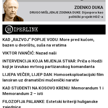
ZDENKO DUKA
DRUGO MIŠLJENJE ZDENKA DUKE: Dijaspora kao
politički projekt HDZ-a
H
IPERLINK
KAD „RAZVOJ“ POPIJE VODU: More pred kućom,
bazen u dvorištu, suša na vratima
VIKTOR IVANČIĆ: Nazad naši
INTERVENCIJA KOJA MIJENJA STVAR: Priča o Hodži
koji je izvukao mrtvog partizanskog komandanta
LIJEPA VEČER, LIJEP DAN: Homoseksploatacijski film
lansiran uz dramatični mučenički narativ
KAD STUDENTI NA KOSOVO KRENU: Memorandum 1 i
Memorandum 2 – isti
FILOZOFIJA PALANKE: Estetski kriteriji huliganske
zajednice