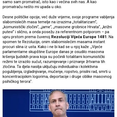
samo sam promatrač, isto kao i većina svih nas. A kao
promatraču nešto mi upada u oko.
Desne političke opcije, već duže vrijeme, svoje programe vabljenja
slabomislećih masa temelje na izrazima „totalitarizam“,
„komunistički zločini“, „jame“, „masovne grobnice Hrvata“, „križni
putevi“ i slično, a onda posežu za referentnom potporom – pa
upru prstom prema čuvenoj
Rezoluciji Vijeća Europe 1481
. Na
spomen te Rezolucije, onim slabomislećim masama instant
procuri slina iz usta. Kako i ne bi kad se u njoj kaže: „Vijeće
parlamentarne skupštine Europe danas je osudilo masovna
kršenja ljudskih prava koja su počinili totalitarni komunistički
režimi te izrazilo sućut, razumijevanje i priznanje žrtvama tih
zločina. Ta djela nasilja uključuju individualna i kolektivna
pogubljenja, izgladnjivanje, mučenje, ropstvo, prisilni rad, smrti u
koncentracijskim logorima, deportacije i druge oblike masovnog
psihičkog terora".