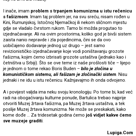
I inače, imam
problem s trpanjem komunizma u istu rečenicu
s fašizmom
. Imam taj problem jer, na svu sreću, nisam rođen u
Kini, Rumunjskoj, Istočnoj Njemačkoj ili nekom sličnom mjestu
gdje se vladalo čvrstom rukom. Tamo bi možda progutao to
izjednačavanje. Ali na ovim prostorima, koliko god je bivši sistem
zaista nanio nepravde i zla pojedincima, čini se da ovo
uobičajeno dodavanje jednog uz drugo – jest samo
revizionističko izjednačavanje koje vodi poništavanju grozote
fašizma, kojim ćemo izbrisati grozote ustaštva (jednako kao i
četništva u Srbiji). Što se ove teme iz naše prošlosti tiče – lijepo
je jednom o tome rekao Boris Buden –
bilo je zločina u
komunističkom sistemu, ali fašizam je zločinački sistem
. Nisu
jednaki i ne idu u istu rečenicu. Kažnjavajmo ih onda odvojeno.
A i povijest valjda ima neku svoju kronologiju. Po tome bi, kad već
radi na obogaćivanju kulturne ponude, Bartulica trebao najprije
otvoriti Muzej žrtava fašizma, pa Muzej žrtava ustaštva, a tek
poslije Muzej žrtava komunizma. Ne može se preskakati, kako
kome dođe … Za tridesetak godina ćemo
još vidjet kakve ćemo
sve muzeje graditi
.
Lupiga.Com