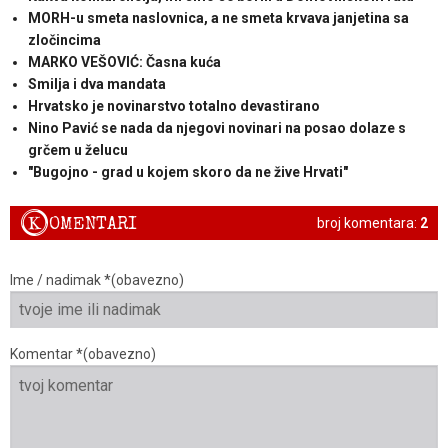
MORH-u smeta naslovnica, a ne smeta krvava janjetina sa
zločincima
MARKO VEŠOVIĆ: Časna kuća
Smilja i dva mandata
Hrvatsko je novinarstvo totalno devastirano
Nino Pavić se nada da njegovi novinari na posao dolaze s
grčem u želucu
"Bugojno - grad u kojem skoro da ne žive Hrvati"
K
OMENTARI
broj komentara:
2
Ime / nadimak *(obavezno)
Komentar *(obavezno)