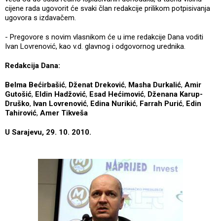
cijene rada ugovorit će svaki član redakcije prilikom potpisivanja
ugovora s izdavačem.
- Pregovore s novim vlasnikom će u ime redakcije Dana voditi
Ivan Lovrenović, kao v.d. glavnog i odgovornog urednika.
Redakcija Dana:
Belma Bećirbašić
,
Dženat Dreković
,
Masha Durkalić
,
Amir
Gutošić
,
Eldin Hadžović
,
Esad Hećimović
,
Dženana Karup-
Druško
,
Ivan Lovrenović
,
Edina Nurikić
,
Farrah Purić
,
Edin
Tahirović
,
Amer Tikveša
U Sarajevu, 29. 10. 2010.