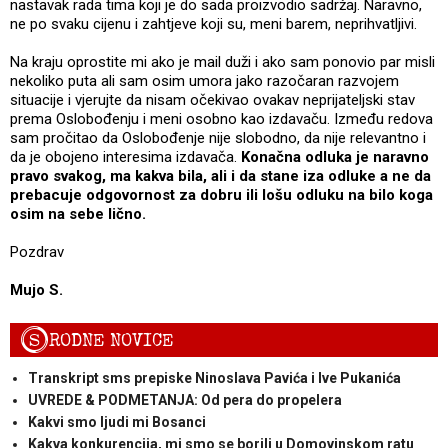
nastavak rada tima koji je do sada proizvodio sadržaj. Naravno,
ne po svaku cijenu i zahtjeve koji su, meni barem, neprihvatljivi.
Na kraju oprostite mi ako je mail duži i ako sam ponovio par misli
nekoliko puta ali sam osim umora jako razočaran razvojem
situacije i vjerujte da nisam očekivao ovakav neprijateljski stav
prema Oslobođenju i meni osobno kao izdavaču. Između redova
sam pročitao da Oslobođenje nije slobodno, da nije relevantno i
da je obojeno interesima izdavača.
Konačna odluka je naravno
pravo svakog, ma kakva bila, ali i da stane iza odluke a ne da
prebacuje odgovornost za dobru ili lošu odluku na bilo koga
osim na sebe lično.
Pozdrav
Mujo S.
S
RODNE NOVICE
Transkript sms prepiske Ninoslava Pavića i Ive Pukanića
UVREDE & PODMETANJA: Od pera do propelera
Kakvi smo ljudi mi Bosanci
Kakva konkurencija, mi smo se borili u Domovinskom ratu