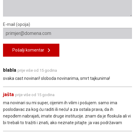
E-mail (opcija)
Pošalji komentar
blabla
prije više od 15 godina
svaka cast novinari! sloboda novinarima, smrt tajkunima!
jašta
prije više od 15 godina
ma novinari su mi super, cijenim ih vilim i pošujem. samo ima
poslodavac za kog ću raditi ili neću! a za ostala prava, da ih
nepođem nabrajati, imate druge institucije. znam da je floskula ali vi
bi trebali to tražiti i znati, ako neznate pitajte. ja vas podržavam