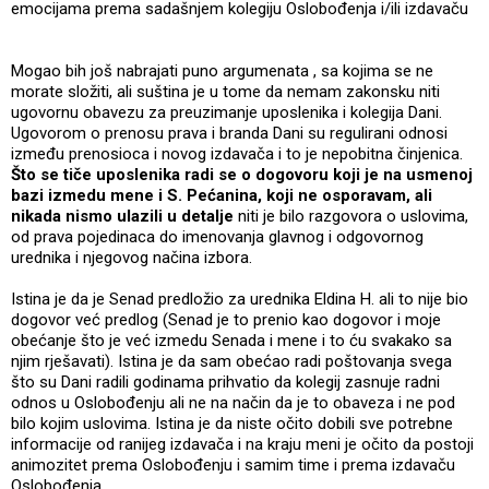
emocijama prema sadašnjem kolegiju Oslobođenja i/ili izdavaču
Mogao bih još nabrajati puno argumenata , sa kojima se ne
morate složiti, ali suština je u tome da nemam zakonsku niti
ugovornu obavezu za preuzimanje uposlenika i kolegija Dani.
Ugovorom o prenosu prava i branda Dani su regulirani odnosi
između prenosioca i novog izdavača i to je nepobitna činjenica.
Što se tiče uposlenika radi se o dogovoru koji je na usmenoj
bazi izmedu mene i S. Pećanina, koji ne osporavam, ali
nikada nismo ulazili u detalje
niti je bilo razgovora o uslovima,
od prava pojedinaca do imenovanja glavnog i odgovornog
urednika i njegovog načina izbora.
Istina je da je Senad predložio za urednika Eldina H. ali to nije bio
dogovor već predlog (Senad je to prenio kao dogovor i moje
obećanje što je već izmedu Senada i mene i to ću svakako sa
njim rješavati). Istina je da sam obećao radi poštovanja svega
što su Dani radili godinama prihvatio da kolegij zasnuje radni
odnos u Oslobođenju ali ne na način da je to obaveza i ne pod
bilo kojim uslovima. Istina je da niste očito dobili sve potrebne
informacije od ranijeg izdavača i na kraju meni je očito da postoji
animozitet prema Oslobođenju i samim time i prema izdavaču
Oslobođenja.