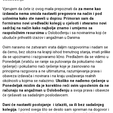
Vjerujem da ćete iz ovog maila prepoznati da
za mene kao
izdavača nema smisla nastaviti pregovore na način i pod
uslovima kako ste naveli u dopisu
.
Primoran sam da
formiramo novi uređivački kolegij u cjelosti i stvaramo novi
sadržaj na način kako najbolje znamo i umijemo sa
raspoloživim resursima
u Oslobođenju i sa novinarima koji će
ubuduće prihvatiti izazov i angažman u Danima.
Ovim naravno ne zatvaram vrata daljim razgovorima i nadam se
da ćemo, bez obzira na krajnji ishod trenutnog stanja, imati prilike
da se upoznamo i razgovaramo lično. Predlažem da se vidimo u
Ponedeljak (vratiću se ranije sa putovanja da pokušamo naći
rješenje) i pokušamo naći rješenje koje je zasnovano na
principima razgovora a ne ultimatuma, razumijevanja prava i
obaveza izdavača i novinara i na kraju uvažavanja realnih
okolnosti u kojima se nalazimo.
Ukoliko ne nađemo rješenje u
Ponedeljak mislim da je korektno reći svim uposlenim da ne
računaju na angažman u Oslobođenju
a svoja prava i obaveze
će rješavati sa sadašnjim poslodavcem.
Dani će nastaviti postojanje i izlaziti, sa ili bez sadašnjeg
kolegija.
I pored svega što se desilo sam spreman na dogovor i