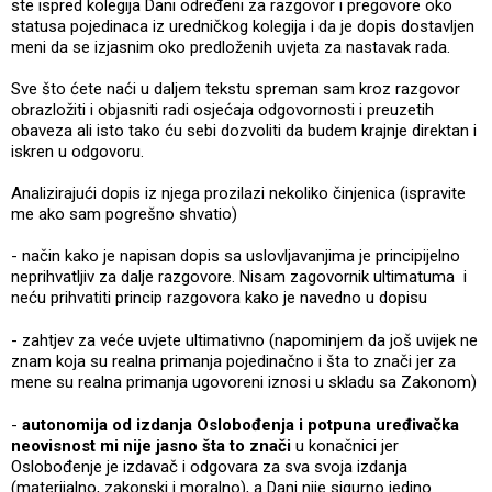
ste ispred kolegija Dani određeni za razgovor i pregovore oko
statusa pojedinaca iz uredničkog kolegija i da je dopis dostavljen
meni da se izjasnim oko predloženih uvjeta za nastavak rada.
Sve što ćete naći u daljem tekstu spreman sam kroz razgovor
obrazložiti i objasniti radi osjećaja odgovornosti i preuzetih
obaveza ali isto tako ću sebi dozvoliti da budem krajnje direktan i
iskren u odgovoru.
Analizirajući dopis iz njega prozilazi nekoliko činjenica (ispravite
me ako sam pogrešno shvatio)
- način kako je napisan dopis sa uslovljavanjima je principijelno
neprihvatljiv za dalje razgovore. Nisam zagovornik ultimatuma i
neću prihvatiti princip razgovora kako je navedno u dopisu
- zahtjev za veće uvjete ultimativno (napominjem da još uvijek ne
znam koja su realna primanja pojedinačno i šta to znači jer za
mene su realna primanja ugovoreni iznosi u skladu sa Zakonom)
-
autonomija od izdanja Oslobođenja i potpuna uređivačka
neovisnost mi nije jasno šta to znači
u konačnici jer
Oslobođenje je izdavač i odgovara za sva svoja izdanja
(materijalno, zakonski i moralno), a Dani nije sigurno jedino