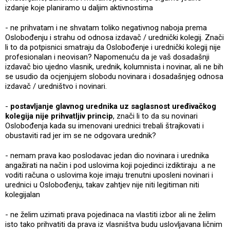
izdanje koje planiramo u daljim aktivnostima
- ne prihvatam i ne shvatam toliko negativnog naboja prema
Oslobođenju i strahu od odnosa izdavač / urednički kolegij. Znači
li to da potpisnici smatraju da Oslobođenje i urednički kolegij nije
profesionalan i neovisan? Napomenuću da je vaš dosadašnji
izdavač bio ujedno vlasnik, urednik, kolumnista i novinar, ali ne bih
se usudio da ocjenjujem slobodu novinara i dosadašnjeg odnosa
izdavač / uredništvo i novinari.
-
postavljanje glavnog urednika uz saglasnost uređivačkog
kolegija nije prihvatljiv princip
, znači li to da su novinari
Oslobođenja kada su imenovani urednici trebali štrajkovati i
obustaviti rad jer im se ne odgovara urednik?
- nemam prava kao poslodavac jedan dio novinara i urednika
angažirati na način i pod uslovima koji pojedinci izdiktiraju a ne
voditi računa o uslovima koje imaju trenutni uposleni novinari i
urednici u Oslobođenju, takav zahtjev nije niti legitiman niti
kolegijalan
- ne želim uzimati prava pojedinaca na vlastiti izbor ali ne želim
isto tako prihvatiti da prava iz vlasništva budu uslovljavana ličnim