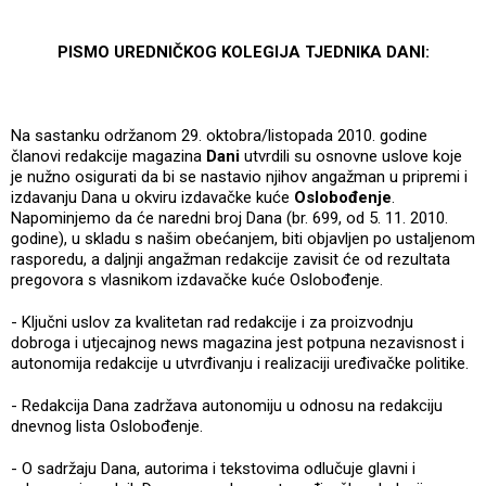
PISMO UREDNIČKOG KOLEGIJA TJEDNIKA DANI:
Na sastanku održanom 29. oktobra/listopada 2010. godine
članovi redakcije magazina
Dani
utvrdili su osnovne uslove koje
je nužno osigurati da bi se nastavio njihov angažman u pripremi i
izdavanju Dana u okviru izdavačke kuće
Oslobođenje
.
Napominjemo da će naredni broj Dana (br. 699, od 5. 11. 2010.
godine), u skladu s našim obećanjem, biti objavljen po ustaljenom
rasporedu, a daljnji angažman redakcije zavisit će od rezultata
pregovora s vlasnikom izdavačke kuće Oslobođenje.
- Ključni uslov za kvalitetan rad redakcije i za proizvodnju
dobroga i utjecajnog news magazina jest potpuna nezavisnost i
autonomija redakcije u utvrđivanju i realizaciji uređivačke politike.
- Redakcija Dana zadržava autonomiju u odnosu na redakciju
dnevnog lista Oslobođenje.
- O sadržaju Dana, autorima i tekstovima odlučuje glavni i