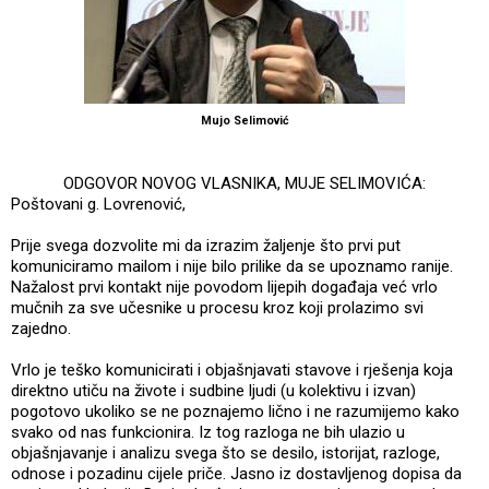
Mujo Selimović
ODGOVOR NOVOG VLASNIKA, MUJE SELIMOVIĆA:
Poštovani g. Lovrenović,
Prije svega dozvolite mi da izrazim žaljenje što prvi put
komuniciramo mailom i nije bilo prilike da se upoznamo ranije.
Nažalost prvi kontakt nije povodom lijepih događaja već vrlo
mučnih za sve učesnike u procesu kroz koji prolazimo svi
zajedno.
Vrlo je teško komunicirati i objašnjavati stavove i rješenja koja
direktno utiču na živote i sudbine ljudi (u kolektivu i izvan)
pogotovo ukoliko se ne poznajemo lično i ne razumijemo kako
svako od nas funkcionira. Iz tog razloga ne bih ulazio u
objašnjavanje i analizu svega što se desilo, istorijat, razloge,
odnose i pozadinu cijele priče. Jasno iz dostavljenog dopisa da