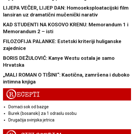
LIJEPA VEČER, LIJEP DAN: Homoseksploatacijski film
lansiran uz dramatični mučenički narativ
KAD STUDENTI NA KOSOVO KRENU: Memorandum 1 i
Memorandum 2 – isti
FILOZOFIJA PALANKE: Estetski kriteriji huliganske
zajednice
BORIS DEŽULOVIĆ: Kanye Westu ostala je samo
Hrvatska
„MALI ROMAN O TIŠINI“: Kaotična, zamršena i duboko
intimna knjiga
R
ECEPTI
Domaći sok od bazge
Burek (bosanski) za 1 odraslu osobu
Drugačija svinjska jetrica