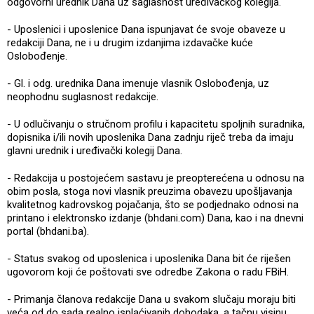
odgovorni urednik Dana uz saglasnost uređivačkog kolegija.
- Uposlenici i uposlenice Dana ispunjavat će svoje obaveze u
redakciji Dana, ne i u drugim izdanjima izdavačke kuće
Oslobođenje.
- Gl. i odg. urednika Dana imenuje vlasnik Oslobođenja, uz
neophodnu suglasnost redakcije.
- U odlučivanju o stručnom profilu i kapacitetu spoljnih suradnika,
dopisnika i/ili novih uposlenika Dana zadnju riječ treba da imaju
glavni urednik i uređivački kolegij Dana.
- Redakcija u postojećem sastavu je preopterećena u odnosu na
obim posla, stoga novi vlasnik preuzima obavezu upošljavanja
kvalitetnog kadrovskog pojačanja, što se podjednako odnosi na
printano i elektronsko izdanje (bhdani.com) Dana, kao i na dnevni
portal (bhdani.ba).
- Status svakog od uposlenica i uposlenika Dana bit će riješen
ugovorom koji će poštovati sve odredbe Zakona o radu FBiH.
- Primanja članova redakcije Dana u svakom slučaju moraju biti
veća od do sada realno isplaćivanih dohodaka, a tačnu visinu