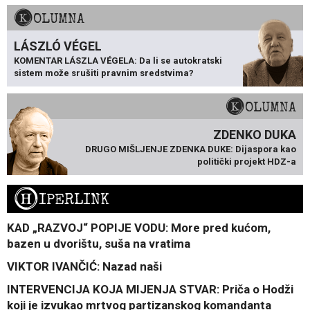
KOLUMNA
LÁSZLÓ VÉGEL
KOMENTAR LÁSZLA VÉGELA: Da li se autokratski
sistem može srušiti pravnim sredstvima?
KOLUMNA
ZDENKO DUKA
DRUGO MIŠLJENJE ZDENKA DUKE: Dijaspora kao
politički projekt HDZ-a
H
IPERLINK
KAD „RAZVOJ“ POPIJE VODU: More pred kućom,
bazen u dvorištu, suša na vratima
VIKTOR IVANČIĆ: Nazad naši
INTERVENCIJA KOJA MIJENJA STVAR: Priča o Hodži
koji je izvukao mrtvog partizanskog komandanta