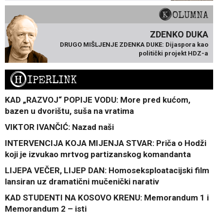
KOLUMNA
ZDENKO DUKA
DRUGO MIŠLJENJE ZDENKA DUKE: Dijaspora kao
politički projekt HDZ-a
H
IPERLINK
KAD „RAZVOJ“ POPIJE VODU: More pred kućom,
bazen u dvorištu, suša na vratima
VIKTOR IVANČIĆ: Nazad naši
INTERVENCIJA KOJA MIJENJA STVAR: Priča o Hodži
koji je izvukao mrtvog partizanskog komandanta
LIJEPA VEČER, LIJEP DAN: Homoseksploatacijski film
lansiran uz dramatični mučenički narativ
KAD STUDENTI NA KOSOVO KRENU: Memorandum 1 i
Memorandum 2 – isti