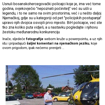
Usnuli bosanskohercegovački policajci koje je, ima već tome
godina, ovjekovječio "nepoznati počinitelj" već su ušli u
legendu, i to ne samo na ovim prostorima, već i u nešto daljoj
Njemačkoj, gdje su u kategoriji od pet "policijskih postupanja"
upravo njih dvojica osvojili prvo mjesto. BiH policajce, već ste
tko zna koliko puta vidjeli, a u nastavku pogledajte i njihovu
žestoku međunarodnu konkurenciju
Inače, sljedeće
fotografije
webom kruže u powerpointu, a uz njih
idu i pripadajući
šaljivi komentari na njemačkom jeziku
, koje
ovom prigodom, ipak nećemo prenijeti ...