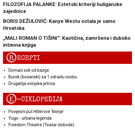
FILOZOFIJA PALANKE: Estetski kriteriji huliganske
zajednice
BORIS DEŽULOVIĆ: Kanye Westu ostala je samo
Hrvatska
„MALI ROMAN O TIŠINI“: Kaotična, zamršena i duboko
intimna knjiga
R
ECEPTI
Domaći sok od bazge
Burek (bosanski) za 1 odraslu osobu
Drugačija svinjska jetrica
E
-CIKLOPEDIJA
Povijesni put Hitlerove 'klonje'
Yugo - urbana legenda
Freedom Theatre (Teatar slobode)