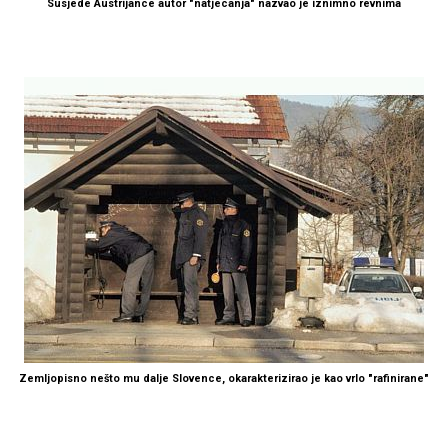
Susjede Austrijance autor "natjecanja" nazvao je iznimno revnima
Zemljopisno nešto mu dalje Slovence, okarakterizirao je kao vrlo "rafinirane"