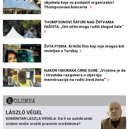
objekata koje su postavili organizatori
Thompsonova koncerta
THOMPSONOVI ŠATORI NAD ŽRTVAMA
FAŠISTA: „Oni očito mogu raditi štogod žele“
ŽUTA PISMA: Kritički film koji nije mogao biti
snimljen u Turskoj
NAKON ISKORAKA CRNE GORE: „Vrijeme je da
i Hrvatska razgovara o utjecaju
menstruacije na radni život žena“
KOLUMNA
LÁSZLÓ VÉGEL
KOMENTAR LÁSZLA VÉGELA: Da li se autokratski
sistem može srušiti pravnim sredstvima?