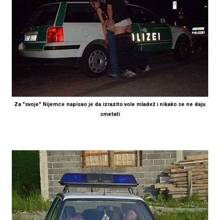
Za "svoje" Nijemce napisao je da izrazito vole mladež i nikako se ne daju
smetati