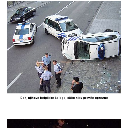
Dok, njihove belgijske kolege, očito nisu previše oprezne