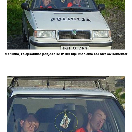
Međutim, za apsolutne pobjednike iz BiH nije imao ama baš nikakav komentar