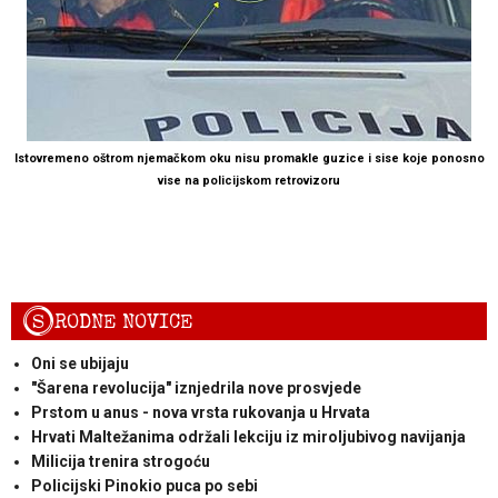
Istovremeno oštrom njemačkom oku nisu promakle guzice i sise koje ponosno
vise na policijskom retrovizoru
S
RODNE NOVICE
Oni se ubijaju
"Šarena revolucija" iznjedrila nove prosvjede
Prstom u anus - nova vrsta rukovanja u Hrvata
Hrvati Maltežanima održali lekciju iz miroljubivog navijanja
Milicija trenira strogoću
Policijski Pinokio puca po sebi