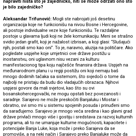
napraviti ništa što je zajedničko, niti se može održati ono što
je bilo zajedničko?
Aleksandar Trifunović:
Mogli ste nabrojati još desetinu
organizacija koje ne funkcionišu na nivou Bosne i Hercegovine,
ali postoje individualne veze koje funkcionišu. Te razdaljine
postoje u glavama ljudi koji ne žele komunikaciju. Meni se strašno
svidio jedan grafit, koji je nažalost izbrisan, a koji glasi: “Slušajući
njih, postali smo kao oni”. To je, naravno, aluzija na političare. Ako
pogledate uspjehe koje umjetnici ove države postižu u
inostanstvu, oni uglavnom nisu vezani za kulturu
manifestacionog tipa koju najčešće finansira država. Uspjeh na
međunarodnom planu i u regiji postižu oni koji nemaju baš
mnogo dodirnih tačaka sa sistemom, što svjedoči o tome da
najbolji ne pristaju da budu dio vladajućih obrazaca. Njihovi
uspjesi govore da mali svjetovi, kao što su ovi
bosanskohercegovački, ne mogu opstati bez povezanosti i
saradnje. Sarajevo ne može preskočiti Banjaluku i Mostar i
obratno, svi smo mi u sistemu spojenih posuda i prinuđeni smo
da sarađujemo. Sarajevo je mnogo veća sredina i kao glavni grad
države privlači mnogo više i gostiju i sredstava za razvoj kulturnih
programa, ali to ne umanjuje kulturne mogućnosti, kapacitete i
potencijale Banja Luke, koja može i preko Sarajeva da se
promoviše, a na neki način i Sarajevo preko Banjaluke može da