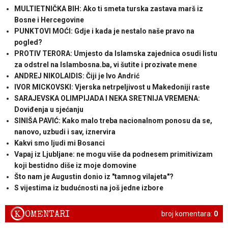
MULTIETNIČKA BIH: Ako ti smeta turska zastava marš iz
Bosne i Hercegovine
PUNKTOVI MOĆI: Gdje i kada je nestalo naše pravo na
pogled?
PROTIV TERORA: Umjesto da Islamska zajednica osudi listu
za odstrel na Islambosna.ba, vi šutite i prozivate mene
ANDREJ NIKOLAIDIS: Čiji je Ivo Andrić
IVOR MICKOVSKI: Vjerska netrpeljivost u Makedoniji raste
SARAJEVSKA OLIMPIJADA I NEKA SRETNIJA VREMENA:
Doviđenja u sjećanju
SINIŠA PAVIĆ: Kako malo treba nacionalnom ponosu da se,
nanovo, uzbudi i sav, iznervira
Kakvi smo ljudi mi Bosanci
Vapaj iz Ljubljane: ne mogu više da podnesem primitivizam
koji bestidno diše iz moje domovine
Što nam je Augustin donio iz "tamnog vilajeta"?
S vijestima iz budućnosti na još jedne izbore
K
OMENTARI
broj komentara:
0