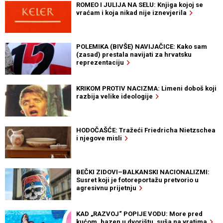
ROMEO I JULIJA NA SELU: Knjiga kojoj se
vraćam i koja nikad nije iznevjerila
POLEMIKA (BIVŠE) NAVIJAČICE: Kako sam
(zasad) prestala navijati za hrvatsku
reprezentaciju
KRIKOM PROTIV NACIZMA: Limeni doboš koji
razbija velike ideologije
HODOČAŠĆE: Tražeći Friedricha Nietzschea
i njegove misli
BEČKI ZIDOVI–BALKANSKI NACIONALIZMI:
Susret koji je fotoreportažu pretvorio u
agresivnu prijetnju
KAD „RAZVOJ“ POPIJE VODU: More pred
kućom, bazen u dvorištu, suša na vratima