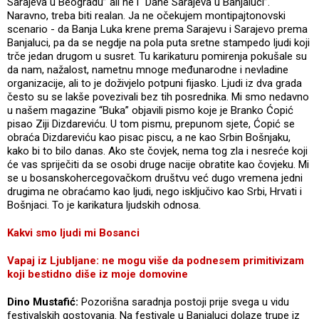
Sarajeva u Beogradu” ali ne i “Dane Sarajeva u Banjaluci”.
Naravno, treba biti realan. Ja ne očekujem montipajtonovski
scenario - da Banja Luka krene prema Sarajevu i Sarajevo prema
Banjaluci, pa da se negdje na pola puta sretne stampedo ljudi koji
trče jedan drugom u susret. Tu karikaturu pomirenja pokušale su
da nam, nažalost, nametnu mnoge međunarodne i nevladine
organizacije, ali to je doživjelo potpuni fijasko. Ljudi iz dva grada
često su se lakše povezivali bez tih posrednika. Mi smo nedavno
u našem magazine “Buka” objavili pismo koje je Branko Ćopić
pisao Ziji Dizdareviću. U tom pismu, prepunom sjete, Ćopić se
obraća Dizdareviću kao pisac piscu, a ne kao Srbin Bošnjaku,
kako bi to bilo danas. Ako ste čovjek, nema tog zla i nesreće koji
će vas spriječiti da se osobi druge nacije obratite kao čovjeku. Mi
se u bosanskohercegovačkom društvu već dugo vremena jedni
drugima ne obraćamo kao ljudi, nego isključivo kao Srbi, Hrvati i
Bošnjaci. To je karikatura ljudskih odnosa.
Kakvi smo ljudi mi Bosanci
Vapaj iz Ljubljane: ne mogu više da podnesem primitivizam
koji bestidno diše iz moje domovine
Dino Mustafić:
Pozorišna saradnja postoji prije svega u vidu
festivalskih gostovanja. Na festivale u Banjaluci dolaze trupe iz