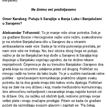
Banjaluku.
Ne živimo već preživljavamo
Omer Karabeg: Putuju li Sarajlije u Banja Luku i Banjalučani
u Sarajevo?
Aleksandar Trifunović:
To je manje-više stvar potreba. Dok je
za građane Bosne i Hercegovine važio vizni režim, svakodnevno
je na stotine Banjalučana išlo u Sarajevo da u stranim
ambasadama vade vize. Sada je ta vrsta putovanja prestala, jer
nam vize više ne trebaju. No, bez obzira zbog čega se putuje,
važno je da se Banjalučan koji dođe u Sarajevo ili Sarajlija koji
doputuje u Banjaluku osjećaju ugodno, da ne dožive nikave
neprijatnosti. Činjenica je da su trenutno Banjaluka i Sarajevo dva
grada koja su izuzetno udaljena jedan od drugog. Političari su
mnogo radili na tome da tako bude. To je u suštini nastavak ratne
politike - sprečavanjem komunikacije praktično ubijate svaku
potrebu da ta dva grada imaju bilo kakvu vrstu dijaloga. Političari
koji se žale na ovu državu i koji, mada međusobno komuniciraju,
šire atmosferu netrpeljivisti i nesaradnje imaju najviše koristi od
te države. Oni, za razliku od običnih ljudi, redovno primaju svoje
velike plate i imaju značajne priviligije. Pitam se kada će građani
početi da razmišljaju svojom glavom i zapitati se: “Pa čekaj,