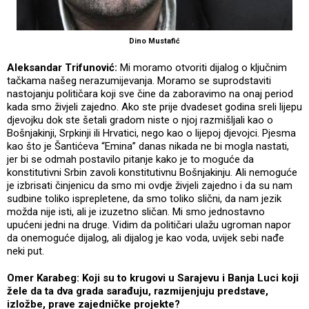
Dino Mustafić
Aleksandar Trifunović:
Mi moramo otvoriti dijalog o ključnim
tačkama našeg nerazumijevanja. Moramo se suprodstaviti
nastojanju političara koji sve čine da zaboravimo na onaj period
kada smo živjeli zajedno. Ako ste prije dvadeset godina sreli lijepu
djevojku dok ste šetali gradom niste o njoj razmišljali kao o
Bošnjakinji, Srpkinji ili Hrvatici, nego kao o lijepoj djevojci. Pjesma
kao što je Šantićeva “Emina” danas nikada ne bi mogla nastati,
jer bi se odmah postavilo pitanje kako je to moguće da
konstitutivni Srbin zavoli konstitutivnu Bošnjakinju. Ali nemoguće
je izbrisati činjenicu da smo mi ovdje živjeli zajedno i da su nam
sudbine toliko isprepletene, da smo toliko slični, da nam jezik
možda nije isti, ali je izuzetno sličan. Mi smo jednostavno
upućeni jedni na druge. Vidim da političari ulažu ugroman napor
da onemoguće dijalog, ali dijalog je kao voda, uvijek sebi nađe
neki put.
Omer Karabeg: Koji su to krugovi u Sarajevu i Banja Luci koji
žele da ta dva grada sarađuju, razmijenjuju predstave,
izložbe, prave zajedničke projekte?