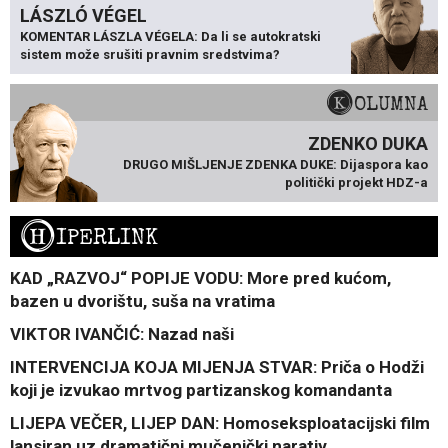
LÁSZLÓ VÉGEL
KOMENTAR LÁSZLA VÉGELA: Da li se autokratski
sistem može srušiti pravnim sredstvima?
KOLUMNA
ZDENKO DUKA
DRUGO MIŠLJENJE ZDENKA DUKE: Dijaspora kao
politički projekt HDZ-a
H
IPERLINK
KAD „RAZVOJ“ POPIJE VODU: More pred kućom,
bazen u dvorištu, suša na vratima
VIKTOR IVANČIĆ: Nazad naši
INTERVENCIJA KOJA MIJENJA STVAR: Priča o Hodži
koji je izvukao mrtvog partizanskog komandanta
LIJEPA VEČER, LIJEP DAN: Homoseksploatacijski film
lansiran uz dramatični mučenički narativ