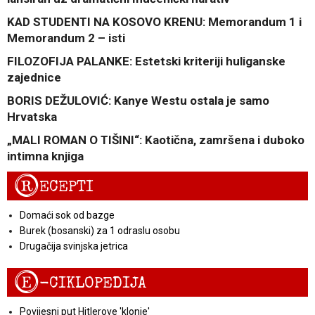
KAD STUDENTI NA KOSOVO KRENU: Memorandum 1 i
Memorandum 2 – isti
FILOZOFIJA PALANKE: Estetski kriteriji huliganske
zajednice
BORIS DEŽULOVIĆ: Kanye Westu ostala je samo
Hrvatska
„MALI ROMAN O TIŠINI“: Kaotična, zamršena i duboko
intimna knjiga
R
ECEPTI
Domaći sok od bazge
Burek (bosanski) za 1 odraslu osobu
Drugačija svinjska jetrica
E
-CIKLOPEDIJA
Povijesni put Hitlerove 'klonje'