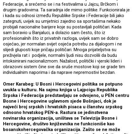
Federacije, a srećemo se i na festivalima u Jajcu, Brčkom i
drugim gradovima. Ta saradnja ide mimo politike. Funkcionirala je
i kada su odnosi između Republike Srpske i Federacije bili jako
zategnuti, uvijek su umjetnici zajedno sa sportašima nekako
probijali nacionalne barijere koje su postavljali političari. Kada
sam boravio u Banjaluci, a dolazio sam često, što iz
profesionalnih što iz privatnih razloga, uvijek sam se dobro
osjećao, jer normalan svijet osjeća potrebu za dijalogom i ne
slijedi gluposti koje pričaju političari. Mnoga prijateljstva su
preživjela rat i podjele, normalni ljudi nisu dozvolili da budu
intoksinirani nacionalizmom. Nažalost, politički i vjerski lideri i
obrazovni sistem čine sve da sruše mostove koji se grade tim
individualnim naporima i da naprave nepremostivi bezdan.
Omer Karabeg: U Bosni i Hercegovini politika se potpuno
uvukla u kulturu. Na sajmu knjiga u Lajpcigu Republika
Srpska i Federacija predstavljaju se odvojeno, u PEN centru
Bosne i Hercegovine uglavnom sjede Bošnjaci, dok je
najveći broj srpskih i hrvatskih pisaca u članstvu srpskog
odnosno hrvatskog PEN-a. Rastura se jedinstvena
novinarska organizacija, uništava se Televizija Bosne i
Hercegovine, društvo književnika ne funkcioniše kao
bosanskohercegovačka organizacija. Zašto se ne može