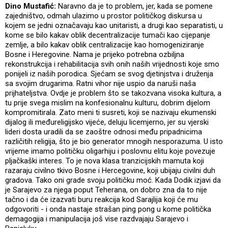
Dino Mustafić:
Naravno da je to problem, jer, kada se pomene
zajedništvo, odmah ulazimo u prostor političkog diskursa u
kojem se jedni označavaju kao unitaristi, a drugi kao separatisti, u
kome se bilo kakav oblik decentralizacije tumači kao cijepanje
zemlje, a bilo kakav oblik centralizacije kao homogeniziranje
Bosne i Heregovine. Nama je prijeko potrebna ozbiljna
rekonstrukcija i rehabilitacija svih onih naših vrijednosti koje smo
ponijeli iz naših porodica. Sjećam se svog djetinjstva i druženja
sa svojim drugarima. Ratni vihor nije uspio da naruši naša
prijhateljstva. Ovdje je problem što se takozvana visoka kultura, a
tu prije svega mislim na konfesionalnu kulturu, dobrim dijelom
kompromitirala. Zato meni ti susreti, koji se nazivaju ekumenski
dijalog ili međureligijsko vijeće, deluju licemjerno, jer su vjerski
lideri dosta uradili da se zaoštre odnosi među pripadnicima
različitih religija, što je bio generator mnogih nesporazuma. U isto
vrijeme imamo političku oligarhiju i poslovnu elitu koje povezuje
pljačkaški interes. To je nova klasa tranzicijskih mamuta koji
razaraju civilno tkivo Bosne i Hercegovine, koji ubijaju civilni duh
gradova. Tako oni grade svoju političku moć. Kada Dodik izjavi da
je Sarajevo za njega poput Teherana, on dobro zna da to nije
tačno i da će izazvati buru reakcija kod Sarajlija koji će mu
odgovoriti - i onda nastaje strašan ping pong u kome politička
demagogija i manipulacija još vise razdvajaju Sarajevo i