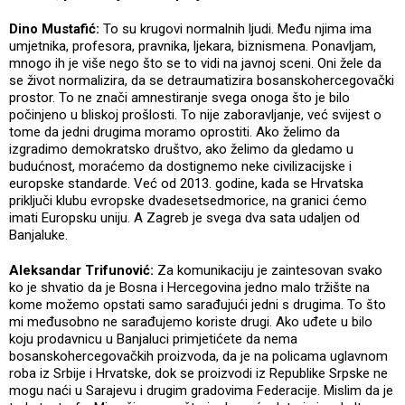
Dino Mustafić:
To su krugovi normalnih ljudi. Među njima ima
umjetnika, profesora, pravnika, ljekara, biznismena. Ponavljam,
mnogo ih je više nego što se to vidi na javnoj sceni. Oni žele da
se život normalizira, da se detraumatizira bosanskohercegovački
prostor. To ne znači amnestiranje svega onoga što je bilo
počinjeno u bliskoj prošlosti. To nije zaboravljanje, već svijest o
tome da jedni drugima moramo oprostiti. Ako želimo da
izgradimo demokratsko društvo, ako želimo da gledamo u
budućnost, moraćemo da dostignemo neke civilizacijske i
europske standarde. Već od 2013. godine, kada se Hrvatska
priključi klubu evropske dvadesetsedmorice, na granici ćemo
imati Europsku uniju. A Zagreb je svega dva sata udaljen od
Banjaluke.
Aleksandar Trifunović:
Za komunikaciju je zaintesovan svako
ko je shvatio da je Bosna i Hercegovina jedno malo tržište na
kome možemo opstati samo sarađujući jedni s drugima. To što
mi međusobno ne sarađujemo koriste drugi. Ako uđete u bilo
koju prodavnicu u Banjaluci primjetićete da nema
bosanskohercegovačkih proizvoda, da je na policama uglavnom
roba iz Srbije i Hrvatske, dok se proizvodi iz Republike Srpske ne
mogu naći u Sarajevu i drugim gradovima Federacije. Mislim da je