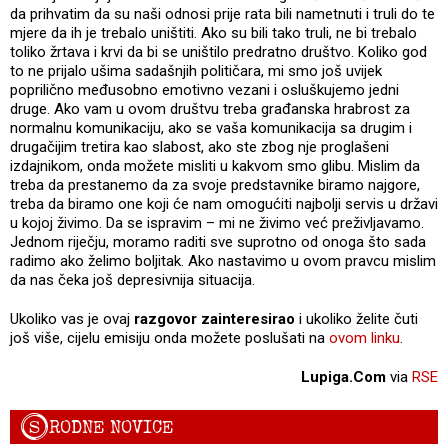
da prihvatim da su naši odnosi prije rata bili nametnuti i truli do te
mjere da ih je trebalo uništiti. Ako su bili tako truli, ne bi trebalo
toliko žrtava i krvi da bi se uništilo predratno društvo. Koliko god
to ne prijalo ušima sadašnjih političara, mi smo još uvijek
poprilično međusobno emotivno vezani i osluškujemo jedni
druge. Ako vam u ovom društvu treba građanska hrabrost za
normalnu komunikaciju, ako se vaša komunikacija sa drugim i
drugačijim tretira kao slabost, ako ste zbog nje proglašeni
izdajnikom, onda možete misliti u kakvom smo glibu. Mislim da
treba da prestanemo da za svoje predstavnike biramo najgore,
treba da biramo one koji će nam omogućiti najbolji servis u državi
u kojoj živimo. Da se ispravim – mi ne živimo već preživljavamo.
Jednom riječju, moramo raditi sve suprotno od onoga što sada
radimo ako želimo boljitak. Ako nastavimo u ovom pravcu mislim
da nas čeka još depresivnija situacija.
Ukoliko vas je ovaj
razgovor zainteresirao
i ukoliko želite čuti
još više, cijelu emisiju onda možete poslušati na
ovom linku
.
Lupiga.Com
via
RSE
S
RODNE NOVICE