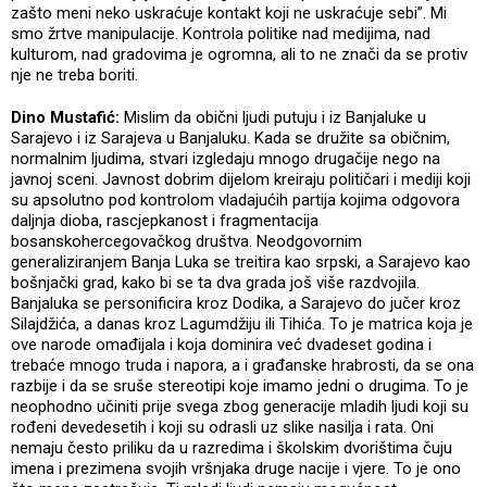
zašto meni neko uskraćuje kontakt koji ne uskraćuje sebi”. Mi
smo žrtve manipulacije. Kontrola politike nad medijima, nad
kulturom, nad gradovima je ogromna, ali to ne znači da se protiv
nje ne treba boriti.
Dino Mustafić:
Mislim da obični ljudi putuju i iz Banjaluke u
Sarajevo i iz Sarajeva u Banjaluku. Kada se družite sa običnim,
normalnim ljudima, stvari izgledaju mnogo drugačije nego na
javnoj sceni. Javnost dobrim dijelom kreiraju političari i mediji koji
su apsolutno pod kontrolom vladajućih partija kojima odgovora
daljnja dioba, rascjepkanost i fragmentacija
bosanskohercegovačkog društva. Neodgovornim
generaliziranjem Banja Luka se treitira kao srpski, a Sarajevo kao
bošnjački grad, kako bi se ta dva grada još više razdvojila.
Banjaluka se personificira kroz Dodika, a Sarajevo do jučer kroz
Silajdžića, a danas kroz Lagumdžiju ili Tihića. To je matrica koja je
ove narode omađijala i koja dominira već dvadeset godina i
trebaće mnogo truda i napora, a i građanske hrabrosti, da se ona
razbije i da se sruše stereotipi koje imamo jedni o drugima. To je
neophodno učiniti prije svega zbog generacije mladih ljudi koji su
rođeni devedesetih i koji su odrasli uz slike nasilja i rata. Oni
nemaju često priliku da u razredima i školskim dvorištima čuju
imena i prezimena svojih vršnjaka druge nacije i vjere. To je ono