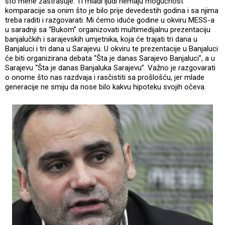
što mene zastrašuje. Ti mladi ljudi nemaju mogućnost
komparacije sa onim što je bilo prije devedestih godina i sa njima
treba raditi i razgovarati. Mi ćemo iduće godine u okviru MESS-a
u saradnji sa “Bukom” organizovati multimedijalnu prezentaciju
banjalučkih i sarajevskih umjetnika, koja će trajati tri dana u
Banjaluci i tri dana u Sarajevu. U okviru te prezentacije u Banjaluci
će biti organizirana debata “Šta je danas Sarajevo Banjaluci”, a u
Sarajevu “Šta je danas Banjaluka Sarajevu”. Važno je razgovarati
o onome što nas razdvaja i rasčistiti sa prošlošću, jer mlade
generacije ne smiju da nose bilo kakvu hipoteku svojih očeva.