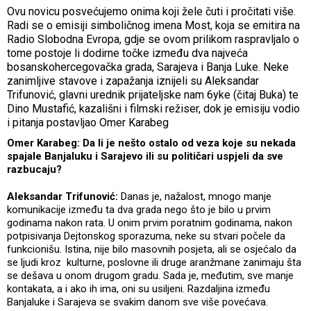
Ovu novicu posvećujemo onima koji žele čuti i pročitati više.
Radi se o emisiji simboličnog imena Most, koja se emitira na
Radio Slobodna Evropa, gdje se ovom prilikom raspravljalo o
tome postoje li dodirne točke između dva najveća
bosanskohercegovačka grada, Sarajeva i Banja Luke. Neke
zanimljive stavove i zapažanja iznijeli su Aleksandar
Trifunović, glavni urednik prijateljske nam 6yke (čitaj Buka) te
Dino Mustafić, kazališni i filmski režiser, dok je emisiju vodio
i pitanja postavljao Omer Karabeg
Omer Karabeg: Da li je nešto ostalo od veza koje su nekada
spajale Banjaluku i Sarajevo ili su političari uspjeli da sve
razbucaju?
Aleksandar Trifunović:
Danas je, nažalost, mnogo manje
komunikacije između ta dva grada nego što je bilo u prvim
godinama nakon rata. U onim prvim poratnim godinama, nakon
potpisivanja Dejtonskog sporazuma, neke su stvari počele da
funkcionišu. Istina, nije bilo masovnih posjeta, ali se osjećalo da
se ljudi kroz kulturne, poslovne ili druge aranžmane zanimaju šta
se dešava u onom drugom gradu. Sada je, međutim, sve manje
kontakata, a i ako ih ima, oni su usiljeni. Razdaljina između
Banjaluke i Sarajeva se svakim danom sve više povećava.