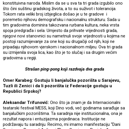
konstituivna naroda. Mislim da se u sva ta tri grada izgubilo ono
što čini suštinu gradskog života, a to su suživot i tolerancija.
Tokom rata veliki broj izbjeglica došao je u te gradove i
poremetio njihovu demografsku i nacionalnu strukturu. Sada u
tim gradovima dominira takozvana rurbana kultura, neka vrsta
spoja predgrađa i sela. Umjesto da prihvate vrijednosti grada,
njegovi novi stanovnici su nametnuli svoje vrijednosti u kojima ne
postoji razumijevanje za one koji su drugačiji od njih, koji ne
pripadaju njihovom vjerskom i nacionalnom miljeu. Ova tri grada
su izmijenila svoja lica, kao što je to slučaj i sa drugim većim
gradovima u regiji.
Strašan ping-pong koji razdvaja dva grada
Omer Karabeg: Gostuju li banjalučka pozorišta u Sarajevu,
Tuzli ili Zenici i da li pozorišta iz Federacije gostuju u
Republici Srpskoj?
Aleksandar Trifunović:
Ono što ja znam je da Internacionalni
teatarski festival MESS, koji Dino vodi, već godinama sarađuje sa
banjalučkim pozorištima. Ta saradnja nije institucionalna, ona je
rezultat napora i entuzijazma pojedinaca. Institucije ne
podržavaju tu saradnju. Recimo, mi imamo manifestaciju “Dani