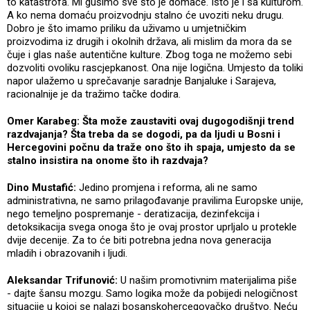
to katastrofa. Mi gušimo sve što je domaće. Isto je i sa kulturom.
A ko nema domaću proizvodnju stalno će uvoziti neku drugu.
Dobro je što imamo priliku da uživamo u umjetničkim
proizvodima iz drugih i okolnih država, ali mislim da mora da se
čuje i glas naše autentične kulture. Zbog toga ne možemo sebi
dozvoliti ovoliku rascjepkanost. Ona nije logična. Umjesto da toliki
napor ulažemo u sprečavanje saradnje Banjaluke i Sarajeva,
racionalnije je da tražimo tačke dodira.
Omer Karabeg: Šta može zaustaviti ovaj dugogodišnji trend
razdvajanja? Šta treba da se dogodi, pa da ljudi u Bosni i
Hercegovini počnu da traže ono što ih spaja, umjesto da se
stalno insistira na onome što ih razdvaja?
Dino Mustafić:
Jedino promjena i reforma, ali ne samo
administrativna, ne samo prilagođavanje pravilima Europske unije,
nego temeljno pospremanje - deratizacija, dezinfekcija i
detoksikacija svega onoga što je ovaj prostor uprljalo u protekle
dvije decenije. Za to će biti potrebna jedna nova generacija
mladih i obrazovanih i ljudi.
Aleksandar Trifunović:
U našim promotivnim materijalima piše
- dajte šansu mozgu. Samo logika može da pobijedi nelogičnost
situacije u kojoj se nalazi bosanskohercegovačko društvo. Neću