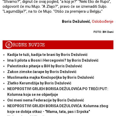
"Stvarno?", dignut će ovaj pogled, "a koji je?" "Neki Elio de Rupo",
odgovorit će mu Mujo. "A Zlajo?", pravo će se iznenaditi Suljo.
"Lagumdžija?", na to će Mujo. "Otišo za premijera u Belgiju."
Boris Dežulović
,
Oslobođenje
FOTO: BH Dani
S
RODNE NOVICE
Kadija te tuži, kadija te brani by Boris Dežulović
Ima li pilota u Bosni i Hercegovini? by Boris Dežulović
Palestinsko pitanje u BiH by Boris Dežulović
Zakon zimske čarape by Boris Dežulović
Muslimanka majka Knežopoljka by Boris Dežulović
Zlatko Kerumdžija by Boris Dežulović
NEOPROSTIVI GRIJEH BORISA DEŽULOVIĆA PO TREĆI PUT:
Kolumna koja se ne objavljuje
Oni meni nema Federacije by Boris Dežulović
NEOPROSTIVI GRIJEH BORISA DEŽULOVIĆA: Kolumna zbog
koje se dobija otkaz - "Mama, tata, pas i Srpska"