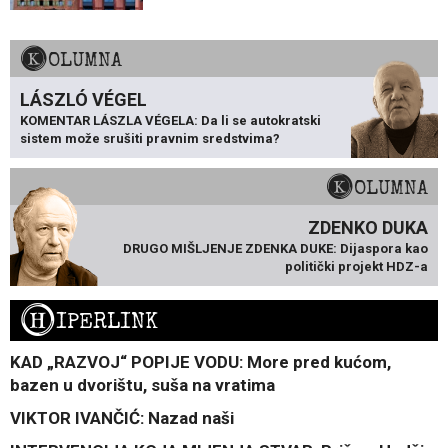
KOLUMNA
LÁSZLÓ VÉGEL
KOMENTAR LÁSZLA VÉGELA: Da li se autokratski
sistem može srušiti pravnim sredstvima?
KOLUMNA
ZDENKO DUKA
DRUGO MIŠLJENJE ZDENKA DUKE: Dijaspora kao
politički projekt HDZ-a
H
IPERLINK
KAD „RAZVOJ“ POPIJE VODU: More pred kućom,
bazen u dvorištu, suša na vratima
VIKTOR IVANČIĆ: Nazad naši