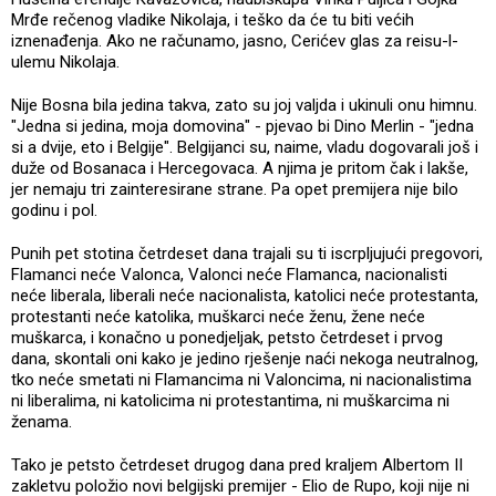
Mrđe rečenog vladike Nikolaja, i teško da će tu biti većih
iznenađenja. Ako ne računamo, jasno, Cerićev glas za reisu-l-
ulemu Nikolaja.
Nije Bosna bila jedina takva, zato su joj valjda i ukinuli onu himnu.
"Jedna si jedina, moja domovina" - pjevao bi Dino Merlin - "jedna
si a dvije, eto i Belgije". Belgijanci su, naime, vladu dogovarali još i
duže od Bosanaca i Hercegovaca. A njima je pritom čak i lakše,
jer nemaju tri zainteresirane strane. Pa opet premijera nije bilo
godinu i pol.
Punih pet stotina četrdeset dana trajali su ti iscrpljujući pregovori,
Flamanci neće Valonca, Valonci neće Flamanca, nacionalisti
neće liberala, liberali neće nacionalista, katolici neće protestanta,
protestanti neće katolika, muškarci neće ženu, žene neće
muškarca, i konačno u ponedjeljak, petsto četrdeset i prvog
dana, skontali oni kako je jedino rješenje naći nekoga neutralnog,
tko neće smetati ni Flamancima ni Valoncima, ni nacionalistima
ni liberalima, ni katolicima ni protestantima, ni muškarcima ni
ženama.
Tako je petsto četrdeset drugog dana pred kraljem Albertom II
zakletvu položio novi belgijski premijer - Elio de Rupo, koji nije ni