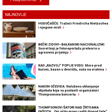
NAJNOVIJE
HODOČAŠĆE: Tražeći Friedricha Nietzschea
i njegove misli
BEČKI ZIDOVI–BALKANSKI NACIONALIZMI:
Susret koji je fotoreportažu pretvorio u
agresivnu prijetnju
KAD „RAZVOJ“ POPIJE VODU: More pred
kućom, bazen u dvorištu, suša na vratima
NAKON OČEVIDA: Naloženo uklanjanje
objekata koje su postavili organizatori
Thompsonova koncerta
THOMPSONOVI ŠATORI NAD ŽRTVAMA
FAŠISTA: „Oni očito mogu raditi štogod žele“