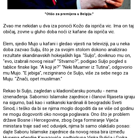
"Otišo za premijera u Belgiju."
Zvao me nekidan u dva iza ponoći Kožo da ispriča vic. Ima on taj
običaj, zovne u gluho doba noći iz kafane da ispriča vic.
Elem, sjedio Mujo u kafani i gledao vijesti na televiziji, pa u neka
doba zazvao Sulju, što je za svojim stolom dokono analizirao
rezultate skandinavskih hokejaških liga. "Suljo", doviknuo mu on,
"evo, izabrali novog reisa!" "Stvarno?", podigao Suljo pogled s
tablice finske lige. "A koji je?" "Neki Muamer iz Tutina", odgovorio
mu Mujo. "E jebiga", rezignirano će Suljo, više za sebe nego za
Muju. "Znači, opet musliman."
Rekao bi Suljo, zagledan u kladioničarsku ponudu - nema
iznenađenja. Sabornici Islamske zajednice i članovi Rijaseta igraju
na sigurno, baš kao i vatikanski kardinali ili beogradski Sveti
Sinod, i teško da bi se njima moglo dogoditi da se više od godinu
ne mogu dogovoriti oko novoga poglavara. Ono što je problem
države Bosne i Hercegovine, zbog čega formiranje Vijeća
ministara traje sad već oduvijek, njima bi samo olakšalo posao:
dajte Saboru Islamske zajednice da novog reisa bira između
Huseina efendije Kavazovića, nadbiskupa Vinka Puljića i Gojka