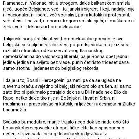
Flamanac, ni Valonac, niti u strogom, dakle balkanskom smislu
riječi, uopće Belgijanac, već - talijanski imigrant. I koji, nadalje, nije
ni nacionalist ni liberal, već socijalist, pa ni katolik ni protestant,
već ateist. I najzad, u onom strogom smislu riječi, ni muškarac ni
žena, već - deklarirani homoseksualac.
Talijanski socijalistički ateist homoseksualac pomirio je sve
belgijske sukobljene strane, šest potpredsjednika mu je iz šest
različitih stranaka, od konzervativnog flamanskog
demokršćanina do valonskog liberala, pa je Bosna opet jedna i
jedina, jedina na svijetu bez vlade, punih četiristo trideset dana,
samo stotinu i jedanaest do belgijskog rekorda.
I da je u toj Bosni i Hercegovini pameti, pa da se ugleda na
sjevernu braću, svejedno bi belgijski rekord bio srušen, ali samo
zato što bi ipak malo potrajalo dok se u BiH nađe neki Elio de
Rupo, netko dakle tko nije ni Bošnjak ni Hrvat ni Srbin, ni
musliman ni pravoslavac ni katolik, ni ljevičar ni desničar ni Zlatko
Lagumdžija.
Svakako bi, međutim, manje trajalo nego dok se nađe ono što
bosanskohercegovačke etnopolitičke elite kao spasonosno
rješenje traže sada: nekog desničarskog ljevičara iz