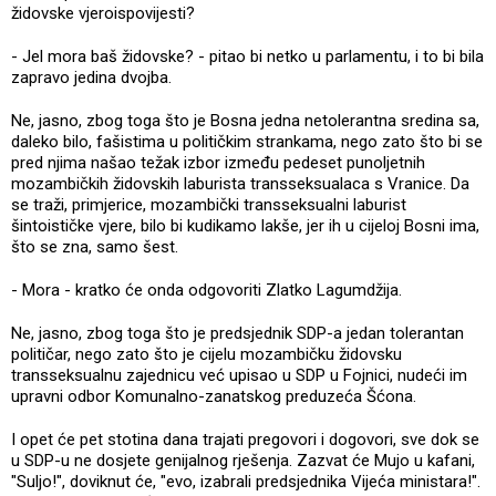
židovske vjeroispovijesti?
- Jel mora baš židovske? - pitao bi netko u parlamentu, i to bi bila
zapravo jedina dvojba.
Ne, jasno, zbog toga što je Bosna jedna netolerantna sredina sa,
daleko bilo, fašistima u političkim strankama, nego zato što bi se
pred njima našao težak izbor između pedeset punoljetnih
mozambičkih židovskih laburista transseksualaca s Vranice. Da
se traži, primjerice, mozambički transseksualni laburist
šintoističke vjere, bilo bi kudikamo lakše, jer ih u cijeloj Bosni ima,
što se zna, samo šest.
- Mora - kratko će onda odgovoriti Zlatko Lagumdžija.
Ne, jasno, zbog toga što je predsjednik SDP-a jedan tolerantan
političar, nego zato što je cijelu mozambičku židovsku
transseksualnu zajednicu već upisao u SDP u Fojnici, nudeći im
upravni odbor Komunalno-zanatskog preduzeća Šćona.
I opet će pet stotina dana trajati pregovori i dogovori, sve dok se
u SDP-u ne dosjete genijalnog rješenja. Zazvat će Mujo u kafani,
"Suljo!", doviknut će, "evo, izabrali predsjednika Vijeća ministara!".