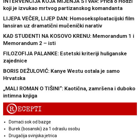
INTERVENCIJA KOJA MIJENJA STVAR: Priča o Hodži
koji je izvukao mrtvog partizanskog komandanta
LIJEPA VEČER, LIJEP DAN: Homoseksploatacijski film
lansiran uz dramatični mučenički narativ
KAD STUDENTI NA KOSOVO KRENU: Memorandum 1 i
Memorandum 2 – isti
FILOZOFIJA PALANKE: Estetski kriteriji huliganske
zajednice
BORIS DEŽULOVIĆ: Kanye Westu ostala je samo
Hrvatska
„MALI ROMAN O TIŠINI“: Kaotična, zamršena i duboko
intimna knjiga
R
ECEPTI
Domaći sok od bazge
Burek (bosanski) za 1 odraslu osobu
Drugačija svinjska jetrica