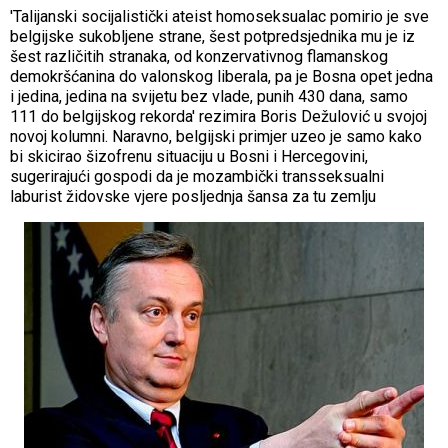
'Talijanski socijalistički ateist homoseksualac pomirio je sve
belgijske sukobljene strane, šest potpredsjednika mu je iz
šest različitih stranaka, od konzervativnog flamanskog
demokršćanina do valonskog liberala, pa je Bosna opet jedna
i jedina, jedina na svijetu bez vlade, punih 430 dana, samo
111 do belgijskog rekorda' rezimira Boris Dežulović u svojoj
novoj kolumni. Naravno, belgijski primjer uzeo je samo kako
bi skicirao šizofrenu situaciju u Bosni i Hercegovini,
sugerirajući gospodi da je mozambički transseksualni
laburist židovske vjere posljednja šansa za tu zemlju