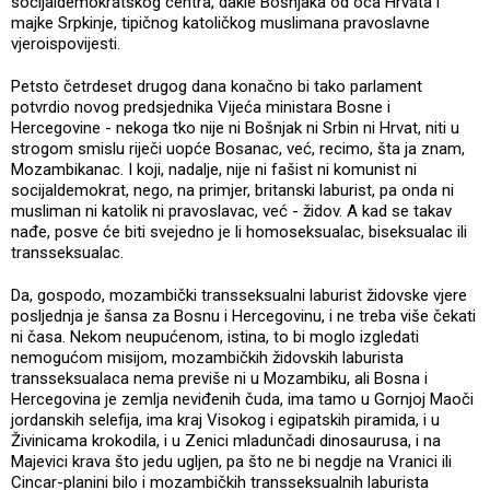
socijaldemokratskog centra, dakle Bošnjaka od oca Hrvata i
majke Srpkinje, tipičnog katoličkog muslimana pravoslavne
vjeroispovijesti.
Petsto četrdeset drugog dana konačno bi tako parlament
potvrdio novog predsjednika Vijeća ministara Bosne i
Hercegovine - nekoga tko nije ni Bošnjak ni Srbin ni Hrvat, niti u
strogom smislu riječi uopće Bosanac, već, recimo, šta ja znam,
Mozambikanac. I koji, nadalje, nije ni fašist ni komunist ni
socijaldemokrat, nego, na primjer, britanski laburist, pa onda ni
musliman ni katolik ni pravoslavac, već - židov. A kad se takav
nađe, posve će biti svejedno je li homoseksualac, biseksualac ili
transseksualac.
Da, gospodo, mozambički transseksualni laburist židovske vjere
posljednja je šansa za Bosnu i Hercegovinu, i ne treba više čekati
ni časa. Nekom neupućenom, istina, to bi moglo izgledati
nemogućom misijom, mozambičkih židovskih laburista
transseksualaca nema previše ni u Mozambiku, ali Bosna i
Hercegovina je zemlja neviđenih čuda, ima tamo u Gornjoj Maoči
jordanskih selefija, ima kraj Visokog i egipatskih piramida, i u
Živinicama krokodila, i u Zenici mladunčadi dinosaurusa, i na
Majevici krava što jedu ugljen, pa što ne bi negdje na Vranici ili
Cincar-planini bilo i mozambičkih transseksualnih laburista