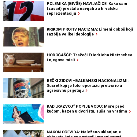
POLEMIKA (BIVŠE) NAVIJAČICE: Kako sam
(zasad) prestala navijati za hrvatsku
reprezentaciju
KRIKOM PROTIV NACIZMA: Limeni doboš koji
razbija velike ideologije
HODOČAŠĆE: Tražeći Friedricha Nietzschea
i njegove misli
BEČKI ZIDOVI–BALKANSKI NACIONALIZMI:
Susret koji je fotoreportažu pretvorio u
agresivnu prijetnju
KAD „RAZVOJ“ POPIJE VODU: More pred
kućom, bazen u dvorištu, suša na vratima
NAKON OČEVIDA: Naloženo uklanjanje
objekata koje su postavili organizatori