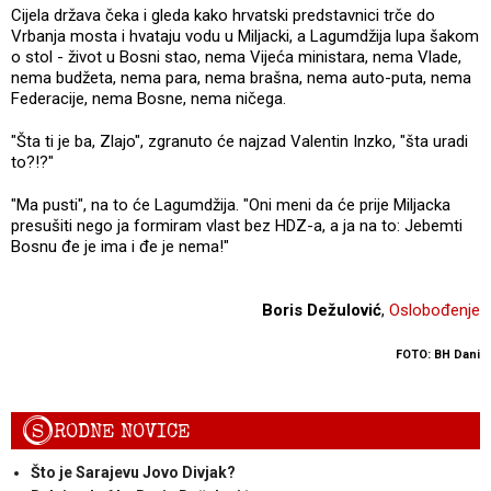
Cijela država čeka i gleda kako hrvatski predstavnici trče do
Vrbanja mosta i hvataju vodu u Miljacki, a Lagumdžija lupa šakom
o stol - život u Bosni stao, nema Vijeća ministara, nema Vlade,
nema budžeta, nema para, nema brašna, nema auto-puta, nema
Federacije, nema Bosne, nema ničega.
"Šta ti je ba, Zlajo", zgranuto će najzad Valentin Inzko, "šta uradi
to?!?"
"Ma pusti", na to će Lagumdžija. "Oni meni da će prije Miljacka
presušiti nego ja formiram vlast bez HDZ-a, a ja na to: Jebemti
Bosnu đe je ima i đe je nema!"
Boris Dežulović
,
Oslobođenje
FOTO: BH Dani
S
RODNE NOVICE
Što je Sarajevu Jovo Divjak?