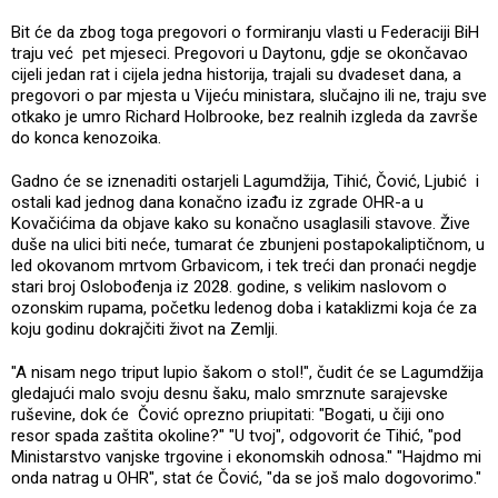
Bit će da zbog toga pregovori o formiranju vlasti u Federaciji BiH
traju već pet mjeseci. Pregovori u Daytonu, gdje se okončavao
cijeli jedan rat i cijela jedna historija, trajali su dvadeset dana, a
pregovori o par mjesta u Vijeću ministara, slučajno ili ne, traju sve
otkako je umro Richard Holbrooke, bez realnih izgleda da završe
do konca kenozoika.
Gadno će se iznenaditi ostarjeli Lagumdžija, Tihić, Čović, Ljubić i
ostali kad jednog dana konačno izađu iz zgrade OHR-a u
Kovačićima da objave kako su konačno usaglasili stavove. Žive
duše na ulici biti neće, tumarat će zbunjeni postapokaliptičnom, u
led okovanom mrtvom Grbavicom, i tek treći dan pronaći negdje
stari broj Oslobođenja iz 2028. godine, s velikim naslovom o
ozonskim rupama, početku ledenog doba i kataklizmi koja će za
koju godinu dokrajčiti život na Zemlji.
"A nisam nego triput lupio šakom o stol!", čudit će se Lagumdžija
gledajući malo svoju desnu šaku, malo smrznute sarajevske
ruševine, dok će Čović oprezno priupitati: "Bogati, u čiji ono
resor spada zaštita okoline?" "U tvoj", odgovorit će Tihić, "pod
Ministarstvo vanjske trgovine i ekonomskih odnosa." "Hajdmo mi
onda natrag u OHR", stat će Čović, "da se još malo dogovorimo."