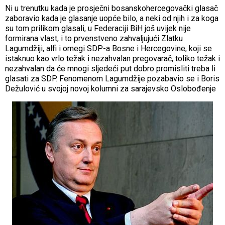
Ni u trenutku kada je prosječni bosanskohercegovački glasač
zaboravio kada je glasanje uopće bilo, a neki od njih i za koga
su tom prilikom glasali, u Federaciji BiH još uvijek nije
formirana vlast, i to prvenstveno zahvaljujući Zlatku
Lagumdžiji, alfi i omegi SDP-a Bosne i Hercegovine, koji se
istaknuo kao vrlo težak i nezahvalan pregovarač, toliko težak i
nezahvalan da će mnogi sljedeći put dobro promisliti treba li
glasati za SDP. Fenomenom Lagumdžije pozabavio se i Boris
Dežulović u svojoj novoj kolumni za sarajevsko Oslobođenje