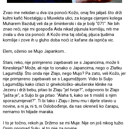
Zvao me nekidan u dva iza ponoći Kožo, onaj fini jalijaš što drži
kultni kafić Nostalgiju u Muvekita ulici, za kojega cijenjeni kolega
Muharem Bazdulj veli da je šminkerski i da je bolji "071". Ne bih
znao reći, nije mi gospođa Aida nikad pljunula komšiju, niti me
zvala u dva iza ponoći. A Kožo ima taj običaj, pljuca ljudima
komšije i zove ih u gluho doba noći iz kafane da ispriča vic.
Elem, oženio se Mujo Japankom...
Stani, reko, nije primjereno zajebavati se s Japancima, može li
Kineskinja? Može, ali nije to ionako o Japancima, nego o Zlatku
Lagumdžiji. Što onda nije Zlajo, nego Mujo? Pa zato, veli Kožo, jer
nije primjereno zajebavati se s Lagumdžijom. Vidio bi Suljo
Lagumdžiju kako izlazi iz ginekološko-akušerske klinike na
Jezeru i drži bebu, pitao bi Zlaju "jel tvoje?", odgovorio bi Zlajo
"jašta je", a Suljo bi ga pitao: "Alaha ti, kako se ti misliš s njim
sporazumijevat?". Ti bi tako i Zlaju i ženu mu i dijete stavio u
novine, a ni ja, ni ti, ni Oslobođenje, da nas okreneš ko čarapu,
nemamo tri hiljade maraka.
I to je točno, rekoh ja. Držimo se mi Muje. Nije on još nikog tužio.
Osim onomad Sulju, al to nije za novine.