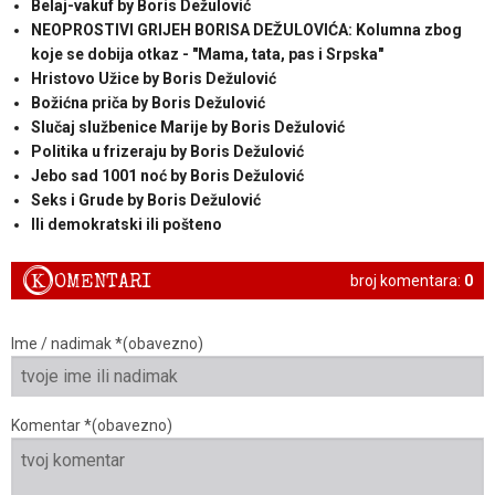
Belaj-vakuf by Boris Dežulović
NEOPROSTIVI GRIJEH BORISA DEŽULOVIĆA: Kolumna zbog
koje se dobija otkaz - "Mama, tata, pas i Srpska"
Hristovo Užice by Boris Dežulović
Božićna priča by Boris Dežulović
Slučaj službenice Marije by Boris Dežulović
Politika u frizeraju by Boris Dežulović
Jebo sad 1001 noć by Boris Dežulović
Seks i Grude by Boris Dežulović
Ili demokratski ili pošteno
K
OMENTARI
broj komentara:
0
Ime / nadimak *(obavezno)
Komentar *(obavezno)