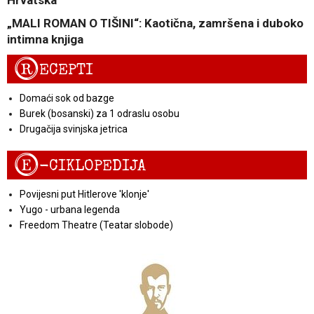
„MALI ROMAN O TIŠINI“: Kaotična, zamršena i duboko
intimna knjiga
R
ECEPTI
Domaći sok od bazge
Burek (bosanski) za 1 odraslu osobu
Drugačija svinjska jetrica
E
-CIKLOPEDIJA
Povijesni put Hitlerove 'klonje'
Yugo - urbana legenda
Freedom Theatre (Teatar slobode)