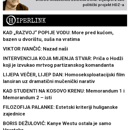
politički projekt HDZ-a
H
IPERLINK
KAD „RAZVOJ“ POPIJE VODU: More pred kućom,
bazen u dvorištu, suša na vratima
VIKTOR IVANČIĆ: Nazad naši
INTERVENCIJA KOJA MIJENJA STVAR: Priča o Hodži
koji je izvukao mrtvog partizanskog komandanta
LIJEPA VEČER, LIJEP DAN: Homoseksploatacijski film
lansiran uz dramatični mučenički narativ
KAD STUDENTI NA KOSOVO KRENU: Memorandum 1 i
Memorandum 2 – isti
FILOZOFIJA PALANKE: Estetski kriteriji huliganske
zajednice
BORIS DEŽULOVIĆ: Kanye Westu ostala je samo
Hrvatska