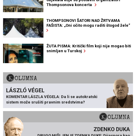
Thompsonova koncerta
THOMPSONOVI ŠATORI NAD ŽRTVAMA
FAŠISTA: „Oni očito mogu raditi štogod žele“
ŽUTA PISMA: Kritički film koji nije mogao biti
snimljen u Turskoj
KOLUMNA
LÁSZLÓ VÉGEL
KOMENTAR LÁSZLA VÉGELA: Da li se autokratski
sistem može srušiti pravnim sredstvima?
KOLUMNA
ZDENKO DUKA
DRUGO MIŠLJENJE ZDENKA DUKE: Dijaspora kao