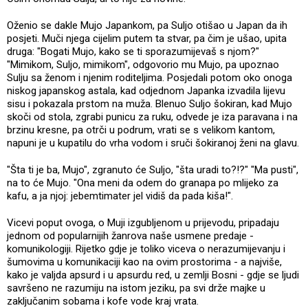
Oženio se dakle Mujo Japankom, pa Suljo otišao u Japan da ih
posjeti. Muči njega cijelim putem ta stvar, pa čim je ušao, upita
druga: "Bogati Mujo, kako se ti sporazumijevaš s njom?"
"Mimikom, Suljo, mimikom", odgovorio mu Mujo, pa upoznao
Sulju sa ženom i njenim roditeljima. Posjedali potom oko onoga
niskog japanskog astala, kad odjednom Japanka izvadila lijevu
sisu i pokazala prstom na muža. Blenuo Suljo šokiran, kad Mujo
skoči od stola, zgrabi punicu za ruku, odvede je iza paravana i na
brzinu kresne, pa otrči u podrum, vrati se s velikom kantom,
napuni je u kupatilu do vrha vodom i sruči šokiranoj ženi na glavu.
"Šta ti je ba, Mujo", zgranuto će Suljo, "šta uradi to?!?" "Ma pusti",
na to će Mujo. "Ona meni da odem do granapa po mlijeko za
kafu, a ja njoj: jebemtimater jel vidiš da pada kiša!".
Vicevi poput ovoga, o Muji izgubljenom u prijevodu, pripadaju
jednom od popularnijih žanrova naše usmene predaje -
komunikologiji. Rijetko gdje je toliko viceva o nerazumijevanju i
šumovima u komunikaciji kao na ovim prostorima - a najviše,
kako je valjda apsurd i u apsurdu red, u zemlji Bosni - gdje se ljudi
savršeno ne razumiju na istom jeziku, pa svi drže majke u
zaključanim sobama i kofe vode kraj vrata.