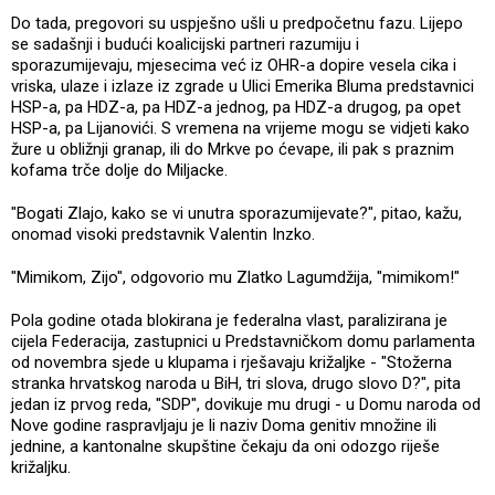
Do tada, pregovori su uspješno ušli u predpočetnu fazu. Lijepo
se sadašnji i budući koalicijski partneri razumiju i
sporazumijevaju, mjesecima već iz OHR-a dopire vesela cika i
vriska, ulaze i izlaze iz zgrade u Ulici Emerika Bluma predstavnici
HSP-a, pa HDZ-a, pa HDZ-a jednog, pa HDZ-a drugog, pa opet
HSP-a, pa Lijanovići. S vremena na vrijeme mogu se vidjeti kako
žure u obližnji granap, ili do Mrkve po ćevape, ili pak s praznim
kofama trče dolje do Miljacke.
"Bogati Zlajo, kako se vi unutra sporazumijevate?", pitao, kažu,
onomad visoki predstavnik Valentin Inzko.
"Mimikom, Zijo", odgovorio mu Zlatko Lagumdžija, "mimikom!"
Pola godine otada blokirana je federalna vlast, paralizirana je
cijela Federacija, zastupnici u Predstavničkom domu parlamenta
od novembra sjede u klupama i rješavaju križaljke - "Stožerna
stranka hrvatskog naroda u BiH, tri slova, drugo slovo D?", pita
jedan iz prvog reda, "SDP", dovikuje mu drugi - u Domu naroda od
Nove godine raspravljaju je li naziv Doma genitiv množine ili
jednine, a kantonalne skupštine čekaju da oni odozgo riješe
križaljku.