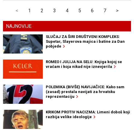
<
1
2
3
4
5
6
7
>
NAJNOVIJE
SLUČAJ ZA ŠIRI DRUŠTVENI KOMPLEKS:
Supetar, Slayerova majica i batine za Dan
pobjede
ROMEO I JULIJA NA SELU: Knjiga kojoj se
vraćam i koja nikad nije iznevjerila
POLEMIKA (BIVŠE) NAVIJAČICE: Kako sam
(zasad) prestala navijati za hrvatsku
reprezentaciju
KRIKOM PROTIV NACIZMA: Limeni doboš koji
razbija velike ideologije