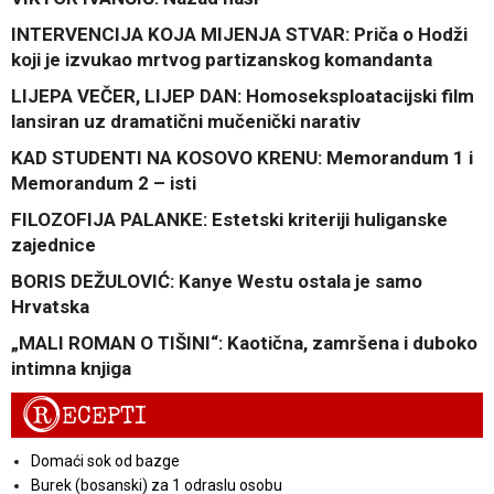
INTERVENCIJA KOJA MIJENJA STVAR: Priča o Hodži
koji je izvukao mrtvog partizanskog komandanta
LIJEPA VEČER, LIJEP DAN: Homoseksploatacijski film
lansiran uz dramatični mučenički narativ
KAD STUDENTI NA KOSOVO KRENU: Memorandum 1 i
Memorandum 2 – isti
FILOZOFIJA PALANKE: Estetski kriteriji huliganske
zajednice
BORIS DEŽULOVIĆ: Kanye Westu ostala je samo
Hrvatska
„MALI ROMAN O TIŠINI“: Kaotična, zamršena i duboko
intimna knjiga
R
ECEPTI
Domaći sok od bazge
Burek (bosanski) za 1 odraslu osobu