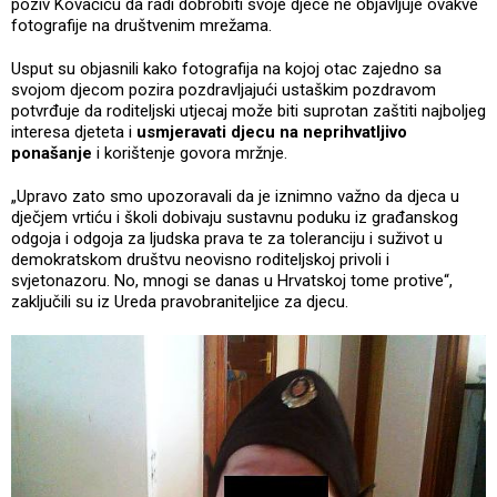
poziv Kovačiću da radi dobrobiti svoje djece ne objavljuje ovakve
fotografije na društvenim mrežama.
Usput su objasnili kako fotografija na kojoj otac zajedno sa
svojom djecom pozira pozdravljajući ustaškim pozdravom
potvrđuje da roditeljski utjecaj može biti suprotan zaštiti najboljeg
interesa djeteta i
usmjeravati djecu na neprihvatljivo
ponašanje
i korištenje govora mržnje.
„Upravo zato smo upozoravali da je iznimno važno da djeca u
dječjem vrtiću i školi dobivaju sustavnu poduku iz građanskog
odgoja i odgoja za ljudska prava te za toleranciju i suživot u
demokratskom društvu neovisno roditeljskoj privoli i
svjetonazoru. No, mnogi se danas u Hrvatskoj tome protive“,
zaključili su iz Ureda pravobraniteljice za djecu.