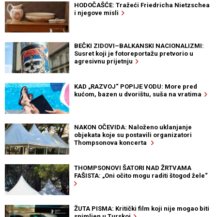
HODOČAŠĆE: Tražeći Friedricha Nietzschea
i njegove misli
BEČKI ZIDOVI–BALKANSKI NACIONALIZMI:
Susret koji je fotoreportažu pretvorio u
agresivnu prijetnju
KAD „RAZVOJ“ POPIJE VODU: More pred
kućom, bazen u dvorištu, suša na vratima
NAKON OČEVIDA: Naloženo uklanjanje
objekata koje su postavili organizatori
Thompsonova koncerta
THOMPSONOVI ŠATORI NAD ŽRTVAMA
FAŠISTA: „Oni očito mogu raditi štogod žele“
ŽUTA PISMA: Kritički film koji nije mogao biti
snimljen u Turskoj