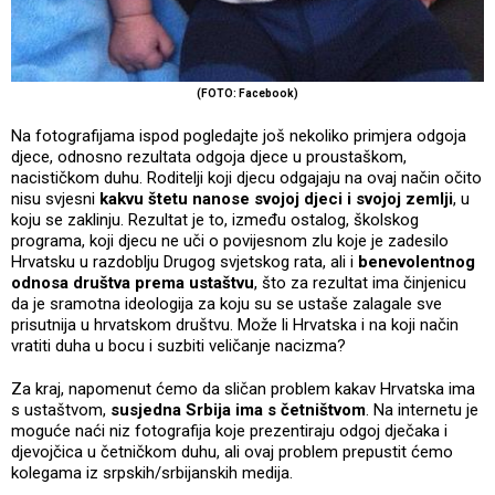
(FOTO: Facebook)
Na fotografijama ispod pogledajte još nekoliko primjera odgoja
djece, odnosno rezultata odgoja djece u proustaškom,
nacističkom duhu. Roditelji koji djecu odgajaju na ovaj način očito
nisu svjesni
kakvu štetu nanose svojoj djeci i svojoj zemlji
, u
koju se zaklinju. Rezultat je to, između ostalog, školskog
programa, koji djecu ne uči o povijesnom zlu koje je zadesilo
Hrvatsku u razdoblju Drugog svjetskog rata, ali i
benevolentnog
odnosa društva prema ustaštvu
, što za rezultat ima činjenicu
da je sramotna ideologija za koju su se ustaše zalagale sve
prisutnija u hrvatskom društvu. Može li Hrvatska i na koji način
vratiti duha u bocu i suzbiti veličanje nacizma?
Za kraj, napomenut ćemo da sličan problem kakav Hrvatska ima
s ustaštvom,
susjedna Srbija ima s četništvom
. Na internetu je
moguće naći niz fotografija koje prezentiraju odgoj dječaka i
djevojčica u četničkom duhu, ali ovaj problem prepustit ćemo
kolegama iz srpskih/srbijanskih medija.