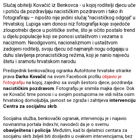
Slučaj obitelji Kovačić iz Benkovca - u kojoj roditelji djecu uče
i potiču da pozdravljaju nacističkim pozdravom i tako ih
fotografiraju – nipošto nije jedini slučaj "nacističkog odgoja" u
Hrvatskoj. Lupiga vam donosi niz fotografija koje svjedoče
zloupotrebi djece u političke svrhe, što je očito postalo trend
u dijelu populacije koji se ponosi ustaštvom i vezama s
nacizmom. Neodgovorni, nacionalizmom i ustaštvom
zadojeni roditelji, svoju djecu od najmanjih nogu odgajaju u
duhu slavljenja pronacističkog režima, koji je nanio najveću
štetu i sramotu hrvatskom narodu.
Predsjednik benkovačkog ogranka Autohtone hrvatske stranke
prava
Darko Kovačić
na svom Facebook profilu
objavio je
fotografiju
na kojoj, zajedno sa svojih šestoro djece, pozdravlja
nacističkim pozdravom
. Fotografiju je snimila majka djece. Dok
se Kovačić time ponosi i u svojim postupcima ne vidi ništa osim
hrvatskog domoljublja, javnost se zgraža i zahtijeva
intervenciju
Centra za socijalnu skrb
.
Socijalna služba, benkovački ogranak, intervenciju je i najavio
novinarima portala Index.hr, navodeći da je o svemu
obaviještena i policija
. Međutim, kad bi djelatnici centara za
socijalnu skrb željeli biti dosljedni u ovakvim intervencijama, bez