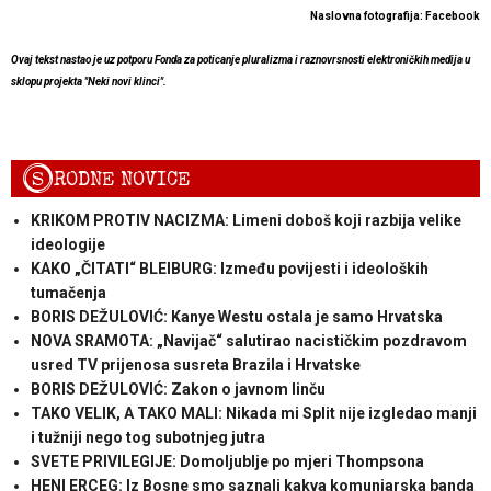
Naslovna fotografija: Facebook
Ovaj tekst nastao je uz potporu Fonda za poticanje pluralizma i raznovrsnosti elektroničkih medija u
sklopu projekta "Neki novi klinci".
S
RODNE NOVICE
KRIKOM PROTIV NACIZMA: Limeni doboš koji razbija velike
ideologije
KAKO „ČITATI“ BLEIBURG: Između povijesti i ideoloških
tumačenja
BORIS DEŽULOVIĆ: Kanye Westu ostala je samo Hrvatska
NOVA SRAMOTA: „Navijač“ salutirao nacističkim pozdravom
usred TV prijenosa susreta Brazila i Hrvatske
BORIS DEŽULOVIĆ: Zakon o javnom linču
TAKO VELIK, A TAKO MALI: Nikada mi Split nije izgledao manji
i tužniji nego tog subotnjeg jutra
SVETE PRIVILEGIJE: Domoljublje po mjeri Thompsona
HENI ERCEG: Iz Bosne smo saznali kakva komunjarska banda