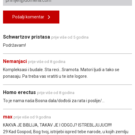
Pošalji komentar
Schwartzov pristasa
prije više od 5 godina
Podržavam!
Nemanjaci
prije više od 8 godina
Kompleksasi i budale. Sta reci...Sramota. Matori ljudi a tako se
ponasaju. Pa treba vas vratiti u te iste logore.
Homo erectus
prije više od 8 godina
To je nama naša Bosna dala/dođoši za rata i poslije/...
max
prije više od 9 godina
KAKVA JE BIBLIJA, TAKAV JE I ODGOJ? ISTREBLJUJUCI!!!!
29 Kad Gospod, Bog tvoj, istrijebi ispred tebe narode, u kojih zemlju