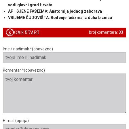
vodi glavni grad Hrvata
AP I SJENE FAŠIZMA: Anatomija jednog zaborava
VRIJEME ČUDOVIŠTA: Rođenje fašizma iz duha biznisa
K
OMENTARI
broj komentara:
33
Ime / nadimak *(obavezno)
Komentar *(obavezno)
E-mail (opcija)