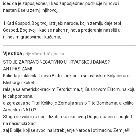
ideš da je zaposjedneš, i kad zaposjedneš područje njihovo i
nastaniš se u zemlji njihovoj,
1 Kad Gospod, Bog tvoj, istrijebi narode, kojih zemlju daje tebi
Gospod, Bog tvoj, i kad se nakon njihova protjeranja naseliš u
njihovim gradovima i kućama,
Vjestica
prije više od 10 godina
STO JE ZAPRAVO NEGATIVNO U HRVATSKOJ DANAS?
ANTIFASIZAM!
Kolinda je uklonila Titovu Bistu i poklonila se ustaskim Koljacima u
Bleiburgu, koketi
rala je sa americko-irackim Teroristima, tj. Bushovom Elitom, na koju
je cak ponosna,
a zgrazava se Tita! Koliko je Zemalja srusio Tito Bombama, a koliko
Amerika i NATO?
Stoga ne vidim razlog, dizati frku oko ovog Odgoja, bacim li pogled
na nacisticki Sadr
zaj Biblije, koji se svodi na Istrebljenje Naroda i otimacinu Zemlje!!!