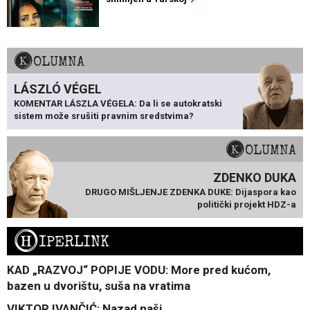
KOLUMNA
LÁSZLÓ VÉGEL
KOMENTAR LÁSZLA VÉGELA: Da li se autokratski
sistem može srušiti pravnim sredstvima?
KOLUMNA
ZDENKO DUKA
DRUGO MIŠLJENJE ZDENKA DUKE: Dijaspora kao
politički projekt HDZ-a
H
IPERLINK
KAD „RAZVOJ“ POPIJE VODU: More pred kućom,
bazen u dvorištu, suša na vratima
VIKTOR IVANČIĆ: Nazad naši