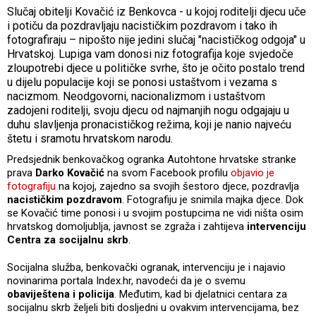
Slučaj obitelji Kovačić iz Benkovca - u kojoj roditelji djecu uče
i potiču da pozdravljaju nacističkim pozdravom i tako ih
fotografiraju – nipošto nije jedini slučaj "nacističkog odgoja" u
Hrvatskoj. Lupiga vam donosi niz fotografija koje svjedoče
zloupotrebi djece u političke svrhe, što je očito postalo trend
u dijelu populacije koji se ponosi ustaštvom i vezama s
nacizmom. Neodgovorni, nacionalizmom i ustaštvom
zadojeni roditelji, svoju djecu od najmanjih nogu odgajaju u
duhu slavljenja pronacističkog režima, koji je nanio najveću
štetu i sramotu hrvatskom narodu.
Predsjednik benkovačkog ogranka Autohtone hrvatske stranke
prava
Darko Kovačić
na svom Facebook profilu
objavio je
fotografiju
na kojoj, zajedno sa svojih šestoro djece, pozdravlja
nacističkim pozdravom
. Fotografiju je snimila majka djece. Dok
se Kovačić time ponosi i u svojim postupcima ne vidi ništa osim
hrvatskog domoljublja, javnost se zgraža i zahtijeva
intervenciju
Centra za socijalnu skrb
.
Socijalna služba, benkovački ogranak, intervenciju je i najavio
novinarima portala Index.hr, navodeći da je o svemu
obaviještena i policija
. Međutim, kad bi djelatnici centara za
socijalnu skrb željeli biti dosljedni u ovakvim intervencijama, bez