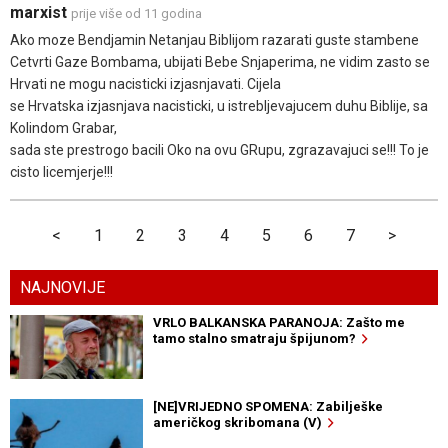
marxist
prije više od 11 godina
Ako moze Bendjamin Netanjau Biblijom razarati guste stambene
Cetvrti Gaze Bombama, ubijati Bebe Snjaperima, ne vidim zasto se
Hrvati ne mogu nacisticki izjasnjavati. Cijela
se Hrvatska izjasnjava nacisticki, u istrebljevajucem duhu Biblije, sa
Kolindom Grabar,
sada ste prestrogo bacili Oko na ovu GRupu, zgrazavajuci se!!! To je
cisto licemjerje!!!
<
1
2
3
4
5
6
7
>
NAJNOVIJE
VRLO BALKANSKA PARANOJA: Zašto me
tamo stalno smatraju špijunom?
[NE]VRIJEDNO SPOMENA: Zabilješke
američkog skribomana (V)