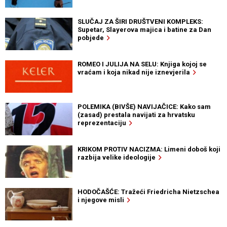
SLUČAJ ZA ŠIRI DRUŠTVENI KOMPLEKS:
Supetar, Slayerova majica i batine za Dan
pobjede
ROMEO I JULIJA NA SELU: Knjiga kojoj se
vraćam i koja nikad nije iznevjerila
POLEMIKA (BIVŠE) NAVIJAČICE: Kako sam
(zasad) prestala navijati za hrvatsku
reprezentaciju
KRIKOM PROTIV NACIZMA: Limeni doboš koji
razbija velike ideologije
HODOČAŠĆE: Tražeći Friedricha Nietzschea
i njegove misli