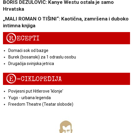
BORIS DEŽULOVIĆ: Kanye Westu ostala je samo
Hrvatska
„MALI ROMAN O TIŠINI“: Kaotična, zamršena i duboko
intimna knjiga
R
ECEPTI
Domaći sok od bazge
Burek (bosanski) za 1 odraslu osobu
Drugačija svinjska jetrica
E
-CIKLOPEDIJA
Povijesni put Hitlerove 'klonje'
Yugo - urbana legenda
Freedom Theatre (Teatar slobode)