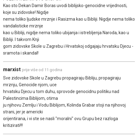
Kao sto Dekan Damir Boras uvodi biblijsko-genocidne vrijednosti,
koje su zidovske! Nigdje
nema toliko ljudske mrznje i Rasizma kao u Bibliji. Nigdje nema toliko
vandalisticke mrznje
kao u Bibliji, nigdje nema toliko ubijanja i istrebljenja Naroda, kao u
Bibliji. I takvom Knji
gom zidovske Skole u Zagrebu i Hrvatskoj odgajaju hrvatsku Djecu -
sramota i skandal!
marxist
prije više od 11 godina
Sve zidovske Skole u Zagrebu propagiraju Bibliju, propagiraju
mrznju, Genocide njom, uce
hrvatsku Djecu u tom duhu, sprovode genocidnu politiku nad
Palestincima Biblijom, otima
ju njihovu Zemlju i Vodu Biblijom, Kolinda Grabar stoji na njihovoj
strani, jer je americki
orijentirana, i vi ste se nasli "moralni" ovu Grupu bez razloga
kritizirati!!!