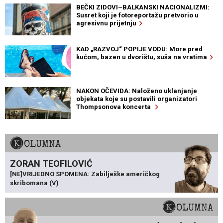
BEČKI ZIDOVI–BALKANSKI NACIONALIZMI:
Susret koji je fotoreportažu pretvorio u
agresivnu prijetnju
KAD „RAZVOJ“ POPIJE VODU: More pred
kućom, bazen u dvorištu, suša na vratima
NAKON OČEVIDA: Naloženo uklanjanje
objekata koje su postavili organizatori
Thompsonova koncerta
KOLUMNA
ZORAN TEOFILOVIĆ
[NE]VRIJEDNO SPOMENA: Zabilješke američkog
skribomana (V)
KOLUMNA