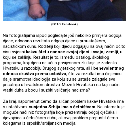
(FOTO: Facebook)
Na fotografijama ispod pogledajte još nekoliko primjera odgoja
djece, odnosno rezultata odgoja djece u proustaškom,
nacističkom duhu. Roditelji koji djecu odgajaju na ovaj način očito
nisu svjesni
kakvu štetu nanose svojoj djeci i svojoj zemlji
, u
koju se zaklinju. Rezultat je to, između ostalog, školskog
programa, koji djecu ne uči o povijesnom zlu koje je zadesilo
Hrvatsku u razdoblju Drugog svjetskog rata, ali i
benevolentnog
odnosa društva prema ustaštvu
, što za rezultat ima činjenicu
da je sramotna ideologija za koju su se ustaše zalagale sve
prisutnija u hrvatskom društvu. Može li Hrvatska i na koji način
vratiti duha u bocu i suzbiti veličanje nacizma?
Za kraj, napomenut ćemo da sličan problem kakav Hrvatska ima
s ustaštvom,
susjedna Srbija ima s četništvom
. Na internetu je
moguće naći niz fotografija koje prezentiraju odgoj dječaka i
djevojčica u četničkom duhu, ali ovaj problem prepustit ćemo
kolegama iz srpskih/srbijanskih medija.