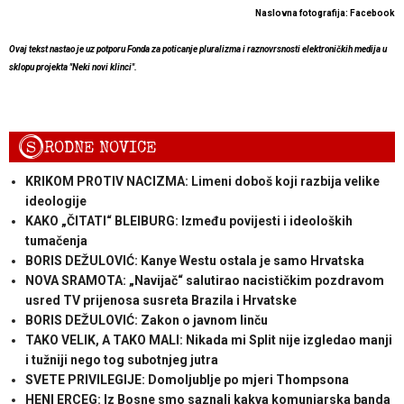
Naslovna fotografija: Facebook
Ovaj tekst nastao je uz potporu Fonda za poticanje pluralizma i raznovrsnosti elektroničkih medija u
sklopu projekta "Neki novi klinci".
S
RODNE NOVICE
KRIKOM PROTIV NACIZMA: Limeni doboš koji razbija velike
ideologije
KAKO „ČITATI“ BLEIBURG: Između povijesti i ideoloških
tumačenja
BORIS DEŽULOVIĆ: Kanye Westu ostala je samo Hrvatska
NOVA SRAMOTA: „Navijač“ salutirao nacističkim pozdravom
usred TV prijenosa susreta Brazila i Hrvatske
BORIS DEŽULOVIĆ: Zakon o javnom linču
TAKO VELIK, A TAKO MALI: Nikada mi Split nije izgledao manji
i tužniji nego tog subotnjeg jutra
SVETE PRIVILEGIJE: Domoljublje po mjeri Thompsona
HENI ERCEG: Iz Bosne smo saznali kakva komunjarska banda