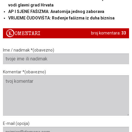
vodi glavni grad Hrvata
AP I SJENE FAŠIZMA: Anatomija jednog zaborava
VRIJEME ČUDOVIŠTA: Rođenje fašizma iz duha biznisa
K
OMENTARI
broj komentara:
33
Ime / nadimak *(obavezno)
Komentar *(obavezno)
E-mail (opcija)