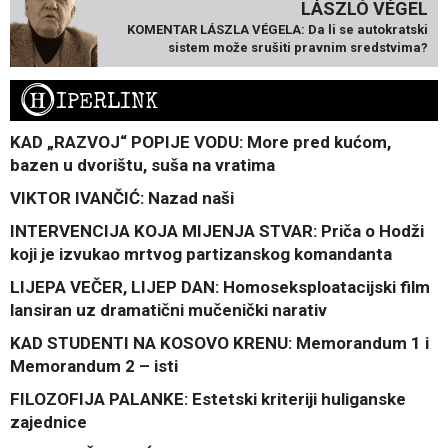
LÁSZLÓ VÉGEL
KOMENTAR LÁSZLA VÉGELA: Da li se autokratski
sistem može srušiti pravnim sredstvima?
H
IPERLINK
KAD „RAZVOJ“ POPIJE VODU: More pred kućom,
bazen u dvorištu, suša na vratima
VIKTOR IVANČIĆ: Nazad naši
INTERVENCIJA KOJA MIJENJA STVAR: Priča o Hodži
koji je izvukao mrtvog partizanskog komandanta
LIJEPA VEČER, LIJEP DAN: Homoseksploatacijski film
lansiran uz dramatični mučenički narativ
KAD STUDENTI NA KOSOVO KRENU: Memorandum 1 i
Memorandum 2 – isti
FILOZOFIJA PALANKE: Estetski kriteriji huliganske
zajednice