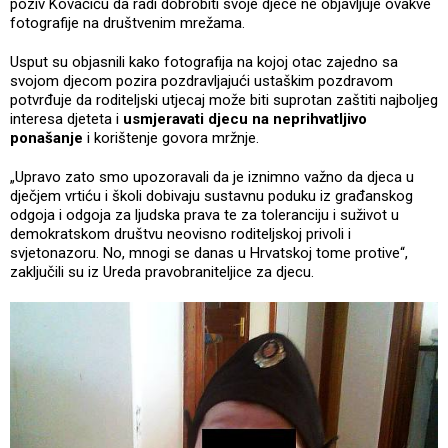
poziv Kovačiću da radi dobrobiti svoje djece ne objavljuje ovakve
fotografije na društvenim mrežama.
Usput su objasnili kako fotografija na kojoj otac zajedno sa
svojom djecom pozira pozdravljajući ustaškim pozdravom
potvrđuje da roditeljski utjecaj može biti suprotan zaštiti najboljeg
interesa djeteta i
usmjeravati djecu na neprihvatljivo
ponašanje
i korištenje govora mržnje.
„Upravo zato smo upozoravali da je iznimno važno da djeca u
dječjem vrtiću i školi dobivaju sustavnu poduku iz građanskog
odgoja i odgoja za ljudska prava te za toleranciju i suživot u
demokratskom društvu neovisno roditeljskoj privoli i
svjetonazoru. No, mnogi se danas u Hrvatskoj tome protive“,
zaključili su iz Ureda pravobraniteljice za djecu.