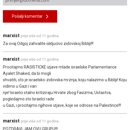
Pošalji komentar
marxist
prije više od 11 godina
Za ovaj Odgoj zahvalite iskljucivo zidovskoj Bibliji!!!
marxist
prije više od 11 godina
Procitajmo RASISTICKE izjave mlade israelske Parlamentarice
Ayalet Shaked, da bi mogli
shvatiti, sto je israelsko-zidovska mrznja, koju nalazimo u Bibliji! Koju
vidimo u Gazi i van
nje! Israelci stalno kritiziraju Hrvate zbog Fasizma, Ustastva,
pogledajmo sto Israelci rade
u Gazi, i procitajmo njjihove izjave, koje se odnose na Palestince!!!
marxist
prije više od 11 godina
POZDRAVLJAM OVU GRUPU!!!