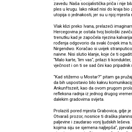
zavedu. Naša socijalistička priča i nije bil
ples u krugu. Iako nikad nisi do kraja bio z
utopija o jednakosti, jer su u njoj mjesta nal
Vlak klizi preko Ivana, prelazeći imagina
Hercegovina je ostala tvoj biološki zavi
trenutku kad je započela njezina kalvarija,
rođenja odgovorio da svaki čovjek ima t
Nirgendwo. Koračao si uvijek stranputicom,
naivne. Nisi slutio klanje, koje će ti oga
"Malo karte, 'lim vas", prilazi ti kondukt
vječnost i on ti se sad čini kao pripadnik 
"Kad stižemo u Mostar?" pitam ga pružaju
da bih uspostavio bilo kakvu komunikaciju
Ankunftszeit, kao da ovom prugom prolazi
refleksna radnja iz jednog drugog vreme
dalekim gradovima svijeta.
Prolaziš pored mjesta Grabovica, gdje je
Otvaraš prozor, nosnice ti draška planins
paljevine i zaudarao vonj ljudskih leševa
kojima siju se sjemena najljepša”, pjevala 