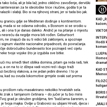
a tako loša, ali je bila laž, jedno ciklično zavođenje, derviški
ainteresiran za te ideološke trice i kučine, godila ti je ta
H
azili i slabiji. Bio si na njihovoj strani, jer si tada bio jak.
KAD „R
rnu granicu gdje se Mediteran dodiruje s kontinentom.
kućom,
čaj, mada si se odavna odrodio, s Bosnom si se srodio u
 ali i ona ti je danas daleko. Andrić je na pitanje o mjestu
VIKTOR
u nesreću da negdje mora biti rođen. Geburtsort
INTERV
 ne znajući da su ti vidici bili zaklonjeni, a spoznaje
Hodži 
diti signum vlastite nacionalne pripadnosti, do povraćanja.
koman
er, čije dobroćudno bundevasto lice poznaješ već cijelu
neke tvoje vojske što je izgubila sve bitke.
LIJEPA
Homose
ći mu smeđi tiket oblika domina, pitam ga reda radi, tek
dramat
, a on na to iz džepa vadi vozni red i dugo traži
KAD S
 bezbroj vlakova, a ne jedan jedini dnevno. I to je
Memora
na, kad su ovuda lokomotive grmjele svaki sat prema
FILOZO
huliga
 u prošlom ratu masakrirano nekoliko hrvatskih sela.
BORIS 
ki zrak s tamjanom četinara – do jučer je tu bio miris
Hrvats
. Tvoj grad je okružen grobljima, tim "baščama šarenim, u
je tvoja majka. Ovdje u Grabovici su ubijani Hrvati, djeca i
„MALI 