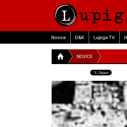
Novice
D&K
Lupiga TV
H
NOVICE