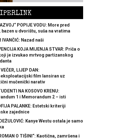
IPERLINK
AZVOJ“ POPIJE VODU: More pred
 bazen u dvorištu, suša na vratima
 IVANČIĆ: Nazad naši
ENCIJA KOJA MIJENJA STVAR: Priča o
koji je izvukao mrtvog partizanskog
danta
 VEČER, LIJEP DAN:
ksploatacijski film lansiran uz
ični mučenički narativ
TUDENTI NA KOSOVO KRENU:
ndum 1 i Memorandum 2 – isti
FIJA PALANKE: Estetski kriteriji
nske zajednice
DEŽULOVIĆ: Kanye Westu ostala je samo
ka
ROMAN O TIŠINI“: Kaotična, zamršena i