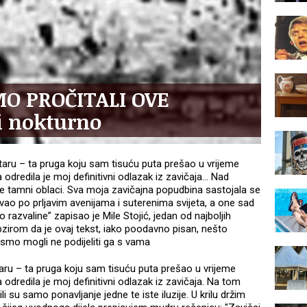
MO PROČITALI OVE
i nokturno
aru – ta pruga koju sam tisuću puta prešao u vrijeme
 odredila je moj definitivni odlazak iz zavičaja… Nad
se tamni oblaci. Sva moja zavičajna popudbina sastojala se
uvao po prljavim avenijama i suterenima svijeta, a one sad
 razvaline” zapisao je Mile Stojić, jedan od najboljih
bzirom da je ovaj tekst, iako poodavno pisan, nešto
ismo mogli ne podijeliti ga s vama
ru – ta pruga koju sam tisuću puta prešao u vrijeme
 odredila je moj definitivni odlazak iz zavičaja. Na tom
 su samo ponavljanje jedne te iste iluzije. U krilu držim