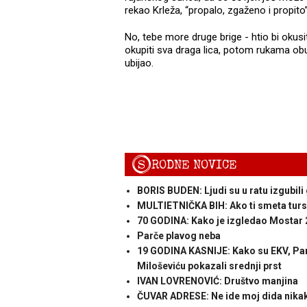
rekao Krleža, “propalo, zgaženo i propito”
No, tebe more druge brige - htio bi okusi
okupiti sva draga lica, potom rukama obujmi
ubijao.
S
RODNE NOVICE
BORIS BUDEN: Ljudi su u ratu izgubili
MULTIETNIČKA BIH: Ako ti smeta turs
70 GODINA: Kako je izgledao Mostar 
Parče plavog neba
19 GODINA KASNIJE: Kako su EKV, Parti
Miloševiću pokazali srednji prst
IVAN LOVRENOVIĆ: Društvo manjina
ČUVAR ADRESE: Ne ide moj dida nikak