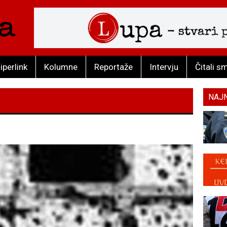
iperlink
Kolumne
Reportaže
Intervju
Čitali s
NAJ