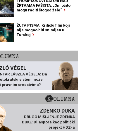
THOMPSONOVI ŠATORI NAD
ŽRTVAMA FAŠISTA: „Oni očito
mogu raditi štogod žele“
ŽUTA PISMA: Kritički film koji
nije mogao biti snimljen u
Turskoj
KOLUMNA
ZLÓ VÉGEL
NTAR LÁSZLA VÉGELA: Da
 autokratski sistem može
ti pravnim sredstvima?
KOLUMNA
ZDENKO DUKA
DRUGO MIŠLJENJE ZDENKA
DUKE: Dijaspora kao politički
projekt HDZ-a