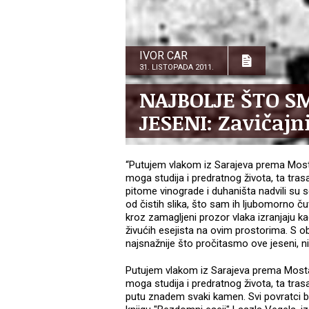
IVOR CAR
31. LISTOPADA 2011.
NAJBOLJE ŠTO S
JESENI: Zavičajn
“Putujem vlakom iz Sarajeva prema Most
moga studija i predratnog života, ta trasa
pitome vinograde i duhaništa nadvili su 
od čistih slika, što sam ih ljubomorno č
kroz zamagljeni prozor vlaka izranjaju kao
živućih esejista na ovim prostorima. S o
najsnažnije što pročitasmo ove jeseni, n
Putujem vlakom iz Sarajeva prema Mosta
moga studija i predratnog života, ta trasa
putu znadem svaki kamen. Svi povratci bili