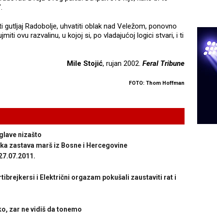
.
ti gutljaj Radobolje, uhvatiti oblak nad Veležom, ponovno
ti ovu razvalinu, u kojoj si, po vladajućoj logici stvari, i ti
Mile Stojić
, rujan 2002.
Feral Tribune
FOTO: Thom Hoffman
 glave nizašto
ka zastava marš iz Bosne i Hercegovine
27.07.2011.
brejkersi i Električni orgazam pokušali zaustaviti rat i
o, zar ne vidiš da tonemo