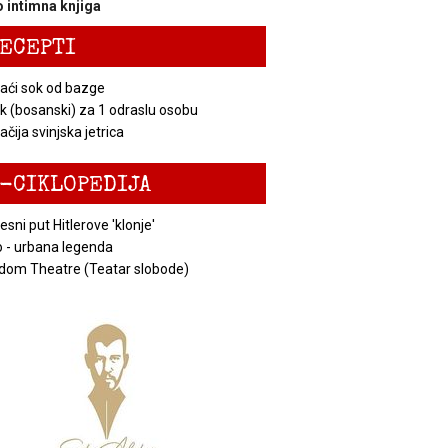
 intimna knjiga
ECEPTI
ći sok od bazge
k (bosanski) za 1 odraslu osobu
čija svinjska jetrica
-CIKLOPEDIJA
esni put Hitlerove 'klonje'
 - urbana legenda
dom Theatre (Teatar slobode)