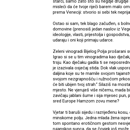
starci, samo zato što su negdje drugdje nek
misleći da će tvoje riječi barem malo o
prema Veneciji: stvorio si sebi tek neprijat
Ostao si sam, tek blago začuđen, s boln
domovine (prenosiš jedan naslov iz Vegelo
ideologije, vlasti, prijestolja i gospodst
udaraju i oni koji primaju udarce.
Zeleni vinogradi Bijelog Polja prošarani
Igrao si se u tim vinogradima kao dječak
trsju. Kao dječaku gadila ti se neposredn
je izazivala osjećaj stida. Dok vlak uspor
daljina koje su te mamile svojom tajans
svojom nezgrapnošću i ružnoćom prkose B
će biti ubijen tvoj strah.” Silaziš na mo
mjesto. Ne vjeruješ više ničemu, mada b
zavičaju jablani šume i sija mjesec pun,
sred Europe Hamzom zovu mene?
Vjetar ti baruši sijedu i razrijeđenu kosu
minskome polju. Jedna mlada žena ispred
tom spontano erotičnom gestom nesvjesn
rujanskog sunca, da se čovjek još može ra