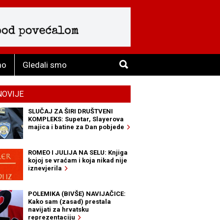
mo
Gledali smo
NOVIJE
SLUČAJ ZA ŠIRI DRUŠTVENI
KOMPLEKS: Supetar, Slayerova
majica i batine za Dan pobjede
ROMEO I JULIJA NA SELU: Knjiga
kojoj se vraćam i koja nikad nije
iznevjerila
POLEMIKA (BIVŠE) NAVIJAČICE:
Kako sam (zasad) prestala
navijati za hrvatsku
reprezentaciju