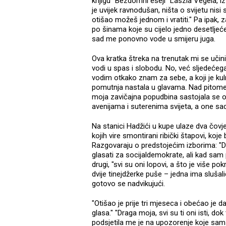
knjigu "Bezdomni eseji" Laszla Vegela, i
je uvijek ravnodušan, ništa o svijetu nis
otišao možeš jednom i vratiti." Pa ipak,
po šinama koje su cijelo jedno desetljeće,
sad me ponovno vode u smijeru juga.
Ova kratka štreka na trenutak mi se učini 
vodi u spas i slobodu. No, već sljedećeg
vodim otkako znam za sebe, a koji je ku
pomutnja nastala u glavama. Nad pitome v
moja zavičajna popudbina sastojala se od
avenijama i suterenima svijeta, a one sad
Na stanici Hadžići u kupe ulaze dva čov
kojih vire smontirani ribički štapovi, koj
Razgovaraju o predstojećim izborima: "D
glasati za socijaldemokrate, ali kad sam po
drugi, "svi su oni lopovi, a što je više p
dvije tinejdžerke puše – jedna ima sluša
gotovo se nadvikujući.
"Otišao je prije tri mjeseca i obećao je da
glasa." "Draga moja, svi su ti oni isti, d
podsjetila me je na upozorenje koje sa