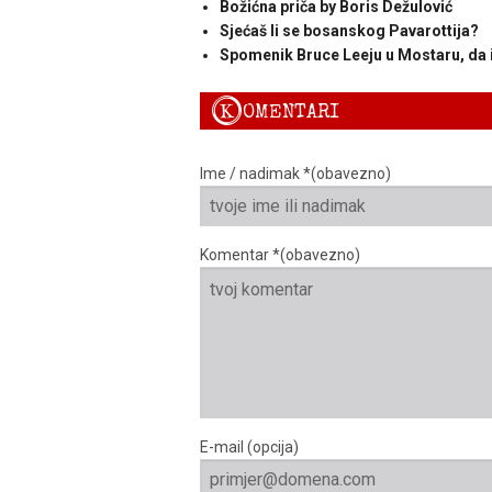
Božićna priča by Boris Dežulović
Sjećaš li se bosanskog Pavarottija?
Spomenik Bruce Leeju u Mostaru, da 
K
OMENTARI
Ime / nadimak *(obavezno)
Komentar *(obavezno)
E-mail (opcija)