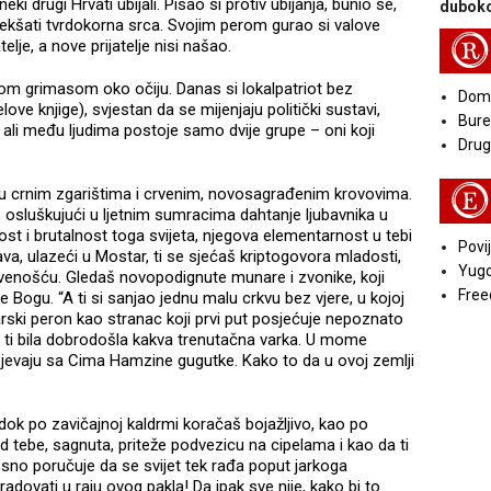
i drugi Hrvati ubijali. Pisao si protiv ubijanja, bunio se,
duboko
mekšati tvrdokorna srca. Svojim perom gurao si valove
R
elje, a nove prijatelje nisi našao.
om grimasom oko očiju. Danas si lokalpatriot bez
Doma
ve knjige), svjestan da se mijenjaju politički sustavi,
Bure
va, ali među ljudima postoje samo dvije grupe – oni koji
Druga
E
 su crnim zgarištima i crvenim, novosagrađenim krovovima.
, osluškujući u ljetnim sumracima dahtanje ljubavnika u
ost i brutalnost toga svijeta, njegova elementarnost u tebi
Povij
ava, ulazeći u Mostar, ti se sjećaš kriptogovora mladosti,
Yugo
tvenošću. Gledaš novopodignute munare i zvonike, koji
Free
ogu. “A ti si sanjao jednu malu crkvu bez vjere, u kojoj
starski peron kao stranac koji prvi put posjećuje nepoznato
i ti bila dobrodošla kakva trenutačna varka. U mome
 pjevaju sa Cima Hamzine gugutke. Kako to da u ovoj zemlji
, dok po zavičajnoj kaldrmi koračaš bojažljivo, kao po
 tebe, sagnuta, priteže podvezicu na cipelama i kao da ti
o poručuje da se svijet tek rađa poput jarkoga
dovati u raju ovog pakla! Da ipak sve nije, kako bi to