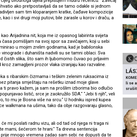
z čijeg uvodnoga dijela prepisujem mudru rečenicu: "Zavičaj
i shvatio ako pretpostavljaš da se tamo odakle si jednom
 zadivljen sam tim kloparanjem kratke, čađave kompozicije
 kao i svi drugi moji putovi, bile zarasle u korov i draču, a
kao Arijadnina nit, koja me iz opasnog labirinta svijeta
a časa pomišljam na svoj spor sa zavičajem, koji u sebi
lminirao u mojim zrelim godinama, kad je babilonska
inograde i duhaništa nadvili su se tamni oblaci. Sva
 čistih slika, što sam ih ljubomorno čuvao po prljavim
 kroz zamagljeni prozor vlaka izranjaju kao razvaline.
LÁS
jeka s ribarskim čizmama i teškim zelenim ruksacima iz
KOME
e bez pitanja smještaju na rešetku iznad moje glave.
li se
a ti pravo kažem, ja sam na prošlim izborima bio odlučio
sruši
punjavao listić, srce je zaokružilo SDA." "Jebi ti njih", veli
okro, to mu je Bosna više na srcu." U hodniku ispred kupea
lice walkmana na ušima, tako da obje razgovaraju glasno,
 će mi poslati radnu vizu, ali od tad od njega ni traga ni
ok te mami, šećerom te hrani." Ta drevna sentencija
m prije mnogo vremena zadao sam sebi: ne dopusti da te